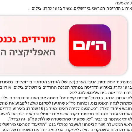
0
השמעה
אירוע הדריסה הטראגי בירושלים. צעיר בן 18 נהרג. צילום: .
במערכת הפוליטית הגיבו הערב (שלישי) לאירוע הטראגי בירושלים, במסגרתו במהלך הפגנת חרדים נגד הגיוס, נהרג צעיר חרדי בן
בן 18 נהרג באירוע הדריסה במהלך הפגנת החרדים בירושלים,צילום: אורן בן חקון
זירת הדריסה בירושלים,צילום: ללא
לפי עדות הנהג, קבוצת "חרדים קיצוניים" חסמה את האוטובוס וירקה עליו 
מתחת לגחון האוטובוס, וכוחות מד"א שהגיעו למקום נאלצו לקבוע את מו
חובש איחוד הצלה: "כשהגענו לזירה ראינו צעיר בן 18 שנהרג באירוע הדריסה" // יעקב הרשקוביץ
האירוע עורר תגובות חריפות בקרב אישי ציבור ופוליטיקאים, שקראו למשט
לאומי איתמר בן גביר: "לא שמעתי שהמשטרה שוללת פח"ע, זה נבדק".
ראש הממשלה ושר הביטחון לשעבר נפתלי בנט: "התיעוד הטראגי מירושלים 
האירוע ולוודא שמקרים כאלה לא יקרו. אני כואב יחד עם משפחתו של הנער