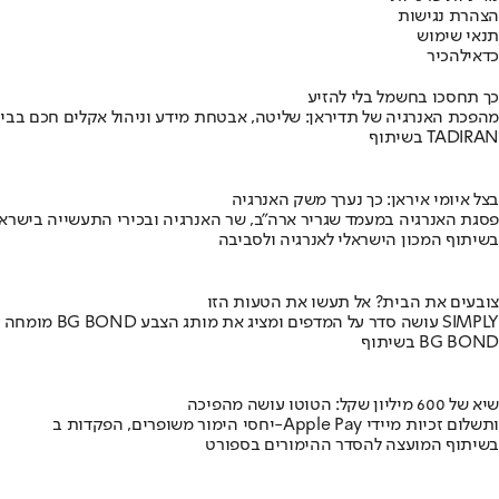
הצהרת נגישות
תנאי שימוש
כדאי
להכיר
כך תחסכו בחשמל בלי להזיע
מהפכת האנרגיה של תדיראן: שליטה, אבטחת מידע וניהול אקלים חכם בבי
בשיתוף TADIRAN
בצל איומי איראן: כך נערך משק האנרגיה
פסגת האנרגיה במעמד שגריר ארה"ב, שר האנרגיה ובכירי התעשייה בישראל
בשיתוף המכון הישראלי לאנרגיה ולסביבה
צובעים את הבית? אל תעשו את הטעות הזו
מומחה BG BOND עושה סדר על המדפים ומציג את מותג הצבע SIMPLY
בשיתוף BG BOND
שיא של 600 מיליון שקל: הטוטו עושה מהפיכה
יחסי הימור משופרים, הפקדות ב-Apple Pay ותשלום זכיות מיידי
בשיתוף המועצה להסדר ההימורים בספורט