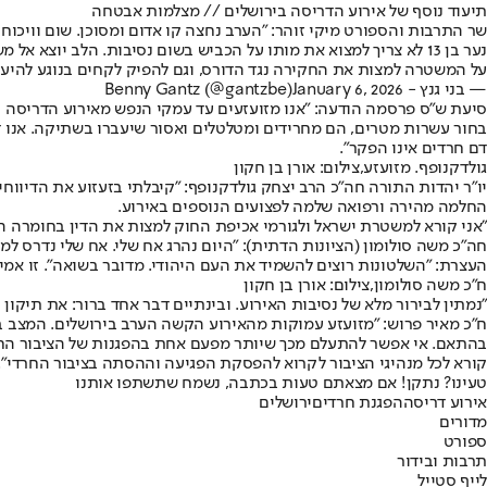
תיעוד נוסף של אירוע הדריסה בירושלים // מצלמות אבטחה
שר התרבות והספורט מיקי זוהר: "הערב נחצה קו אדום ומסוכן. שום וויכוח 
נער בן 13 לא צריך למצוא את מותו על הכביש בשום נסיבות. הלב יוצא אל משפחתו בערב הקשה הזה.
על המשטרה למצות את החקירה נגד הדורס, וגם להפיק לקחים בנוגע להיער
— בני גנץ - Benny Gantz (@gantzbe)
January 6, 2026
סיעת ש״ס פרסמה הודעה: "אנו מזועזעים עד עמקי הנפש מאירוע הדריסה ה
בחור עשרות מטרים, הם מחרידים ומטלטלים ואסור שיעברו בשתיקה. אנו ד
דם חרדים אינו הפקר".
גולדקנופף. מזועזע,צילום: אורן בן חקון
יו"ר יהדות התורה חה"כ הרב יצחק גולדקנופף: "קיבלתי בזעזוע את הדיווח
החלמה מהירה ורפואה שלמה לפצועים הנוספים באירוע.
"אני קורא למשטרת ישראל ולגורמי אכיפת החוק למצות את הדין בחומרה המ
חה״כ משה סולומון (הציונות הדתית): "היום נהרג אח שלי. אח שלי נדרס למ
העצרת: "השלטונות רוצים להשמיד את העם היהודי. מדובר בשואה". זו אמי
ח"כ משה סולומון,צילום: אורן בן חקון
"נמתין לבירור מלא של נסיבות האירוע. ובינתיים דבר אחד ברור: את תיקון ה
ח״כ מאיר פרוש: ״מזועזע עמוקות מהאירוע הקשה הערב בירושלים. המצב בו
בהתאם. אי אפשר להתעלם מכך שיותר מפעם אחת בהפגנות של הציבור החרדי
קורא לכל מנהיגי הציבור לקרוא להפסקת הפגיעה וההסתה בציבור החרדי״.
טעינו? נתקן! אם מצאתם טעות בכתבה, נשמח שתשתפו אותנו
אירוע דריסה
הפגנת חרדים
ירושלים
מדורים
ספורט
תרבות ובידור
לייף סטייל