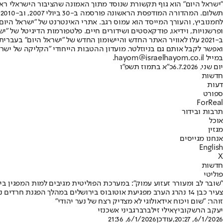
"ישראל היום" הוא גוף תקשורת שנוסד מתוך האמונה שהציבור הישראלי ראוי 
ת
ופרשנויות, וידיאו, פודקאסטים ושידורים חיים. פלטפורמות הדיגיטל של "ישרא
ב-2021 עלו לאוויר האתר החדש והיישומון החדש של "ישראל היום" בע
ואפשר לקבל אותם גם בניוזלטר. מועדון ההטבות הייחודי "הקליקה של ישרא
במייל hayom@israelhayom.co.il.
יום שני, 6.7.2026
כ"א בתמוז תשפ"ו
חדשות
דעות
ספורט
ForReal
תרבות ובידור
אוכל
מגזין
אנחנו מגייסים
English
X
חדשות
פוליטי
"שובר לב ומעורר זעזוע עמוק": במערכת הפוליטית מגיבים למות המפגין בי
צעיר כבן 14 נהרג הערב מפגיעת אוטובוס בירושלים במהלך הפגנת 
זוהר: "שום ויכוח אידאולוגי לא מצדיק רצח של נער יהודי"
יעקב הרשקוביץ
אילי זילברברג
ביני אשכנזי
6/1/2026, 20:27
,עודכן
6/1/2026, 21:36