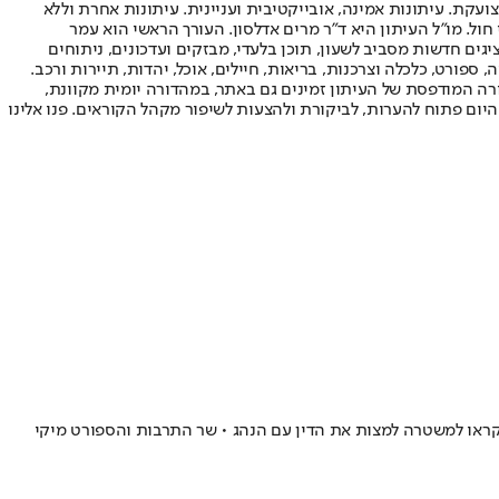
ועקת. עיתונות אמינה, אובייקטיבית ועניינית. עיתונות אחרת וללא
עור החשיפה הגבוה ביותר בימי חול. מו"ל העיתון היא ד"ר מרים אדלסון. העורך הראשי הוא עמר
 והעורך המייסד הוא עמוס רגב. אתרי האינטרנט של "ישראל היום" בעברית ובאנגלית, כמו כן היישומונים (אפליקציות) לאנדרואיד ול-iOS, מציגים חדשות מסביב לשעון, תוכן בלעדי, מבזקים ועדכונים, ניתוחים
, ספורט, כלכלה וצרכנות, בריאות, חיילים, אוכל, יהדות, תיירות ורכב.
דורה המודפסת של העיתון זמינים גם באתר, במהדורה יומית מקוונת,
היום פתוח להערות, לביקורת ולהצעות לשיפור מקהל הקוראים. פנו אלינו
ים, שקראו למשטרה למצות את הדין עם הנהג • שר התרבות והספורט מיקי