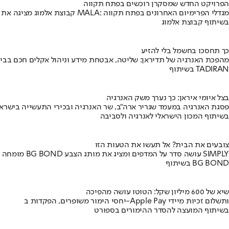
הפרויקט החדש שמסקרן רוכשים בפתח תקווה
קבוצת אלמוג מציגה את פרויקט MALA: מגדלי הפרימיום האחרונים בפתח תקווה
בשיתוף קבוצת אלמוג
כך תחסכו בחשמל בלי להזיע
מהפכת האנרגיה של תדיראן: שליטה, אבטחת מידע וניהול אקלים חכם בבי
בשיתוף TADIRAN
בצל איומי איראן: כך נערך משק האנרגיה
פסגת האנרגיה במעמד שגריר ארה"ב, שר האנרגיה ובכירי התעשייה בישראל
בשיתוף המכון הישראלי לאנרגיה ולסביבה
צובעים את הבית? אל תעשו את הטעות הזו
מומחה BG BOND עושה סדר על המדפים ומציג את מותג הצבע SIMPLY
בשיתוף BG BOND
שיא של 600 מיליון שקל: הטוטו עושה מהפיכה
יחסי הימור משופרים, הפקדות ב-Apple Pay ותשלום זכיות מיידי
בשיתוף המועצה להסדר ההימורים בספורט