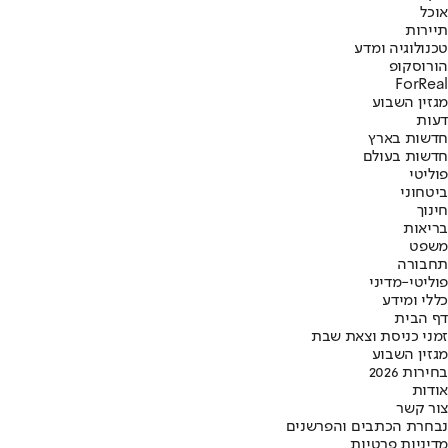
אוכל
תיירות
טכנולוגיה ומדע
הורוסקופ
ForReal
מגזין השבוע
דעות
חדשות בארץ
חדשות בעולם
פוליטי
ביטחוני
חינוך
בריאות
משפט
תחבורה
פוליטי-מדיני
כללי ומידע
דף הבית
זמני כניסת וצאת שבת
מגזין השבוע
בחירות 2026
אודות
צור קשר
נבחרת הכתבים והפרשנים
מדיניות פרטיות