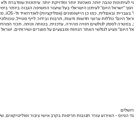
לעיתונות טובה יותר, מאוזנת יותר ומדויקת יותר. עיתונות שמדברת ולא צ
שלום. המהדורה המודפסת הראשונה פורסמה ב-30 ביולי 2007, וב-2010 הפך "ישראל היום" לעיתון הישראלי בעל שי
לחמנוביץ,
ל היום" כוללות ערוצי חדשות ודעות, תרבות ובידור, לייף סטייל, טכנולוגיה
ברית, במטרה לספק לגולשים חוויה מהירה, עדכנית, בטוחה ונוחה. תכני המה
ל היום" מציע לגולשי האתר הנחות ומבצעים על מוצרים ושירותים. ישראל 
רושלים
חרדים נגד הגיוס • האירוע עורר תגובות חריפות בקרב אישי ציבור ופוליטיקא