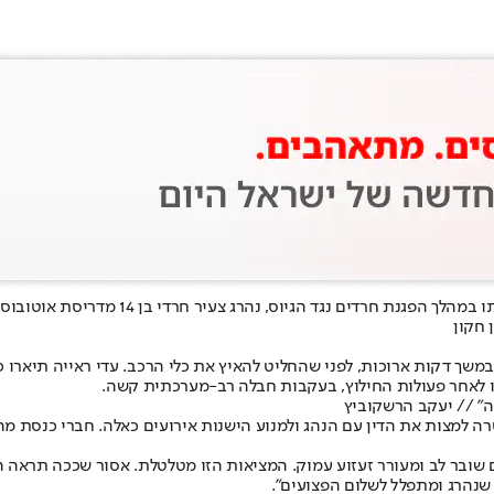
 14 מדריסת אוטובוס. בנוסף, נפגעו שלושה הולכי רגל נוספים - שניים בני 17 ואחד בן 14.
במשך דקות ארוכות, לפני שהחליט להאיץ את כלי הרכב. עדי ראייה תיארו 
תו לאחר פעולות החילוץ, בעקבות חבלה רב-מערכתית קשה.
רה למצות את הדין עם הנהג ולמנוע הישנות אירועים כאלה. חברי כנסת מה
שובר לב ומעורר זעזוע עמוק. המציאות הזו מטלטלת. אסור שככה תראה ה
 שנהרג ומתפלל לשלום הפצועים".