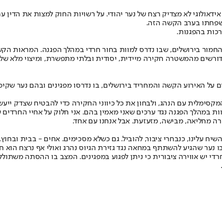
אידאולוגי לא מצדיק רצח של נער יהודי. על רשויות החוק למצות את הדין ע
כות בהפגנות.
חמור בירושלים, שבו נדרס למוות בחור חרדי במהלך הפגנה. המראות הקשי
ורשים מהמשטרה חקירה מיידית, יסודית ובלתי מתפשרת, ומיצוי מלא של 
ים על האירוע הקשה והמחריד בירושלים, בו נדרסו מפגינים ובהם נער שקיפ
קסימלית עם הנהג, ולבחון את כל כיווני החקירה כדי להבטיח שצדק ייעשה
וות במהלך הפגנה נגד ערכים שאני מאמין בהם. אני חלוק על אחיי החרדים 
רה מחליאה, מבישה, מזעזעת. אבל אנחנו עם אחד.
שיח עלינו, כנבחרי ציבור, להוביל. גם כשלא מסכימים. אחים - בבית ובחוץ. 
 נער שהגיע להשתתף במחאה נגד גזירת הגיוס נהרג ואולי אף נרצח הוא חמ
 יש אווירה ציבורית כי ניתן לפגוע במפגינים. המצב בו ההסתה משתוללת