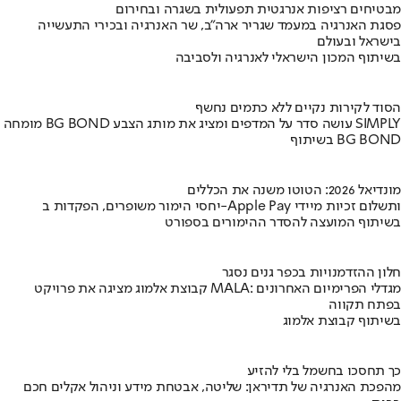
מבטיחים רציפות אנרגטית תפעולית בשגרה ובחירום
פסגת האנרגיה במעמד שגריר ארה"ב, שר האנרגיה ובכירי התעשייה
בישראל ובעולם
בשיתוף המכון הישראלי לאנרגיה ולסביבה
הסוד לקירות נקיים ללא כתמים נחשף
מומחה BG BOND עושה סדר על המדפים ומציג את מותג הצבע SIMPLY
בשיתוף BG BOND
מונדיאל 2026: הטוטו משנה את הכללים
יחסי הימור משופרים, הפקדות ב-Apple Pay ותשלום זכיות מיידי
בשיתוף המועצה להסדר ההימורים בספורט
חלון ההזדמנויות בכפר גנים נסגר
קבוצת אלמוג מציגה את פרויקט MALA: מגדלי הפרימיום האחרונים
בפתח תקווה
בשיתוף קבוצת אלמוג
כך תחסכו בחשמל בלי להזיע
מהפכת האנרגיה של תדיראן: שליטה, אבטחת מידע וניהול אקלים חכם