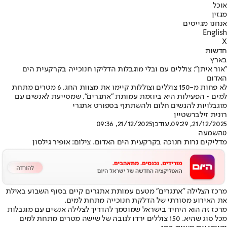
אוכל
מגזין
אנחנו מגייסים
English
X
חדשות
בארץ
״אור איתן": צוללים עם ובלי מוגבלות הדליקו חנוכייה בקרקעית הים
האדום
לא פחות מ-150 צוללים וצוללות קיימו את מצוות החג, 6 מטרים מתחת
למים • הפעילות היא ביוזמת עמותת "אתגרים", שמסייעת לאנשים עם
מוגבלויות להגשים חלום ולהשתתף בספורט אתגרי
רונית זילברשטיין
21/12/2025, 09:29
,עודכן
21/12/2025, 09:36
0
השמעה
מדליקים נרות חנוכה בקרקעית הים האדום. צילום: אופיר גילסון
מרכז הצלילה "אתגרים" מטעם עמותת אתגרים קיים בסוף השבוע באילת
את האירוע מסורתי של הדלקת חנוכייה מתחת למים.
מרכז זה הוא היחיד בישראל שמוסמך להדריך לצלילה אנשים עם מוגבלות
מכל סוג שהיא. 150 צוללים ירדו לגובה של שישה מטרים מתחת למים