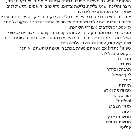
העמותה מפעילה פעילות ספורט במגוון ענפים: אופניים, פארקי חבלים,
ריצה והליכה, שיט, צלילה, גלישת צוקים, סקי מים, קיאקים, גלישת גלים,
שחייה בים הפתוח, טיולים ועוד.
אתגרים פועלת בכל רחבי הארץ, ובכל שנה לוקחים חלק בפעילויותיה אלפי
ילדים ובוגרים. הפעילות מבוססת על מפעל התנדבות רחב היקף של יותר
מ-1,500 מתנדבים מעוררי השראה.
מאז פרוץ המלחמה הקימה העמותה קבוצות וקורסים ייעודיים לפצועי
המלחמה במוקדים שונים ברחבי הארץ ובמספר ענפי ספורט שונים בהם:
שיט, קיאקים, אופניים, ריצה, צלילה ועוד.
טעינו? נתקן! אם מצאתם טעות בכתבה, נשמח שתשתפו אותנו
בקטע טוב
צלילה
מדורים
ספורט
תרבות ובידור
לייף סטייל
אוכל
תיירות
טכנולוגיה ומדע
הורוסקופ
ForReal
מגזין השבוע
דעות
חדשות בארץ
חדשות בעולם
פוליטי