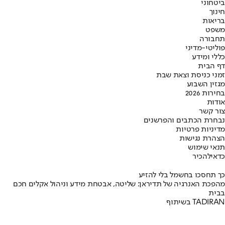
ביטחוני
חינוך
בריאות
משפט
תחבורה
פוליטי-מדיני
כללי ומידע
דף הבית
זמני כניסת וצאת שבת
מגזין השבוע
בחירות 2026
אודות
צור קשר
נבחרת הכתבים והפרשנים
מדיניות פרטיות
הצהרת נגישות
תנאי שימוש
כדאי
להכיר
כך תחסכו בחשמל בלי להזיע
מהפכת האנרגיה של תדיראן: שליטה, אבטחת מידע וניהול אקלים חכם
בבית
בשיתוף TADIRAN