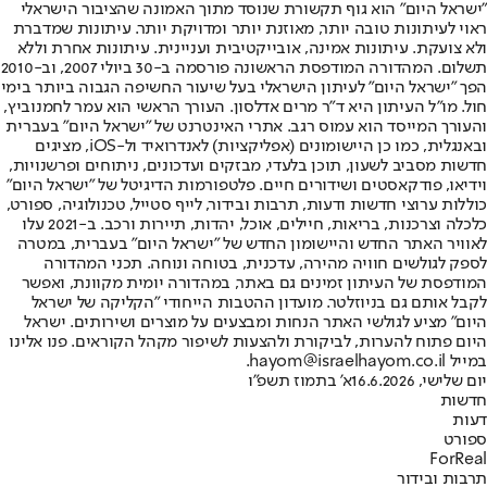
"ישראל היום" הוא גוף תקשורת שנוסד מתוך האמונה שהציבור הישראלי
ראוי לעיתונות טובה יותר, מאוזנת יותר ומדויקת יותר. עיתונות שמדברת
ולא צועקת. עיתונות אמינה, אובייקטיבית ועניינית. עיתונות אחרת וללא
תשלום. המהדורה המודפסת הראשונה פורסמה ב-30 ביולי 2007, וב-2010
הפך "ישראל היום" לעיתון הישראלי בעל שיעור החשיפה הגבוה ביותר בימי
חול. מו"ל העיתון היא ד"ר מרים אדלסון. העורך הראשי הוא עמר לחמנוביץ,
והעורך המייסד הוא עמוס רגב. אתרי האינטרנט של "ישראל היום" בעברית
ובאנגלית, כמו כן היישומונים (אפליקציות) לאנדרואיד ול-iOS, מציגים
חדשות מסביב לשעון, תוכן בלעדי, מבזקים ועדכונים, ניתוחים ופרשנויות,
וידיאו, פודקאסטים ושידורים חיים. פלטפורמות הדיגיטל של "ישראל היום"
כוללות ערוצי חדשות ודעות, תרבות ובידור, לייף סטייל, טכנולוגיה, ספורט,
כלכלה וצרכנות, בריאות, חיילים, אוכל, יהדות, תיירות ורכב. ב-2021 עלו
לאוויר האתר החדש והיישומון החדש של "ישראל היום" בעברית, במטרה
לספק לגולשים חוויה מהירה, עדכנית, בטוחה ונוחה. תכני המהדורה
המודפסת של העיתון זמינים גם באתר, במהדורה יומית מקוונת, ואפשר
לקבל אותם גם בניוזלטר. מועדון ההטבות הייחודי "הקליקה של ישראל
היום" מציע לגולשי האתר הנחות ומבצעים על מוצרים ושירותים. ישראל
היום פתוח להערות, לביקורת ולהצעות לשיפור מקהל הקוראים. פנו אלינו
במייל hayom@israelhayom.co.il.
יום שלישי, 16.6.2026
א' בתמוז תשפ"ו
חדשות
דעות
ספורט
ForReal
תרבות ובידור