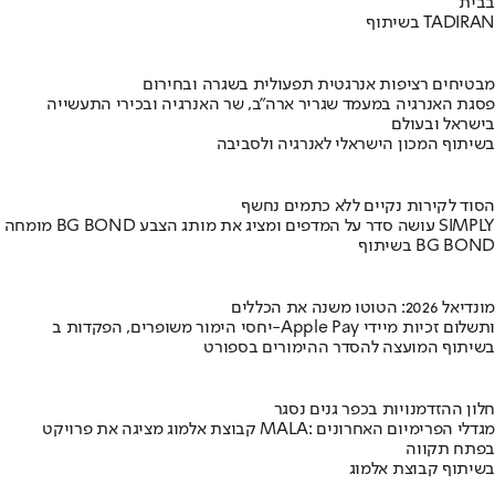
בבית
בשיתוף TADIRAN
מבטיחים רציפות אנרגטית תפעולית בשגרה ובחירום
פסגת האנרגיה במעמד שגריר ארה"ב, שר האנרגיה ובכירי התעשייה
בישראל ובעולם
בשיתוף המכון הישראלי לאנרגיה ולסביבה
הסוד לקירות נקיים ללא כתמים נחשף
מומחה BG BOND עושה סדר על המדפים ומציג את מותג הצבע SIMPLY
בשיתוף BG BOND
מונדיאל 2026: הטוטו משנה את הכללים
יחסי הימור משופרים, הפקדות ב-Apple Pay ותשלום זכיות מיידי
בשיתוף המועצה להסדר ההימורים בספורט
חלון ההזדמנויות בכפר גנים נסגר
קבוצת אלמוג מציגה את פרויקט MALA: מגדלי הפרימיום האחרונים
בפתח תקווה
בשיתוף קבוצת אלמוג