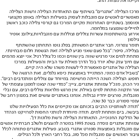
וקיימו את מצוות החג.
מרכז הצלילה "אתגרים" בשיתוף עם התאחדות הצלילה ורשות הצלילה
מאפשרים לאנשים עם מוגבלות לעסוק בפעילות הצלילה באופן מקצועי
ומוסמך. בשנתיים האחרונות מקיים המרכז גם קורסי צלילה כוכב ראשון
לחיילים שנפצעו במלחמה.
אירוע בהשתתפות עשרות צוללים וצוללות עם מוגבלויות,צילום: אופיר
גילסון
תומר צפרוני, חבר אתגרים המשותק בפלג גופו התחתון שהשתתף
בצלילה, סיפר: "בכל פעם שאני מגיע לצלילה זאת הגשמת חלום מבחינתי.
מתחת למים אני מרגיש שווה בין שווים וכמו כל צולל רגיל. אני יוצא מהמים
עם חיוך ענק שלא יורד בכל הדרך מאילת עד הבית והפעילות במרכז
הצלילה של אתגרים מאפשרת לי לעשות משהו שלא היה קיים.
"בשביל אדם כמוני, המתנייד באמצעות כיסא גלגלים, זאת הרגשה של
חופש. הצלילה השנה הייתה מרשימה במיוחד עם צוללים ומתנדבים רבים".
ניר הכהן, מנכ״ל עמותת אתגרים, ציין: "כמדי שנה יצאנו למפגן עוצמתי של
אור ותקווה מתחת למים באילת. אין מרגש מלראות צוללים רבים, עם ובלי
מוגבלות, פורצים יחדיו גבולות. אנחנו באתגרים עושים זאת במגוון רחב של
ענפי ספורט, כבר 30 שנה.
"תודה לשותפינו הרבים בזכותם אנו מקיימים את כלל הפעילויות שלנו
ביבשה, בים ומתחת למים. תודה מיוחדת לנותני החסות לפרויקט הנהדר
של הדלקת החנוכייה, התאחדות הצלילה ורשת מלונות דן".
עמותת אתגרים נוסדה בשנת 1995 במטרה להעצים ולשלב חברתית אנשים
עם מוגבלות באמצעות ספורט אתגרי בטבע. פעילות אתגרים פתוחה לכלל
ציבור האנשים עם מוגבלות מכל סוג, בכל רחבי הארץ ולכל הגילים.