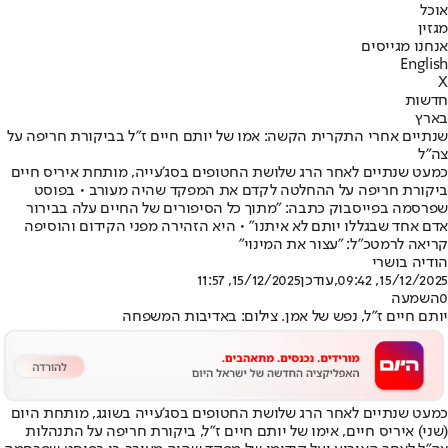
אוכל
מגזין
אנחנו מגייסים
English
X
חדשות
בארץ
שנתיים אחרי התקרית הקשה: אמו של יותם חיים ז"ל בביקורת חריפה על
צה"ל
כמעט שנתיים לאחר הרג שלושת החטופים בסג'עייה, מותחת איריס חיים
ביקורת חריפה על ההחלטה לקדם את המפקד שהיה מעורב • בפוסט
שפרסמה בפייסבוק כתבה: "מתוך כל הסיפורים של החיים עלה בבירור
אדם אחד שבגללו יותם לא איתנו" • היא הזהירה מפני הקידום והוסיפה
קריאה לרמטכ"ל: "עצור את המינוי"
הודיה בושרי
15/12/2025, 09:42
,עודכן
15/12/2025, 11:57
0
השמעה
יותם חיים ז"ל, נפש של אמן. צילום: באדיבות המשפחה
כמעט שנתיים לאחר הרג שלושת החטופים בסג'עייה בשוגג, מותחת היום
(שני) איריס חיים, אימו של יותם חיים ז"ל, ביקורת חריפה על התנהלות