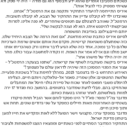
כשכולם מסביבו אומרים שהוא ידע ולבסוף הוא גם מודה - 'היה לי ספק ולא
עשיתי מספיק כדי להציל אותו'".
איריס התייחסה להיעדר התחקיר ותקפה גם את הרמטכ"ל: "אנחנו,
שאיבדנו ילד לא קיבלנו עדיין את התחקיר של הצבא, לא קיבלנו תשובות.
הרמטכ"ל, שאוהב להצטלם עם חטופים שחוזרים, לא פנה אלינו. למרות
שביקשתי להיפגש איתו, הוא לא נענה לבקשה שלי".
יותם חיים,צילום: באדיבות המשפחה
לסיום איריס כותבת שהיא מודאגת. "אם זאת הרמה של הצבא היחיד שלנו,
כזה שמתעלם משגיאות קריטיות, מקדם את אותם אנשים שרמת הערכיות
שלהם כל כך נמוכה, אחד כזה שלא הגיע לדבר איתנו ורק כשהכריחו אותו
ישב מולנו וגם אז לא אמר את האמת. זו נקודה למחשבה עבור כולנו. מחר
זה יהיה הילד של מישהו אחר".
איריס ביקשה מעוקביה לשתף את קריאתה. "שתפו בצעקה: הרמטכ"ל -
עצור את המנוי המסוכן הזה שיהיה לדראון עולם על מצפונך!"
האירוע התרחש ב-15 בדצמבר 2023, במהלך לחימת צה"ל בשכונת סג'עייה.
שלושת החטופים: אלון שמריז, סאמר אל-טלאלקה ויותם חיים, הצליחו
להימלט משבי חמאס לאחר שכוח של סיירת גולני חיסל את המחבלים
שהחזיקו בהם, מבלי לדעת שמדובר בחטופים. בהמשך, כוח מגדוד 17 ירה
למוות בשלושתם, לאחר שזוהו בטעות כאיום.
מדובר צה"ל נמסר: סא״ל ד' הינו מפקד לוחם אשר הוביל תחת פיקודו
בשנתיים האחרונות מאות חיילים כמפקד על שני גדודים שונים, תחת אש
ותוך סיכון חיים.
מדובר במפקד ערכי, מקצועי וישר הפועל ללא לאות ומקדיש את חייו למען
ביטחון מדינת ישראל.
התחקיר המדובר הסתיים לפני כשנתיים וממצאיו הוצגו למשפחות ולציבור