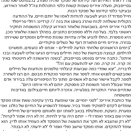
צה"ל לאחר האירוע ועל קידומו של מפקד שהיה מעורב בו.
בפוסט שפרסמה
בפייסבוק, מעלה איריס טענות קשות כלפי התנהלות צה"ל לאחר האירוע,
ובעיקר כלפי קידומו של מפקד הכוח.
חייל מגדוד 17 הגיע לשבעה להודות לאמו של יותם חיים, על ההודעה
הקולית ששלחה לכוח שהרג בשוגג את בנה // קרדיט: רחלי פרייפלד
לדברי איריס חיים, בשבועות שלאחר האירוע קיבלה המשפחה תחקיר
ראשוני בלבד, בעל פה וללא מסמכים כתובים. במהלך השנה שלאחר מכן,
היא מספרת, החלו להגיע אליה עדויות שונות מחיילים ומפקדים ששירתו
בגזרה. איריס חיים מתארת רצף של כשלים פיקודיים.
"בימים הראשונים שלחתי הודעה לחיילים - אנחנו לא כועסים, תמשיכו
להילחם. קבוצה מבוישת של כמה חיילים צעירים הגיעו אלינו לשבעה ובכו
איתנו", כתבה איריס בפוסט בפייסבוק. "בשנה הראשונה לא חיטטתי באיך
זה קרה. זה קרה. מה יש להתעסק עם זה?"
לדבריה, "יצא שמדי כמה שבועות קיבלתי טלפונים והודעות של חיילים
שמבקשים לפגוש אותי. לספר את הסיפור מנקודת מבטם. הם רצו לשחרר,
לספר, לקבל אישור שהם לא אשמים. מתוך כל הסיפורים עלה בבירור אדם
אחד שבגלל חוסר תשומת לב מספקת, יותם לא חי איתנו היום".
שנתיים אחרי התקרית בסג'עייה. אזכרה ליותם חיים,צילום: באדיבות
המשפחה
עוד כותבת איריס: "לפני יומיים, אני שומעת בדרך עקיפה שאת אותו מפקד
עומדים לקדם לתפקיד מאוד בכיר, שעומד להשפיע על החיים של כולנו. ואני
נסערת, נזעקת, מטולטלת בכאב לאותו יום ולאותם סיפורים של חיילים
שהיו שם באזור ואמרו לי - יותם היה צריך לחיות. זה לא היה אמור לקרות".
"לא רק שהצבא לא חקר את המעשה של המפקד ולא העמיד אותו לדין, הוא
עומד להתקדם. אותו מפקד שישב מולי ואמר לי 'לא ידעתי, לא הבנתי'.