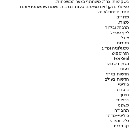
בשקיפות. צה״ל משתתף בצער המשפחות.
טעינו? נתקן! אם מצאתם טעות בכתבה, נשמח שתשתפו אותנו
יותם חיים
סג'עייה
מדורים
ספורט
תרבות ובידור
לייף סטייל
אוכל
תיירות
טכנולוגיה ומדע
הורוסקופ
ForReal
מגזין השבוע
דעות
חדשות בארץ
חדשות בעולם
פוליטי
ביטחוני
חינוך
בריאות
משפט
תחבורה
פוליטי-מדיני
כללי ומידע
דף הבית