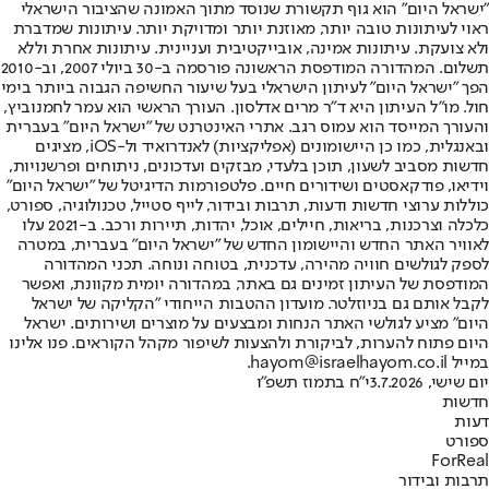
"ישראל היום" הוא גוף תקשורת שנוסד מתוך האמונה שהציבור הישראלי
ראוי לעיתונות טובה יותר, מאוזנת יותר ומדויקת יותר. עיתונות שמדברת
ולא צועקת. עיתונות אמינה, אובייקטיבית ועניינית. עיתונות אחרת וללא
תשלום. המהדורה המודפסת הראשונה פורסמה ב-30 ביולי 2007, וב-2010
הפך "ישראל היום" לעיתון הישראלי בעל שיעור החשיפה הגבוה ביותר בימי
חול. מו"ל העיתון היא ד"ר מרים אדלסון. העורך הראשי הוא עמר לחמנוביץ,
והעורך המייסד הוא עמוס רגב. אתרי האינטרנט של "ישראל היום" בעברית
ובאנגלית, כמו כן היישומונים (אפליקציות) לאנדרואיד ול-iOS, מציגים
חדשות מסביב לשעון, תוכן בלעדי, מבזקים ועדכונים, ניתוחים ופרשנויות,
וידיאו, פודקאסטים ושידורים חיים. פלטפורמות הדיגיטל של "ישראל היום"
כוללות ערוצי חדשות ודעות, תרבות ובידור, לייף סטייל, טכנולוגיה, ספורט,
כלכלה וצרכנות, בריאות, חיילים, אוכל, יהדות, תיירות ורכב. ב-2021 עלו
לאוויר האתר החדש והיישומון החדש של "ישראל היום" בעברית, במטרה
לספק לגולשים חוויה מהירה, עדכנית, בטוחה ונוחה. תכני המהדורה
המודפסת של העיתון זמינים גם באתר, במהדורה יומית מקוונת, ואפשר
לקבל אותם גם בניוזלטר. מועדון ההטבות הייחודי "הקליקה של ישראל
היום" מציע לגולשי האתר הנחות ומבצעים על מוצרים ושירותים. ישראל
היום פתוח להערות, לביקורת ולהצעות לשיפור מקהל הקוראים. פנו אלינו
במייל hayom@israelhayom.co.il.
יום שישי, 3.7.2026
י"ח בתמוז תשפ"ו
חדשות
דעות
ספורט
ForReal
תרבות ובידור