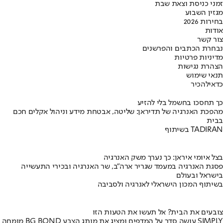
זמני כניסת וצאת שבת
מגזין השבוע
בחירות 2026
אודות
צור קשר
נבחרת הכתבים והפרשנים
מדיניות פרטיות
הצהרת נגישות
תנאי שימוש
כדאי
להכיר
כך תחסכו בחשמל בלי להזיע
מהפכת האנרגיה של תדיראן: שליטה, אבטחת מידע וניהול אקלים חכם
בבית
בשיתוף TADIRAN
בצל איומי איראן: כך נערך משק האנרגיה
פסגת האנרגיה במעמד שגריר ארה"ב, שר האנרגיה ובכירי התעשייה
בישראל ובעולם
בשיתוף המכון הישראלי לאנרגיה ולסביבה
צובעים את הבית? אל תעשו את הטעות הזו
מומחה BG BOND עושה סדר על המדפים ומציג את מותג הצבע SIMPLY