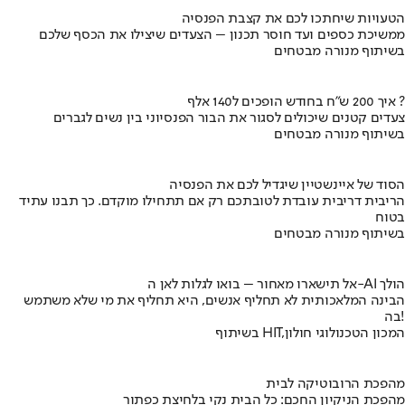
הטעויות שיחתכו לכם את קצבת הפנסיה
ממשיכת כספים ועד חוסר תכנון – הצעדים שיצילו את הכסף שלכם
בשיתוף מנורה מבטחים
איך 200 ש"ח בחודש הופכים ל140 אלף ?
צעדים קטנים שיכולים לסגור את הבור הפנסיוני בין נשים לגברים
בשיתוף מנורה מבטחים
הסוד של איינשטיין שיגדיל לכם את הפנסיה
הריבית דריבית עובדת לטובתכם רק אם תתחילו מוקדם. כך תבנו עתיד
בטוח
בשיתוף מנורה מבטחים
אל תישארו מאחור – בואו לגלות לאן ה-AI הולך
הבינה המלאכותית לא תחליף אנשים, היא תחליף את מי שלא משתמש
בה!
בשיתוף HIT,המכון הטכנולוגי חולון
מהפכת הרובוטיקה לבית
מהפכת הניקיון החכם: כל הבית נקי בלחיצת כפתור