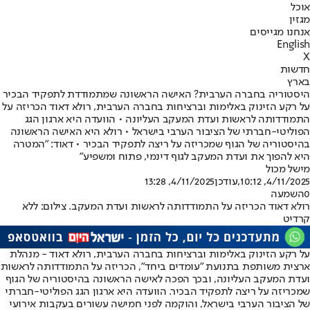
אוכל
מגזין
אנחנו מגייסים
English
X
חדשות
בארץ
היסטוריה בחברה הערבית? האישה הראשונה שמתמודדת לתפקיד הבכיר
על רקע הזינוק באלימות וברציחות בחברה הערבית, רולא דאוד הכריזה על
התמודדותה לראשות ועדת המעקב העליונה • הוועדה היא ארגון הגג
הפוליטי-חברתי של הציבור הערבי בישראל • רולא היא האישה הראשונה
בהיסטוריה של הגוף שמכריזה על ריצה לתפקיד הבכיר • דאוד: "המטרה
היא להפוך את ועדת המעקב לגוף דינמי, פתוח ומשפיע"
מישל מכול
4/11/2025, 10:12
,עודכן
4/11/2025, 13:28
0
השמעה
רולא דאוד הכריזה על התמודדותה לראשות ועדת המעקב. צילום: ללא
קרדיט
על רקע הזינוק באלימות וברציחות בחברה הערבית, רולא דאוד - מנהלת
ארצית משותפת בתנועת "עומדים ביחד", הכריזה על התמודדותה לראשות
ועדת המעקב העליונה, ובכך הפכה לאישה הראשונה בהיסטוריה של הגוף
שמכריזה על ריצה לתפקיד הבכיר. הוועדה היא ארגון הגג הפוליטי-חברתי
של הציבור הערבי בישראל, והוקמה לפני חמישה עשורים בעקבות אירועי