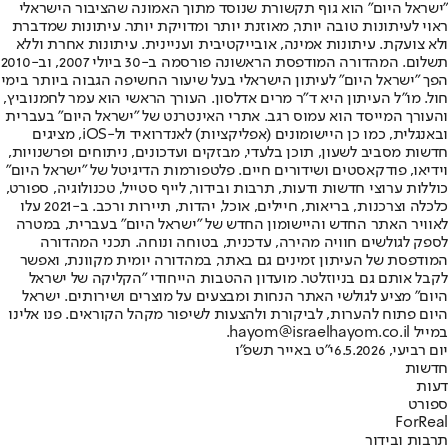
"ישראל היום" הוא גוף תקשורת שנוסד מתוך האמונה שהציבור הישראלי
ראוי לעיתונות טובה יותר, מאוזנת יותר ומדויקת יותר. עיתונות שמדברת
ולא צועקת. עיתונות אמינה, אובייקטיבית ועניינית. עיתונות אחרת וללא
תשלום. המהדורה המודפסת הראשונה פורסמה ב-30 ביולי 2007, וב-2010
הפך "ישראל היום" לעיתון הישראלי בעל שיעור החשיפה הגבוה ביותר בימי
חול. מו"ל העיתון היא ד"ר מרים אדלסון. העורך הראשי הוא עמר לחמנוביץ,
והעורך המייסד הוא עמוס רגב. אתרי האינטרנט של "ישראל היום" בעברית
ובאנגלית, כמו כן היישומונים (אפליקציות) לאנדרואיד ול-iOS, מציגים
חדשות מסביב לשעון, תוכן בלעדי, מבזקים ועדכונים, ניתוחים ופרשנויות,
וידיאו, פודקאסטים ושידורים חיים. פלטפורמות הדיגיטל של "ישראל היום"
כוללות ערוצי חדשות ודעות, תרבות ובידור, לייף סטייל, טכנולוגיה, ספורט,
כלכלה וצרכנות, בריאות, חיילים, אוכל, יהדות, תיירות ורכב. ב-2021 עלו
לאוויר האתר החדש והיישומון החדש של "ישראל היום" בעברית, במטרה
לספק לגולשים חוויה מהירה, עדכנית, בטוחה ונוחה. תכני המהדורה
המודפסת של העיתון זמינים גם באתר, במהדורה יומית מקוונת, ואפשר
לקבל אותם גם בניוזלטר. מועדון ההטבות הייחודי "הקליקה של ישראל
היום" מציע לגולשי האתר הנחות ומבצעים על מוצרים ושירותים. ישראל
היום פתוח להערות, לביקורת ולהצעות לשיפור מקהל הקוראים. פנו אלינו
במייל hayom@israelhayom.co.il.
יום רביעי, 6.5.2026
י"ט באייר תשפ"ו
חדשות
דעות
ספורט
ForReal
תרבות ובידור