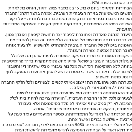
יום האדמה בשנת 1976.
הבחירות יתקיימו ביום שבת, 15 בנובמבר 2025. דאוד, הנחשבת לאחת
הנשים המשפיעות בזירה הציבורית הערבית, אמרה בהצהרתה: "החברה
הערבית ניצבת בפני אחת התקופות המורכבות בתולדותיה - על רקע
העלייה בפשיעה המאורגנת, התחזקות הימין הקיצוני והעמקת המדיניות
הגזענית.
היעדר הנהגה מאחדת ומחוברת לציבור יצר תחושת קיפאון ואובדן אמון.
יש הכרח בבנייה מחודשת של ההנהגה הלאומית. זה הזמן להחזיר את
האמונה ביכולת של החברה הערבית להתחדש ולהשפיע, ולהצעיד אותה
לעבר הנהגה אמיצה, צעירה ורעננה".
בעקבות הטענות כי ועדת המעקב, שאמורה להיות ארגון הגג של כלל
פעילות הציבור הערבי בישראל, עדיין מיושנת
ומתפקדת בדרך פרימיטיבית
ביותר, ללא השקיפות הנדרשת מכל גוף ציבורי, מבלי שתיתן דין וחשבון
לציבור שלה, דאוד הדגישה כי מטרתה היא להפוך את ועדת המעקב לגוף
דינמי, פתוח ומשפיע.
מטרתה הוא שהועדה תתן ייצוג אמיתי לנשים, לצעירים ולכל חלקי החברה
הערבית // צילום: אורי לנץ,צילום: .
עוד היא מוסיפה כי מטרתה היא שהועדה תתן ייצוג אמיתי לנשים,
לצעירים ולכל חלקי החברה הערבית. "הוועדה צריכה להיות בית לכלל
הציבור, לא רק סמל. שינוי אמיתי לא נולד בסיסמאות אלא בעבודה
יומיומית, בהקשבה אמיתית ובאחריות ציבורית", אמרה.
עם הכרזתה של דאוד על התמודדותה, מספר המועמדים עומד כעת על
ארבעה - שלושה גברים ואישה אחת.
יעל יחיאלי - מייסדת מיזם 5050 מבית מרכזים לצדק חברתי: "אני מברכת
את רולא דאוד על הבחירה האמיצה להגיש מועמדות לראשות ועדת