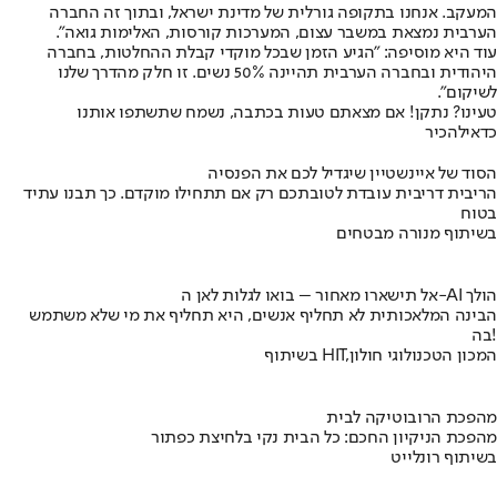
המעקב. אנחנו בתקופה גורלית של מדינת ישראל, ובתוך זה החברה
הערבית נמצאת במשבר עצום, המערכות קורסות, האלימות גואה".
עוד היא מוסיפה: "הגיע הזמן שבכל מוקדי קבלת ההחלטות, בחברה
היהודית ובחברה הערבית תהיינה 50% נשים. זו חלק מהדרך שלנו
לשיקום".
טעינו? נתקן! אם מצאתם טעות בכתבה, נשמח שתשתפו אותנו
כדאי
להכיר
הסוד של איינשטיין שיגדיל לכם את הפנסיה
הריבית דריבית עובדת לטובתכם רק אם תתחילו מוקדם. כך תבנו עתיד
בטוח
בשיתוף מנורה מבטחים
אל תישארו מאחור – בואו לגלות לאן ה-AI הולך
הבינה המלאכותית לא תחליף אנשים, היא תחליף את מי שלא משתמש
בה!
בשיתוף HIT,המכון הטכנולוגי חולון
מהפכת הרובוטיקה לבית
מהפכת הניקיון החכם: כל הבית נקי בלחיצת כפתור
בשיתוף רונלייט