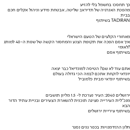
כך תחסכו בחשמל בלי להזיע
מהפכת האנרגיה של תדיראן: שליטה, אבטחת מידע וניהול אקלים חכם
בבית
בשיתוף TADIRAN
מאחורי הקלעים של הטעם הישראלי
איך אסם הפכה את תקופת הצנע והמחסור הקשה של שנות ה-40 למותג
לאומי?
בשיתוף אסם
אתם עוד לא שם? הטיסה למונדיאל כבר יצאה
יונדאי לוקחת אתכם לבמה הכי גדולה בעולם
בשיתוף יונדאי מבית כלמוביל
ירושלים 2040: העיר נערכת ל- 1.5 מליון תושבים
מנכ"לית העירייה מציגה תוכנית להשארת הצעירים ובניית עתיד הדור
הבא
בשיתוף עיריית ירושלים
חלון ההזדמנויות בכפר גנים נסגר