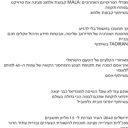
קבוצת אלמוג מציגה את פרויקט MALA: מגדלי הפרימיום האחרונים
בפתח תקווה
בשיתוף קבוצת אלמוג
כך תחסכו בחשמל בלי להזיע
מהפכת האנרגיה של תדיראן: שליטה, אבטחת מידע וניהול אקלים חכם
בבית
בשיתוף TADIRAN
מאחורי הקלעים של הטעם הישראלי
איך אסם הפכה את תקופת הצנע והמחסור הקשה של שנות ה-40 למותג
לאומי?
בשיתוף אסם
אתם עוד לא שם? הטיסה למונדיאל כבר יצאה
יונדאי לוקחת אתכם לבמה הכי גדולה בעולם
בשיתוף יונדאי מבית כלמוביל
ירושלים 2040: העיר נערכת ל- 1.5 מליון תושבים
מנכ"לית העירייה מציגה תוכנית להשארת הצעירים ובניית עתיד הדור