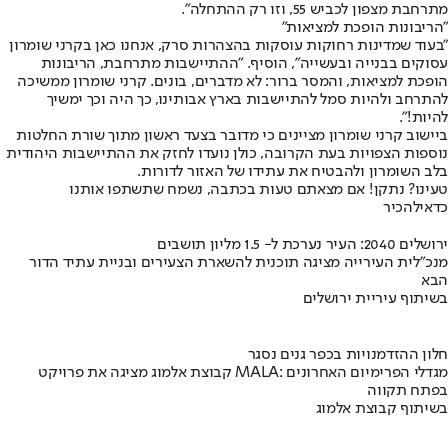
מתרחבת מצפון לכביש 55, וזו רק ההתחלה”.
"הריבונות הופכת למציאות"
"בעוד שמדינות רחוקות עוסקות בהצהרות סרק, אנחנו כאן בקרני שומרון
עסוקים בבנייה ובעשייה", הוסיף. "ההתיישבות מתרחבת, הריבונות
הופכת למציאות, והמסר ברור: לא מדברים, בונים. קרני שומרון ממשיכה
להתרחב ולהיות סמל להתיישבות בארץ אבותינו, כך היה וכך ימשיך
להיות!".
ביישוב קרני שומרון מציינים כי מדובר בצעד ראשון מתוך שורת החלטות
נוספות הצפויות בעת הקרובה, כולן נועדו לחזק את ההתיישבות היהודית
בלב השומרון ולהבטיח את עתידו של האזור לדורות.
טעינו? נתקן! אם מצאתם טעות בכתבה, נשמח שתשתפו אותנו
כדאי
להכיר
ירושלים 2040: העיר נערכת ל- 1.5 מליון תושבים
מנכ"לית העירייה מציגה תוכנית להשארת הצעירים ובניית עתיד הדור
הבא
בשיתוף עיריית ירושלים
חלון ההזדמנויות בכפר גנים נסגר
קבוצת אלמוג מציגה את פרויקט MALA: מגדלי הפרימיום האחרונים
בפתח תקווה
בשיתוף קבוצת אלמוג