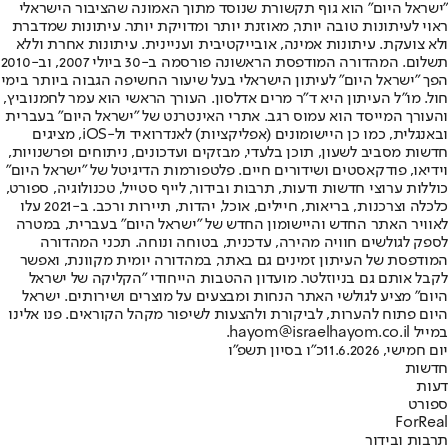
"ישראל היום" הוא גוף תקשורת שנוסד מתוך האמונה שהציבור הישראלי
ראוי לעיתונות טובה יותר, מאוזנת יותר ומדויקת יותר. עיתונות שמדברת
ולא צועקת. עיתונות אמינה, אובייקטיבית ועניינית. עיתונות אחרת וללא
תשלום. המהדורה המודפסת הראשונה פורסמה ב-30 ביולי 2007, וב-2010
הפך "ישראל היום" לעיתון הישראלי בעל שיעור החשיפה הגבוה ביותר בימי
חול. מו"ל העיתון היא ד"ר מרים אדלסון. העורך הראשי הוא עמר לחמנוביץ,
והעורך המייסד הוא עמוס רגב. אתרי האינטרנט של "ישראל היום" בעברית
ובאנגלית, כמו כן היישומונים (אפליקציות) לאנדרואיד ול-iOS, מציגים
חדשות מסביב לשעון, תוכן בלעדי, מבזקים ועדכונים, ניתוחים ופרשנויות,
וידיאו, פודקאסטים ושידורים חיים. פלטפורמות הדיגיטל של "ישראל היום"
כוללות ערוצי חדשות ודעות, תרבות ובידור, לייף סטייל, טכנולוגיה, ספורט,
כלכלה וצרכנות, בריאות, חיילים, אוכל, יהדות, תיירות ורכב. ב-2021 עלו
לאוויר האתר החדש והיישומון החדש של "ישראל היום" בעברית, במטרה
לספק לגולשים חוויה מהירה, עדכנית, בטוחה ונוחה. תכני המהדורה
המודפסת של העיתון זמינים גם באתר, במהדורה יומית מקוונת, ואפשר
לקבל אותם גם בניוזלטר. מועדון ההטבות הייחודי "הקליקה של ישראל
היום" מציע לגולשי האתר הנחות ומבצעים על מוצרים ושירותים. ישראל
היום פתוח להערות, לביקורת ולהצעות לשיפור מקהל הקוראים. פנו אלינו
במייל hayom@israelhayom.co.il.
יום חמישי, 11.6.2026
כ"ו בסיון תשפ"ו
חדשות
דעות
ספורט
ForReal
תרבות ובידור