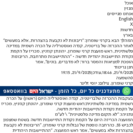
אוכל
מגזין
אנחנו מגייסים
English
X
חדשות
בארץ
המהלך הבא בקרני שומרון: "ריבונות לא נקבעת בהצהרות, אלא במעשים"
לאחר ההכרזה של בריטניה, קנדה ואוסטרליה על הכרה רשמית במדינה
פלשתינית, ראש מועצת קרני שומרון, יהונתן קוזניץ, מכריז על הקמת
נקודת התיישבות יהודית חדשה • "ההתיישבות מתרחבת, הריבונות
הופכת למציאות והמסר ברור: לא מדברים, בונים", אמר
חנן גרינווד
21/9/2025, 18:46
,עודכן
21/9/2025, 19:15
0
השמעה
קרני שומרון. צילום: יוסי זליגר
בעקבות ההכרזה של
בריטניה, קנדה ואוסטרליה היום (ראשון) על הכרה
רשמית במדינה פלשתינית
:
ראש מועצת קרני שומרון, יהונתן קוזניץ, מכריז
על הקמת נקודת התיישבות יהודית חדשה.
נתניהו: ״לא תקום מדינה פלסטינית" \ לע"מ
המועצה הכריזה היום על הקמת נקודת התיישבות חדשה בשטח שמצפון
לכביש 55, כהרחבה נוספת של גבולות קרני שומרון. "הריבונות לא נקבעת
בהצהרות אלא במעשים", אמר ראש המועצה. "ההתיישבות היהודית