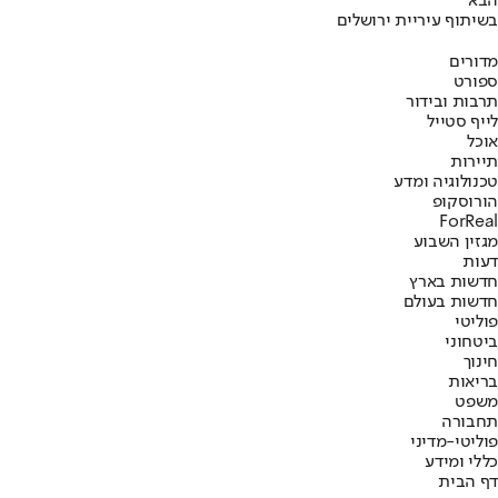
הבא
בשיתוף עיריית ירושלים
מדורים
ספורט
תרבות ובידור
לייף סטייל
אוכל
תיירות
טכנולוגיה ומדע
הורוסקופ
ForReal
מגזין השבוע
דעות
חדשות בארץ
חדשות בעולם
פוליטי
ביטחוני
חינוך
בריאות
משפט
תחבורה
פוליטי-מדיני
כללי ומידע
דף הבית