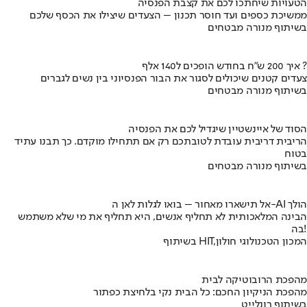
הטעויות שיחתכו לכם את קצבת הפנסיה
ממשיכת כספים ועד חוסר תכנון – הצעדים שיצילו את הכסף שלכם
בשיתוף מנורה מבטחים
איך 200 ש"ח בחודש הופכים ל140 אלף ?
צעדים קטנים שיכולים לסגור את הבור הפנסיוני בין נשים לגברים
בשיתוף מנורה מבטחים
הסוד של איינשטיין שיגדיל לכם את הפנסיה
הריבית דריבית עובדת לטובתכם רק אם תתחילו מוקדם. כך תבנו עתיד
בטוח
בשיתוף מנורה מבטחים
אל תישארו מאחור – בואו לגלות לאן ה-AI הולך
הבינה המלאכותית לא תחליף אנשים, היא תחליף את מי שלא משתמש
בה!
בשיתוף HIT,המכון הטכנולוגי חולון
מהפכת הרובוטיקה לבית
מהפכת הניקיון החכם: כל הבית נקי בלחיצת כפתור
בשיתוף רונלייט