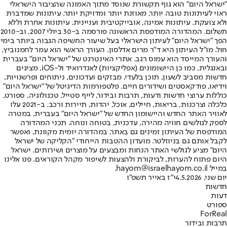
"ישראל היום" הוא גוף תקשורת שנוסד מתוך האמונה שהציבור הישראלי
ראוי לעיתונות טובה יותר, מאוזנת יותר ומדויקת יותר. עיתונות שמדברת
ולא צועקת. עיתונות אמינה, אובייקטיבית ועניינית. עיתונות אחרת וללא
תשלום. המהדורה המודפסת הראשונה פורסמה ב-30 ביולי 2007, וב-2010
הפך "ישראל היום" לעיתון הישראלי בעל שיעור החשיפה הגבוה ביותר בימי
חול. מו"ל העיתון היא ד"ר מרים אדלסון. העורך הראשי הוא עמר לחמנוביץ,
והעורך המייסד הוא עמוס רגב. אתרי האינטרנט של "ישראל היום" בעברית
ובאנגלית, כמו כן היישומונים (אפליקציות) לאנדרואיד ול-iOS, מציגים
חדשות מסביב לשעון, תוכן בלעדי, מבזקים ועדכונים, ניתוחים ופרשנויות,
וידיאו, פודקאסטים ושידורים חיים. פלטפורמות הדיגיטל של "ישראל היום"
כוללות ערוצי חדשות ודעות, תרבות ובידור, לייף סטייל, טכנולוגיה, ספורט,
כלכלה וצרכנות, בריאות, חיילים, אוכל, יהדות, תיירות ורכב. ב-2021 עלו
לאוויר האתר החדש והיישומון החדש של "ישראל היום" בעברית, במטרה
לספק לגולשים חוויה מהירה, עדכנית, בטוחה ונוחה. תכני המהדורה
המודפסת של העיתון זמינים גם באתר, במהדורה יומית מקוונת, ואפשר
לקבל אותם גם בניוזלטר. מועדון ההטבות הייחודי "הקליקה של ישראל
היום" מציע לגולשי האתר הנחות ומבצעים על מוצרים ושירותים. ישראל
היום פתוח להערות, לביקורת ולהצעות לשיפור מקהל הקוראים. פנו אלינו
במייל hayom@israelhayom.co.il.
יום שני, 4.5.2026
י"ז באייר תשפ"ו
חדשות
דעות
ספורט
ForReal
תרבות ובידור