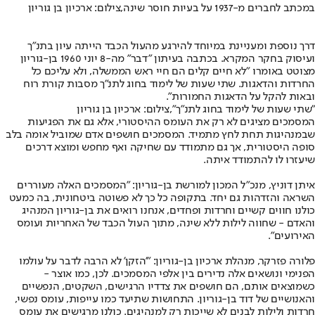
במכתב לחברים מ-1937 על בעיות חוסר שינה,צילום: ארכיון בן גוריון
דרך נוספת ומעניינת במיוחד להירגע מהעול הכבד הייתה עיון בתנ"ך
ועיסוק בחקר המקרא. בכתבה בעיתון "דבר" מה-8 יוני 1960 בן-גוריון
מצוטט באומרו "לא חיים קלים הם חיי ראש הממשלה, ולא עליכם כל
החרדות והדאגות. שתי שעות של לימוד בחוג לתנ"ך מסבות קורת רוח
ובאות להקל על הדאגות החמורות".
"שתי שעות של לימוד בחוג לתנ"ך",צילום: ארכיון בן גוריון
המסמכים מציגים לא רק את העומס ההיסטורי, אלא גם את הפגיעות
שבמנהיגות תחת לחץ מתמיד. המסמכים חושפים אדם שמוביל אומה בלב
סופה היסטורית, אך גם מתמודד עם שחיקה ואף מחפש ומוצא דרכים
שיעזרו לו להתמודד איתה.
איתן דוניץ, מנכ"ל המכון למורשת בן-גוריון: "המסמכים האלה מעוררים
השראה והזדהות גם יחד. בתקופה כל כך לא פשוטה ביטחונית, בה כמעט
כולנו חווים קשיים וחרדות ופחדים, אנחנו רואים את בן-גוריון המנהיג
והאדם - שחווה לילות ללא שינה, מתוך העול הכבד של האחריות ועומס
האירועים".
פלורה פזרקר, מנהלת ארכיון בן-גוריון: "'הזקן' לא הרבה לדבר על עולמו
הפנימי ונושאים אלה נדירים בין אלפי המסמכים. לכן, כמו אוצר -
כשמוצאים אותם, הם חושפים את צדדיו הרגישים, השקטים, הנפשיים
והאנושיים של דוד בן-גוריון. התחושות שתיעד כמו עייפות, עומס נפשי,
חרדות ולילות לבנים לא שייכות רק למנהיגים. כולנו מרגישים את עומס