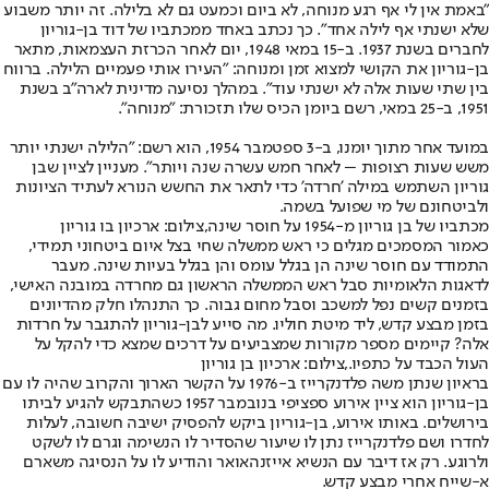
"באמת אין לי אף רגע מנוחה, לא ביום וכמעט גם לא בלילה. זה יותר משבוע
שלא ישנתי אף לילה אחד". כך נכתב באחד ממכתביו של דוד בן-גוריון
לחברים בשנת 1937. ב-15 במאי 1948, יום לאחר הכרזת העצמאות, מתאר
בן-גוריון את הקושי למצוא זמן ומנוחה: "העירו אותי פעמיים הלילה. ברווח
בין שתי שעות אלה לא ישנתי עוד". במהלך נסיעה מדינית לארה"ב בשנת
1951, ב-25 במאי, רשם ביומן הכיס שלו תזכורת: "מנוחה".
במועד אחר מתוך יומנו, ב-3 ספטמבר 1954, הוא רשם: "הלילה ישנתי יותר
משש שעות רצופות – לאחר חמש עשרה שנה ויותר". מעניין לציין שבן
גוריון השתמש במילה 'חרדה' כדי לתאר את החשש הנורא לעתיד הציונות
ולביטחונם של מי שפועל בשמה.
מכתביו של בן גוריון מ-1954 על חוסר שינה,צילום: ארכיון בו גוריון
כאמור המסמכים מגלים כי ראש ממשלה שחי בצל איום ביטחוני תמידי,
התמודד עם חוסר שינה הן בגלל עומס והן בגלל בעיות שינה. מעבר
לדאגות הלאומיות סבל ראש הממשלה הראשון גם מחרדה במובנה האישי,
בזמנים קשים נפל למשכב וסבל מחום גבוה. כך התנהלו חלק מהדיונים
בזמן מבצע קדש, ליד מיטת חוליו. מה סייע לבן-גוריון להתגבר על חרדות
אלה? קיימים מספר מקורות שמצביעים על דרכים שמצא כדי להקל על
העול הכבד על כתפיו.,צילום: ארכיון בן גוריון
בראיון שנתן משה פלדנקרייז ב-1976 על הקשר הארוך והקרוב שהיה לו עם
בן-גוריון הוא ציין אירוע ספציפי בנובמבר 1957 כשהתבקש להגיע לביתו
בירושלים. באותו אירוע, בן-גוריון ביקש להפסיק ישיבה חשובה, לעלות
לחדרו ושם פלדנקרייז נתן לו שיעור שהסדיר לו הנשימה וגרם לו לשקט
ולרוגע. רק אז דיבר עם הנשיא אייזנהאואר והודיע לו על הנסיגה משארם
א-שייח אחרי מבצע קדש.