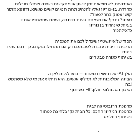
האירועים, לא מוצאים זמן לישון או מתקשים בשינה ואפילו סובלים
מחרדה, בן-גוריון נאלץ להנהיג תחת תנאים קשים מנשוא, ודווקא מתוך
קושי עמוק בחר לפעול".
טעינו? נתקן! אם מצאתם טעות בכתבה, נשמח שתשתפו אותנו
בעיות שינה
דוד בן גוריון
כדאי
להכיר
הסוד של איינשטיין שיגדיל לכם את הפנסיה
הריבית דריבית עובדת לטובתכם רק אם תתחילו מוקדם. כך תבנו עתיד
בטוח
בשיתוף מנורה מבטחים
אל תישארו מאחור – בואו לגלות לאן ה-AI הולך
הבינה המלאכותית לא תחליף אנשים, היא תחליף את מי שלא משתמש
בה!
בשיתוף HIT,המכון הטכנולוגי חולון
מהפכת הרובוטיקה לבית
מהפכת הניקיון החכם: כל הבית נקי בלחיצת כפתור
בשיתוף רונלייט