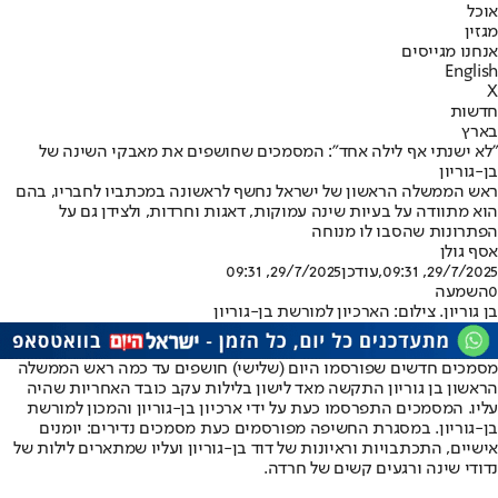
אוכל
מגזין
אנחנו מגייסים
English
X
חדשות
בארץ
"לא ישנתי אף לילה אחד": המסמכים שחושפים את מאבקי השינה של
בן-גוריון
ראש הממשלה הראשון של ישראל נחשף לראשונה במכתביו לחבריו, בהם
הוא מתוודה על בעיות שינה עמוקות, דאגות וחרדות, ולצידן גם על
הפתרונות שהסבו לו מנוחה
אסף גולן
29/7/2025, 09:31
,עודכן
29/7/2025, 09:31
0
השמעה
בן גוריון. צילום: הארכיון למורשת בן-גוריון
מסמכים חדשים שפורסמו היום (שלישי) חושפים עד כמה ראש הממשלה
הראשון בן גוריון התקשה מאד לישון בלילות עקב כובד האחריות שהיה
עליו. המסמכים התפרסמו כעת על ידי ארכיון בן-גוריון והמכון למורשת
בן-גוריון. במסגרת החשיפה מפורסמים כעת מסמכים נדירים: יומנים
אישיים, התכתבויות וראיונות של דוד בן-גוריון ועליו שמתארים לילות של
נדודי שינה ורגעים קשים של חרדה.