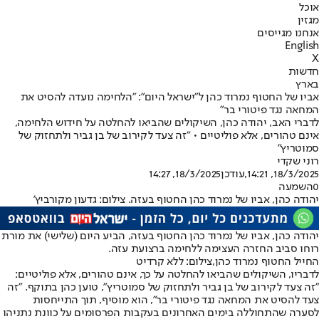
אוכל
מגזין
אנחנו מגייסים
English
X
חדשות
בארץ
אביו של החטוף נמרוד כהן ל"ישראל היום": "הלחימה נועדה להסיט את
המחאה נגד פיטורי בר"
לדברי האב, יהודה כהן, השיקולים שהביאו להחלטה על חידוש הלחימה,
אינם טהורים, אלא פוליטיים • "זה צעד לקירוב של בן גביר ולתחזוק של
סמוטריץ"
רוני שקדי
18/3/2025, 14:21
,עודכן
18/3/2025, 14:27
0
השמעה
יהודה כהן, אביו של נמרוד כהן החטוף בעזה. צילום: גדעון מקורביץ'
יהודה כהן, אביו של נמרוד כהן החטוף בעזה, הביע היום (שלישי) את מורת
רוחו סביב החזרה העצימה ללחימה ברצועת עזה.
החייל החטוף נמרוד כהן,צילום: ללא קרדיט
לדבריו, השיקולים שהביאו להחלטה על כך, אינם טהורים, אלא פוליטיים:
"זה צעד לקירוב של בן גביר ולתחזוק של סמוטריץ", טוען כהן בתוקף. "זה
צעד להסיט את המחאה נגד פיטורי בר", הוא מוסיף, תוך התייחסות
לסערה שהתחוללה בימים האחרונים בעקבות הפרסומים על כוונת נתניהו