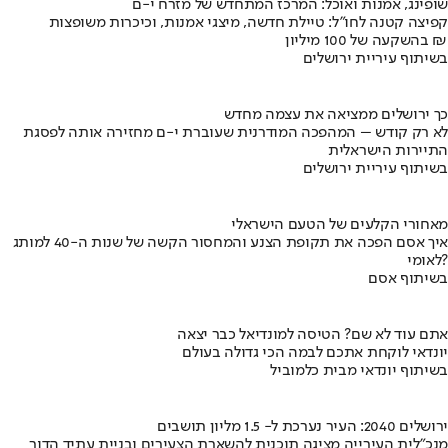
שופינג, אמנות ואוכל: המרכז המתחדש של מזרח י-ם
קפיצה קטנה לחו"ל: טיילת חדשה, מיצגי אמנות, וכיכרות משופצות
בהשקעה של 100 מיליון ₪
בשיתוף עיריית ירושלים
כך ירושלים ממציאה את עצמה מחדש
לא רק קודש – המהפכה המודרנית שעוברת י-ם מחזירה אותה לפסגת
התיירות הישראלית
בשיתוף עיריית ירושלים
מאחורי הקלעים של הטעם הישראלי
איך אסם הפכה את תקופת הצנע והמחסור הקשה של שנות ה-40 למותג
לאומי?
בשיתוף אסם
אתם עוד לא שם? הטיסה למונדיאל כבר יצאה
יונדאי לוקחת אתכם לבמה הכי גדולה בעולם
בשיתוף יונדאי מבית כלמוביל
ירושלים 2040: העיר נערכת ל- 1.5 מליון תושבים
מנכ"לית העירייה מציגה תוכנית להשארת הצעירים ובניית עתיד הדור