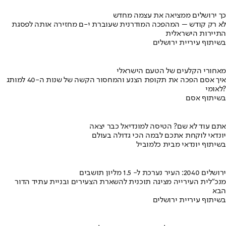
כך ירושלים ממציאה את עצמה מחדש
לא רק קודש – המהפכה המודרנית שעוברת י-ם מחזירה אותה לפסגת
התיירות הישראלית
בשיתוף עיריית ירושלים
מאחורי הקלעים של הטעם הישראלי
איך אסם הפכה את תקופת הצנע והמחסור הקשה של שנות ה-40 למותג
לאומי?
בשיתוף אסם
אתם עוד לא שם? הטיסה למונדיאל כבר יצאה
יונדאי לוקחת אתכם לבמה הכי גדולה בעולם
בשיתוף יונדאי מבית כלמוביל
ירושלים 2040: העיר נערכת ל- 1.5 מליון תושבים
מנכ"לית העירייה מציגה תוכנית להשארת הצעירים ובניית עתיד הדור
הבא
בשיתוף עיריית ירושלים