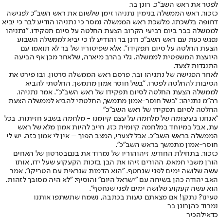
לפטר את ראש השב"כ, רונן בר.
כזכור, ראש הממשלה בנימין נתניהו זימן שלשום את ראש השב"כ לפגישה
דחופה בלשכתו. מלשכת ראש הממשלה נמסר כי נתניהו הודיע לבר כי יביא
לממשלה כבר ביום רביעי הקרוב הצעת החלטה על סיום תפקידו. "נתניהו
נפגש כעת עם ראש השב״כ רונן בר והודיע לו כי יביא לממשלה השבוע
הצעת החלטה על סיום תפקידו". אלא שפיטוריו של בר לא תואמו עם
היועצת המשפטית לממשלה, גלי בהרב מיארה, שלאחר מכן אף הביעה
התנגדות לצעד.
לאחר הפגישה של נתניהו ובר, פרסם ראש הממשלה סרטון, ובו פירט את
הסיבות להחלטה לפטרו. "בשל חוסר אמון מתמשך, החלטתי להביא
לממשלה הצעת החלטה לסיום תפקידו של ראש השב"כ". אמר נתניהו.
רה"מ נתניהו: "בשל חוסר-אמון מתמשך, החלטתי להביא לממשלה הצעת
החלטה לסיום תפקידו של ראש השב"כ"
"אנחנו בעיצומה של מלחמה על עצם קיומנו - מלחמה בשבע חזיתות. בכל
עת, אבל במיוחד במלחמה קיומית כזו, חייב להיות אמון מלא של ראש
הממשלה בראש השב"כ. אבל לצערי, המצב הפוך – אין לי אמון כזה. יש לי
חוסר-אמון מתמשך בראש השב"כ".
כזכור, בתחילת החודש, זיהו
הוריו של נמרוד את בנם
בסרטון של האחים
הורן משבי חמאס
. ההורים זיהו את הבן בזכות הקעקוע שעל ידו, אותו
עשה שלושה ימים לפני שנחטף. "הוא הדמות שנראית עם הטריקו", אמר
האב יהודה כהן בשיחה עם "ישראל היום" והוסיף: "לא היה מסובך לזהות.
הוא עשה קעקוע שלושה ימים לפני שנחטף".
טעינו? נתקן! אם מצאתם טעות בכתבה, נשמח שתשתפו אותנו
נמרוד כהן
רונן בר
כדאי
להכיר