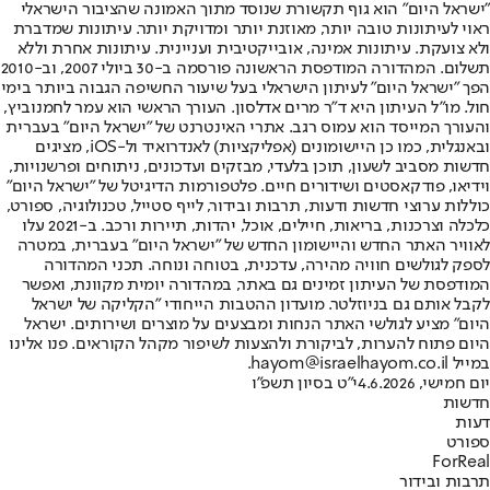
"ישראל היום" הוא גוף תקשורת שנוסד מתוך האמונה שהציבור הישראלי
ראוי לעיתונות טובה יותר, מאוזנת יותר ומדויקת יותר. עיתונות שמדברת
ולא צועקת. עיתונות אמינה, אובייקטיבית ועניינית. עיתונות אחרת וללא
תשלום. המהדורה המודפסת הראשונה פורסמה ב-30 ביולי 2007, וב-2010
הפך "ישראל היום" לעיתון הישראלי בעל שיעור החשיפה הגבוה ביותר בימי
חול. מו"ל העיתון היא ד"ר מרים אדלסון. העורך הראשי הוא עמר לחמנוביץ,
והעורך המייסד הוא עמוס רגב. אתרי האינטרנט של "ישראל היום" בעברית
ובאנגלית, כמו כן היישומונים (אפליקציות) לאנדרואיד ול-iOS, מציגים
חדשות מסביב לשעון, תוכן בלעדי, מבזקים ועדכונים, ניתוחים ופרשנויות,
וידיאו, פודקאסטים ושידורים חיים. פלטפורמות הדיגיטל של "ישראל היום"
כוללות ערוצי חדשות ודעות, תרבות ובידור, לייף סטייל, טכנולוגיה, ספורט,
כלכלה וצרכנות, בריאות, חיילים, אוכל, יהדות, תיירות ורכב. ב-2021 עלו
לאוויר האתר החדש והיישומון החדש של "ישראל היום" בעברית, במטרה
לספק לגולשים חוויה מהירה, עדכנית, בטוחה ונוחה. תכני המהדורה
המודפסת של העיתון זמינים גם באתר, במהדורה יומית מקוונת, ואפשר
לקבל אותם גם בניוזלטר. מועדון ההטבות הייחודי "הקליקה של ישראל
היום" מציע לגולשי האתר הנחות ומבצעים על מוצרים ושירותים. ישראל
היום פתוח להערות, לביקורת ולהצעות לשיפור מקהל הקוראים. פנו אלינו
במייל hayom@israelhayom.co.il.
יום חמישי, 4.6.2026
י"ט בסיון תשפ"ו
חדשות
דעות
ספורט
ForReal
תרבות ובידור