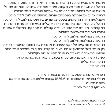
מתמיד, אנו מציינים את חג הפורים מתוך חיזוק הרוח והחוסן הלאומי.
התהלוכה נושאת מסר של תקווה, איחוד ועמידה איתנה, ומזמינה את כל
תושבי ישראל לחוות יחדיו רגעים של שמחה ואחדות בעיר הבירה."
קרינה ארייב ומשפחתה בפסטיבל פורים בירושלים,צילום: לידור סולטן
מיצג למען חזרת החטופים בפסטיבל פורים בירושלים,צילום: לידור סולטן
התהלוכה, התקיימה ביוזמת עיריית ירושלים ובשיתוף מוסדות התרבות
המקומיים, מציינת את החג באווירה קהילתית מחבקת, המשלבת אמנות,
יצירה ומסורת ירושלמית ייחודית.
החגיגות בנחלאות,צילום: לידור סולטן
החגיגות בנחלאות,צילום: לידור סולטן
חג הפורים מתקיים על רקע היערכות מוגברת של כוחות הביטחון בבירה,
בין היתר בשל הרמדאן שנחגג בעיר במקביל. בתוך כך, מוקדם יותר היום
פרסמו המשטרה והשב״כ כי סוכל ניסיון פיגוע בקלנדיה
טעינו? נתקן! אם מצאתם טעות בכתבה, נשמח שתשתפו אותנו
חג פורים
ירושלים
כדאי
להכיר
הפרויקט החדש שמסקרן רוכשים בפתח תקווה
קבוצת אלמוג מציגה את פרויקט MALA: מגדלי הפרימיום האחרונים
בפתח תקווה
בשיתוף קבוצת אלמוג
כל ההטבות שמגיעות לכם
מה ההבדל בין מועדון תעופה וכרטיס אשראי?