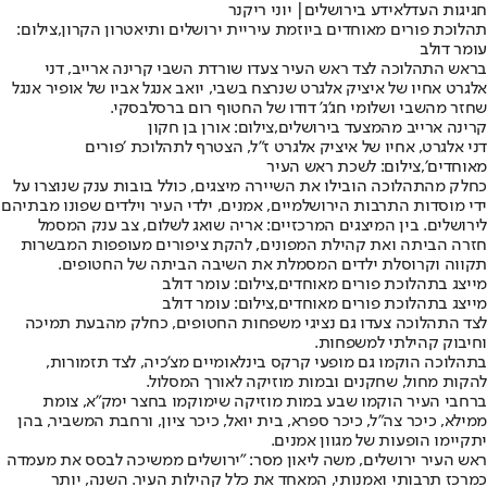
חגיגות העדלאידע בירושלים| יוני ריקנר
תהלוכת פורים מאוחדים ביוזמת עיריית ירושלים ותיאטרון הקרון,צילום:
עומר דולב
בראש התהלוכה לצד ראש העיר צעדו שורדת השבי קרינה ארייב, דני
אלגרט אחיו של איציק אלגרט שנרצח בשבי, יואב אנגל אביו של אופיר אנגל
שחזר מהשבי ושלומי חג'ג' דודו של החטוף רום ברסלבסקי.
קרינה ארייב מהמצעד בירושלים,צילום: אורן בן חקון
דני אלגרט, אחיו של איציק אלגרט ז״ל, הצטרף לתהלוכת ׳פורים
מאוחדים׳,צילום: לשכת ראש העיר
כחלק מהתהלוכה הובילו את השיירה מיצגים, כולל בובות ענק שנוצרו על
ידי מוסדות התרבות הירושלמיים, אמנים, ילדי העיר וילדים שפונו מבתיהם
לירושלים. בין המיצגים המרכזיים: אריה שואג לשלום, צב ענק המסמל
חזרה הביתה ואת קהילת המפונים, להקת ציפורים מעופפות המבשרות
תקווה וקרוסלת ילדים המסמלת את השיבה הביתה של החטופים.
מייצג בתהלוכת פורים מאוחדים,צילום: עומר דולב
מייצג בתהלוכת פורים מאוחדים,צילום: עומר דולב
לצד התהלוכה צעדו גם נציגי משפחות החטופים, כחלק מהבעת תמיכה
וחיבוק קהילתי למשפחות.
בתהלוכה הוקמו גם מופעי קרקס בינלאומיים מצ'כיה, לצד תזמורות,
להקות מחול, שחקנים ובמות מוזיקה לאורך המסלול.
ברחבי העיר הוקמו שבע במות מוזיקה שימוקמו בחצר ימק"א, צומת
ממילא, כיכר צה"ל, כיכר ספרא, בית יואל, כיכר ציון, ורחבת המשביר, בהן
יתקיימו הופעות של מגוון אמנים.
ראש העיר ירושלים, משה ליאון מסר: "ירושלים ממשיכה לבסס את מעמדה
כמרכז תרבותי ואמנותי, המאחד את כלל קהילות העיר. השנה, יותר