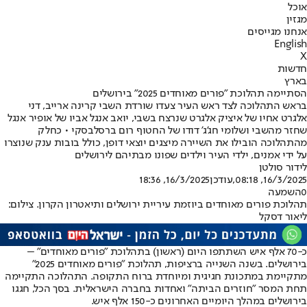
אוכל
מגזין
אנחנו מגייסים
English
X
חדשות
בארץ
הסתיימה תהלוכת "פורים מאוחדים 2025" בירושלים
בראש התהלוכה לצד ראש העיר צעדו שורדת השבי קרינה ארייב, דני
אלגרט אחיו של איציק אלגרט שנרצח בשבי, יואב אנגל אביו של אופיר אנגל
שחזר מהשבי ושלומי חג'ג' דודו של החטוף רום ברסלבסקי • כחלק
מהתהלוכה הובילו את השיירה מיצגים יוצאי דופן, כולל בובות ענק שנוצרו
על ידי אמנים, ילדי העיר וילדים שפונו מבתיהם לירושלים
לידור סולטן
16/3/2025, 08:18
,עודכן
16/3/2025, 18:36
0
השמעה
תהלוכת פורים מאוחדים ביוזמת עיריית ירושלים ותיאטרון הקרון. צילום:
ליאור דסקל
כ-70 אלף איש השתתפו היום (ראשון) בתהלוכת "פורים מאוחדים" –
בירושלים. בשנה השנייה ברציפות, תהלוכת "פורים מאוחדים 2025"
מתקיימת במתכונת חגיגית ומיוחדת ברוח התקופה. התהלוכה התקיימה
תחת המסר "חוזרים הביתה" ואחדות בחברה הישראלית. בסך הכל, חגגו
בירושלים במהלך היומיים האחרונים כ-150 אלף איש.