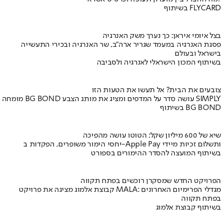
בשיתוף FLYCARD
בצל איומי איראן: כך נערך משק האנרגיה
פסגת האנרגיה במעמד שגריר ארה"ב, שר האנרגיה ובכירי התעשייה
בישראל ובעולם
בשיתוף המכון הישראלי לאנרגיה ולסביבה
צובעים את הבית? אל תעשו את הטעות הזו
מומחה BG BOND עושה סדר על המדפים ומציג את מותג הצבע SIMPLY
בשיתוף BG BOND
שיא של 600 מיליון שקל: הטוטו עושה מהפיכה
יחסי הימור משופרים, הפקדות ב-Apple Pay ותשלום זכיות מיידי
בשיתוף המועצה להסדר ההימורים בספורט
הפרויקט החדש שמסקרן רוכשים בפתח תקווה
קבוצת אלמוג מציגה את פרויקט MALA: מגדלי הפרימיום האחרונים
בפתח תקווה
בשיתוף קבוצת אלמוג