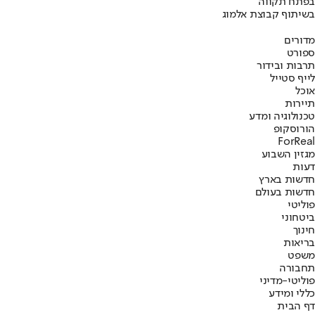
בפתח תקווה
בשיתוף קבוצת אלמוג
מדורים
ספורט
תרבות ובידור
לייף סטייל
אוכל
תיירות
טכנולוגיה ומדע
הורוסקופ
ForReal
מגזין השבוע
דעות
חדשות בארץ
חדשות בעולם
פוליטי
ביטחוני
חינוך
בריאות
משפט
תחבורה
פוליטי-מדיני
כללי ומידע
דף הבית