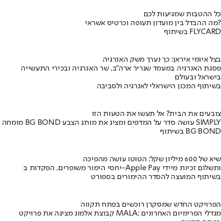
כל ההטבות שמגיעות לכם
מה ההבדל בין מועדון תעופה וכרטיס אשראי?
בשיתוף FLYCARD
בצל איומי איראן: כך נערך משק האנרגיה
פסגת האנרגיה במעמד שגריר ארה"ב, שר האנרגיה ובכירי התעשייה
בישראל ובעולם
בשיתוף המכון הישראלי לאנרגיה ולסביבה
צובעים את הבית? אל תעשו את הטעות הזו
מומחה BG BOND עושה סדר על המדפים ומציג את מותג הצבע SIMPLY
בשיתוף BG BOND
שיא של 600 מיליון שקל: הטוטו עושה מהפיכה
יחסי הימור משופרים, הפקדות ב-Apple Pay ותשלום זכיות מיידי
בשיתוף המועצה להסדר ההימורים בספורט
הפרויקט החדש שמסקרן רוכשים בפתח תקווה
קבוצת אלמוג מציגה את פרויקט MALA: מגדלי הפרימיום האחרונים