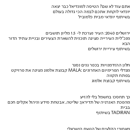
אתם עוד לא שם? הטיסה למונדיאל כבר יצאה
יונדאי לוקחת אתכם לבמה הכי גדולה בעולם
בשיתוף יונדאי מבית כלמוביל
ירושלים 2040: העיר נערכת ל- 1.5 מליון תושבים
מנכ"לית העירייה מציגה תוכנית להשארת הצעירים ובניית עתיד הדור
הבא
בשיתוף עיריית ירושלים
חלון ההזדמנויות בכפר גנים נסגר
קבוצת אלמוג מציגה את פרויקט MALA: מגדלי הפרימיום האחרונים
בפתח תקווה
בשיתוף קבוצת אלמוג
כך תחסכו בחשמל בלי להזיע
מהפכת האנרגיה של תדיראן: שליטה, אבטחת מידע וניהול אקלים חכם
בבית
בשיתוף TADIRAN
מאחורי הקלעים של הטעם הישראלי