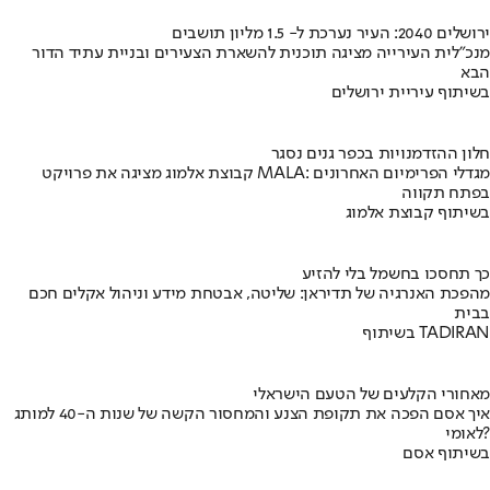
ירושלים 2040: העיר נערכת ל- 1.5 מליון תושבים
מנכ"לית העירייה מציגה תוכנית להשארת הצעירים ובניית עתיד הדור
הבא
בשיתוף עיריית ירושלים
חלון ההזדמנויות בכפר גנים נסגר
קבוצת אלמוג מציגה את פרויקט MALA: מגדלי הפרימיום האחרונים
בפתח תקווה
בשיתוף קבוצת אלמוג
כך תחסכו בחשמל בלי להזיע
מהפכת האנרגיה של תדיראן: שליטה, אבטחת מידע וניהול אקלים חכם
בבית
בשיתוף TADIRAN
מאחורי הקלעים של הטעם הישראלי
איך אסם הפכה את תקופת הצנע והמחסור הקשה של שנות ה-40 למותג
לאומי?
בשיתוף אסם