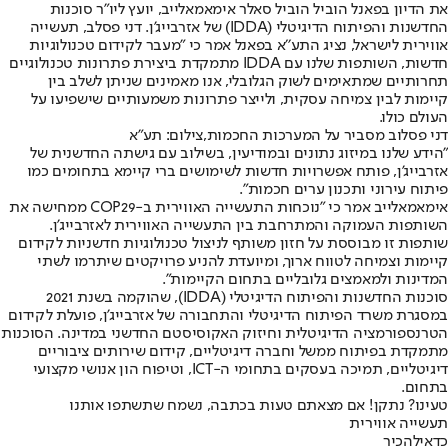
את הדיון בפאנל הוביל הוביל סאלר אימאמאלייב, יועץ ליו"ר סוכנות
החדשנות והפיתוח הדיגיטלי (IDDA) של אזרבייג'ן. דני פסלב, תעשייה
אווירית לישראל, נציג התע׳׳א בפאנל אמר כי "מעבר לקידום טכנולוגיות
חדשות, השותפות שלנו עם IDDA מתמקדת ביצירת פתרונות טכנולוגיים
תחרותיים שמתאימים לשוק הגלובלי, אנו מאמינים שניתן לשלב בין
קיימות לבין צמיחה עסקית, ולייצר פתרונות משמעותיים שישפיעו על
העולם כולו.
דני פסלוב מסביר על המערכות החכמות,צילום: תע"א
"הידע שלנו במיזוג נתונים ובמודיעין, בשילוב עם גישתה החדשנית של
אזרבייג'ן, פותח אפשרויות חדשות לשימושים ברי קיימא בתחומים כמו
פיתוח עירוני ותכנון ערים חכמות".
אימאמאלייב אמר כי "נוכחות התעשייה האווירית ב-COP29 ממחישה את
השותפות העמוקה והמתרחבת בין התעשייה האווירית לאזרבייג'ן.
שותפות זו מבוססת על חזון משותף לניצול טכנולוגיות חדשניות לקידום
קיימות וצמיחה לטווח ארוך, ומיועדת להניע פרויקטים שיתרמו לשתי
המדינות ולמאמצים גלובליים בתחום הקיימות".
סוכנות החדשנות והפיתוח הדיגיטלי (IDDA), שהוקמה בשנת 2021
במסגרת משרד הפיתוח הדיגיטלי והתחבורה של אזרבייג'ן, פועלת לקידום
הטרנספורמציה הדיגיטלית וחיזוק האקוסיסטם החדשני במדינה. הסוכנות
מתמקדת בפיתוח ממשל וחברה דיגיטליים, קידום שירותים ציבוריים
דיגיטליים, תמיכה בעסקים בתחומי ה-ICT, וטיפוח הון אנושי מקצועי
בתחום.
טעינו? נתקן! אם מצאתם טעות בכתבה, נשמח שתשתפו אותנו
תעשייה אווירית
כדאי
להכיר