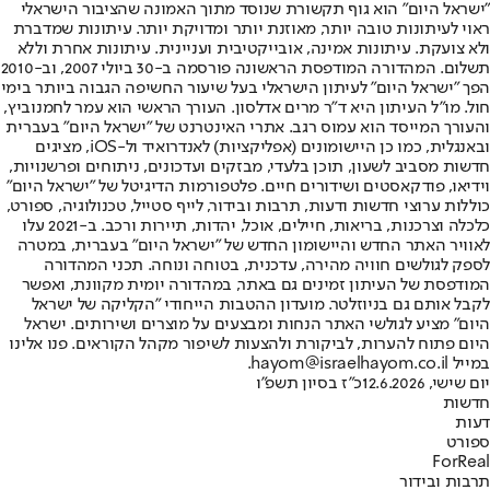
"ישראל היום" הוא גוף תקשורת שנוסד מתוך האמונה שהציבור הישראלי
ראוי לעיתונות טובה יותר, מאוזנת יותר ומדויקת יותר. עיתונות שמדברת
ולא צועקת. עיתונות אמינה, אובייקטיבית ועניינית. עיתונות אחרת וללא
תשלום. המהדורה המודפסת הראשונה פורסמה ב-30 ביולי 2007, וב-2010
הפך "ישראל היום" לעיתון הישראלי בעל שיעור החשיפה הגבוה ביותר בימי
חול. מו"ל העיתון היא ד"ר מרים אדלסון. העורך הראשי הוא עמר לחמנוביץ,
והעורך המייסד הוא עמוס רגב. אתרי האינטרנט של "ישראל היום" בעברית
ובאנגלית, כמו כן היישומונים (אפליקציות) לאנדרואיד ול-iOS, מציגים
חדשות מסביב לשעון, תוכן בלעדי, מבזקים ועדכונים, ניתוחים ופרשנויות,
וידיאו, פודקאסטים ושידורים חיים. פלטפורמות הדיגיטל של "ישראל היום"
כוללות ערוצי חדשות ודעות, תרבות ובידור, לייף סטייל, טכנולוגיה, ספורט,
כלכלה וצרכנות, בריאות, חיילים, אוכל, יהדות, תיירות ורכב. ב-2021 עלו
לאוויר האתר החדש והיישומון החדש של "ישראל היום" בעברית, במטרה
לספק לגולשים חוויה מהירה, עדכנית, בטוחה ונוחה. תכני המהדורה
המודפסת של העיתון זמינים גם באתר, במהדורה יומית מקוונת, ואפשר
לקבל אותם גם בניוזלטר. מועדון ההטבות הייחודי "הקליקה של ישראל
היום" מציע לגולשי האתר הנחות ומבצעים על מוצרים ושירותים. ישראל
היום פתוח להערות, לביקורת ולהצעות לשיפור מקהל הקוראים. פנו אלינו
במייל hayom@israelhayom.co.il.
יום שישי, 12.6.2026
כ"ז בסיון תשפ"ו
חדשות
דעות
ספורט
ForReal
תרבות ובידור