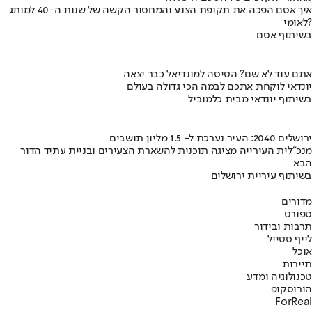
איך אסם הפכה את תקופת הצנע והמחסור הקשה של שנות ה-40 למותג
לאומי?
בשיתוף אסם
אתם עוד לא שם? הטיסה למונדיאל כבר יצאה
יונדאי לוקחת אתכם לבמה הכי גדולה בעולם
בשיתוף יונדאי מבית כלמוביל
ירושלים 2040: העיר נערכת ל- 1.5 מליון תושבים
מנכ"לית העירייה מציגה תוכנית להשארת הצעירים ובניית עתיד הדור
הבא
בשיתוף עיריית ירושלים
מדורים
ספורט
תרבות ובידור
לייף סטייל
אוכל
תיירות
טכנולוגיה ומדע
הורוסקופ
ForReal