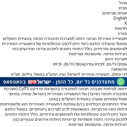
אוכל
מגזין
אנחנו מגייסים
English
X
חדשות
בארץ
תעשיייה אווירית הציגה יוזמה למערכת תחבורה חכמה בוועידת האקלים
בפאנל בוועידה הודגם כיצד ניתן להסב טכנולוגיות של התעשייה האווירית
לשימושים אזרחיים, כולל ניתוחי נתונים לתכנון עירוני ואירועים כמו
רעידות אדמה, שיטפונות ושריפות
מערכת היום
20/11/2024, 09:29
,עודכן
20/11/2024, 09:31
0
השמעה
דני פסלב, תעשייה אווירית לישראל, נציג התע׳׳א בפאנל. צילום: תע"א
יוזמה לפיתוח מעבדה חכמה לתחבורה בהשראת פרויקט CyITS (מערכת
תחבורה חכמה וסייבר) של התעשייה האווירית בישראל, עמדה במוקד
פאנל מומחים שנערך בוועידת האקלים בבאקו.
אחד התחומים הבולטים בהם עוסקת התעשייה האווירית הוא פלטפורמות
ניתוח גיאו-מרחביות, המשמשות לרוב לצרכים ביטחוניים. בפאנל הודגם
כיצד ניתן להסב טכנולוגיות אלו לשימושים אזרחיים, כולל ניתוחי נתונים
לתכנון עירוני, ניטור תשתיות קריטיות וניתוח אירועים טבעיים כגון
רעידות אדמה, שיטפונות ושריפות.