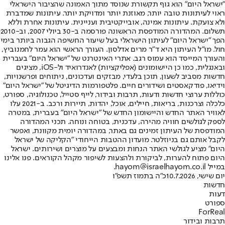
"ישראל היום" הוא גוף תקשורת שנוסד מתוך האמונה שהציבור הישראלי
ראוי לעיתונות טובה יותר, מאוזנת יותר ומדויקת יותר. עיתונות שמדברת
ולא צועקת. עיתונות אמינה, אובייקטיבית ועניינית. עיתונות אחרת וללא
תשלום. המהדורה המודפסת הראשונה פורסמה ב-30 ביולי 2007, וב-2010
הפך "ישראל היום" לעיתון הישראלי בעל שיעור החשיפה הגבוה ביותר בימי
חול. מו"ל העיתון היא ד"ר מרים אדלסון. העורך הראשי הוא עמר לחמנוביץ,
והעורך המייסד הוא עמוס רגב. אתרי האינטרנט של "ישראל היום" בעברית
ובאנגלית, כמו כן היישומונים (אפליקציות) לאנדרואיד ול-iOS, מציגים
חדשות מסביב לשעון, תוכן בלעדי, מבזקים ועדכונים, ניתוחים ופרשנויות,
וידיאו, פודקאסטים ושידורים חיים. פלטפורמות הדיגיטל של "ישראל היום"
כוללות ערוצי חדשות ודעות, תרבות ובידור, לייף סטייל, טכנולוגיה, ספורט,
כלכלה וצרכנות, בריאות, חיילים, אוכל, יהדות, תיירות ורכב. ב-2021 עלו
לאוויר האתר החדש והיישומון החדש של "ישראל היום" בעברית, במטרה
לספק לגולשים חוויה מהירה, עדכנית, בטוחה ונוחה. תכני המהדורה
המודפסת של העיתון זמינים גם באתר, במהדורה יומית מקוונת, ואפשר
לקבל אותם גם בניוזלטר. מועדון ההטבות הייחודי "הקליקה של ישראל
היום" מציע לגולשי האתר הנחות ומבצעים על מוצרים ושירותים. ישראל
היום פתוח להערות, לביקורת ולהצעות לשיפור מקהל הקוראים. פנו אלינו
במייל hayom@israelhayom.co.il.
יום שישי, 10.7.2026
כ"ה בתמוז תשפ"ו
חדשות
דעות
ספורט
ForReal
תרבות ובידור