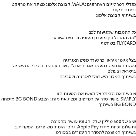
קבוצת אלמוג מציגה את פרויקט MALA: מגדלי הפרימיום האחרונים
בפתח תקווה
בשיתוף קבוצת אלמוג
כל ההטבות שמגיעות לכם
מה ההבדל בין מועדון תעופה וכרטיס אשראי?
בשיתוף FLYCARD
בצל איומי איראן: כך נערך משק האנרגיה
פסגת האנרגיה במעמד שגריר ארה"ב, שר האנרגיה ובכירי התעשייה
בישראל ובעולם
בשיתוף המכון הישראלי לאנרגיה ולסביבה
צובעים את הבית? אל תעשו את הטעות הזו
מומחה BG BOND עושה סדר על המדפים ומציג את מותג הצבע SIMPLY
בשיתוף BG BOND
שיא של 600 מיליון שקל: הטוטו עושה מהפיכה
יחסי הימור משופרים, הפקדות ב-Apple Pay ותשלום זכיות מיידי
בשיתוף המועצה להסדר ההימורים בספורט