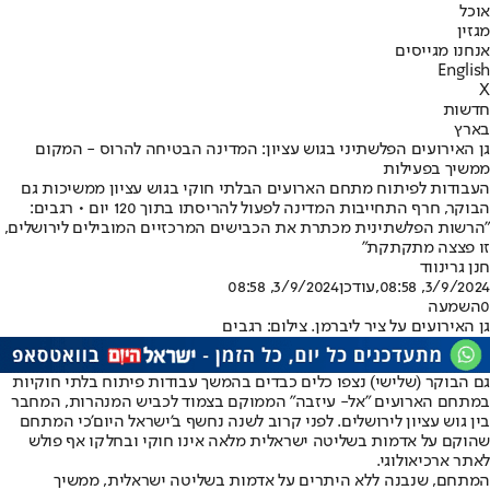
אוכל
מגזין
אנחנו מגייסים
English
X
חדשות
בארץ
גן האירועים הפלשתיני בגוש עציון: המדינה הבטיחה להרוס - המקום
ממשיך בפעילות
העבודות לפיתוח מתחם הארועים הבלתי חוקי בגוש עציון ממשיכות גם
הבוקר, חרף התחייבות המדינה לפעול להריסתו בתוך 120 יום • רגבים:
"הרשות הפלשתינית מכתרת את הכבישים המרכזיים המובילים לירושלים,
זו פצצה מתקתקת"
חנן גרינווד
3/9/2024, 08:58
,עודכן
3/9/2024, 08:58
0
השמעה
גן האירועים על ציר ליברמן. צילום: רגבים
גם הבוקר (שלישי) נצפו כלים כבדים בהמשך עבודות פיתוח בלתי חוקיות
במתחם הארועים "אל- עיזבה" הממוקם בצמוד לכביש המנהרות, המחבר
בין גוש עציון לירושלים. לפני קרוב לשנה נ
חשף ב'ישראל היום'
כי המתחם
שהוקם על אדמות בשליטה ישראלית מלאה אינו חוקי ובחלקו אף פולש
לאתר ארכיאולוגי.
המתחם, שנבנה ללא היתרים על אדמות בשליטה ישראלית, ממשיך