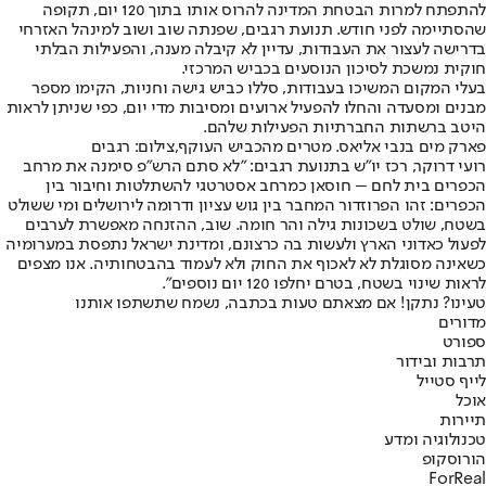
להתפתח למרות הבטחת המדינה להרוס אותו בתוך 120 יום, תקופה
שהסתיימה לפני חודש. תנועת רגבים, שפנתה שוב ושוב למינהל האזרחי
בדרישה לעצור את העבודות, עדיין לא קיבלה מענה, והפעילות הבלתי
חוקית נמשכת לסיכון הנוסעים בכביש המרכזי.
בעלי המקום המשיכו בעבודות, סללו כביש גישה וחניות, הקימו מספר
מבנים ומסעדה והחלו להפעיל ארועים ומסיבות מדי יום, כפי שניתן לראות
היטב ברשתות החברתיות הפעילות שלהם.
פארק מים בנבי אליאס. מטרים מהכביש העוקף,צילום: רגבים
רועי דרוקר, רכז יו"ש בתנועת רגבים: "לא סתם הרש"פ סימנה את מרחב
הכפרים בית לחם – חוסאן כמרחב אסטרטגי להשתלטות וחיבור בין
הכפרים: זהו הפרוזדור המחבר בין גוש עציון ודרומה לירושלים ומי ששולט
בשטח, שולט בשכונות גילה והר חומה. שוב, ההזנחה מאפשרת לערבים
לפעול כאדוני הארץ ולעשות בה כרצונם, ומדינת ישראל נתפסת במערומיה
כשאינה מסוגלת לא לאכוף את החוק ולא לעמוד בהבטחותיה. אנו מצפים
לראות שינוי בשטח, בטרם יחלפו 120 יום נוספים".
טעינו? נתקן! אם מצאתם טעות בכתבה, נשמח שתשתפו אותנו
מדורים
ספורט
תרבות ובידור
לייף סטייל
אוכל
תיירות
טכנולוגיה ומדע
הורוסקופ
ForReal