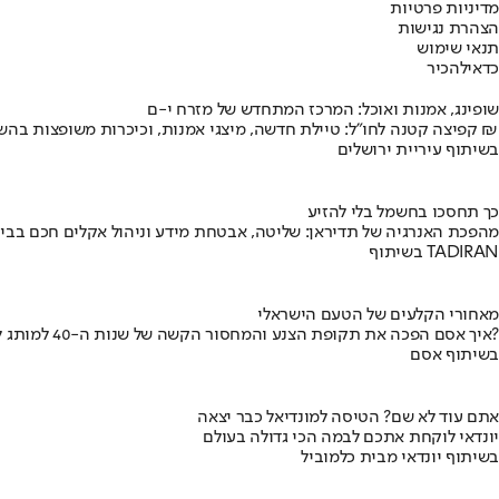
מדיניות פרטיות
הצהרת נגישות
תנאי שימוש
כדאי
להכיר
שופינג, אמנות ואוכל: המרכז המתחדש של מזרח י-ם
קפיצה קטנה לחו"ל: טיילת חדשה, מיצגי אמנות, וכיכרות משופצות בהשקעה של 100 מיליון ₪
בשיתוף עיריית ירושלים
כך תחסכו בחשמל בלי להזיע
מהפכת האנרגיה של תדיראן: שליטה, אבטחת מידע וניהול אקלים חכם בבי
בשיתוף TADIRAN
מאחורי הקלעים של הטעם הישראלי
איך אסם הפכה את תקופת הצנע והמחסור הקשה של שנות ה-40 למותג לאומי?
בשיתוף אסם
אתם עוד לא שם? הטיסה למונדיאל כבר יצאה
יונדאי לוקחת אתכם לבמה הכי גדולה בעולם
בשיתוף יונדאי מבית כלמוביל