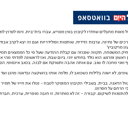
מול מאות מחבלים שחדרו לקיבוץ באין מפריע, עברו בית־בית, ניסו לפרוץ ל
רכים של נתינה, ערבות הדדית, שותפות וסולידריות ועם זה יצא לקרב אבוד
ון מרקוביץ'
ראשון ומרגש. הוא נולד בחודש יוני, ביום שבת, ואז לראשונה למדתי מהי 
נים, לא ישנה בלילות כשכואב לו, מלווה אותו בהשקעה ובדאגה מהגן ועד 
ום הבטוח ונטול הדאגה, בבית, בשבילי הקיבוץ המופקר לטבח - נטלו את חייו של
 הרחם על חסרונו.
תפנות לשיקום. קבורה - זה לא מותרות, זו חובה מוסרית, ערכית, חברתי