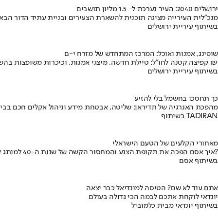
ירושלים 2040: העיר נערכת ל- 1.5 מליון תושבים
מנכ"לית העירייה מציגה תוכנית להשארת הצעירים ובניית עתיד הדור הבא
בשיתוף עיריית ירושלים
שופינג, אמנות ואוכל: המרכז המתחדש של מזרח י-ם
קפיצה קטנה לחו"ל: טיילת חדשה, מיצגי אמנות, וכיכרות משופצות בהשקעה של 100 מיליון ₪
בשיתוף עיריית ירושלים
כך תחסכו בחשמל בלי להזיע
מהפכת האנרגיה של תדיראן: שליטה, אבטחת מידע וניהול אקלים חכם בבי
בשיתוף TADIRAN
מאחורי הקלעים של הטעם הישראלי
איך אסם הפכה את תקופת הצנע והמחסור הקשה של שנות ה-40 למותג לאומי?
בשיתוף אסם
אתם עוד לא שם? הטיסה למונדיאל כבר יצאה
יונדאי לוקחת אתכם לבמה הכי גדולה בעולם
בשיתוף יונדאי מבית כלמוביל