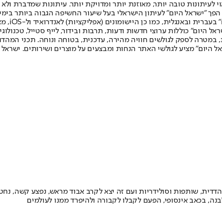
לעיתונות טובה יותר, מאוזנת יותר ומדויקת יותר. עיתונות שמדברת ולא צ
שלום. המהדורה המודפסת הראשונה פורסמה ב-30 ביולי 2007, וב-2010 הפך "ישראל היום" לעיתון הישראלי בעל שי
לחמנוביץ,
ל היום" כוללות ערוצי חדשות ודעות, תרבות ובידור, לייף סטייל, טכנולוגיה
ברית, במטרה לספק לגולשים חוויה מהירה, עדכנית, בטוחה ונוחה. תכני המה
ל היום" מציע לגולשי האתר הנחות ומבצעים על מוצרים ושירותים. ישראל 
נה, בכאב אינסופי, הפעם לקבלו לקבורה ולהיפרד ממנו לעולמים