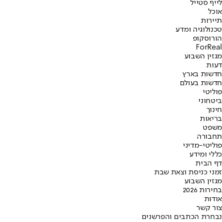
לייף סטייל
אוכל
תיירות
טכנולוגיה ומדע
הורוסקופ
ForReal
מגזין השבוע
דעות
חדשות בארץ
חדשות בעולם
פוליטי
ביטחוני
חינוך
בריאות
משפט
תחבורה
פוליטי-מדיני
כללי ומידע
דף הבית
זמני כניסת וצאת שבת
מגזין השבוע
בחירות 2026
אודות
צור קשר
נבחרת הכתבים והפרשנים