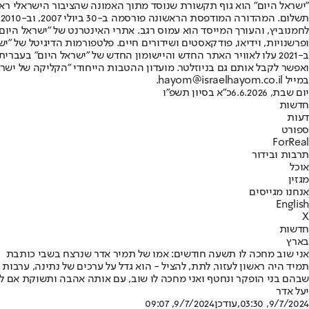
"ישראל היום" הוא גוף תקשורת שנוסד מתוך האמונה שהציבור הישראלי ראוי 
ת
ופרשנויות, וידיאו, פודקאסטים ושידורים חיים. פלטפורמות הדיגיטל של "ישרא
ב-2021 עלו לאוויר האתר החדש והיישומון החדש של "ישראל היום" בע
ואפשר לקבל אותם גם בניוזלטר. מועדון ההטבות הייחודי "הקליקה של ישרא
במייל hayom@israelhayom.co.il.
יום שבת, 6.6.2026
כ"א בסיון תשפ"ו
חדשות
דעות
ספורט
ForReal
תרבות ובידור
אוכל
מגזין
אנחנו מגייסים
English
X
חדשות
בארץ
אני שוב מחכה לו תשעה חודשים: אמו של תמיר אדר שנרצח בשבי כותבת
שבהם בני הופקר ונחטף ואני מחכה לו שוב, עם אותה אהבה ותשוקת אם לב
יעל אדר
9/7/2024, 03:30
,עודכן
9/7/2024, 09:07