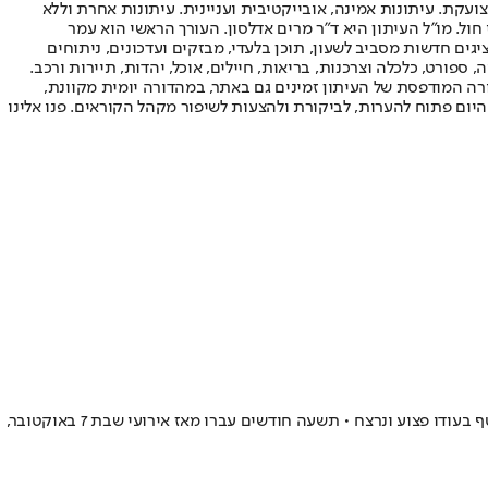
ועקת. עיתונות אמינה, אובייקטיבית ועניינית. עיתונות אחרת וללא
עור החשיפה הגבוה ביותר בימי חול. מו"ל העיתון היא ד"ר מרים אדלסון. העורך הראשי הוא עמר
 והעורך המייסד הוא עמוס רגב. אתרי האינטרנט של "ישראל היום" בעברית ובאנגלית, כמו כן היישומונים (אפליקציות) לאנדרואיד ול-iOS, מציגים חדשות מסביב לשעון, תוכן בלעדי, מבזקים ועדכונים, ניתוחים
, ספורט, כלכלה וצרכנות, בריאות, חיילים, אוכל, יהדות, תיירות ורכב.
דורה המודפסת של העיתון זמינים גם באתר, במהדורה יומית מקוונת,
היום פתוח להערות, לביקורת ולהצעות לשיפור מקהל הקוראים. פנו אלינו
תמיד היה ראשון לעזור, לתת, להציל - הוא גדל על ערכים של נתינה, ערבות הדדית, שותפות וסולידריות ועם זה יצא לקרב אבוד מראש, נפצע קשה, נחטף בעודו פצוע ונרצח • תשעה חודשים עברו מאז אירועי שבת 7 באוקטובר,