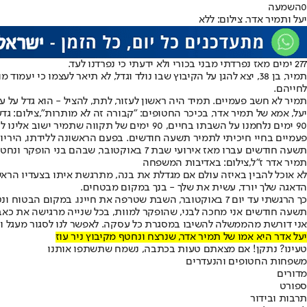
0
השמעה
יעל ותמיר אדר. צילום: ללא
277 ימים מאז נפרדתי מבני בכורי ולא ידעתי כי נפרדנו לעד.
תמיר, בן 38, יצא להגן על הקיבוץ שבו נולד וגדל
, לא תיאר לעצמו כי יעמוד 
לחייהם.
תמיר לא חשב פעמיים. תמיד היה ראשון לעזור, לתת, להציל - הוא גדל על ע
יעל, אמא של תמיר אדר, בכיכר החטופים: "קבורה זה לא מותרות",צילום: גדע
90 ימים נלחמנו על השבתו בחיים, 90 ימים של תקווה שתמיר ישוב אלינו לחיק המשפחה, תקווה שנגוזה עם קבלת ההודעה שעל פי כל הממצאים תמיר לא שרד את הפציעה.
פעמיים בחיי חיכיתי לתמיר תשעה חודשים. בפעם הראשונה ללידתו, היריון 
תשעה חודשים עברו מאז אירועי שבת 7 באוקטובר, שבהם בני הופקר ונחטף ואני מחכה לו שוב. עם אותה אהבה ותשוקת אם לבנה, בכאב אינסופי, הפעם לקבלו לקבורה ולהיפרד ממנו לעולמים - כאן באדמה שכל כך אהב.
תמיר אדר ז"ל,צילום: באדיבות המשפחה
לא אוכל להבין באיזה עולם אם מגדלת את בנה, מתרגשת איתו בצעדיו הראשו
הדאגה שלך יורד, עשית את שלך - בנך במקום מבטחים.
כך הרגשתי עד יום 7 באוקטובר, השבת שטרפה את חיינו. במק
תשעה חודשים אני מחכה לבני, שהופקר למוות, בכל שנייה מרגישה את כאבי
אני דורשת מהממשלה להשיבו במסגרת כל עסקה. לאפשר לנו לסגור מעגל ולה
יעל אדר היא אמו של תמיר אדר, שנרצח ונחטף מקיבוץ ניר עוז
טעינו? נתקן! אם מצאתם טעות בכתבה, נשמח שתשתפו אותנו
משפחות החטופים והנעדרים
מדורים
ספורט
תרבות ובידור