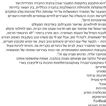
"הוא מתבצע בתקופת המעבר שבין עזיבת החברה החרדית ועד
להסתגלות ולתחילת ההשתלבות בחברה הכללית, בין השאר בדירות
המעבר של המשרד המופעלות על ידי עמותת הלל ומהוות שלב מתקדם
לקראת הכנה והבשלה של הצעירים לחיים עצמאיים ולפיתוח כישורים
ומיומנויות חיים".
מגויס למילואים. שניאור סט,צילום: באדיבות המצולם
אני שואל את שניאור אם חש חרטה שעזב את הבית, הפך לחילוני ונקלע
לטבח הגדול של השבת השחורה. הוא נחרץ ביותר: "לא הרגשתי חרטה,
חד־משמעית. לקח לי זמן, אבל יצא לי גם משהו טוב בעקבות האסון הנורא
הזה - הקשר שלי עם ההורים והאחים טוב כעת. אני מגיע מקיבוץ חצרים,
שם אני מתגורר כעת, לבית של ההורים בקריית גת, חזרתי להיות פעיל
בקבוצת הווטסאפ המשפחתית, אני נוכח באירועי שמחה של המשפחה
ומחובר אליה. מרגיש מצוין עם זה".
טעינו? נתקן! אם מצאתם טעות בכתבה, נשמח שתשתפו אותנו
7 באוקטובר
טבח 7 באוקטובר
מלחמת חרבות ברזל
קיבוץ בארי
מדורים
ספורט
תרבות ובידור
לייף סטייל
אוכל
תיירות
טכנולוגיה ומדע
הורוסקופ
ForReal
מגזין השבוע