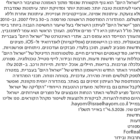
"ישראל היום" הוא גוף תקשורת שנוסד מתוך האמונה שהציבור הישראלי
ראוי לעיתונות טובה יותר, מאוזנת יותר ומדויקת יותר. עיתונות שמדברת
ולא צועקת. עיתונות אמינה, אובייקטיבית ועניינית. עיתונות אחרת וללא
תשלום. המהדורה המודפסת הראשונה פורסמה ב-30 ביולי 2007, וב-2010
הפך "ישראל היום" לעיתון הישראלי בעל שיעור החשיפה הגבוה ביותר בימי
חול. מו"ל העיתון היא ד"ר מרים אדלסון. העורך הראשי הוא עמר לחמנוביץ,
והעורך המייסד הוא עמוס רגב. אתרי האינטרנט של "ישראל היום" בעברית
ובאנגלית, כמו כן היישומונים (אפליקציות) לאנדרואיד ול-iOS, מציגים
חדשות מסביב לשעון, תוכן בלעדי, מבזקים ועדכונים, ניתוחים ופרשנויות,
וידיאו, פודקאסטים ושידורים חיים. פלטפורמות הדיגיטל של "ישראל היום"
כוללות ערוצי חדשות ודעות, תרבות ובידור, לייף סטייל, טכנולוגיה, ספורט,
כלכלה וצרכנות, בריאות, חיילים, אוכל, יהדות, תיירות ורכב. ב-2021 עלו
לאוויר האתר החדש והיישומון החדש של "ישראל היום" בעברית, במטרה
לספק לגולשים חוויה מהירה, עדכנית, בטוחה ונוחה. תכני המהדורה
המודפסת של העיתון זמינים גם באתר, במהדורה יומית מקוונת, ואפשר
לקבל אותם גם בניוזלטר. מועדון ההטבות הייחודי "הקליקה של ישראל
היום" מציע לגולשי האתר הנחות ומבצעים על מוצרים ושירותים. ישראל
היום פתוח להערות, לביקורת ולהצעות לשיפור מקהל הקוראים. פנו אלינו
במייל hayom@israelhayom.co.il.
יום שני, 4.5.2026
י"ז באייר תשפ"ו
חדשות
דעות
ספורט
ForReal
תרבות ובידור