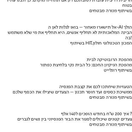
הריבית דריבית עובדת לטובתכם רק אם תתחילו מוקדם. כך תבנו עתיד
בטוח
בשיתוף מנורה מבטחים
אל תישארו מאחור – בואו לגלות לאן ה-AI הולך
הבינה המלאכותית לא תחליף אנשים, היא תחליף את מי שלא משתמש
בה!
בשיתוף HIT,המכון הטכנולוגי חולון
מהפכת הרובוטיקה לבית
מהפכת הניקיון החכם: כל הבית נקי בלחיצת כפתור
בשיתוף רונלייט
הטעויות שיחתכו לכם את קצבת הפנסיה
ממשיכת כספים ועד חוסר תכנון – הצעדים שיצילו את הכסף שלכם
בשיתוף מנורה מבטחים
איך 200 ש"ח בחודש הופכים ל140 אלף ?
צעדים קטנים שיכולים לסגור את הבור הפנסיוני בין נשים לגברים
בשיתוף מנורה מבטחים