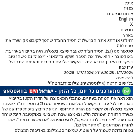
אוכל
מגזין
אנחנו מגייסים
English
X
חדשות
בארץ
"חילוני או דתי, אתה הבן שלנו": חסיד החב"ד שהפך לקיבוצניק ושרד את
טבח 7.10
שניאור סט (23), חסיד חב"ד לשעבר שיצא בשאלה, היה בקיבוץ בארי ב־7
באוקטובר • הוא שרד את הטבח ושקע בדיכאון • "יצא לי גם משהו טוב
בעקבות האסון הנורא הזה - הקשר שלי עם ההורים והאחים התחדש"
ערן נבון
1/7/2024, 20:28
,עודכן
1/7/2024, 20:28
0
השמעה
בלי שום חרטה (אילוסטרציה). צילום: דובר צה"ל
הוא ראה את המוות בעיניים. מחבלי חמאס צרו על חדרו הקטן בקיבוץ
בארי, ירו לכל עבר וביקשו לחסל אותו. שניאור סט (23), חסיד חב"ד לשעבר
שיצא בשאלה ושהקשר עם הוריו התרופף, הגיע לקיבוץ בזכות פרויקט של
משרד הרווחה ועמותת הלל, ובאמצע שבת השביעי באוקטובר, קיבל שיחה
מפתיעה: "אני חייב לדבר בשקט", לחש מופתע. "אם אשאר בחיים", אמר
להוריו המודאגים, "אחזור אליכם".
גאווה גדולה לשמור על העוטף. שניאור סט,צילום: באדיבות המצולם