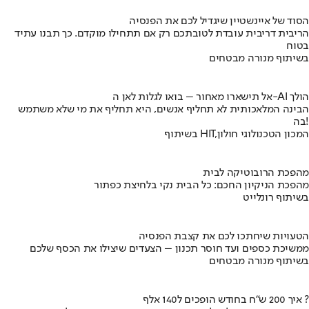
הסוד של איינשטיין שיגדיל לכם את הפנסיה
הריבית דריבית עובדת לטובתכם רק אם תתחילו מוקדם. כך תבנו עתיד
בטוח
בשיתוף מנורה מבטחים
אל תישארו מאחור – בואו לגלות לאן ה-AI הולך
הבינה המלאכותית לא תחליף אנשים, היא תחליף את מי שלא משתמש
בה!
בשיתוף HIT,המכון הטכנולוגי חולון
מהפכת הרובוטיקה לבית
מהפכת הניקיון החכם: כל הבית נקי בלחיצת כפתור
בשיתוף רונלייט
הטעויות שיחתכו לכם את קצבת הפנסיה
ממשיכת כספים ועד חוסר תכנון – הצעדים שיצילו את הכסף שלכם
בשיתוף מנורה מבטחים
איך 200 ש"ח בחודש הופכים ל140 אלף ?