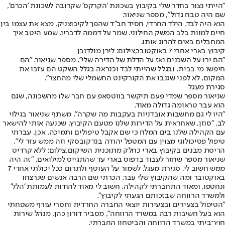
"הייתי נצור בחדר שלי בקיבוץ בשכונת 'הקרקס' שקרובה לשכונת 'הכרם',
שם היה טבח גדול", מספר שניאור.
הוא היה לבד. הילד החרדי, חסיד חב"ד שהפך לקיבוצניק, מצא את עצמו בין
חיים למוות בלב המשק החילוני. שמר על דממה לדבריו. שמע היטב איך
המחבלים באים להרוג אותו.
קיבוץ בארי אחרי 7 באוקטובר,צילום: לירן מולדובן
"הם ירו על השכנים ואז על הדלת של הדירה שלי", מספר שניאור. "הם
חיפשו מי בבית, ובגלל שהייתי לבד וכנראה בגלל השקט הם עזבו את
המקום, לא לפני שגנבו את הקורקינט החשמלי שלי מהחצר".
סגירת מעגל
שניאור מספר שמדי פעם תיקשר בווטסאפ עם חבר שלו מהשכונה, שגם
הוא עבר טראומה גדולה מאוד.
"היו לי גם מחשבות אובדניות בעקבות מה שקרה", משתף שניאור בגילוי
לב. "סוזן, שאחראית על הדירות שלנו מטעם הקיבוץ, שכנעה אותי להישאר
עם הקהילה שלנו בים המלח כי שם אקבל טיפולים ותמיכה. אכן, עברתי
טיפול פסיכולוגי מצוין עם המטפל יהודה בנדקובסקי וזה ממש עזר לי".
הריסת מבנים בקיבוץ בארי כחלק מתוכנית השיקום,צילום: ללא קרדיט
שניאור מספר שחזר לעבוד בדפוס בארי עד שהתגייס למילואים. "זה היה
ממש חשוב לי, סגירת מעגל, לשמור על העוטף ולתרום ככל יכולתי אחרי 7
באוקטובר ומה שהקיבוץ שלי עבר. הכרתי שם הרבה אנשים שנרצחו
ונחטפו, ומאוד התחברתי לקהילה. חשוב לי מאוד להודות לעמותת 'הלל'
ולמשרד הרווחה שבזכותם הגעתי לקיבוץ".
"הטיפול בצעירים ובצעירות יוצאי החברה החרדית וחסרי עורף משפחתי
הוא בעל חשיבות רבה במשרד הרווחה", מסביר דורון כהן, מנהל שירות
חוץ־ביתי במשרד הרווחה והביטחון החברתי.