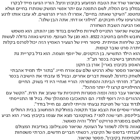
שניאור שרד את הטבח המזעזע בקיבוץ וניצל. הוריו הגיעו מייד לבקרו
במלון בים המלח, לשם התפנה עם יתר אנשי המשק שנותרו בחיים ושלא
נחטפו. "העיקר שאתה בחיים", אמרו לו הוריו הנרגשים, לא עזבו אותו לרגע
והרעיפו עליו חיבוקים. "חילוני או דתי, אתה הבן שלנו".
ואז הגיעה השבת השחורה
עכשיו שניאור התגייס לשירות מילואים בגדוד מגן יהונתן. הוא משמש
חובש ולוחם בחטיבה 8522. הוא מגן על העוטף. מרגיש גאווה גדולה לעשות
כך. שליחות אמיתית. סיפור חייו של הצעיר האמיץ הזה יכול לפרנס בקלות
יתרה סרט שובר קופות.
הוא הילד התשיעי, בן הזקונים, של יוסף ונעמה. הוא גדל בקריית גת
והתחנך בישיבה בכפר חב"ד.
האסון בקיבוץ בארי| אורן בן חקון
שניאור מספר שלא הרגיש שלם עם אורח חייו. "בתור ילד תמיד אהבתי
לשחק כדורגל, לעשות דברים אחרים, ובגיל 15 עזבתי את הישיבה בכפר
חב"ד. חזרתי הביתה והסתפרתי. הוריי ואחיי היו די בשוק. החיים
החילוניים קרצו לי יותר מהכל".
שניאור עבר כמה וכמה מסגרות חינוכיות עד שעזב את הדת. "הקשר עם
ההורים היה רופף למדי. הם התאכזבו מהמהלך שלי. בגיל 18 התגייסתי
לגדוד צבר של חטיבת גבעתי והייתי לוחם. גם חייל בודד".
אחרי שסיים את הצבא עבד תקופה במחלקת המחשוב בבית החולים
בילינסון. חצי שנה לפני 7 באוקטובר מצא את עצמו בקיבוץ בארי. הוא הגיע
לשם במסגרת פרויקט "הלל" והיה מאושר.
גאווה גדולה לשמור על העוטף. שניאור סט,צילום: באדיבות המצולם
"עבדתי בדפוס של הקיבוץ, רכשתי חברים חדשים, הכרתי משפחות
מקסימות בקיבוץ", מספר שניאור.