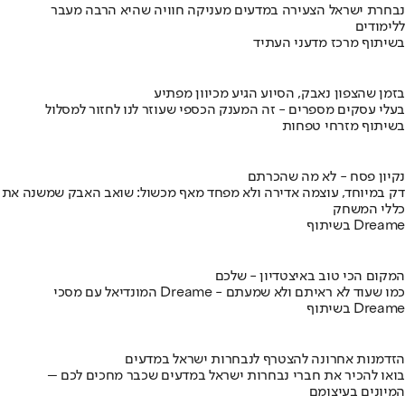
נבחרת ישראל הצעירה במדעים מעניקה חוויה שהיא הרבה מעבר
ללימודים
בשיתוף מרכז מדעני העתיד
בזמן שהצפון נאבק, הסיוע הגיע מכיוון מפתיע
בעלי עסקים מספרים - זה המענק הכספי שעוזר לנו לחזור למסלול
בשיתוף מזרחי טפחות
נקיון פסח - לא מה שהכרתם
דק במיוחד, עוצמה אדירה ולא מפחד מאף מכשול: שואב האבק שמשנה את
כללי המשחק
בשיתוף Dreame
המקום הכי טוב באיצטדיון - שלכם
המונדיאל עם מסכי Dreame - כמו שעוד לא ראיתם ולא שמעתם
בשיתוף Dreame
הזדמנות אחרונה להצטרף לנבחרות ישראל במדעים
בואו להכיר את חברי נבחרות ישראל במדעים שכבר מחכים לכם –
המיונים בעיצומם