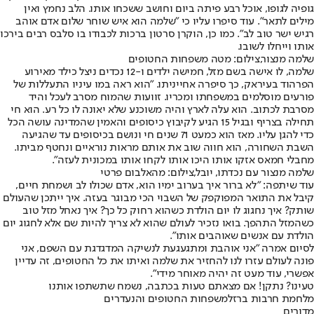
גופיה לגופו, אוכל רבע פיתה ביום וחושב ששכחו אותו. הלב נחמץ ואין
מילים לתאר". עוד סיפרו עליו כי "שלמה הוא איש שוחר שלום אדם אוהב
רגיש ישר טוב לב". כמו כן, הוקרן סרטון ברכות לכבודו בו סלבס רבים בירכו
אותו וייחלו לשובו.
שלמה מנצור,צילום: מטה משפחות החטופים
שלמה, לו אישה בשם מזל, חמישה ילדים ו-12 נכדים ניצל כילד מאירוע
הפרהוד בעיראק, כך סיפרה אחייניתו. "הוא ראה במו עיניו התעללות של
פורעים מוסלמים במשפחתו ומכריו. זוועות שהמוח מסרב לעכל והיד
מסרבת לכתוב. הוא עלה לארץ והיה משוכנע שלא יאונה לו כל רע. הוא חי
תחילה בצריף ובגיל 15 הגיע לקיבוץ כיסופים והאמין שהמדינה עושה הכל
כדי להגן עליו. מאז הוא כמעט 71 שנים חי ונושם בכיסופים עד שהגיעה
השבת השחורה, הוא חווה שוב את אותם מראות נוראיים ונחטף מביתו.
מחבלי חמאס אזקו אותו היכו אותו לקחו אותו במכונית לעזה".
שלמה מנצור עם נכדתו, יובל,צילום: מהאלבום פרטי
עוד שיתפה: "לא ברור איך בערוב ימיו הוא, אדם שכולו לב ושמחת חיים,
קיבל את התואר המפוקפק של השבוי הכי מבוגר בעזה. איך ייתכן שהעולם
שותק? איך נחגוג לו יום הולדת כשהוא רחוק כל כך? איך נאחל מזל טוב
כשהמזל התהפך. בואו נזכיר לעולם שהוא לא צריך להיות שם אלא לחגוג יום
הולדת עם אנשים שאוהבים אותו".
לסיום אמרה "אני אוהבת ומתגעגעת לנשיקה המדגדגת עם השפם, אני
פונה לעולם עזרו לנו להחזיר את שלמה ואיתו את כל החטופים, זה עדיין
אפשרי, עוד מעט זה יהיה מאוחר מידי".
טעינו? נתקן! אם מצאתם טעות בכתבה, נשמח שתשתפו אותנו
מלחמת חרבות ברזל
משפחות החטופים והנעדרים
מדורים