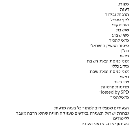
ספורט
דעות
תרבות ובידור
לייף סטייל
הורוסקופ
שישבת
סוף שבוע
כדאי להכיר
סיפור המשק הישראלי
נדל"ן
ראשי
זמני כניסת וצאת השבת
מידע כללי
זמני כניסת וצאת שבת
ראשי
צרו קשר
מדיניות פרטיות
Hosted by SPD
כדאי
להכיר
הצעירים שמצליחים לפתור כל בעיה מדעית
נבחרת ישראל הצעירה במדעים מעניקה חוויה שהיא הרבה מעבר
ללימודים
בשיתוף מרכז מדעני העתיד