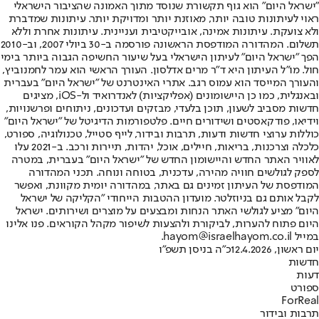
"ישראל היום" הוא גוף תקשורת שנוסד מתוך האמונה שהציבור הישראלי
ראוי לעיתונות טובה יותר, מאוזנת יותר ומדויקת יותר. עיתונות שמדברת
ולא צועקת. עיתונות אמינה, אובייקטיבית ועניינית. עיתונות אחרת וללא
תשלום. המהדורה המודפסת הראשונה פורסמה ב-30 ביולי 2007, וב-2010
הפך "ישראל היום" לעיתון הישראלי בעל שיעור החשיפה הגבוה ביותר בימי
חול. מו"ל העיתון היא ד"ר מרים אדלסון. העורך הראשי הוא עמר לחמנוביץ,
והעורך המייסד הוא עמוס רגב. אתרי האינטרנט של "ישראל היום" בעברית
ובאנגלית, כמו כן היישומונים (אפליקציות) לאנדרואיד ול-iOS, מציגים
חדשות מסביב לשעון, תוכן בלעדי, מבזקים ועדכונים, ניתוחים ופרשנויות,
וידיאו, פודקאסטים ושידורים חיים. פלטפורמות הדיגיטל של "ישראל היום"
כוללות ערוצי חדשות ודעות, תרבות ובידור, לייף סטייל, טכנולוגיה, ספורט,
כלכלה וצרכנות, בריאות, חיילים, אוכל, יהדות, תיירות ורכב. ב-2021 עלו
לאוויר האתר החדש והיישומון החדש של "ישראל היום" בעברית, במטרה
לספק לגולשים חוויה מהירה, עדכנית, בטוחה ונוחה. תכני המהדורה
המודפסת של העיתון זמינים גם באתר, במהדורה יומית מקוונת, ואפשר
לקבל אותם גם בניוזלטר. מועדון ההטבות הייחודי "הקליקה של ישראל
היום" מציע לגולשי האתר הנחות ומבצעים על מוצרים ושירותים. ישראל
היום פתוח להערות, לביקורת ולהצעות לשיפור מקהל הקוראים. פנו אלינו
במייל hayom@israelhayom.co.il.
יום ראשון, 12.4.2026
כ"ה בניסן תשפ"ו
חדשות
דעות
ספורט
ForReal
תרבות ובידור