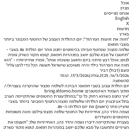
אוכל
מגזין
אנחנו מגייסים
English
X
חדשות
בארץ
"חווה את זוועות הפרהוד": יום ההולדת העצוב של החטוף המבוגר ביותר
בשבי חמאס
שלמה מנצור, שנחטף מביתו בכיסופים יחגוג מחר יום הולדת 86 בשבי •
"תחשבו על סבא שלכם יושב במנהרות חמאס, קופא מקור כשרק גופיה
לגופו, אוכל רבע פיתה ביום וחושב ששכחו אותו", אמרו אחייניותיו • "הוא
חווה את הפרהוד כילד והיה משוכנע שישראל תעשה הכל כדי להגן עליו"
נועם (דבול) דביר
16/3/2024, 21:25
,עודכן
17/3/2024, 15:41
0
השמעה
יום הולדת עצוב בשבי חמאס: הברכה לשלמה מנצור שהוקרנה בעצרת//
מתוך העמוד האינסטגרם: bring.shlomo.home
"איך נחגוג כשהוא רחוק כל כך":
במהלך
עצרת החטופים שהתקיימה הערב
בתל אביב
צוין יום הולדתו של
שלמה מנצור,
החטוף המבוגר ביותר בשבי
שיציין מחר (ראשון) את יום הולדתו ה-86.
נעמה והדר כהן, אחייניות של החטוף שלמה מנצור,צילום: מטה משפחות
החטופים והנעדרים
בעצרת שהתקיימה דיברו נעמה והדר כהן, האחייניות שלו: "תעצמו את
העיניים ותחשבו על סבא שלכם יושב במנהרות חמאס, קופא מקור כשרק