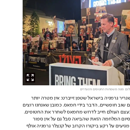
לום: מטה משפחות החטופים והנעדרים
עם פתיחת העצרת דיבר שגריר גרמניה בישראל שטפן זייברט: אין מטרה יותר 
חשובה מאשר לראות אותם שוב חופשיים, הדבר בידי חמאס. כמובן שאנחנו רוצים 
עסקה כמה שיותר מהר. בעצם העולם חייב לדרוש מחמאס לשחרר את החטופים. 
זה יהיה צעד ענק לקראת סיום המלחמה הזאת שהביאה סבל גם על אין ספור 
משפחות בעזה". הדברים מגיעים על רקע ביקורו הקרוב של קנצלר גרמניה אולף 