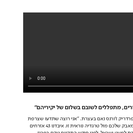
סורים, מתפללים לשובם בשלום של יקיריהם״
גם שגריר צרפת בישראל פרדריק ז'ורנס נאם בעצרת. "אני רוצה שתדעו שצרפת 
חולקת את כאבכם ואת המאבק שלכם מול טרגדיה נוראית זו. איבדנו 43 אזרחים 