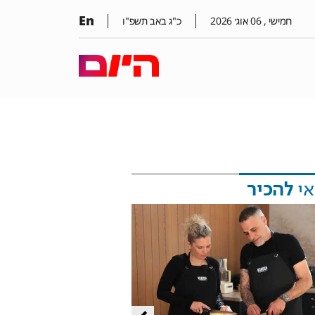
En
חמישי ,
06
אוג׳
2026
כ"ג באב תשפ"ו
אי
להכיר