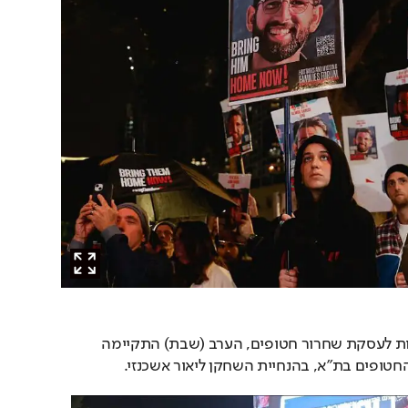
על רקע התחדשות השיחות לעסקת שחרור חטופים, הערב (שבת) התקיימה 
טופים בת"א, בהנחיית השחקן ליאור אשכנזי.