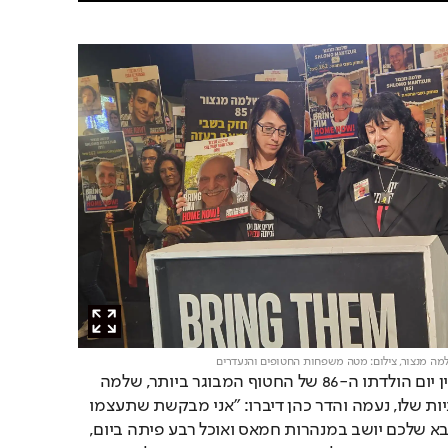
למה מנצור,
צילום: מטה משפחות החטופים והנעדרים
כמו כן, במהלך העצרת צוין יום הולדתו ה-86 של החטוף המבוגר ביותר, שלמה 
מנצור שיחול מחר. האחייניות שלו, נעמה והדר כהן דיברו: "אני מבקשת שתעצמו 
את העיניים ותחשבו על סבא שלכם יושב במנהרות חמאס ואוכל רבע פיתה ביום, 