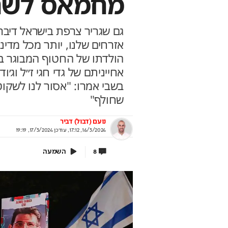
מחמאס לשח
אזרחים שלנו, יותר מכל מדינ
מנות אחרונה להצטרף
המקום הכי טוב באיצטד
הולדתו של החטוף המבוגר בי
חרות ישראל במדעים
שלכם
אחייניתם של גדי חגי ז״ל וג׳וד
 להכיר את חברי נבחרות ישראל במדעים
המונדיאל ע
בשבי אמרו: "אסור לנו לשק
 מחכים לכם – המיונים בעיצומם
ראיתם ולא שמעתם
שחולף"
וף מרכז מדעני העתיד
בשיתוף Dreame
נועם (דבול) דביר
16/3/2024, 17:12
,
עודכן
17/3/2024, 19:19
השמעה
8