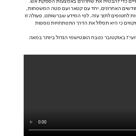
בקשר עם גורמים בינלאומיים כדי להבטיח את שחרורם באמצעות הפסקת אש. 
ואנו גם עבדנו יום ולילה בחודשים האחרונים, יחד עם קטאר ועם מטה המשפחות, 
כדי לתאם מעבר של תרופות לחטופים לתוך עזה. לפי המידע שברשותנו, פעולה זו 
הניבה כמה תוצאות. אנו מקווים כי היא תסלול את הדרך התפתחויות נוספות 
הנשיא מקרון כינה את אירועי 7 באוקטובר כטבח האנטישמי הגדול ביותר במאה 