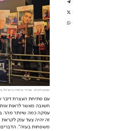
שטפן זייברט, שגריר גרמניה בישראל,
צי