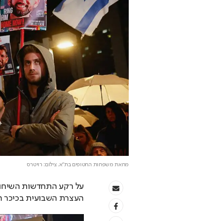
מחאת משפחות החטופים בת"א
. צילום: רויטרס
העצרת השבועית בכיכר הח