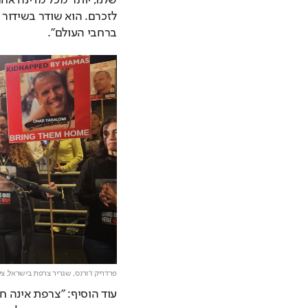
ברחבי העולם".
פרדריק ז׳ורנס, שגריר צרפת בישראל,
צי