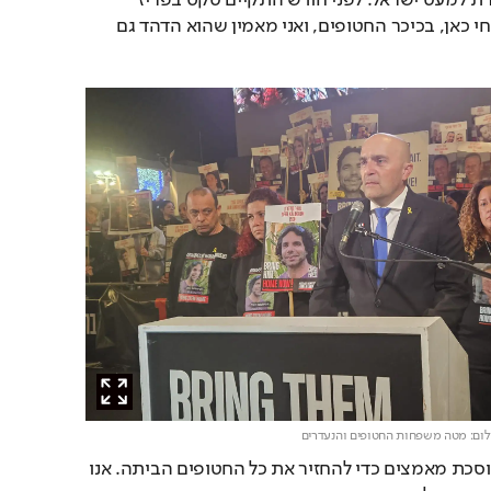
שלנו, יותר מכל מדינה אחרת למעט ישראל. לפני חודש התקיים טקס בפריז 
לזכרם. הוא שודר בשידור חי כאן, בכיכר החטופים, ואני מאמין שהוא הדהד גם 
לום: מטה משפחות החטופים והנעדרים
עוד הוסיף: "צרפת אינה חוסכת מאמצים כדי להחזיר את כל החטופים הביתה. אנו 