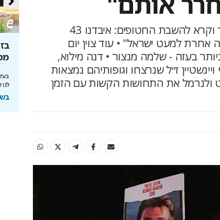
רר אותם"
גם שגריר צרפת בישראל דיבר וקרא להשבת החטופים: איבדנו 43
ה אחרת למעט ישראל" • עוד צוין יום
יון -
נקיון פסח - לא מה שהכרתם
בזמ
ותר בעזה - שלמה מנצור • דנה מילוא,
מכי
דק במיוחד, עוצמה אדירה ולא מפחד מאף מכשול:
י ויינשטיין ז״ל שנרצחו וגופותיהם נמצאות
שואב האבק שמשנה את כללי המשחק
ם מסכי Dreame - כמו שעוד לא
בעלי
וט ולנרמל את התחושות הקשות עם הזמן
לנו 
בשיתוף Dreame
בשי