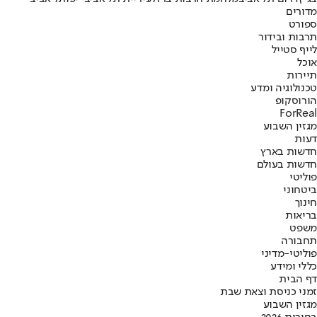
מדורים
ספורט
תרבות ובידור
לייף סטייל
אוכל
תיירות
טכנולוגיה ומדע
הורוסקופ
ForReal
מגזין השבוע
דעות
חדשות בארץ
חדשות בעולם
פוליטי
ביטחוני
חינוך
בריאות
משפט
תחבורה
פוליטי-מדיני
כללי ומידע
דף הבית
זמני כניסת וצאת שבת
מגזין השבוע