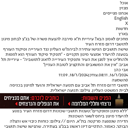
אוכל
מגזין
אנחנו מגייסים
English
X
חדשות
בארץ
מחכים לאסון הבא? עיריית ת"א סירבה להצעת פשרה של בג"צ לבחון מיגון
לתושבי דרום מזרח העיר
שישה תושבים הגישו עתירה לביהמ"ש העליון נגד העירייה ופיקוד העורף
בטענה להיעדר אמצעי מיגון תקניים • "תפקיד פיקוד העורף הוא למפות
ולהחליט איך למגן את העיר ותפקיד העירייה לדאוג לתושביה" • עיריית תל
אביב: "אין את המשאבים והתקציב לטובת העניין"
אבי כהן
16/1/2024, 08:11
,עודכן
18/1/2024, 11:09
0
השמעה
תושבי דרום מזרח תל אביב עם תנועה ישראלית והועד למיגון בכניסה
לבית המשפט העליון. צילום: תנועה ישראלית.
"ללא מיגון ומופקרים":
טענות תושבי שכונות דרום מזרח העיר בנוגע
להיעדר מיגון ביחס לשאר השכונות
הדירה שנפגעה מרקטה בת"א, היום // צילום: כוחות כיבוי אש והצלה
הבוקר, כאמור, התקיים דיון ראשון בבג"צ בעתירה, שהגישו שישה תושבי