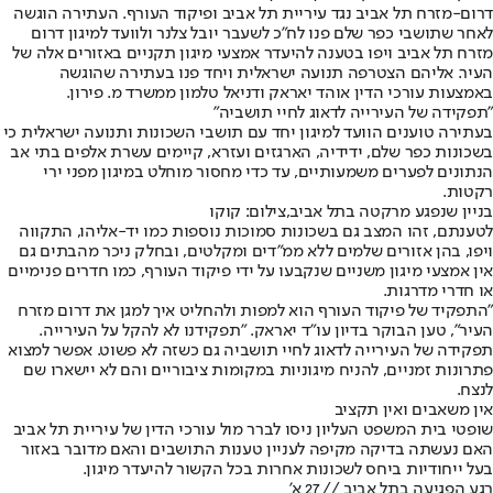
דרום-מזרח תל אביב נגד עיריית תל אביב ופיקוד העורף. העתירה הוגשה
לאחר שתושבי כפר שלם פנו לח"כ לשעבר יובל צלנר ולוועד למיגון דרום
מזרח תל אביב ויפו בטענה להיעדר אמצעי מיגון תקניים באזורים אלה של
העיר. אליהם הצטרפה תנועה ישראלית ויחד פנו בעתירה שהוגשה
באמצעות עורכי הדין אוהד יאראק ודניאל טלמון ממשרד מ. פירון.
"תפקידה של העירייה לדאוג לחיי תושביה"
בעתירה טוענים הוועד למיגון יחד עם תושבי השכונות ותנועה ישראלית כי
בשכונות כפר שלם, ידידיה, הארגזים ועזרא, קיימים עשרת אלפים בתי אב
הנתונים לפערים משמעותיים, עד כדי מחסור מוחלט במיגון מפני ירי
רקטות.
בניין שנפגע מרקטה בתל אביב,צילום: קוקו
לטענתם, זהו המצב גם בשכונות סמוכות נוספות כמו יד-אליהו, התקווה
ויפו, בהן אזורים שלמים ללא ממ"דים ומקלטים, ובחלק ניכר מהבתים גם
אין אמצעי מיגון משניים שנקבעו על ידי פיקוד העורף, כמו חדרים פנימיים
או חדרי מדרגות.
"התפקיד של פיקוד העורף הוא למפות ולהחליט איך למגן את דרום מזרח
העיר", טען הבוקר בדיון עו"ד יאראק. "תפקידנו לא להקל על העירייה.
תפקידה של העירייה לדאוג לחיי תושביה גם כשזה לא פשוט. אפשר למצוא
פתרונות זמניים, להניח מיגוניות במקומות ציבוריים והם לא יישארו שם
לנצח.
אין משאבים ואין תקציב
שופטי בית המשפט העליון ניסו לברר מול עורכי הדין של עיריית תל אביב
האם נעשתה בדיקה מקיפה לעניין טענות התושבים והאם מדובר באזור
בעל ייחודיות ביחס לשכונות אחרות בכל הקשור להיעדר מיגון.
רגע הפגיעה בתל אביב // 27 א'