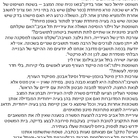
השופט יחיאל כשר אמר בדיון:
"בואו נניח שזה המצב – בשטח השיפוט של
ת"א יש שכונה נורא מיוחדת (כפר שלם) שיש בה בתי נייר. ואז צריך לחשוב
אחרת ולהמציא פתרון אחר. לכן, השאלה כרגע היא האם מישהו בדק שיש
שכונה שיש בה בעיה מיוחדת שצריך לפתור באופן מיוחד?"
השופטת יעל וילנר הוסיפה ושאלה את עיריית תל אביב:
"האם שקלתם
להציב מיגונית או שתיים לתת תחושת ביטחון לתושבים?"
עורכת הדין של העירייה, רות גילצר, השיבה:
"שקלנו והגענו למסקנה שזה
לא ייתן מענה לצרכים של הרבה מאוד תושבים שגרים בשכונה. אני לא
יודעת בכמה תושבים מדובר. אנחנו לא יודעים מה ההיקף של הבנייה
הבלתי מוסדרת שם, לכן זה לא פרקטי".
פגיעה ישירה בתל אביב,צילום: ארז לין
השופטת וילנר:
"אז מה פיקוד העורף מציע לאנשים בלי קירות, בלי חדר
פנימי, לעשות?"
עורכות הדין מיטל בוכמן-שינדל וסיגל אבנון, מפיקוד העורף,
השיבו:
"ההמלצה היא למצוא מבנה בטון. במידה שאין – אין מנוס אלא
לצאת החוצה, להיצמד למבנה מבטון ולהיות עם ידיים על הראש".
שופטי העליון הציעו לצדדים פשרה לפיה העירייה תבחן את המצב
בשכונות המדוברות ואם אכן קיימת בהן בעיה ייחודית המבדילה אותן
משכונות אחרות בעיר, וככל שימצא כי אכן קיימת בהן בעיה ייחודית, תדאג
העירייה למצוא פתרונות מיגון מתאימים.
עיריית תל אביב סירבה להצעת הפשרה בטענה שאין לה את המשאבים
ואת התקציב לטובת העניין. בעקבות סירובה לבצע בדיקה, בית המשפט
ידרש כעת לפסוק ביחס לטענות שעלו בעתירה.
טעינו? נתקן! אם מצאתם טעות בכתבה, נשמח שתשתפו אותנו
בג"ץ
דרום תל אביב
מלחמת חרבות ברזל
עיריית תל אביב-יפו
תל אביב