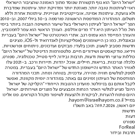
"ישראל היום" הוא גוף תקשורת שנוסד מתוך האמונה שהציבור הישראלי
ראוי לעיתונות טובה יותר, מאוזנת יותר ומדויקת יותר. עיתונות שמדברת
ולא צועקת. עיתונות אמינה, אובייקטיבית ועניינית. עיתונות אחרת וללא
תשלום. המהדורה המודפסת הראשונה פורסמה ב-30 ביולי 2007, וב-2010
הפך "ישראל היום" לעיתון הישראלי בעל שיעור החשיפה הגבוה ביותר בימי
חול. מו"ל העיתון היא ד"ר מרים אדלסון. העורך הראשי הוא עמר לחמנוביץ,
והעורך המייסד הוא עמוס רגב. אתרי האינטרנט של "ישראל היום" בעברית
ובאנגלית, כמו כן היישומונים (אפליקציות) לאנדרואיד ול-iOS, מציגים
חדשות מסביב לשעון, תוכן בלעדי, מבזקים ועדכונים, ניתוחים ופרשנויות,
וידיאו, פודקאסטים ושידורים חיים. פלטפורמות הדיגיטל של "ישראל היום"
כוללות ערוצי חדשות ודעות, תרבות ובידור, לייף סטייל, טכנולוגיה, ספורט,
כלכלה וצרכנות, בריאות, חיילים, אוכל, יהדות, תיירות ורכב. ב-2021 עלו
לאוויר האתר החדש והיישומון החדש של "ישראל היום" בעברית, במטרה
לספק לגולשים חוויה מהירה, עדכנית, בטוחה ונוחה. תכני המהדורה
המודפסת של העיתון זמינים גם באתר, במהדורה יומית מקוונת, ואפשר
לקבל אותם גם בניוזלטר. מועדון ההטבות הייחודי "הקליקה של ישראל
היום" מציע לגולשי האתר הנחות ומבצעים על מוצרים ושירותים. ישראל
היום פתוח להערות, לביקורת ולהצעות לשיפור מקהל הקוראים. פנו אלינו
במייל hayom@israelhayom.co.il.
יום ראשון, 19.7.2026
ה' באב תשפ"ו
חדשות
דעות
ספורט
ForReal
תרבות ובידור