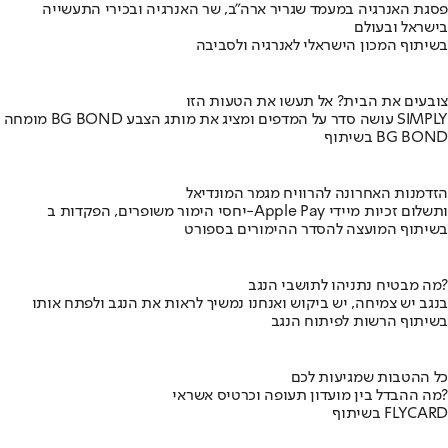
פסגת האנרגיה במעמד שגריר ארה"ב, שר האנרגיה ובכירי התעשייה
בישראל ובעולם
בשיתוף המכון הישראלי לאנרגיה ולסביבה
צובעים את הבית? אל תעשו את הטעות הזו
מומחה BG BOND עושה סדר על המדפים ומציג את מותג הצבע SIMPLY
בשיתוף BG BOND
הזדמנות האחרונה להרוויח מגמר המונדיאל
יחסי הימור משופרים, הפקדות ב-Apple Pay ותשלום זכיות מיידי
בשיתוף המועצה להסדר ההימורים בספורט
מה מבטיח נתניהו לתושבי הנגב?
בנגב יש צמיחה, יש ביקוש ואנחנו נמשיך לראות את הנגב ולפתח אותו
בשיתוף הרשות לפיתוח הנגב
כל ההטבות שמגיעות לכם
מה ההבדל בין מועדון תעופה וכרטיס אשראי?
בשיתוף FLYCARD