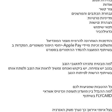
בחירות 2026
אודות
צור קשר
נבחרת הכתבים והפרשנים
מדיניות פרטיות
הצהרת נגישות
תנאי שימוש
כדאי
להכיר
הזדמנות האחרונה להרוויח מגמר המונדיאל
יחסי הימור משופרים, הפקדות ב-Apple Pay ותשלום זכיות מיידי
בשיתוף המועצה להסדר ההימורים בספורט
מה מבטיח נתניהו לתושבי הנגב?
בנגב יש צמיחה, יש ביקוש ואנחנו נמשיך לראות את הנגב ולפתח אותו
בשיתוף הרשות לפיתוח הנגב
כל ההטבות שמגיעות לכם
מה ההבדל בין מועדון תעופה וכרטיס אשראי?
בשיתוף FLYCARD
בצל איומי איראן: כך נערך משק האנרגיה