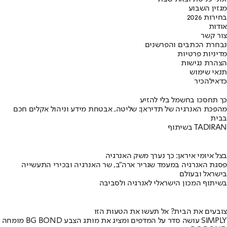
מגזין השבוע
בחירות 2026
אודות
צור קשר
נבחרת הכתבים והפרשנים
מדיניות פרטיות
הצהרת נגישות
תנאי שימוש
כדאי
להכיר
כך תחסכו בחשמל בלי להזיע
מהפכת האנרגיה של תדיראן: שליטה, אבטחת מידע וניהול אקלים חכם
בבית
בשיתוף TADIRAN
בצל איומי איראן: כך נערך משק האנרגיה
פסגת האנרגיה במעמד שגריר ארה"ב, שר האנרגיה ובכירי התעשייה
בישראל ובעולם
בשיתוף המכון הישראלי לאנרגיה ולסביבה
צובעים את הבית? אל תעשו את הטעות הזו
מומחה BG BOND עושה סדר על המדפים ומציג את מותג הצבע SIMPLY