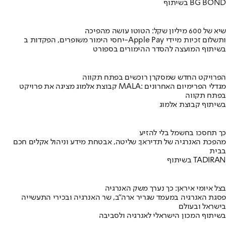
בשיתוף BG BOND
שיא של 600 מיליון שקל: הטוטו עושה מהפיכה
יחסי הימור משופרים, הפקדות ב-Apple Pay ותשלום זכיות מיידי
בשיתוף המועצה להסדר ההימורים בספורט
הפרויקט החדש שמסקרן רוכשים בפתח תקווה
קבוצת אלמוג מציגה את פרויקט MALA: מגדלי הפרימיום האחרונים
בפתח תקווה
בשיתוף קבוצת אלמוג
כך תחסכו בחשמל בלי להזיע
מהפכת האנרגיה של תדיראן: שליטה, אבטחת מידע וניהול אקלים חכם
בבית
בשיתוף TADIRAN
בצל איומי איראן: כך נערך משק האנרגיה
פסגת האנרגיה במעמד שגריר ארה"ב, שר האנרגיה ובכירי התעשייה
בישראל ובעולם
בשיתוף המכון הישראלי לאנרגיה ולסביבה