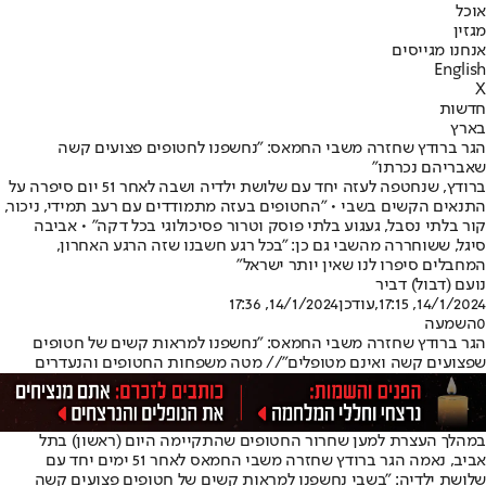
אוכל
מגזין
אנחנו מגייסים
English
X
חדשות
בארץ
הגר ברודץ שחזרה משבי החמאס: "נחשפנו לחטופים פצועים קשה
שאבריהם נכרתו"
ברודץ, שנחטפה לעזה יחד עם שלושת ילדיה ושבה לאחר 51 יום סיפרה על
התנאים הקשים בשבי • "החטופים בעזה מתמודדים עם רעב תמידי, ניכור,
קור בלתי נסבל, געגוע בלתי פוסק וטרור פסיכולוגי בכל דקה" • אביבה
סיגל, ששוחררה מהשבי גם כן: "בכל רגע חשבנו שזה הרגע האחרון,
המחבלים סיפרו לנו שאין יותר ישראל"
נועם (דבול) דביר
14/1/2024, 17:15
,עודכן
14/1/2024, 17:36
0
השמעה
הגר ברודץ שחזרה משבי החמאס: "נחשפנו למראות קשים של חטופים
שפצועים קשה ואינם מטופלים"// מטה משפחות החטופים והנעדרים
במהלך העצרת למען שחרור החטופים שהתקיימה היום (ראשון) בתל
אביב, נאמה הגר ברודץ שחזרה משבי החמאס לאחר 51 ימים יחד עם
שלושת ילדיה: "בשבי נחשפנו למראות קשים של חטופים פצועים קשה