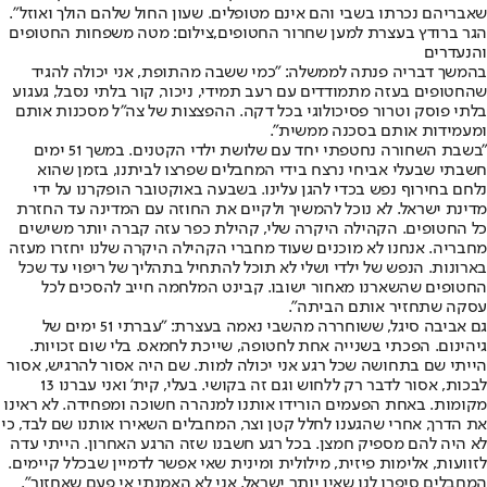
שאבריהם נכרתו בשבי והם אינם מטופלים. שעון החול שלהם הולך ואוזל".
הגר ברודץ בעצרת למען שחרור החטופים,צילום: מטה משפחות החטופים
והנעדרים
בהמשך דבריה פנתה לממשלה: "כמי ששבה מהתופת, אני יכולה להגיד
שהחטופים בעזה מתמודדים עם רעב תמידי, ניכור, קור בלתי נסבל, געגוע
בלתי פוסק וטרור פסיכולוגי בכל דקה. ההפצצות של צה"ל מסכנות אותם
ומעמידות אותם בסכנה ממשית".
״בשבת השחורה נחטפתי יחד עם שלושת ילדי הקטנים. במשך 51 ימים
חשבתי שבעלי אביחי נרצח בידי המחבלים שפרצו לביתנו, בזמן שהוא
נלחם בחירוף נפש בכדי להגן עלינו. בשבעה באוקטובר הופקרנו על ידי
מדינת ישראל. לא נוכל להמשיך ולקיים את החוזה עם המדינה עד החזרת
כל החטופים. הקהילה היקרה שלי, קהילת כפר עזה קברה יותר משישים
מחבריה. אנחנו לא מוכנים שעוד מחברי הקהילה היקרה שלנו יחזרו מעזה
בארונות. הנפש של ילדי ושלי לא תוכל להתחיל בתהליך של ריפוי עד שכל
החטופים שהשארנו מאחור ישובו. קבינט המלחמה חייב להסכים לכל
עסקה שתחזיר אותם הביתה".
גם אביבה סיגל, ששוחררה מהשבי נאמה בעצרת: "עברתי 51 ימים של
גיהינום. הפכתי בשנייה אחת לחטופה, שייכת לחמאס. בלי שום זכויות.
הייתי שם בתחושה שכל רגע אני יכולה למות. שם היה אסור להרגיש, אסור
לבכות, אסור לדבר רק ללחוש וגם זה בקושי. בעלי, קית' ואני עברנו 13
מקומות. באחת הפעמים הורידו אותנו למנהרה חשוכה ומפחידה. לא ראינו
את הדרך, אחרי שהגענו לחלל קטן וצר, המחבלים השאירו אותנו שם לבד, כי
לא היה להם מספיק חמצן. בכל רגע חשבנו שזה הרגע האחרון. הייתי עדה
לזוועות, אלימות פיזית, מילולית ומינית שאי אפשר לדמיין שבכלל קיימים.
המחבלים סיפרו לנו שאין יותר ישראל, אני לא האמנתי אי פעם שאחזור".