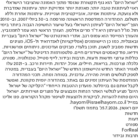
"ישראל היום" הוא גוף תקשורת שנוסד מתוך האמונה שהציבור הישראלי
ראוי לעיתונות טובה יותר, מאוזנת יותר ומדויקת יותר. עיתונות שמדברת
ולא צועקת. עיתונות אמינה, אובייקטיבית ועניינית. עיתונות אחרת וללא
תשלום. המהדורה המודפסת הראשונה פורסמה ב-30 ביולי 2007, וב-2010
הפך "ישראל היום" לעיתון הישראלי בעל שיעור החשיפה הגבוה ביותר בימי
חול. מו"ל העיתון היא ד"ר מרים אדלסון. העורך הראשי הוא עמר לחמנוביץ,
והעורך המייסד הוא עמוס רגב. אתרי האינטרנט של "ישראל היום" בעברית
ובאנגלית, כמו כן היישומונים (אפליקציות) לאנדרואיד ול-iOS, מציגים
חדשות מסביב לשעון, תוכן בלעדי, מבזקים ועדכונים, ניתוחים ופרשנויות,
וידיאו, פודקאסטים ושידורים חיים. פלטפורמות הדיגיטל של "ישראל היום"
כוללות ערוצי חדשות ודעות, תרבות ובידור, לייף סטייל, טכנולוגיה, ספורט,
כלכלה וצרכנות, בריאות, חיילים, אוכל, יהדות, תיירות ורכב. ב-2021 עלו
לאוויר האתר החדש והיישומון החדש של "ישראל היום" בעברית, במטרה
לספק לגולשים חוויה מהירה, עדכנית, בטוחה ונוחה. תכני המהדורה
המודפסת של העיתון זמינים גם באתר, במהדורה יומית מקוונת, ואפשר
לקבל אותם גם בניוזלטר. מועדון ההטבות הייחודי "הקליקה של ישראל
היום" מציע לגולשי האתר הנחות ומבצעים על מוצרים ושירותים. ישראל
היום פתוח להערות, לביקורת ולהצעות לשיפור מקהל הקוראים. פנו אלינו
במייל hayom@israelhayom.co.il.
יום ראשון, 5.7.2026
כ' בתמוז תשפ"ו
חדשות
דעות
ספורט
ForReal
תרבות ובידור