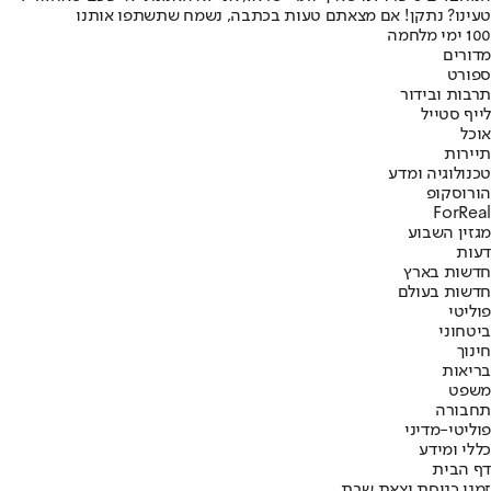
טעינו? נתקן! אם מצאתם טעות בכתבה, נשמח שתשתפו אותנו
100 ימי מלחמה
מדורים
ספורט
תרבות ובידור
לייף סטייל
אוכל
תיירות
טכנולוגיה ומדע
הורוסקופ
ForReal
מגזין השבוע
דעות
חדשות בארץ
חדשות בעולם
פוליטי
ביטחוני
חינוך
בריאות
משפט
תחבורה
פוליטי-מדיני
כללי ומידע
דף הבית
זמני כניסת וצאת שבת