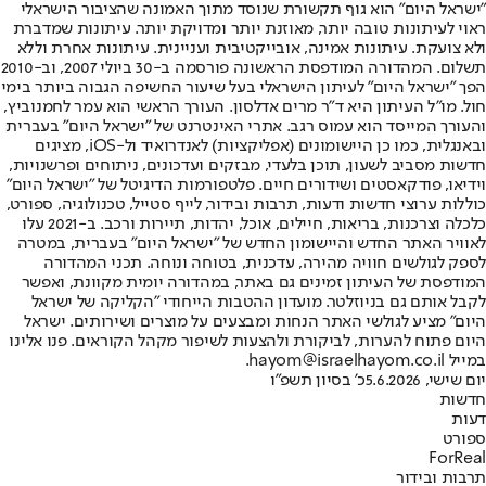
"ישראל היום" הוא גוף תקשורת שנוסד מתוך האמונה שהציבור הישראלי
ראוי לעיתונות טובה יותר, מאוזנת יותר ומדויקת יותר. עיתונות שמדברת
ולא צועקת. עיתונות אמינה, אובייקטיבית ועניינית. עיתונות אחרת וללא
תשלום. המהדורה המודפסת הראשונה פורסמה ב-30 ביולי 2007, וב-2010
הפך "ישראל היום" לעיתון הישראלי בעל שיעור החשיפה הגבוה ביותר בימי
חול. מו"ל העיתון היא ד"ר מרים אדלסון. העורך הראשי הוא עמר לחמנוביץ,
והעורך המייסד הוא עמוס רגב. אתרי האינטרנט של "ישראל היום" בעברית
ובאנגלית, כמו כן היישומונים (אפליקציות) לאנדרואיד ול-iOS, מציגים
חדשות מסביב לשעון, תוכן בלעדי, מבזקים ועדכונים, ניתוחים ופרשנויות,
וידיאו, פודקאסטים ושידורים חיים. פלטפורמות הדיגיטל של "ישראל היום"
כוללות ערוצי חדשות ודעות, תרבות ובידור, לייף סטייל, טכנולוגיה, ספורט,
כלכלה וצרכנות, בריאות, חיילים, אוכל, יהדות, תיירות ורכב. ב-2021 עלו
לאוויר האתר החדש והיישומון החדש של "ישראל היום" בעברית, במטרה
לספק לגולשים חוויה מהירה, עדכנית, בטוחה ונוחה. תכני המהדורה
המודפסת של העיתון זמינים גם באתר, במהדורה יומית מקוונת, ואפשר
לקבל אותם גם בניוזלטר. מועדון ההטבות הייחודי "הקליקה של ישראל
היום" מציע לגולשי האתר הנחות ומבצעים על מוצרים ושירותים. ישראל
היום פתוח להערות, לביקורת ולהצעות לשיפור מקהל הקוראים. פנו אלינו
במייל hayom@israelhayom.co.il.
יום שישי, 5.6.2026
כ' בסיון תשפ"ו
חדשות
דעות
ספורט
ForReal
תרבות ובידור