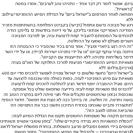
ביום, אפשר לומר רק דבר אחד - נתניהו טוב לערבים״, אמרו במטה
״בראשית״.
המחאה לאחר הפרסום ב"ישראל ביום" על הגדלת הסיוע ההומניטרי,צילום:
ללא
רגע של מבוכה נרשם אתמול (רביעי) בקבינט המלחמה בהשתתפות מזכיר
המדינה האמריקני אנתוני בלינקן. על פי דיווח בחדשות 12 בלינקן הודה
לנוכחים על הסכמתם להעביר קמח לרצועת עזה, אך למרבה המבוכה
השרים מעולם לא שמעו על ההחלטה.
"זה היה רגע ביזארי ומביך", אמר גורם בכיר שהסביר כי ההבטחה הזו
ניתנה בציר עוקף קבינט "או על ידי נתניהו ישירות לביידן, או על ידי השר
דרמר בשליחות נתניהו, ללא התייעצות עם הקבינט".
משאיות הסיוע ההומניטארי מגיעות למרכז החלוקה של האו"ם בעזה
(ארכיון),צילום: ללא
ב״ישראל היום״ נחשף שלשום כי ישראל צפויה לאפשר להכניס מדי יום 400
משאיות עם סיוע הומניטרי לעזה, כמות כפולה מזו שנכנסה לרצועה עד
היום. פעיל ההסברה יוסף חדאד הגיב להחלטה להכניס קמח לרצועה:
״להכניס 150 משאיות קמח לעזה בידיעה שחמאס שולט בכל אספקה
שנכנסת ובזמן שהחטופים מקבלים אולי חצי פיתה ליום במקרה הטוב זה
בושה וחרפה, זה חולשה, זה ביזיון! ככה לא ננצח את חמאס". חדאד הוסיף:
״תתעוררו ותבינו שאנחנו במזרח התיכון ותשנו כבר את התפיסה הזו
שהביאה אותנו למצב הזה״.
בפורום תקווה של משפחות החטופים תקפו את הגדלת הסיוע לעזה:
"הכפלת המשאיות היא בגידה ביקירים שלנו". ״בזמן שטובי אנשינו ונשותינו
חטופים בידי חמאס וסובלים מרעב והשפלות, בוחרת ממשלת ישראל לדאוג
לגרועים שבאויבינו – ולהכפיל את הסיוע ההומניטרי", נמסר מטעם