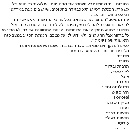
הפורום. "עד שחמאס לא ישחרר את החטופים, יש לעצור כל סיוע וכל
משאית. הכפלת הסיוע היא כבגידה בחטופים, שיושבים כעת במרתפי
חמאס בחושך וברעב".
עוד הוסיפו: "הסיוע, כפי שמצולם בכל ערוצי החדשות, מגיע ישירות
לחמאס, ומאפשר להם להחזיק מעמד ולהילחם בצורה טובה יותר מול
חיילינו. הסיוע מסכן הן את הלוחמים והן את החטופים. עד כה, לא התבצע
כל ביקור אצל החטופים, ולא ידוע לנו על מצבם. הכפלת הסיוע במצב כזה
הוא עוול שאין שני לו".
טעינו? נתקן! אם מצאתם טעות בכתבה, נשמח שתשתפו אותנו
מלחמת חרבות ברזל
סיוע הומניטרי
מדורים
ספורט
תרבות ובידור
לייף סטייל
אוכל
תיירות
טכנולוגיה ומדע
הורוסקופ
ForReal
מגזין השבוע
דעות
חדשות בארץ
חדשות בעולם
פוליטי
ביטחוני