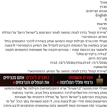
אוכל
מגזין
אנחנו מגייסים
English
X
חדשות
בארץ
״שיירת קמח״ בדרך לעזה: מחאה לאחר הפרסום ב"ישראל היום" על הגדלת
הסיוע ההומניטרי
פעילי ימין ארזו חבילות קמח והסיעו אותן בשיירה לכיכר החטופים בתל
אביב במחאה על הסכמת הקבינט להגדיל את הסיוע ההומניטרי לרצועה
ולאפשר גם הכנסת קמח • בפורום תקווה של משפחות החטופים תקפו:
"בגידה ביקירים שלנו"
מערכת היום
11/1/2024, 21:49
,עודכן
12/1/2024, 11:43
0
השמעה
״שיירת קמח״ בדרך לעזה: מחאה על הסיוע ההומניטארי
פעילי ימין ממטה ״בראשית״ ארזו היום (חמישי) חבילות של קמח והסיעו
אותן בשיירה מירושלים לכיכר החטופים בתל אביב. מדובר במחאה
ב
עקבות הפרסום ב״ישראל היום״ על הגדלה דרמטית של משאיות
הסיוע
שנכנסות מידי יום לרצועת עזה, ל-400 משאיות בסך הכל. ״על מי
שמעביר 150 משאיות קמח לחמאס בזמן שחטופינו מתחננים לרבע פיתה