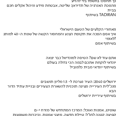
כך תחסכו בחשמל בלי להזיע
מהפכת האנרגיה של תדיראן: שליטה, אבטחת מידע וניהול אקלים חכם
בבית
בשיתוף TADIRAN
מאחורי הקלעים של הטעם הישראלי
איך אסם הפכה את תקופת הצנע והמחסור הקשה של שנות ה-40 למותג
לאומי?
בשיתוף אסם
אתם עוד לא שם? הטיסה למונדיאל כבר יצאה
יונדאי לוקחת אתכם לבמה הכי גדולה בעולם
בשיתוף יונדאי מבית כלמוביל
ירושלים 2040: העיר נערכת ל- 1.5 מליון תושבים
מנכ"לית העירייה מציגה תוכנית להשארת הצעירים ובניית עתיד הדור
הבא
בשיתוף עיריית ירושלים
שופינג, אמנות ואוכל: המרכז המתחדש של מזרח י-ם
קפיצה קטנה לחו"ל: טיילת חדשה, מיצגי אמנות, וכיכרות משופצות