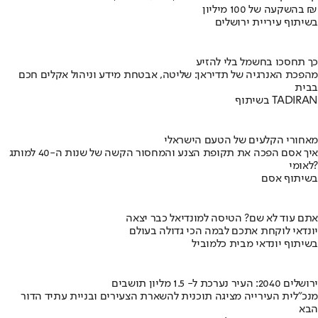
בהשקעה של 100 מיליון ₪
בשיתוף עיריית ירושלים
כך תחסכו בחשמל בלי להזיע
מהפכת האנרגיה של תדיראן: שליטה, אבטחת מידע וניהול אקלים חכם
בבית
בשיתוף TADIRAN
מאחורי הקלעים של הטעם הישראלי
איך אסם הפכה את תקופת הצנע והמחסור הקשה של שנות ה-40 למותג
לאומי?
בשיתוף אסם
אתם עוד לא שם? הטיסה למונדיאל כבר יצאה
יונדאי לוקחת אתכם לבמה הכי גדולה בעולם
בשיתוף יונדאי מבית כלמוביל
ירושלים 2040: העיר נערכת ל- 1.5 מליון תושבים
מנכ"לית העירייה מציגה תוכנית להשארת הצעירים ובניית עתיד הדור
הבא