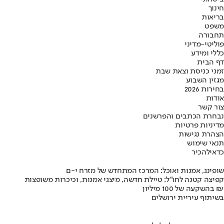
חינוך
בריאות
משפט
תחבורה
פוליטי-מדיני
כללי ומידע
דף הבית
זמני כניסת וצאת שבת
מגזין השבוע
בחירות 2026
אודות
צור קשר
נבחרת הכתבים והפרשנים
מדיניות פרטיות
הצהרת נגישות
תנאי שימוש
כדאי
להכיר
שופינג, אמנות ואוכל: המרכז המתחדש של מזרח י-ם
קפיצה קטנה לחו"ל: טיילת חדשה, מיצגי אמנות, וכיכרות משופצות
בהשקעה של 100 מיליון ₪
בשיתוף עיריית ירושלים