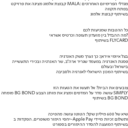
קבוצת אלמוג מציגה את פרויקט MALA: מגדלי הפרימיום האחרונים
בפתח תקווה
בשיתוף קבוצת אלמוג
כל ההטבות שמגיעות לכם
מה ההבדל בין מועדון תעופה וכרטיס אשראי?
בשיתוף FLYCARD
בצל איומי איראן: כך נערך משק האנרגיה
פסגת האנרגיה במעמד שגריר ארה"ב, שר האנרגיה ובכירי התעשייה
בישראל ובעולם
בשיתוף המכון הישראלי לאנרגיה ולסביבה
צובעים את הבית? אל תעשו את הטעות הזו
מומחה BG BOND עושה סדר על המדפים ומציג את מותג הצבע SIMPLY
בשיתוף BG BOND
שיא של 600 מיליון שקל: הטוטו עושה מהפיכה
יחסי הימור משופרים, הפקדות ב-Apple Pay ותשלום זכיות מיידי
בשיתוף המועצה להסדר ההימורים בספורט