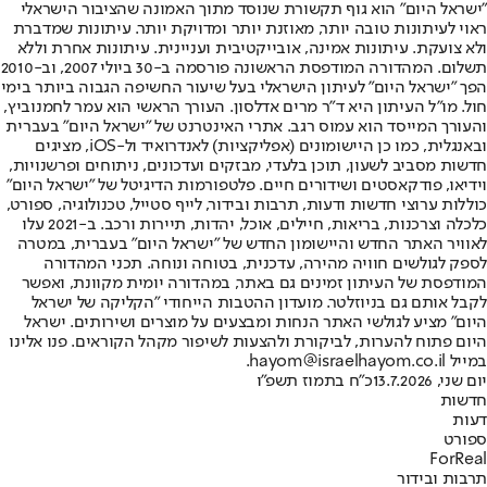
"ישראל היום" הוא גוף תקשורת שנוסד מתוך האמונה שהציבור הישראלי
ראוי לעיתונות טובה יותר, מאוזנת יותר ומדויקת יותר. עיתונות שמדברת
ולא צועקת. עיתונות אמינה, אובייקטיבית ועניינית. עיתונות אחרת וללא
תשלום. המהדורה המודפסת הראשונה פורסמה ב-30 ביולי 2007, וב-2010
הפך "ישראל היום" לעיתון הישראלי בעל שיעור החשיפה הגבוה ביותר בימי
חול. מו"ל העיתון היא ד"ר מרים אדלסון. העורך הראשי הוא עמר לחמנוביץ,
והעורך המייסד הוא עמוס רגב. אתרי האינטרנט של "ישראל היום" בעברית
ובאנגלית, כמו כן היישומונים (אפליקציות) לאנדרואיד ול-iOS, מציגים
חדשות מסביב לשעון, תוכן בלעדי, מבזקים ועדכונים, ניתוחים ופרשנויות,
וידיאו, פודקאסטים ושידורים חיים. פלטפורמות הדיגיטל של "ישראל היום"
כוללות ערוצי חדשות ודעות, תרבות ובידור, לייף סטייל, טכנולוגיה, ספורט,
כלכלה וצרכנות, בריאות, חיילים, אוכל, יהדות, תיירות ורכב. ב-2021 עלו
לאוויר האתר החדש והיישומון החדש של "ישראל היום" בעברית, במטרה
לספק לגולשים חוויה מהירה, עדכנית, בטוחה ונוחה. תכני המהדורה
המודפסת של העיתון זמינים גם באתר, במהדורה יומית מקוונת, ואפשר
לקבל אותם גם בניוזלטר. מועדון ההטבות הייחודי "הקליקה של ישראל
היום" מציע לגולשי האתר הנחות ומבצעים על מוצרים ושירותים. ישראל
היום פתוח להערות, לביקורת ולהצעות לשיפור מקהל הקוראים. פנו אלינו
במייל hayom@israelhayom.co.il.
יום שני, 13.7.2026
כ"ח בתמוז תשפ"ו
חדשות
דעות
ספורט
ForReal
תרבות ובידור