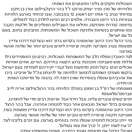
השכולות חקוקים בליבי ומזעזעים את נשמתי.
הלווייתו של סרן כפיר יצחק פרנקו ז"ל בהר הרצל,צילום: אורן בן חקון
במיוחד נצרב בי אותו יום ראשון, 12 בנובמבר, שבו נכחתי בארבע הלוויות
צבאיות בהר היגון והגבורה. אלפים רבים הגיעו לחלוק כבוד לנופלים,
בדממה קודרת ומחזקת, ומילאו את השבילים המוליכים אל חלקות הקבר.
כמו שותפים בנשיאת אלונקת השכול של המשפחות, מחבקים בחום, בשם
כל עם ישראל.
בהר הרצל ניכר היטב שהאמונה בקדוש ברוך הוא ובצדקת דרכנו עדיין
מפעמת בעוז, מעניקה תקווה וציפייה לימים טובים יותר של שלווה ואושר
בארצנו
לצד האובדן מפלח הלב של המשפחות השכולות, רבים מן המספידים גילו
גדלות נפש מעצימה ומכוננת ברגע הקשה בחייהם. הורים, אחים ואחיות
שכולים זעקו בקול חנוק מדמעות מעל קברי יקיריהם לאחדות בעם ישראל.
ביקשו מעמקי נשמתם להמשך הלחימה עד לניצחון צה"ל על אויבינו. ביכו
את אהוביהם שנפלו במסירות שאין דומה לה בהגנה על מדינתנו האחת
והיחידה.
משפחתו של רס"ל בן זוסמן במהלך הלוויתו בהר הרצל,צילום: אריה לייב
אברמס/פלאש90
ימים קשים עוברים עלינו. אבל רודף אבל. ארונות רבים מדי של לוחמינו,
עטופים בדגל ישראל, מובאים אחר כבוד למנוחה אחרונה. אבל בהר הרצל
ניכר היטב שהאמונה בקדוש ברוך הוא ובצדקת דרכנו עדיין מפעמת בעוז,
מעניקה תקווה וציפייה לימים טובים יותר של שלווה ואושר בארצנו.
מי ייתן ובזכות לוחמינו שנפלו נחיה בטוחים בארצנו, עם זכרם בליבנו לעד.
"ה' עוז לעמו ייתן, ה' יברך את עמו בשלום".
טעינו? נתקן! אם מצאתם טעות בכתבה, נשמח שתשתפו אותנו