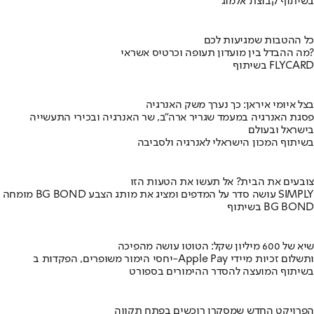
בשיתוף קבוצת אלמוג
כל ההטבות שמגיעות לכם
מה ההבדל בין מועדון תעופה וכרטיס אשראי?
בשיתוף FLYCARD
בצל איומי איראן: כך נערך משק האנרגיה
פסגת האנרגיה במעמד שגריר ארה"ב, שר האנרגיה ובכירי התעשייה
בישראל ובעולם
בשיתוף המכון הישראלי לאנרגיה ולסביבה
צובעים את הבית? אל תעשו את הטעות הזו
מומחה BG BOND עושה סדר על המדפים ומציג את מותג הצבע SIMPLY
בשיתוף BG BOND
שיא של 600 מיליון שקל: הטוטו עושה מהפיכה
יחסי הימור משופרים, הפקדות ב-Apple Pay ותשלום זכיות מיידי
בשיתוף המועצה להסדר ההימורים בספורט
הפרויקט החדש שמסקרן רוכשים בפתח תקווה