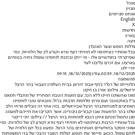
אוכל
מגזין
אנחנו מגייסים
English
X
חדשות
בארץ
דעה
גדלות הנפש וצער האובדן
בכל שנותיי כעיתונאי לא חוויתי רצף נורא וקורע לב של הלוויות, כפי
שסיקרתי בחודשיים אלו • מי ייתן ובזכות לוחמינו שנפלו נחיה בטוחים
בארצנו, עם זכרם בליבנו לעד
יורי ילון
18/12/2023, 00:39
,עודכן
18/12/2023, 09:15
0
השמעה
הלווייתו של רס"ר ג'וזף אבנר דוראן בבית העלמין הצבאי בהר הרצל
ירושלים, צילום: אורן בן חקון
מאז שהשתנו חיינו ללא הכר, עם זוועות הטבח המחריד של מחבלי חמאס
ב־7 באוקטובר ועם פרוץ מלחמת חרבות ברזל, מובאים טובי לוחמינו
האמיצים למנוחות
בהר הרצל שבירושלים
. בזה אחר זה נובלים פרחי הלב
שלנו בהר הדמעות שבו קבורים גיבורינו, אשר הקריבו את חייהם למעננו.
סגן נתנאל מנחם איתן הובא למנוחות בהר הרצל // צילום: יוני ריקנר
בכל שנותיי הרבות כעיתונאי לא חוויתי רצף נורא וקורע לב של הלוויות, כפי
שאני מסקר בחודשיים האחרונים בהר הרצל. כמעט בכל יום הלוויה של
לוחם שנפל. הכאב מייסר את הנפש. קולות השבר והבכי של בני המשפחות