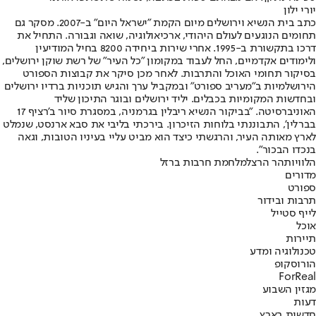
יורי ילון
כתב בית הנשיא וירושלים מיום הקמת "ישראל היום" ב-2007. מסקר גם
תחומים הנוגעים לעולם היהודי, ארכיאולוגיה, שואה וגבורה. התחיל את
דרכו בתקשורת ב-1995. אחרי שירות ביחידה 8200 בחיל המודיעין
ולימודים אקדמיים, החל לעבוד במקומון "כל העיר" של רשת שוקן ירושלים,
בסיקור תחומי האוכל והתרבות. לאחר מכן סיקר את קבוצות הספורט
הירושלמיות ב"מעריב ספורט" ובמקביל ערך והגיש תוכניות ברדיו ירושלים
ובחדשות המקומיות בכבלים. יליד ירושלים ובוגר התיכון שליד
האוניברסיטה. "בביקור הנשיא ריבלין בגרמניה, במסגרת סיור ב'רציף 17
בברלין', התבוננתי בלוחות הזיכרון. בירכתי בליבי את סבא ארנסט, שנמלט
לארץ מאותה העיר, והרגשתי כיצד הוא מביט עליי בעיניו הטובות, וגאה
בנכדו הבכור".
הלוויות
הר הרצל
מלחמת חרבות ברזל
מדורים
ספורט
תרבות ובידור
לייף סטייל
אוכל
תיירות
טכנולוגיה ומדע
הורוסקופ
ForReal
מגזין השבוע
דעות
חדשות בארץ