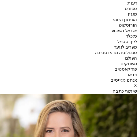
דעות
ספורט
מגזין
העיתון היומי
הורוסקופ
ישראל השבוע
כלכלה
לייף סטייל
מעריב לנוער
טכנולוגיה מדע וסביבה
העולם
משחקים
פודקאסטים
וידאו
אנחנו מגייסים
X
שיתוף כתבה