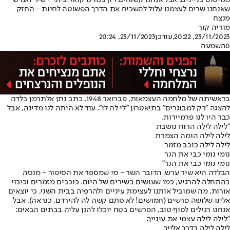
ממיטוט בניינים, אבל אנחנו קשוחים רק במו"מ קואליציוני • שיר הערש
שאנחנו שרים לעצמנו עלול להשכיח את הדרך הפשוטה לחיות - החזק
מנצח
מוריה קור
23/11/2023, 20:22
,עודכן
23/11/2023, 20:24
0
השמעה
בראשיתה של מלחמה העצמאות, פברואר 1948, כתב נתן אלתרמן בלדה
להצגה "רק למבוגרים" בתיאטרון "לי לה לו". עוד לא היתה לנו מדינה, אבל
כבר היו לנו פרמיירות.
"לילה לילה הרוח נושבת
לילה לילה הומה הצמרת
לילה לילה כוכב מזמר
נומי נומי כבי את הנר
נומי נומי כבי את הנר"
הבלדה היא שיר ערש. הדובר השר - מי שמספר את הסיפור - מנסה
בהתחלה להרגיע, כמו שעושים בשירים של היום. כוכבים מזמרים וכיבוי
אורות, מה שמוביל אותנו לעצימת עיניים ולהרפיה בבית השני, כי יוצאים
אלינו שלושה פרשים (חמושים! לא סתם קשה לה להירדם, כנראה), אבל
אנחנו רגילים לסוף טוב, הפרשים בטח יוכלו להגן עליה בבתים הבאים:
"לילה לילה עצמי את עינייך,
לילה לילה בדרך אלייך