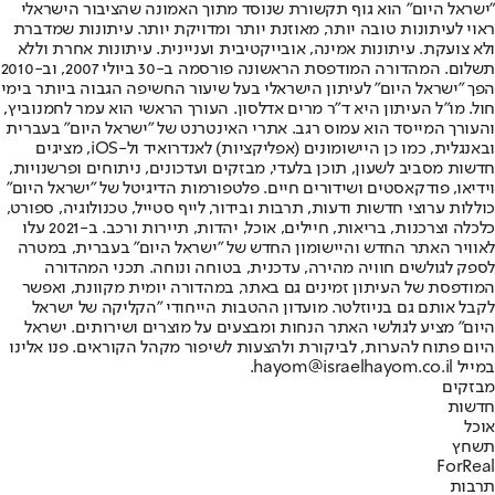
"ישראל היום" הוא גוף תקשורת שנוסד מתוך האמונה שהציבור הישראלי
ראוי לעיתונות טובה יותר, מאוזנת יותר ומדויקת יותר. עיתונות שמדברת
ולא צועקת. עיתונות אמינה, אובייקטיבית ועניינית. עיתונות אחרת וללא
תשלום. המהדורה המודפסת הראשונה פורסמה ב-30 ביולי 2007, וב-2010
הפך "ישראל היום" לעיתון הישראלי בעל שיעור החשיפה הגבוה ביותר בימי
חול. מו"ל העיתון היא ד"ר מרים אדלסון. העורך הראשי הוא עמר לחמנוביץ,
והעורך המייסד הוא עמוס רגב. אתרי האינטרנט של "ישראל היום" בעברית
ובאנגלית, כמו כן היישומונים (אפליקציות) לאנדרואיד ול-iOS, מציגים
חדשות מסביב לשעון, תוכן בלעדי, מבזקים ועדכונים, ניתוחים ופרשנויות,
וידיאו, פודקאסטים ושידורים חיים. פלטפורמות הדיגיטל של "ישראל היום"
כוללות ערוצי חדשות ודעות, תרבות ובידור, לייף סטייל, טכנולוגיה, ספורט,
כלכלה וצרכנות, בריאות, חיילים, אוכל, יהדות, תיירות ורכב. ב-2021 עלו
לאוויר האתר החדש והיישומון החדש של "ישראל היום" בעברית, במטרה
לספק לגולשים חוויה מהירה, עדכנית, בטוחה ונוחה. תכני המהדורה
המודפסת של העיתון זמינים גם באתר, במהדורה יומית מקוונת, ואפשר
לקבל אותם גם בניוזלטר. מועדון ההטבות הייחודי "הקליקה של ישראל
היום" מציע לגולשי האתר הנחות ומבצעים על מוצרים ושירותים. ישראל
היום פתוח להערות, לביקורת ולהצעות לשיפור מקהל הקוראים. פנו אלינו
במייל hayom@israelhayom.co.il.
מבזקים
חדשות
אוכל
תשחץ
ForReal
תרבות