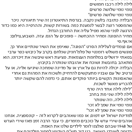
לילה לילה רכבו חמושים
נומי נומי שלושה פרשים
נומי נומי שלושה פרשים"
הבלדה כתובה בלשון נקבה. בגרסת התיאטרון זה שיר תיאורטי. ניכר
שהמספר רוצה לבשר לנמענת כמה בשורות קשות, וההרפיה היא כמו כדור
הרגעה לפני שהוא מפיל עליה את החורבן הגדול.
מחיר ההפוגה ומחיר ההכחשה - סומכים על הנס. עזה, השבוע,צילום:
אי.אף.פי
אם נצמדים לעלילת הסרט "הפוגה", שאימץ את השיר שנתיים אחר כך,
פוגשים משולש רומנטי של פלמ"חניק שנלחם בקרב על כיבוש כפר ערבי
בפאתי ירושלים במלחמת העצמאות. פציעת ראש שיבשה את זיכרונו, הוא
מתאהב בחובשת ושוכח את אהובתו שנותרה בקיבוץ.
הבלדה יכולה להיות גם על ארץ או על מדינה שמחכה שיגיעו אליה, או על
נרטיב של עם שבניו מתעקשים להדחיק ולשכוח את המהות גם אחרי
שהאסונות הקשים ביותר פוקדים אותם, כי נדמה להם שקשה יותר
להכריע מאשר לשכוח.
"לילה לילה אחד היה טרף
לילה לילה שני מת בחרב
לילה לילה, וזה שנותר
נומי נומי את שמך לא זכר
נומי נומי את שמך לא זכר"
למדינת ישראל יש דפוס, או כמו שאוהבים לקרוא לזה - קונספציה. אנחנו
אוהבים שירי ערש על כוכבים מזמרים, כי עבר הרבה זמן מאז שירי הערש
של 1948 שבהם נאלצנו לומר לילדים שלנו את האמת.
בדומה לשורדי השואה, בני דור תש"ח העדיפו לחסוך מילדיהם את