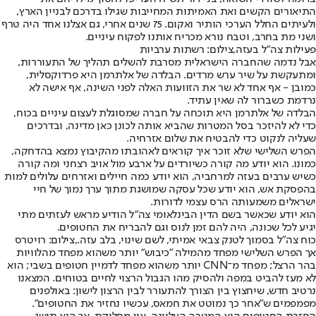
התיאורים הקשים ואת האמיתות המחייבות שגילו בדרכם לבניין הארץ,
ולעיתים החלל הערכי הותיר ואקום. 75 שנים אחרי, גם אצלנו אחד היה טרף
ושני מת בחרב, וטבח נורא מכריח אותנו לפקוח עיניים.
פעילות צה"ל בעזה,צילום: רשתות ערביות
אבל נדמה שהחברה הישראלית מסרבת להשלים תהליך של התעוררות,
ומתעקשת על שיר ערש מרדים. הבלדה של אלתרמן היא פרדוקסלית,
כמובן - אף אחד לא שר את הזוועות האלה לפני השינה, אף אישה לא
נרדמת כשברור לה שאין עתיד.
הבלדה של אלתרמן היא תוכחה על חברה שמסוגלת לעצום עיניים בכוח,
כדי לא להיזכר בסל המטרות שהביא אותה לכונן כאן מדינה, ובדרכים
שעליה לנקוט כדי להבטיח את שלום אזרחיה.
הפרש השלישי שלא זוכר איך קוראים לאהובתו מהקיבוץ נמצא בהדחקה,
כמונו. הוא יודע מה קורה כשיורדים על ארבע מול אויב רצחני ומה קורה
כשיש ערבים בעזה למרחביה, הוא יודע כמה חיילים ואזרחים עלולים למות
בהפסקת אש, הוא יודע שכל עסקה שמושגת מתוך ערך נמוך של חיי
ישראלים משמעותה הרס עצמי לדורות.
הוא יודע שכאשר בשם הדין הבינלאומי צה"ל הודיע מראש לעזתים מתי
יגיע לכל שכונה, היה להם זמן לנוס וגם להבריח את החטופים.
כוח צה"ל בסמוך לטנק צבאי אמיתי, לשם שינוי, בלב עזה.,צילום: רויטרס
אך הפרש השלישי מפחד מהמילה "כיבוש" יותר משהוא מפחד מהלוויות
בהר הרצל; מפחד מ־CNN יותר משהוא מפחד לדמיין חטופים בשבי; הוא
לא מעז להביט במפה ולהסיק מהו הגבול הרצוי לחיים בטוחים. המצאנו
נרטיב חדש, שיחצוץ בין הצורך להתעורר לבין הרצון לישון: באולפנים
מפמפמים ש"אחר כך נמוטט את חמאס, עכשיו נחזיר את החטופים".