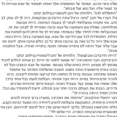
שלנו פיצי אהוב. נשמור על המשפחה שלך ואתה תשמור על אבא שהיית כל
כך קשור אליו, ועל נטע ועל סבתא".
"התפללנו לנס", הלוויתו של ניצן ליבשטיין,צילום: קוקו
גיל, חברו של ניצן: "פיצי, כרגיל אתה הדובדבן שבקצפת. היה לך לב ענק, לב
זהב. אני מקווה שהצלחתי לעזור לך בשבת האיומה. היית מבועת
מהלחימה. שאלת אם השמועה על אבא נכונה ואמרתי לך לעזוב את זה.
כשהנבלות חדרו לחדר שלך נבעתתי. אמרתי לך אל תיתן להם לפתוח את
הדלת. התמודדת לבד עם הידיעה על אבא, עם הפציעה ברגל. היית גיבור.
אבא שלך היה כל כך גאה בך. אהבנו אותך כל כך. כולם אהבו אותך. ידענו מה
עבר עליך אבל היתה לנו ציפייה שאתה חטוף, ציפייה מוזרה. אבל התקווה
נגוזה".
"היית הדובדבן שבקצפת", הלוויתו של ניצן ליבשטיין,צילום: קוקו
ינון מרקס, חבר מהמכינה: "אי אפשר לתאר מי היית. כן אנחנו יכולים להגיד
שכמוך לא נפגוש. היית האיש שלנו בעוטף. שמענו על אבא וכאבנו אבל לא
הבנו באיזו סיטואציה אתה נמצא. חשבנו שנעלמת ותחזור. עד אתמול
האמנו שתחזור, שבטח בנית לך מחסה תת קרקעי מתחת לקיבוץ. זכינו
להכיר אדם מיוחד במינו. היית חבר אמיתי. הצלחת לגעת בכל אחד בדרך
שלך. שמתי את עצמך בצד בשביל האחר. הבאת איתך איכויות וערכים
נדירים. הבנת את העולם הרבה יותר טוב מכולנו. ידעת להתמודד עם הכל.
הדרך תמיד היתה ברורה לך".
הגר יחיאלי מהקיבוץ: "סיימתי את המכינה במעיין ברוך ורצית להגיע
ליחידה מיוחדת. התעקשת והצלחת להגיע ליחידה הזו ומועד הגיוס נקבע.
כולנו התרגשנו בשבילך. בליבך ידעת שהגן עדן יכול להפוך לגיהינום. ניצן אני
מצטערת שההבטחה הופרה. היי שלום ילד".
טעינו? נתקן! אם מצאתם טעות בכתבה, נשמח שתשתפו אותנו