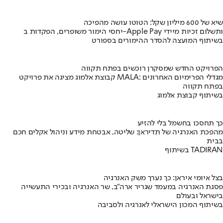
שיא של 600 מיליון שקל: הטוטו עושה מהפיכה
יחסי הימור משופרים, הפקדות ב-Apple Pay ותשלום זכיות מיידי
בשיתוף המועצה להסדר ההימורים בספורט
הפרויקט החדש שמסקרן רוכשים בפתח תקווה
קבוצת אלמוג מציגה את פרויקט MALA: מגדלי הפרימיום האחרונים
בפתח תקווה
בשיתוף קבוצת אלמוג
כך תחסכו בחשמל בלי להזיע
מהפכת האנרגיה של תדיראן: שליטה, אבטחת מידע וניהול אקלים חכם
בבית
בשיתוף TADIRAN
בצל איומי איראן: כך נערך משק האנרגיה
פסגת האנרגיה במעמד שגריר ארה"ב, שר האנרגיה ובכירי התעשייה
בישראל ובעולם
בשיתוף המכון הישראלי לאנרגיה ולסביבה