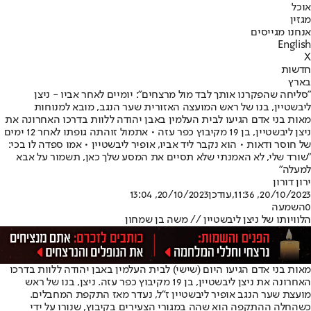
אוכל
מגזין
אנחנו מגייסים
English
X
חדשות
בארץ
"סליחה שהפקרנו אותך לבד מול מרצחים": יומיים לאחר אביו - ניצן
ליבשטיין, בנו של ראש המועצה האזורית שער הנגב, מובא למנוחות
מאות בני אדם הגיעו לבית העלמין באבן יהודה ללוות בדרכו האחרונה את
ניצן ליבשטיין, בן 19 מקיבוץ כפר עזה • אתמול זוהתה גופתו לאחר 12 ימים
של חוסר ודאות • הוא נקבר ליד אביו, אופיר ליבשטיין • אמו ספדה לו בכי:
"שורד שלי, לא האמנתי שלא תסיים את המסע שלך כאן, תשמור על אבא
למעלה"
ירון דורון
20/10/2023, 11:36
,עודכן
20/10/2023, 13:04
0
השמעה
הלוויותו של ניצן ליבשטיין // משה בן שמחון
מאות בני אדם הגיעו היום (שישי) לבית העלמין באבן יהודה ללוות בדרכו
האחרונה את ניצן ליבשטיין, בן 19 מקיבוץ כפר עזה. ניצן, בנו של ראש
מועצת שער הנגב אופיר ליבשטיין ז"ל, נעדר מאז התקפת המחבלים.
כשהחלה ההתקפה הוא שהה במגורי הצעירים בקיבוץ, שנורו על ידי