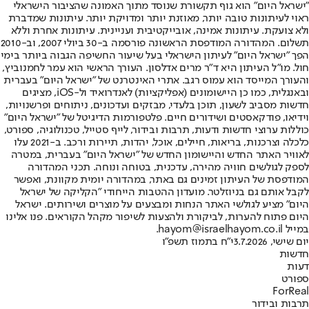
"ישראל היום" הוא גוף תקשורת שנוסד מתוך האמונה שהציבור הישראלי
ראוי לעיתונות טובה יותר, מאוזנת יותר ומדויקת יותר. עיתונות שמדברת
ולא צועקת. עיתונות אמינה, אובייקטיבית ועניינית. עיתונות אחרת וללא
תשלום. המהדורה המודפסת הראשונה פורסמה ב-30 ביולי 2007, וב-2010
הפך "ישראל היום" לעיתון הישראלי בעל שיעור החשיפה הגבוה ביותר בימי
חול. מו"ל העיתון היא ד"ר מרים אדלסון. העורך הראשי הוא עמר לחמנוביץ,
והעורך המייסד הוא עמוס רגב. אתרי האינטרנט של "ישראל היום" בעברית
ובאנגלית, כמו כן היישומונים (אפליקציות) לאנדרואיד ול-iOS, מציגים
חדשות מסביב לשעון, תוכן בלעדי, מבזקים ועדכונים, ניתוחים ופרשנויות,
וידיאו, פודקאסטים ושידורים חיים. פלטפורמות הדיגיטל של "ישראל היום"
כוללות ערוצי חדשות ודעות, תרבות ובידור, לייף סטייל, טכנולוגיה, ספורט,
כלכלה וצרכנות, בריאות, חיילים, אוכל, יהדות, תיירות ורכב. ב-2021 עלו
לאוויר האתר החדש והיישומון החדש של "ישראל היום" בעברית, במטרה
לספק לגולשים חוויה מהירה, עדכנית, בטוחה ונוחה. תכני המהדורה
המודפסת של העיתון זמינים גם באתר, במהדורה יומית מקוונת, ואפשר
לקבל אותם גם בניוזלטר. מועדון ההטבות הייחודי "הקליקה של ישראל
היום" מציע לגולשי האתר הנחות ומבצעים על מוצרים ושירותים. ישראל
היום פתוח להערות, לביקורת ולהצעות לשיפור מקהל הקוראים. פנו אלינו
במייל hayom@israelhayom.co.il.
יום שישי, 3.7.2026
י"ח בתמוז תשפ"ו
חדשות
דעות
ספורט
ForReal
תרבות ובידור