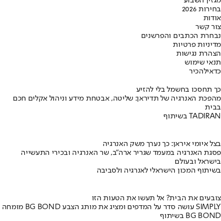
מגזין השבוע
בחירות 2026
אודות
צור קשר
נבחרת הכתבים והפרשנים
מדיניות פרטיות
הצהרת נגישות
תנאי שימוש
כדאי
להכיר
כך תחסכו בחשמל בלי להזיע
מהפכת האנרגיה של תדיראן: שליטה, אבטחת מידע וניהול אקלים חכם
בבית
בשיתוף TADIRAN
בצל איומי איראן: כך נערך משק האנרגיה
פסגת האנרגיה במעמד שגריר ארה"ב, שר האנרגיה ובכירי התעשייה
בישראל ובעולם
בשיתוף המכון הישראלי לאנרגיה ולסביבה
צובעים את הבית? אל תעשו את הטעות הזו
מומחה BG BOND עושה סדר על המדפים ומציג את מותג הצבע SIMPLY
בשיתוף BG BOND