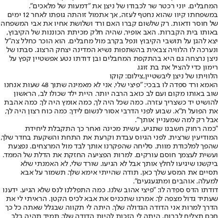
המחבלים. יוני רכטר שר לכבודו של ניצן את "דמעות של מלאכים".
במשפחתו קיוו שהוא נחטף לעזה, אך אתמול זוהתה גופתו לאחר 12 ימים
של חוסר ודאות. רק שלשום קברו האם ורד ושלושת אחיו את אבי המשפחה
באותו בית הקברות. האב אופיר, שהיה חלק מכיתת הכוננות של הקיבוץ,
יצא להגן על תושבי הקיבוץ ונפל בקרב מול מחבלים. הוא הוכר כחלל צה"ל
ונערכה לו הלוויה צבאית בהשתפות נשיא המדינה יצחק הרצוג. סבתו של
ניצן נרצחה גם היא בהתקפת המחבלים ובן דודתו נטע אפשטיין קפץ על
רימון כדי להציל את בת זוגו.
הלוויתו של ניצן ליבשטיין,צילום: קוקו
האמא ורד ספדה לו בבכי: "פיצי שלי, אני לא מאמינה שתוך 48 שעות אנחנו
שוב באותו מקום ועם לב כואב הרבה יותר. היית ילד שכולו לב, הראשון
להושיט יד כשצריך עזרה. כמה שכל היה לך, כמה אומץ היה לך. כמה אהבת
את הפועל ת"א. שבוע לפני הדרבי אסור לנשום לידך. כמה כוח רצון היה לך,
אבל רק למה שמעניין אותך".
"כמה רחוק חשבנו שתגיע. עשית מכינה ואחר כך התקבלת ליחידת
המודיעין שרצית. לפני הגיוס עבדת וקרעת את התחת והשקעת בחדר שלך,
שהפך למלכודת מוות. סליחה שהפקרנו אותך לבד מול המרצחים. נפצעת
ועשית לעצמך חוסם עורקים. למרות הפציעה החזקת את הדלת של הממד.
ביקשנו שיגיעו לחלץ אותך אבל לא הגיעו. שורד שלי, לא האמנתי שלא
תסיים את המסע שלך כאן. תודה שהייתי אימא שלך. תשמור על אבא
למעלה. אוהבים ומתגעגעים".
דודתו הדס ספדה לו: "פיצי אהוב שלנו. כמה התפללנו לנס שלא הגיע. ידענו
שעתיד גדול מצפה לך. אמרנו שתכניס את אבא לכיס הקטן. הראיתי לי את
הדרך למרות אני הדודה הגדולה שלך. היתה לי תקווה שבגלל שאתה כל כך
חכם תצליח לברוח. היתה לי הזכות להיות הדודה שלך. תמיד תהיה בלב