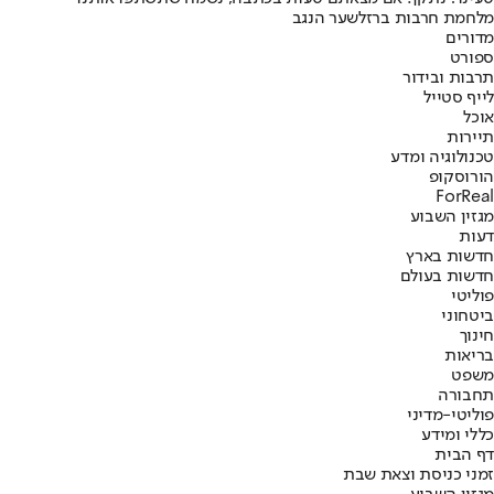
מלחמת חרבות ברזל
שער הנגב
מדורים
ספורט
תרבות ובידור
לייף סטייל
אוכל
תיירות
טכנולוגיה ומדע
הורוסקופ
ForReal
מגזין השבוע
דעות
חדשות בארץ
חדשות בעולם
פוליטי
ביטחוני
חינוך
בריאות
משפט
תחבורה
פוליטי-מדיני
כללי ומידע
דף הבית
זמני כניסת וצאת שבת