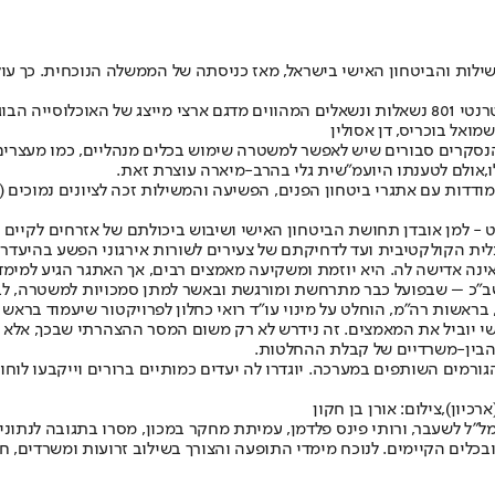
ן הפנים, המשילות והביטחון האישי בישראל, מאז כניסתה של הממשלה הנוכחית. כ
ואל בוכריס, דן אסולין
,
אולם לטענתו היועמ"שית גלי בהרב-מיארה עוצרת זאת
.
 - למן אובדן תחושת הביטחון האישי ושיבוש ביכולתם של אזרחים לקיים 
לכלית הקולקטיבית ועד לדחיקתם של צעירים לשורות אירגוני הפשע בהיע
ואינה אדישה לה. היא יוזמת ומשקיעה מאמצים רבים, אך האתגר הגיע למימ
ב"כ – שבפועל כבר מתרחשת ומורגשת ובאשר למתן סמכויות למשטרה, לבצ
שות רה"מ, הוחלט על מינוי עו"ד רואי כחלון לפרויקטור שיעמוד בראש 
 יוביל את המאמצים. זה נידרש לא רק משום המסר ההצהרתי שבכך, אלא כ
 הבין-משרדיים של קבלת ההחלטות.
הגורמים השותפים במערכה. יוגדרו לה יעדים כמותיים ברורים וייקבעו 
כיון),צילום: אורן בן חקון
מל״ל לשעבר, ורותי פינס פלדמן, עמיתת מחקר במכון, מסרו בתגובה לנתונ
 ובכלים הקיימים. לנוכח מימדי התופעה והצורך בשילוב זרועות ומשרדים,