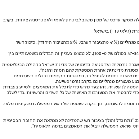
ך עולה מסקר עדכני של מכון משגב לביטחון לאומי ולאסטרטגיה ציונית, בקרב
השר
תיפקודם של הממשלה, המשטרה, הפרקליטות ומערכת בתי המשפט, בהתמודדות עם אתגרי ביטחון הפנים, הפשיעה והמשילות זכה לציונים נמוכים (47-34 בסולם של 100-0). לא נמצאו בעניין זה הבדלים משמעותיים בין
שגרה נורמלית ועד פגיעה בדימויה של מדינת ישראל בקהילה הבינלאומית
דר מסגרת מדינתית אחרת המספקת להם חסות והגנה".
דים שאינם ניתנים לטיפול רק במסגרות הקיימות ובכלים השגרתיים
ע מעצרים מנהליים גם בקרב גורמי פשיעה.
המטה לנושא זה. זהו צעד נדרש כדי לתכלל את המאמצים ולסייע בעבודת
די להבטיח את המעורבות האישית של כל השרים והרשויות ,כדי לשלב
לוחות זמנים להשגתם, תוך בקרה שוטפת של ראש הממשלה ובשקיפות מלאה
ים: "נתח גדל והולך בציבור חש שהמדינה לא ממלאת את החובה הבסיסית
 חיוני שראש הממשלה יוביל את המאמצים ברמה הלאומית".