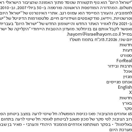
"ישראל היום" הוא גוף תקשורת שנוסד מתוך האמונה שהציבור הישראלי ראוי 
ת
ופרשנויות, וידיאו, פודקאסטים ושידורים חיים. פלטפורמות הדיגיטל של "ישרא
ב-2021 עלו לאוויר האתר החדש והיישומון החדש של "ישראל היום" בע
ואפשר לקבל אותם גם בניוזלטר. מועדון ההטבות הייחודי "הקליקה של ישרא
במייל hayom@israelhayom.co.il.
יום שני, 13.7.2026
כ"ח בתמוז תשפ"ו
חדשות
דעות
ספורט
ForReal
תרבות ובידור
אוכל
מגזין
אנחנו מגייסים
English
X
חדשות
בארץ
סקר
65 אחוזים מהציבור: מאז כניסת הממשלה חל שינוי לרעה במצב ביטחון הפנים
באלימות" • בסקר השתתפו אזרחים מהמגזר היהודי והערבי • מאיר בן שבת
מערכת היום