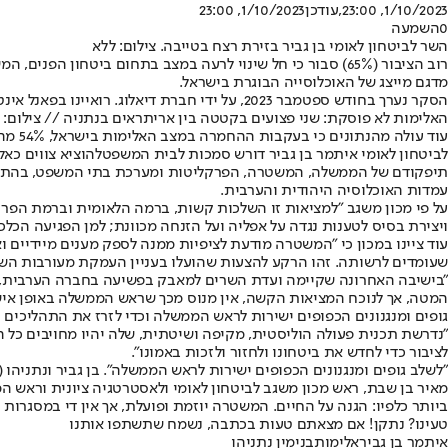
1/10/2023, 23:00
,עודכן
1/10/2023, 23:00
0
השמעה
השר לביטחון לאומי בן גביר בזירת רצח בטייבה. צילום: ללא
רוב הציבור (65%) סבור כי חל שינוי לרעה במצב בתחום ביטחו
מדגם מייצג של האוכלוסייה הבוגרת בישראל.
הסקר נערך בחודש ספטמבר 2023, על ידי חברת דיאלוג. רואיינו בפאנל אינטרנטי 801 נשאלות ונשאלים המהווים מדגם ארצי מייצג של האוכלוסייה הבוגרת (גילאי 18+) בישראל.
האלימות לא פוסקת: שני פצועים בקטטה בין אריתראים בנתניה // צילום: שמ
עוד עולה מהנתונים כי בעקבות ההחמרה במצב האלימות בישראל, 54% מהנסקרים סבורים שיש לאפשר למשטרה שימוש בכלים מנהליים, כמו מעצרים מנהליים (41% מהציבור הערבי, 57% מהציבור היהודי). כזכור,
לביטחון לאומי איתמר בן גביר דורש סמכות לבית המשפט
להוציא צווים כאלו
עמדות האוכלוסיה היהודית והערבית.
על פי מכון משגב "למציאות זו השלכות קשות, ברמה הלאומית וברמת הפרט
ויצירת בסיס לטענות נגדה על אפליה ועל הזנחה מכוונת; למן הפגיעה הכ
עוד ציינו במכון כי "המשטרה מודעת לציפיות ממנה לספק מענים מיידיים 
שעומדים לרשותה. זהו הרקע להצעות שהועלו בעניין העמקת מעורבות הש
"בישיבה האחרונה שקיימה ועדת השרים למאבק בפשיעה בחברה הערבית, ברא
המטה, אך לנוכח המציאות הקשה, אין מנוס מכך שראש הממשלה באופן אישי
גופים ומנגנונים הכפופים ישירות לראש הממשלה וכדי לזרז את התהליכים
"נדרשת תכנית פעולה הוליסטית, מקיפה ושיטתית, שלה יהיו מחויבים כל 
לציבור כדי לחדש את ביטחונו ולחזור ולזכות באמונו".
"לשלב גופים ומנגנונים הכפופים ישירות לראש הממשלה". בן גביר ונתניהו (אר
מאיר בן שבת, ראש מכון משגב לביטחון לאומי ולאסטרטגיה ציונית וראש ה
ביותר כלפיו: הגנה על החיים. המשטרה יוזמת ופועלת, אך אין די במסגרות
טעינו? נתקן! אם מצאתם טעות בכתבה, נשמח שתשתפו אותנו
איתמר בן גביר
אלימות
בנימין נתניהו