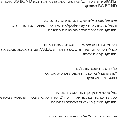
מומחה BG BOND עושה סדר על המדפים ומציג את מותג הצבע SIMPLY
בשיתוף BG BOND
שיא של 600 מיליון שקל: הטוטו עושה מהפיכה
יחסי הימור משופרים, הפקדות ב-Apple Pay ותשלום זכיות מיידי
בשיתוף המועצה להסדר ההימורים בספורט
הפרויקט החדש שמסקרן רוכשים בפתח תקווה
קבוצת אלמוג מציגה את פרויקט MALA: מגדלי הפרימיום האחרונים בפתח תקווה
בשיתוף קבוצת אלמוג
כל ההטבות שמגיעות לכם
מה ההבדל בין מועדון תעופה וכרטיס אשראי?
בשיתוף FLYCARD
בצל איומי איראן: כך נערך משק האנרגיה
פסגת האנרגיה במעמד שגריר ארה"ב, שר האנרגיה ובכירי התעשייה בישראל
בשיתוף המכון הישראלי לאנרגיה ולסביבה