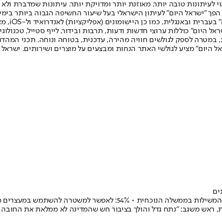
לעיתונות טובה יותר, מאוזנת יותר ומדויקת יותר. עיתונות שמדברת ולא צ
שלום. המהדורה המודפסת הראשונה פורסמה ב-30 ביולי 2007, וב-2010 הפך "ישראל היום" לעיתון הישראלי בעל שי
לחמנוביץ,
ל היום" כוללות ערוצי חדשות ודעות, תרבות ובידור, לייף סטייל, טכנולוגיה
ברית, במטרה לספק לגולשים חוויה מהירה, עדכנית, בטוחה ונוחה. תכני המה
ל היום" מציע לגולשי האתר הנחות ומבצעים על מוצרים ושירותים. ישראל 
רוב הציבור, לפי סקר של מכון משגב לביטחון לאומי: חל שינוי לרעה בתחום
, ראש משגב: "נתח גדל והולך בציבור חש שהמדינה לא ממלאת את החובה ה