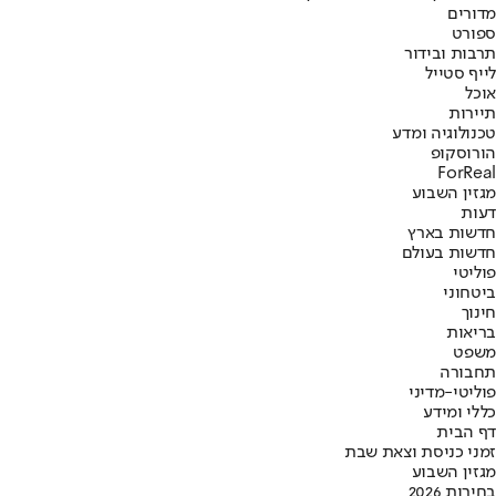
מדורים
ספורט
תרבות ובידור
לייף סטייל
אוכל
תיירות
טכנולוגיה ומדע
הורוסקופ
ForReal
מגזין השבוע
דעות
חדשות בארץ
חדשות בעולם
פוליטי
ביטחוני
חינוך
בריאות
משפט
תחבורה
פוליטי-מדיני
כללי ומידע
דף הבית
זמני כניסת וצאת שבת
מגזין השבוע
בחירות 2026