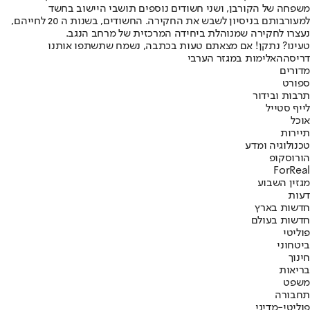
משפחה של הקורבן, ושני חשודים נוספים תושבי היישוב בחשד
למעורבותם בניסיון לשבש את החקירה. החשודים, בשנות ה 20 לחייהם,
נעצרו לחקירה שמנוהלת ביחידה המרכזית של מרחב הנגב.
טעינו? נתקן! אם מצאתם טעות בכתבה, נשמח שתשתפו אותנו
דריסה
האלימות במגזר הערבי
מדורים
ספורט
תרבות ובידור
לייף סטייל
אוכל
תיירות
טכנולוגיה ומדע
הורוסקופ
ForReal
מגזין השבוע
דעות
חדשות בארץ
חדשות בעולם
פוליטי
ביטחוני
חינוך
בריאות
משפט
תחבורה
פוליטי-מדיני