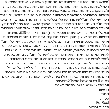
"ישראל היום" הוא גוף תקשורת שנוסד מתוך האמונה שהציבור הישראלי
ראוי לעיתונות טובה יותר, מאוזנת יותר ומדויקת יותר. עיתונות שמדברת
ולא צועקת. עיתונות אמינה, אובייקטיבית ועניינית. עיתונות אחרת וללא
תשלום. המהדורה המודפסת הראשונה פורסמה ב-30 ביולי 2007, וב-2010
הפך "ישראל היום" לעיתון הישראלי בעל שיעור החשיפה הגבוה ביותר בימי
חול. מו"ל העיתון היא ד"ר מרים אדלסון. העורך הראשי הוא עמר לחמנוביץ,
והעורך המייסד הוא עמוס רגב. אתרי האינטרנט של "ישראל היום" בעברית
ובאנגלית, כמו כן היישומונים (אפליקציות) לאנדרואיד ול-iOS, מציגים
חדשות מסביב לשעון, תוכן בלעדי, מבזקים ועדכונים, ניתוחים ופרשנויות,
וידיאו, פודקאסטים ושידורים חיים. פלטפורמות הדיגיטל של "ישראל היום"
כוללות ערוצי חדשות ודעות, תרבות ובידור, לייף סטייל, טכנולוגיה, ספורט,
כלכלה וצרכנות, בריאות, חיילים, אוכל, יהדות, תיירות ורכב. ב-2021 עלו
לאוויר האתר החדש והיישומון החדש של "ישראל היום" בעברית, במטרה
לספק לגולשים חוויה מהירה, עדכנית, בטוחה ונוחה. תכני המהדורה
המודפסת של העיתון זמינים גם באתר, במהדורה יומית מקוונת, ואפשר
לקבל אותם גם בניוזלטר. מועדון ההטבות הייחודי "הקליקה של ישראל
היום" מציע לגולשי האתר הנחות ומבצעים על מוצרים ושירותים. ישראל
היום פתוח להערות, לביקורת ולהצעות לשיפור מקהל הקוראים. פנו אלינו
במייל hayom@israelhayom.co.il.
יום שלישי, 23.6.2026
ח' בתמוז תשפ"ו
חדשות
דעות
ספורט
ForReal
תרבות ובידור