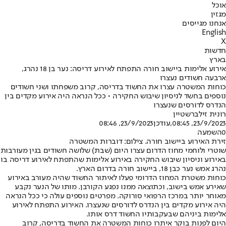
אוכל
מגזין
אנחנו מגייסים
English
X
חדשות
בארץ
אירוע אלימות ביישוב חורה התפתח לאירוע דריסה: נער בן 18 נהרג,
ארבעה חשודים נעצרו
כוחות המשטרה עצרו את החשוד בדריסה, קרוב משפחתו ושני חשודים
נוספים בחשד לניסיון שיבוש החקירה • ככל הנראה היה אירוע מקדים בין
הנדרס לדורסים שנעצרו
רונית זילברשטיין
23/9/2023, 08:45
,עודכן
23/9/2023, 08:46
0
השמעה
זירת האירוע ביישוב חורה. צילום: דוברות המשטרה
שוטרי ולוחמי מחוז הדרום עצרו היום (שבת) שלושה חשודים בגין מעורבות
באירוע וניסיון שיבוש החקירה באירוע אלימות שהתפתח לאירוע דריסה בו
נהרג אמש נער כבן 18, ביישוב חורה בדרום הארץ.
כוחות משטרת המחוז הדרומי פעלו לאיתור החשוד שהיה מעורב באירוע
שאירע אמש בישוב, וכתוצאה ממנו נפגע הקורבן. מותו של הנער נקבע
מאוחר יותר במרכז הרפואי סורוקה. מפרטים נוספים עולה כי ככל הנראה
היה אירוע מקדים בין הנדרס לדורסים שנעצרו. האירוע התפתח לאירוע
אלימות ביניהם שבעקבותיו החשוד דרס אותו.
היום לפנות בוקר איתרו כוחות המשטרה את החשוד בדריסה, קרוב