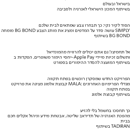
בישראל ובעולם
בשיתוף המכון הישראלי לאנרגיה ולסביבה
הסוד לקיר נקי: כך תבחרו צבע שמתאים לבית שלכם
מומחה BG BOND עושה סדר על המדפים ומציג את מותג הצבע SIMPLY
בשיתוף BG BOND
אל תחמיצו! גם אתם יכולים להרוויח מהמונדיאל
יחסי הימור משופרים, הפקדות ב-Apple Pay ותשלום זכיות מיידי
בשיתוף המועצה להסדר ההימורים בספורט
הפרויקט החדש שמסקרן רוכשים בפתח תקווה
קבוצת אלמוג מציגה את פרויקט MALA: מגדלי הפרימיום האחרונים
בפתח תקווה
בשיתוף קבוצת אלמוג
כך תחסכו בחשמל בלי להזיע
מהפכת האנרגיה של תדיראן: שליטה, אבטחת מידע וניהול אקלים חכם
בבית
בשיתוף TADIRAN