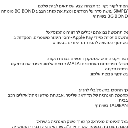
הסוד לקיר נקי: כך תבחרו צבע שמתאים לבית שלכם
מומחה BG BOND עושה סדר על המדפים ומציג את מותג הצבע SIMPLY
בשיתוף BG BOND
אל תחמיצו! גם אתם יכולים להרוויח מהמונדיאל
יחסי הימור משופרים, הפקדות ב-Apple Pay ותשלום זכיות מיידי
בשיתוף המועצה להסדר ההימורים בספורט
הפרויקט החדש שמסקרן רוכשים בפתח תקווה
קבוצת אלמוג מציגה את פרויקט MALA: מגדלי הפרימיום האחרונים
בפתח תקווה
בשיתוף קבוצת אלמוג
כך תחסכו בחשמל בלי להזיע
מהפכת האנרגיה של תדיראן: שליטה, אבטחת מידע וניהול אקלים חכם
בבית
בשיתוף TADIRAN
בצל האיומים מאיראן: כך נערך משק האנרגיה בישראל
פסגת האנרגיה במעמד שגריר ארה"ב, שר האנרגיה ובכירי התעשייה