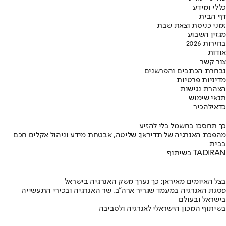
כללי ומידע
דף הבית
זמני כניסת וצאת שבת
מגזין השבוע
בחירות 2026
אודות
צור קשר
נבחרת הכתבים והפרשנים
מדיניות פרטיות
הצהרת נגישות
תנאי שימוש
כדאי
להכיר
כך תחסכו בחשמל בלי להזיע
מהפכת האנרגיה של תדיראן: שליטה, אבטחת מידע וניהול אקלים חכם
בבית
בשיתוף TADIRAN
בצל האיומים מאיראן: כך נערך משק האנרגיה בישראל
פסגת האנרגיה במעמד שגריר ארה"ב, שר האנרגיה ובכירי התעשייה
בישראל ובעולם
בשיתוף המכון הישראלי לאנרגיה ולסביבה