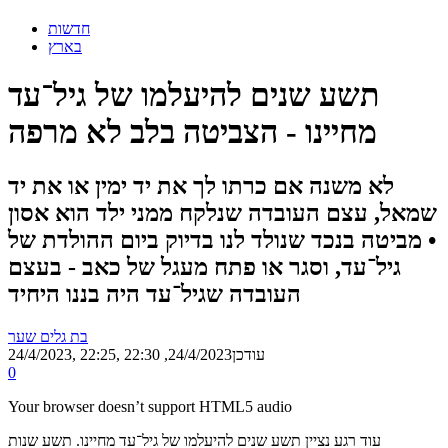
חדשות
בארץ
תשע שנים להיעלמו של גיל־עד
מחיינו - הצביטה בלב לא מרפה
לא משנה אם כרתו לך את יד ימין או את יד
שמאל, עצם העובדה שנלקח ממני ילד הוא אסון
• מביטה בנכד שנולד לנו בדיוק ביום ההולדת של
גיל־עד, וסגר או פתח מעגל של כאב - בעצם
העובדה שגיל־עד היה בננו היחיד
בת גלים שער
, עודכן
24/4/2023, 22:30
24/4/2023, 22:25
0
Your browser doesn’t support HTML5 audio
עוד רגע נציין תשע שנים להיעלמו של גיל־עד מחיינו. תשע שנות