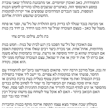
התמודדות, כאב ואובדן יומיומיים. אני מתבוננת בתהליך שאני עוברת
במסע האינסופי הזה, באתגרים שניצבים מולנו כהורים לחמש הבנות
הנוספות, בשני הנכדים המדהימים שמפיצים אור יקרות למקומות
החשוכים שהנפש דוהרת אליהם.
אני מביטה בנכד שנולד לנו בדיוק ביום ההולדת של גיל־עד, וסגר או פתח
מעגל של כאב - בעצם העובדה שגיל־עד היה בננו היחיד. בן יחיד בין בנות.
בת גלים, צילום: מרים צחי
עם האובדן של גיל־עד הפכנו בין רגע לבית של בנות - חמש בנות
מדהימות, אחת־אחת. אני נזכרת כיצד רבים שאלו אותי בתקופת האסון
אם העובדה שהוא בן יחיד מוסיפה או גורעת. עניתי בתמימות שלא משנה
אם כרתו לך את יד ימין או את יד שמאל, עצם העובדה שנלקח ממני ילד
הוא אסון. נקודה.
זה נכון, אבל מורכב הרבה יותר. פתאום כשנדרשנו ביום־יום להתמודד עם
החסר, פגשתי אותו במקומות לא צפויים. מי יישב ליד אופיר בתפילות
בבית הכנסת? ואת מי אופיר יחבק עטוף בטלית בעת ברכת כוהנים או
יבנה איתו סוכה בצאת יום הכיפורים? מי יעזור לי לסחוב סלים כבדים
מהסופר או יגיע למדף הגבוה להוריד את הכוסות החגיגיות לפני פסח, ואולי
האם הכואב ביותר - האם לא אוכל עוד לשוחח עם מישהו שיכיל ויבין
אותי כמו גבר קטן?
בשולחן שבת אופיר מצא עצמו תקופה ארוכה מוקף בבנות ובחברות