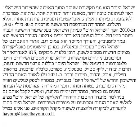
"ישראל היום" הוא גוף תקשורת שנוסד מתוך האמונה שהציבור הישראלי
ראוי לעיתונות טובה יותר, מאוזנת יותר ומדויקת יותר. עיתונות שמדברת
ולא צועקת. עיתונות אמינה, אובייקטיבית ועניינית. עיתונות אחרת וללא
תשלום. המהדורה המודפסת הראשונה פורסמה ב-30 ביולי 2007,
וב-2010 הפך "ישראל היום" לעיתון הישראלי בעל שיעור החשיפה הגבוה
ביותר בימי חול. מו"ל העיתון היא ד"ר מרים אדלסון. העורך הראשי הוא
עמר לחמנוביץ, והעורך המייסד הוא עמוס רגב. אתרי האינטרנט של
"ישראל היום" בעברית ובאנגלית, כמו כן היישומונים (אפליקציות)
לאנדרואיד ול-iOS, מציגים חדשות מסביב לשעון, תוכן בלעדי, מבזקים
ועדכונים, ניתוחים ופרשנויות, וידיאו, פודקאסטים ושידורים חיים.
פלטפורמות הדיגיטל של "ישראל היום" כוללות ערוצי חדשות ודעות,
תרבות ובידור, לייף סטייל, טכנולוגיה, ספורט, כלכלה וצרכנות, בריאות,
חיילים, אוכל, יהדות, תיירות ורכב. ב-2021 עלו לאוויר האתר החדש
והיישומון החדש של "ישראל היום" בעברית, במטרה לספק לגולשים חוויה
מהירה, עדכנית, בטוחה ונוחה. תכני המהדורה המודפסת של העיתון
זמינים גם באתר, במהדורה יומית מקוונת, ואפשר לקבל אותם גם
בניוזלטר. מועדון ההטבות הייחודי "הקליקה של ישראל היום" מציע
לגולשי האתר הנחות ומבצעים על מוצרים ושירותים. ישראל היום פתוח
להערות, לביקורת ולהצעות לשיפור מקהל הקוראים. פנו אלינו במייל
hayom@israelhayom.co.il.