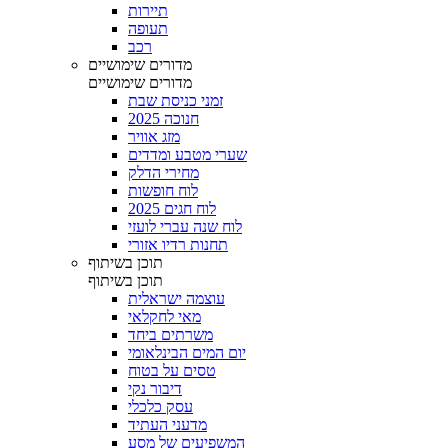
תיירות
תעופה
רכב
מדורים שימושיים
מדורים שימושיים
זמני כניסת שבת
חנוכה 2025
מזג אוויר
שערי מטבע ומדדים
מחירי הדלק
לוח חופשות
לוח חגים 2025
לוח שנה עברי לועזי
תחנות רדיו אזורי
תוכן בשיתוף
תוכן בשיתוף
עוצמה ישראלית
מאי לחקלאי
משרתים ביחד
יום המים הבינלאומי
טסים על בטוח
דיבור נקי
עסק כלכלי
מדעני העתיד
המשפיעים של מסע