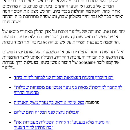
שלהן, ואני הסתובבתי בפיג'מה וללא כיסוי ראש כי אין בנים בבית או
חברים של בנים. ואז הגיעו החתנים, בינתיים שניים. ב"ה מדהימים
אחד־אחד, והפיג'מה הוחלפה בבגד בית, והראש מצא את הכיסוי הנוח
ואופיר כבר לא גבר יחיד בשולחן שבת, והמשפחה מתרחבת ב"ה וההווה
משנה פנים.
יחד עם זאת, התמונה של גיל־עד ניצבת על אדן החלון מאחורי כיסאו של
אופיר שיושב בראש שולחן השבת, והצביטה בלב לא מרפה, ותחושת
ההחמצה מבעבעת תמידית על אש גבוהה או נמוכה, אך תמיד נוכחת.
ואולי תחושת החוסר התמידית הזו, או המשמעות של אותם ימי חיפושים
עת הרגשנו את הביחד והערבות ההדדית, הובילה אותנו לייצר הזדמנויות
של חיבור אנושי בינינו, בפעילות דרך עמותת Sonshine שהקמנו לזכר
גיל־עד.
יום הזיכרון וחגיגות העצמאות הזכירו לנו לבחור לחיות ביחד
"להתחבר למורשת": מאות בני נוער נפגשו עם משפחות שכולות
מהמגזר הדרוזי
פרסומת
|
בצל איומי איראן: כך נערך משק האנרגיה
הגבולות נחצו: לפני הכל זה היום שלהם
"זה סיפור מלא בגעגוע": האחיות השכולות מעבירות את
זכרונותיהן לדור הצעיר