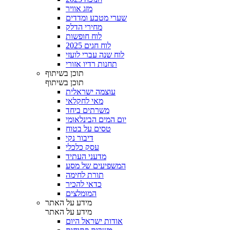
מזג אוויר
שערי מטבע ומדדים
מחירי הדלק
לוח חופשות
לוח חגים 2025
לוח שנה עברי לועזי
תחנות רדיו אזורי
תוכן בשיתוף
תוכן בשיתוף
עוצמה ישראלית
מאי לחקלאי
משרתים ביחד
יום המים הבינלאומי
טסים על בטוח
דיבור נקי
עסק כלכלי
מדעני העתיד
המשפיעים של מסע
תורת לחימה
כדאי להכיר
המומלצים
מידע על האתר
מידע על האתר
אודות ישראל היום