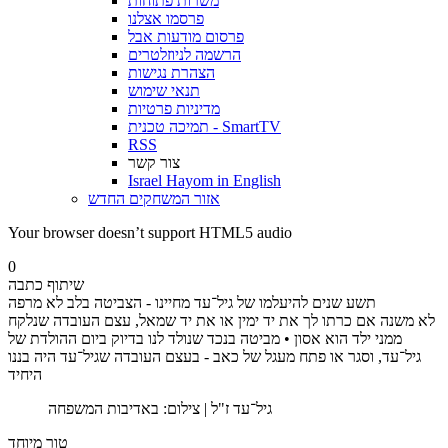
משרות פתוחות
פרסמו אצלנו
פרסום מודעות אבל
הרשמה לניוזלטרים
הצהרת נגישות
תנאי שימוש
מדיניות פרטיות
תמיכה טכנית - SmartTV
RSS
צור קשר
Israel Hayom in English
אזור המשחקים החדש
Your browser doesn’t support HTML5 audio
0
שיתוף כתבה
תשע שנים להיעלמו של גיל־עד מחיינו - הצביטה בלב לא מרפה
לא משנה אם כרתו לך את יד ימין או את יד שמאל, עצם העובדה שנלקח
ממני ילד הוא אסון • מביטה בנכד שנולד לנו בדיוק ביום ההולדת של
גיל־עד, וסגר או פתח מעגל של כאב - בעצם העובדה שגיל־עד היה בננו
היחיד
גיל־עד ז"ל | צילום: באדיבות המשפחה
טור מיוחד