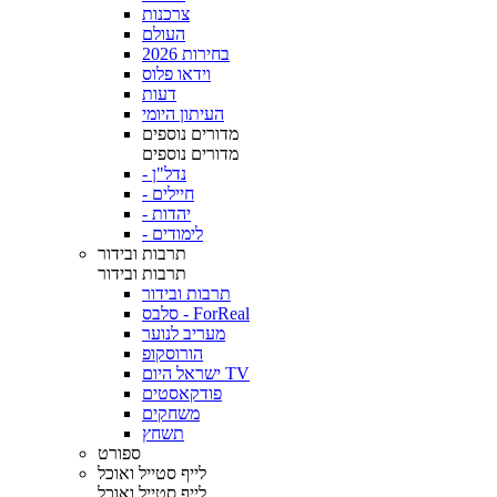
צרכנות
העולם
בחירות 2026
וידאו פלוס
דעות
העיתון היומי
מדורים נוספים
מדורים נוספים
- נדל"ן
- חיילים
- יהדות
- לימודים
תרבות ובידור
תרבות ובידור
תרבות ובידור
סלבס - ForReal
מעריב לנוער
הורוסקופ
ישראל היום TV
פודקאסטים
משחקים
תשחץ
ספורט
לייף סטייל ואוכל
לייף סטייל ואוכל