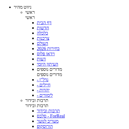
ניווט מהיר
ראשי
ראשי
דף הבית
חדשות
כלכלה
צרכנות
העולם
בחירות 2026
וידאו פלוס
דעות
העיתון היומי
מדורים נוספים
מדורים נוספים
- נדל"ן
- חיילים
- יהדות
- לימודים
תרבות ובידור
תרבות ובידור
תרבות ובידור
סלבס - ForReal
מעריב לנוער
הורוסקופ