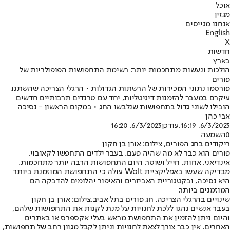
אוכל
מגזין
אנחנו מגייסים
English
X
חדשות
בארץ
הולכות ונעשות מתחכמות יותר: רשימת התחפושות הפופולריות של
פורים
פורסמו נתוני המכירות של הרשתות הגדולות • הרגלי הצריכה שהשתנו,
עיקרם במעבר להזמנות דיגיטליות, יחד עם טרנדים תרבותיים חדשים
הובילו לשוני גדול בתחפושות שנלבשו החג • במקום הראשון - נסיכה
אבי כהן
6/3/2023, 16:19
,עודכן
6/3/2023, 16:20
0
השמעה
ריקודים בחג הפורים, צילום: אורן בן חקון
פורים הוא כבר לא מה שהיה פעם. בעבר ילדים התחפשו לקאובוי,
אינדיאני, אחות, חייל ושוטר, היום התחפושות הרבה יותר מתחכמות.
מבדיקה שעשו באפליקציית Wolt עולה כי התחפושת המוזמנת ביותר
היא נסיכה, ובקטגוריית האביזרים והאיפור יהלומים להדבקה הם
המוזמנים ביותר.
שינויים בהרגלי הצריכה. חג פורים בתל אביב,צילום: אורן בן חקון
בעבר אנשים נהגו ללכת לחנויות על מנת לקנות את התחפושות שלהם,
והיום ניתן להזמין את התחפושת מראש בעלי אקספרס או באתרים
האחרים. אין כבר צורך לצאת לחנויות וניתן לקבל מגוון רחב של תחפושות,