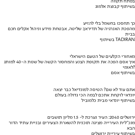
בפתח תקווה
בשיתוף קבוצת אלמוג
כך תחסכו בחשמל בלי להזיע
מהפכת האנרגיה של תדיראן: שליטה, אבטחת מידע וניהול אקלים חכם
בבית
בשיתוף TADIRAN
מאחורי הקלעים של הטעם הישראלי
איך אסם הפכה את תקופת הצנע והמחסור הקשה של שנות ה-40 למותג
לאומי?
בשיתוף אסם
אתם עוד לא שם? הטיסה למונדיאל כבר יצאה
יונדאי לוקחת אתכם לבמה הכי גדולה בעולם
בשיתוף יונדאי מבית כלמוביל
ירושלים 2040: העיר נערכת ל- 1.5 מליון תושבים
מנכ"לית העירייה מציגה תוכנית להשארת הצעירים ובניית עתיד הדור
הבא
בשיתוף עיריית ירושלים