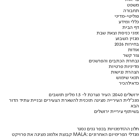
משפט
תחבורה
פוליטי-מדיני
כללי ומידע
דף הבית
זמני כניסת וצאת שבת
מגזין השבוע
בחירות 2026
אודות
צור קשר
נבחרת הכתבים והפרשנים
מדיניות פרטיות
הצהרת נגישות
תנאי שימוש
כדאי
להכיר
ירושלים 2040: העיר נערכת ל- 1.5 מליון תושבים
מנכ"לית העירייה מציגה תוכנית להשארת הצעירים ובניית עתיד הדור
הבא
בשיתוף עיריית ירושלים
חלון ההזדמנויות בכפר גנים נסגר
קבוצת אלמוג מציגה את פרויקט MALA: מגדלי הפרימיום האחרונים