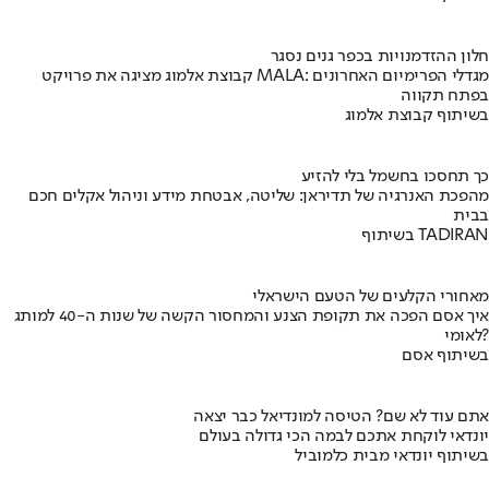
חלון ההזדמנויות בכפר גנים נסגר
קבוצת אלמוג מציגה את פרויקט MALA: מגדלי הפרימיום האחרונים
בפתח תקווה
בשיתוף קבוצת אלמוג
כך תחסכו בחשמל בלי להזיע
מהפכת האנרגיה של תדיראן: שליטה, אבטחת מידע וניהול אקלים חכם
בבית
בשיתוף TADIRAN
מאחורי הקלעים של הטעם הישראלי
איך אסם הפכה את תקופת הצנע והמחסור הקשה של שנות ה-40 למותג
לאומי?
בשיתוף אסם
אתם עוד לא שם? הטיסה למונדיאל כבר יצאה
יונדאי לוקחת אתכם לבמה הכי גדולה בעולם
בשיתוף יונדאי מבית כלמוביל