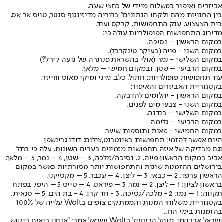
אביזרים ואיפור במשלוח מיידי של כחצי שעה.
בין החנויות מהם נלקחו הנתונים" ברוריה מדיזינגוף סנטר, טויס אר אס,
בית הצעצוע, ענק התחפושות, קרקס ועוד.
מדירוג התחפושות הפופולריות עולה כי:
במקום הראשון – נסיכה.
במקום השני - פייה (בעיקר טינקרבל).
במקום השלישי - נמר (אולי בהשראת פנתרה של נועה קירל?)
במקום הרביעי – שטן, ובמקום חמישי – מלאך.
עוד תחפושות פופולריות: חתול, כלב, מיני ומיקי מאוס וחייזר.
בקטגוריית האביזרים והאיפור:
במקום הראשון - יהלומים להדבקה.
במקום השני - צבעי מים לפנים.
במקום השלישי – בנדנה.
במקום הרביעי – גלימה
במקום החמישי - פאות ותוספות שיער.
היום אפשר להזמין תחפושות באינטרנט,צילום: דודו גרינשפן
וגם מבדיקה של איזה תחפושות מזמינים בערים השונות, עלה כי בתל
אביב במקום הראשון פייה, 2, נסיכה/מלכה, 3 – שטן, 4 – נמר, 5 – מלאך.
בירושלים ההזמנות שונות והתחפושות יותר מסורתיות כאשר במקום
הראשון ערפד, 2 – כבאי, 3 – ליצן, 4 – עכבר, 5 – מקסיקני.
בראשון לציון: 1 – ליצן, 2 – נמר, 3 – פיראט, 4 – טייס 5 – היפי. בפתח
תקווה: 1 – נמר, 2 - מלכה/נסיכה, 3 - חד קרן, 4 - בת הים, 5 – סנאית.
בקטגוריית משלוחי המנות והממתקים צופים בWolt עלייה של 100%
בהזמנות בימי החג.
ישראל אברהמי, מנהל הריטייל בWolt ישראל אמר: ״אנחנו רואים ביקוש