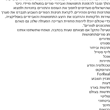
הולך וגובר להזמנת תחפושות ואביזרי פורים במשלוח מיידי. ניכר
שהישראלים מעדיפים לחסוך את העומס והתורים בחנויות ולמצוא
פתרונות נוחים ומהירים. לקראת חגיגות הפורים השבוע תגברנו את מערך
שירות הלקוחות והרחבנו את היצע התחפושות והאביזרים באפליקציה,
כדי שכולם יוכלו ליהנות מחווית הצריכה המעולה שלנו, גם כשהם
מתכוננים לפורים״.
טעינו? נתקן! אם מצאתם טעות בכתבה, נשמח שתשתפו אותנו
חג פורים
תחפושות
מדורים
ספורט
תרבות ובידור
לייף סטייל
אוכל
תיירות
טכנולוגיה ומדע
הורוסקופ
ForReal
מגזין השבוע
דעות
חדשות בארץ
חדשות בעולם
פוליטי
ביטחוני
חינוך
בריאות