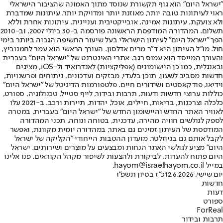
"ישראל היום" הוא גוף תקשורת שנוסד מתוך האמונה שהציבור הישראלי
ראוי לעיתונות טובה יותר, מאוזנת יותר ומדויקת יותר. עיתונות שמדברת
ולא צועקת. עיתונות אמינה, אובייקטיבית ועניינית. עיתונות אחרת וללא
תשלום. המהדורה המודפסת הראשונה פורסמה ב-30 ביולי 2007, וב-2010
הפך "ישראל היום" לעיתון הישראלי בעל שיעור החשיפה הגבוה ביותר בימי
חול. מו"ל העיתון היא ד"ר מרים אדלסון. העורך הראשי הוא עמר לחמנוביץ,
והעורך המייסד הוא עמוס רגב. אתרי האינטרנט של "ישראל היום" בעברית
ובאנגלית, כמו כן היישומונים (אפליקציות) לאנדרואיד ול-iOS, מציגים
חדשות מסביב לשעון, תוכן בלעדי, מבזקים ועדכונים, ניתוחים ופרשנויות,
וידיאו, פודקאסטים ושידורים חיים. פלטפורמות הדיגיטל של "ישראל היום"
כוללות ערוצי חדשות ודעות, תרבות ובידור, לייף סטייל, טכנולוגיה, ספורט,
כלכלה וצרכנות, בריאות, חיילים, אוכל, יהדות, תיירות ורכב. ב-2021 עלו
לאוויר האתר החדש והיישומון החדש של "ישראל היום" בעברית, במטרה
לספק לגולשים חוויה מהירה, עדכנית, בטוחה ונוחה. תכני המהדורה
המודפסת של העיתון זמינים גם באתר, במהדורה יומית מקוונת, ואפשר
לקבל אותם גם בניוזלטר. מועדון ההטבות הייחודי "הקליקה של ישראל
היום" מציע לגולשי האתר הנחות ומבצעים על מוצרים ושירותים. ישראל
היום פתוח להערות, לביקורת ולהצעות לשיפור מקהל הקוראים. פנו אלינו
במייל hayom@israelhayom.co.il.
יום שישי, 12.6.2026
כ"ז בסיון תשפ"ו
חדשות
דעות
ספורט
ForReal
תרבות ובידור