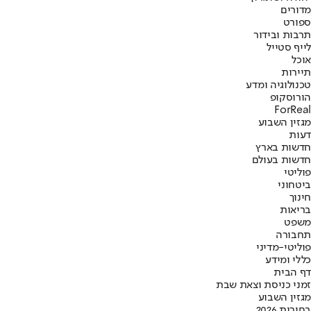
מדורים
ספורט
תרבות ובידור
לייף סטייל
אוכל
תיירות
טכנולוגיה ומדע
הורוסקופ
ForReal
מגזין השבוע
דעות
חדשות בארץ
חדשות בעולם
פוליטי
ביטחוני
חינוך
בריאות
משפט
תחבורה
פוליטי-מדיני
כללי ומידע
דף הבית
זמני כניסת וצאת שבת
מגזין השבוע
בחירות 2026