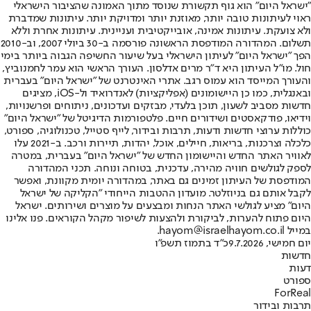
"ישראל היום" הוא גוף תקשורת שנוסד מתוך האמונה שהציבור הישראלי
ראוי לעיתונות טובה יותר, מאוזנת יותר ומדויקת יותר. עיתונות שמדברת
ולא צועקת. עיתונות אמינה, אובייקטיבית ועניינית. עיתונות אחרת וללא
תשלום. המהדורה המודפסת הראשונה פורסמה ב-30 ביולי 2007, וב-2010
הפך "ישראל היום" לעיתון הישראלי בעל שיעור החשיפה הגבוה ביותר בימי
חול. מו"ל העיתון היא ד"ר מרים אדלסון. העורך הראשי הוא עמר לחמנוביץ,
והעורך המייסד הוא עמוס רגב. אתרי האינטרנט של "ישראל היום" בעברית
ובאנגלית, כמו כן היישומונים (אפליקציות) לאנדרואיד ול-iOS, מציגים
חדשות מסביב לשעון, תוכן בלעדי, מבזקים ועדכונים, ניתוחים ופרשנויות,
וידיאו, פודקאסטים ושידורים חיים. פלטפורמות הדיגיטל של "ישראל היום"
כוללות ערוצי חדשות ודעות, תרבות ובידור, לייף סטייל, טכנולוגיה, ספורט,
כלכלה וצרכנות, בריאות, חיילים, אוכל, יהדות, תיירות ורכב. ב-2021 עלו
לאוויר האתר החדש והיישומון החדש של "ישראל היום" בעברית, במטרה
לספק לגולשים חוויה מהירה, עדכנית, בטוחה ונוחה. תכני המהדורה
המודפסת של העיתון זמינים גם באתר, במהדורה יומית מקוונת, ואפשר
לקבל אותם גם בניוזלטר. מועדון ההטבות הייחודי "הקליקה של ישראל
היום" מציע לגולשי האתר הנחות ומבצעים על מוצרים ושירותים. ישראל
היום פתוח להערות, לביקורת ולהצעות לשיפור מקהל הקוראים. פנו אלינו
במייל hayom@israelhayom.co.il.
יום חמישי, 9.7.2026
כ"ד בתמוז תשפ"ו
חדשות
דעות
ספורט
ForReal
תרבות ובידור