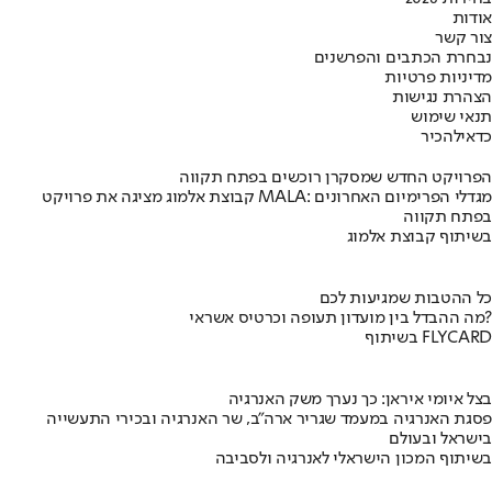
אודות
צור קשר
נבחרת הכתבים והפרשנים
מדיניות פרטיות
הצהרת נגישות
תנאי שימוש
כדאי
להכיר
הפרויקט החדש שמסקרן רוכשים בפתח תקווה
קבוצת אלמוג מציגה את פרויקט MALA: מגדלי הפרימיום האחרונים
בפתח תקווה
בשיתוף קבוצת אלמוג
כל ההטבות שמגיעות לכם
מה ההבדל בין מועדון תעופה וכרטיס אשראי?
בשיתוף FLYCARD
בצל איומי איראן: כך נערך משק האנרגיה
פסגת האנרגיה במעמד שגריר ארה"ב, שר האנרגיה ובכירי התעשייה
בישראל ובעולם
בשיתוף המכון הישראלי לאנרגיה ולסביבה