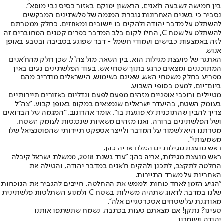
בין חמישה לשבעה ח'אנים, הראשון ימוקם באזור בסיס נבי מוסא".
נסביר כי בשנים האחרונות גוברת המגמה של פלשתינים המבקשים
להשתלט על מדבר יהודה ולהקים בו יישובים ומאחזים. כחלק ממטרתם
להשתלט על שטח C, החלו לקום בלב המדבר כפרים קטנים המחוברים זה
לזה באמצעות כבישים ועמודי חשמל - דבר שפוגע בסביבה ובטבע באופן
אנוש.
האתגר של מועצת מגילות הוא, בין השאר, מול צה"ל, שכן חלק מהח'אנים
המתוכננים נמצאים כרגע בתוך שטחי אש. בעוד הפלשתינים נעים באין
מפריע בחלק משטחי האש, שאינם בשימוש, הישראלים מודרים מהם
ביום־יום, למעט בסופי השבוע.
מטיילים ורוכבי אופניים מזהים מפעם לפעם ונדליזם באזורים תיירותיים
בעומק השטח, בהיעדר ישראלים שנמצאים במקום באופן קבוע. "צה"ל
צריך להבין שהתוכנית לא פוגעת בו", אומר אהרונוב. "המגמה של הבדואים
ושל הפלשתינים ברורה, ואנו מזהים משאיות שנכנסות לעומק השטח.
מטרתנו היא לשמור על המדבר ולייצר אספקט תיירותי שהפוטנציאל שלו
משמעותי".
ראש מועצת מגילות ים המלח אריה כהן,
ראש מועצת מגילות, אריה כהן: "עוד בשנת 2018, ממשלת ישראל קיבלה
החלטה לתקצב, לתכנן ולהקים ח'אנים במדבר יהודה, והטילה את
האחריות על משרד התיירות.
"הגיע הזמן לאחד כוחות ולממש את ההחלטה. חייבים להגביר את הנוכחות
שלנו במדבר, לדאוג שתהיה משילות בשטח C ולמנוע השתלטות פלשתינית
מאורגנת על שטחים אסטרטגיים אלה".
טעינו? נתקן! אם מצאתם טעות בכתבה, נשמח שתשתפו אותנו
יהודה ושומרון