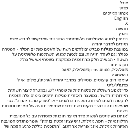
אוכל
מגזין
אנחנו מגייסים
English
X
חדשות
בארץ
בניסיון למנוע השתלטות פלשתינית: התוכנית שמבקשת להביא אלפי
תיירים למדבר יהודה
במועצת מגילות מבקשים להקים רשת של ח'אנים מעל ים המלח • המטרה
כפולה: גם לעודד תיירות, וגם לנסות למנוע השתלטות פלשתינית על
השטח • הבעיה: חלק מהתוכנית ממוקמת בשטחי אש של צה"ל
חנן גרינווד
7/2/2023, 01:00
,עודכן
7/2/2023, 06:57
0
השמעה
עומסי חום קיצוניים, מטיילים במדבר יהודה (ארכיון), צילום: אייל
מרגולין/ג'יני
כדי למנוע השתלטות פלשתינית על שטחי יו"ש, ובמטרה ליצור תשתית
תיירותית חדשה, במועצה האזורית מגילות יוזמים בימים אלה תוכנית
להקמת ח'אנים לאירוח. תוכנית הח'אנים - או "פארק מדבר יהודה", כפי
שהיא מכונה כרגע - תקים רשת דרכים שתייצר תנועה של תיירים ונוכחות
בשטח.
"אנחנו מעוניינים לעשות סדר ולייצר תוכנית מוסדרת עם כל המועצות
הרלוונטיות - תמר, מגילות, גוש עציון ומטה בנימין", אומר מהנדס המועצה
האזורית מגילות, אינג' אוריאל אהרונוב. "התוכנית כוללת כרגע הקמה של