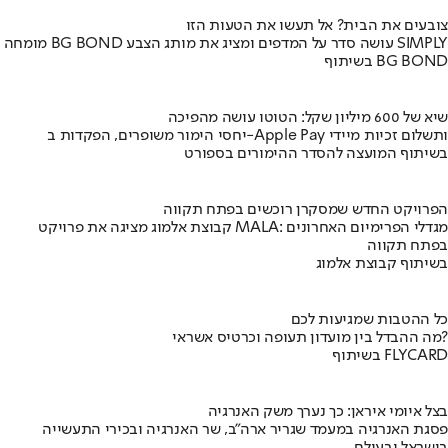
צובעים את הבית? אל תעשו את הטעות הזו
מומחה BG BOND עושה סדר על המדפים ומציג את מותג הצבע SIMPLY
בשיתוף BG BOND
שיא של 600 מיליון שקל: הטוטו עושה מהפיכה
יחסי הימור משופרים, הפקדות ב-Apple Pay ותשלום זכיות מיידי
בשיתוף המועצה להסדר ההימורים בספורט
הפרויקט החדש שמסקרן רוכשים בפתח תקווה
קבוצת אלמוג מציגה את פרויקט MALA: מגדלי הפרימיום האחרונים
בפתח תקווה
בשיתוף קבוצת אלמוג
כל ההטבות שמגיעות לכם
מה ההבדל בין מועדון תעופה וכרטיס אשראי?
בשיתוף FLYCARD
בצל איומי איראן: כך נערך משק האנרגיה
פסגת האנרגיה במעמד שגריר ארה"ב, שר האנרגיה ובכירי התעשייה