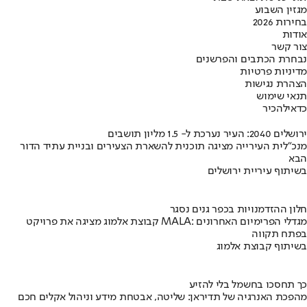
מגזין השבוע
בחירות 2026
אודות
צור קשר
נבחרת הכתבים והפרשנים
מדיניות פרטיות
הצהרת נגישות
תנאי שימוש
כדאי
להכיר
ירושלים 2040: העיר נערכת ל- 1.5 מליון תושבים
מנכ"לית העירייה מציגה תוכנית להשארת הצעירים ובניית עתיד הדור
הבא
בשיתוף עיריית ירושלים
חלון ההזדמנויות בכפר גנים נסגר
קבוצת אלמוג מציגה את פרויקט MALA: מגדלי הפרימיום האחרונים
בפתח תקווה
בשיתוף קבוצת אלמוג
כך תחסכו בחשמל בלי להזיע
מהפכת האנרגיה של תדיראן: שליטה, אבטחת מידע וניהול אקלים חכם