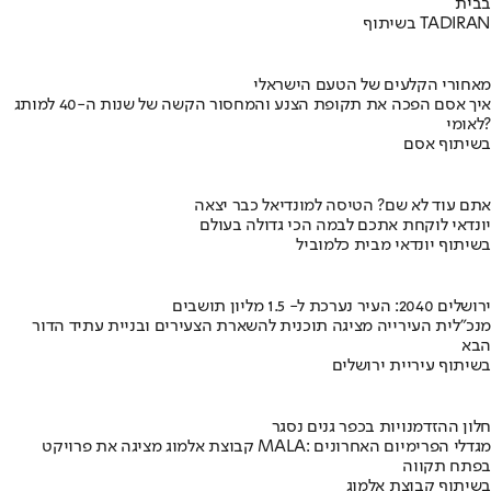
בבית
בשיתוף TADIRAN
מאחורי הקלעים של הטעם הישראלי
איך אסם הפכה את תקופת הצנע והמחסור הקשה של שנות ה-40 למותג
לאומי?
בשיתוף אסם
אתם עוד לא שם? הטיסה למונדיאל כבר יצאה
יונדאי לוקחת אתכם לבמה הכי גדולה בעולם
בשיתוף יונדאי מבית כלמוביל
ירושלים 2040: העיר נערכת ל- 1.5 מליון תושבים
מנכ"לית העירייה מציגה תוכנית להשארת הצעירים ובניית עתיד הדור
הבא
בשיתוף עיריית ירושלים
חלון ההזדמנויות בכפר גנים נסגר
קבוצת אלמוג מציגה את פרויקט MALA: מגדלי הפרימיום האחרונים
בפתח תקווה
בשיתוף קבוצת אלמוג