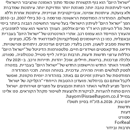
"ישראל היום" הוא גוף תקשורת שנוסד מתוך האמונה שהציבור הישראלי
ראוי לעיתונות טובה יותר, מאוזנת יותר ומדויקת יותר. עיתונות שמדברת
ולא צועקת. עיתונות אמינה, אובייקטיבית ועניינית. עיתונות אחרת וללא
תשלום. המהדורה המודפסת הראשונה פורסמה ב-30 ביולי 2007, וב-2010
הפך "ישראל היום" לעיתון הישראלי בעל שיעור החשיפה הגבוה ביותר בימי
חול. מו"ל העיתון היא ד"ר מרים אדלסון. העורך הראשי הוא עמר לחמנוביץ,
והעורך המייסד הוא עמוס רגב. אתרי האינטרנט של "ישראל היום" בעברית
ובאנגלית, כמו כן היישומונים (אפליקציות) לאנדרואיד ול-iOS, מציגים
חדשות מסביב לשעון, תוכן בלעדי, מבזקים ועדכונים, ניתוחים ופרשנויות,
וידיאו, פודקאסטים ושידורים חיים. פלטפורמות הדיגיטל של "ישראל היום"
כוללות ערוצי חדשות ודעות, תרבות ובידור, לייף סטייל, טכנולוגיה, ספורט,
כלכלה וצרכנות, בריאות, חיילים, אוכל, יהדות, תיירות ורכב. ב-2021 עלו
לאוויר האתר החדש והיישומון החדש של "ישראל היום" בעברית, במטרה
לספק לגולשים חוויה מהירה, עדכנית, בטוחה ונוחה. תכני המהדורה
המודפסת של העיתון זמינים גם באתר, במהדורה יומית מקוונת, ואפשר
לקבל אותם גם בניוזלטר. מועדון ההטבות הייחודי "הקליקה של ישראל
היום" מציע לגולשי האתר הנחות ומבצעים על מוצרים ושירותים. ישראל
היום פתוח להערות, לביקורת ולהצעות לשיפור מקהל הקוראים. פנו אלינו
במייל hayom@israelhayom.co.il.
יום שבת, 13.6.2026
כ"ח בסיון תשפ"ו
חדשות
דעות
ספורט
ForReal
תרבות ובידור