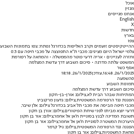
אוכל
מגזין
אנחנו מגייסים
English
X
חדשות
בארץ
צפו
ההייטקיסטים זועמים וקרב האליפות בכדורגל נפתח: צפו בתמונות השבוע
צלמי ישראל היום מציגים: מכבי ת"א התפוצצה על מכבי חיפה עם 0:3
וחזרה לעניינים • אריה דרעי פוטר מהממשלה • והמחאה על רפורמת
המשפט עלתה מדרגה • סיכום השבוע דרך עדשת המצלמה
אסף כשר
26/1/2023, 16:48
,עודכן
26/1/2023, 18:18
0
השמעה
תמונות השבוע
סיכום השבוע דרך עדשת המצלמה
המתיחות שבהר הבית לא,צילום: אורן-בן-חקון
הפגנת נגד הרפורמה המשפטית,צילום: גדעון מרקוביץ
מכבי חיפה מביסה את מכבי תל אביב בכדורגל צילום: אלן שיבר,
דרעי יוצא מביתו לפני שיחת הפיטורים,צילום: אורן בן חקון
תשובת המדינה לבגץ בסוגיית ח'אן אל אחמר,צילום: אור בן חקון
היערכות המשטרה לסוגיית ח'אן אל אחמר,צילום: אור בן חקון
הפגנה נגד הרפורמה המשפטית,צילום: גיל קרמר
מחאת החשפניות,צילום: אור בן חקון