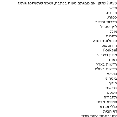
טעינו? נתקן! אם מצאתם טעות בכתבה, נשמח שתשתפו אותנו
וידאו
מדורים
ספורט
תרבות ובידור
לייף סטייל
אוכל
תיירות
טכנולוגיה ומדע
הורוסקופ
ForReal
מגזין השבוע
דעות
חדשות בארץ
חדשות בעולם
פוליטי
ביטחוני
חינוך
בריאות
משפט
תחבורה
פוליטי-מדיני
כללי ומידע
דף הבית
זמני כניסת וצאת שבת