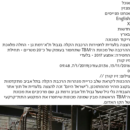
אוכל
מגזין
אנחנו מגייסים
English
X
חדשות
בארץ
ריקוד המכונה
הצצה בלעדית לחפירות הרכבת הקלה בגבול ת"א־רמת גן • החלה מלאכת
ההרכבה של מכונת ה־TBM שתחפור בעומק של כ־20 מטרים • תחילת
החפירה: אמצע 2017 • בלעדי
זיו קורן
13/11/2016, 01:56
,עודכן
7/1/2019, 09:48
0
צילום: זיו קורן //
ההכנות לקראת שלב כריית מנהרות הרכבת הקלה בתל אביב מתקדמות
בקצב מהיר מהמתוכנן, ו"ישראל היום" זכה להצצה בלעדית אל תוך אתר
העבודה גלי גיל שעל גבול תל אביב ורמת גן, שם מרכיבים את מכונת
ה־TBM הראשונה מבין שמונה מכונות שיחפרו את המקטע התת־קרקעי
של הקו האדום.