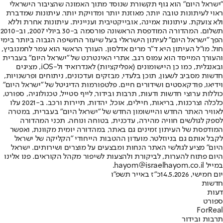
"ישראל היום" הוא גוף תקשורת שנוסד מתוך האמונה שהציבור הישראלי
ראוי לעיתונות טובה יותר, מאוזנת יותר ומדויקת יותר. עיתונות שמדברת
ולא צועקת. עיתונות אמינה, אובייקטיבית ועניינית. עיתונות אחרת וללא
תשלום. המהדורה המודפסת הראשונה פורסמה ב-30 ביולי 2007, וב-2010
הפך "ישראל היום" לעיתון הישראלי בעל שיעור החשיפה הגבוה ביותר בימי
חול. מו"ל העיתון היא ד"ר מרים אדלסון. העורך הראשי הוא עמר לחמנוביץ,
והעורך המייסד הוא עמוס רגב. אתרי האינטרנט של "ישראל היום" בעברית
ובאנגלית, כמו כן היישומונים (אפליקציות) לאנדרואיד ול-iOS, מציגים
חדשות מסביב לשעון, תוכן בלעדי, מבזקים ועדכונים, ניתוחים ופרשנויות,
וידיאו, פודקאסטים ושידורים חיים. פלטפורמות הדיגיטל של "ישראל היום"
כוללות ערוצי חדשות ודעות, תרבות ובידור, לייף סטייל, טכנולוגיה, ספורט,
כלכלה וצרכנות, בריאות, חיילים, אוכל, יהדות, תיירות ורכב. ב-2021 עלו
לאוויר האתר החדש והיישומון החדש של "ישראל היום" בעברית, במטרה
לספק לגולשים חוויה מהירה, עדכנית, בטוחה ונוחה. תכני המהדורה
המודפסת של העיתון זמינים גם באתר, במהדורה יומית מקוונת, ואפשר
לקבל אותם גם בניוזלטר. מועדון ההטבות הייחודי "הקליקה של ישראל
היום" מציע לגולשי האתר הנחות ומבצעים על מוצרים ושירותים. ישראל
היום פתוח להערות, לביקורת ולהצעות לשיפור מקהל הקוראים. פנו אלינו
במייל hayom@israelhayom.co.il.
יום חמישי, 14.5.2026
כ"ז באייר תשפ"ו
חדשות
דעות
ספורט
ForReal
תרבות ובידור