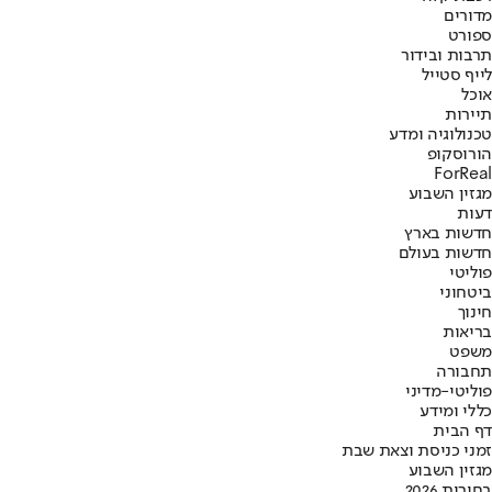
מדורים
ספורט
תרבות ובידור
לייף סטייל
אוכל
תיירות
טכנולוגיה ומדע
הורוסקופ
ForReal
מגזין השבוע
דעות
חדשות בארץ
חדשות בעולם
פוליטי
ביטחוני
חינוך
בריאות
משפט
תחבורה
פוליטי-מדיני
כללי ומידע
דף הבית
זמני כניסת וצאת שבת
מגזין השבוע
בחירות 2026