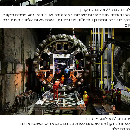
לב הרכבת // צילום: זיו קורן
הקו האדום צפוי להיכנס לשירות באוקטובר 2021. הוא ייסע מפתח תקווה,
דרך בני ברק ורמת גן ועד ת"א, יפו ובת ים, וישרת מאות אלפי נוסעים בכל
יום.
עובדים // צילום: זיו קורן
טעינו? נתקן! אם מצאתם טעות בכתבה, נשמח שתשתפו אותנו
רכבת קלה