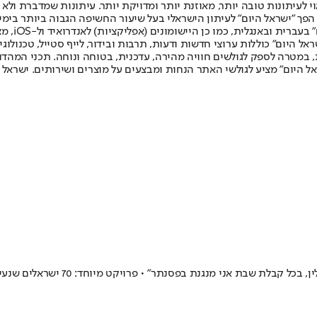
לעיתונות טובה יותר, מאוזנת יותר ומדויקת יותר. עיתונות שמדברת ולא צ
שלום. המהדורה המודפסת הראשונה פורסמה ב-30 ביולי 2007, וב-2010 הפך "ישראל היום" לעיתון הישראלי בעל שי
לחמנוביץ,
ל היום" כוללות ערוצי חדשות ודעות, תרבות ובידור, לייף סטייל, טכנולוגיה
ברית, במטרה לספק לגולשים חוויה מהירה, עדכנית, בטוחה ונוחה. תכני המה
ל היום" מציע לגולשי האתר הנחות ומבצעים על מוצרים ושירותים. ישראל 
 שבת אני מנגנת בפסנתר" • פרויקט מיוחד: 70 ישראלים שנעים להכיר