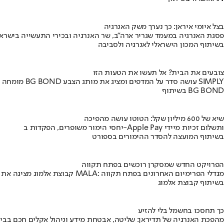
בצל איומי איראן: כך נערך משק האנרגיה
פסגת האנרגיה במעמד שגריר ארה"ב, שר האנרגיה ובכירי התעשייה בישראל
בשיתוף המכון הישראלי לאנרגיה ולסביבה
צובעים את הבית? אל תעשו את הטעות הזו
מומחה BG BOND עושה סדר על המדפים ומציג את מותג הצבע SIMPLY
בשיתוף BG BOND
שיא של 600 מיליון שקל: הטוטו עושה מהפיכה
יחסי הימור משופרים, הפקדות ב-Apple Pay ותשלום זכיות מיידי
בשיתוף המועצה להסדר ההימורים בספורט
הפרויקט החדש שמסקרן רוכשים בפתח תקווה
קבוצת אלמוג מציגה את פרויקט MALA: מגדלי הפרימיום האחרונים בפתח תקווה
בשיתוף קבוצת אלמוג
כך תחסכו בחשמל בלי להזיע
מהפכת האנרגיה של תדיראן: שליטה, אבטחת מידע וניהול אקלים חכם בבי