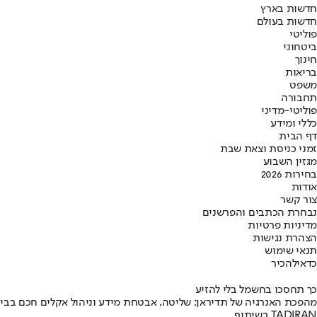
חדשות בארץ
חדשות בעולם
פוליטי
ביטחוני
חינוך
בריאות
משפט
תחבורה
פוליטי-מדיני
כללי ומידע
דף הבית
זמני כניסת וצאת שבת
מגזין השבוע
בחירות 2026
אודות
צור קשר
נבחרת הכתבים והפרשנים
מדיניות פרטיות
הצהרת נגישות
תנאי שימוש
כדאי
להכיר
כך תחסכו בחשמל בלי להזיע
מהפכת האנרגיה של תדיראן: שליטה, אבטחת מידע וניהול אקלים חכם בבי
בשיתוף TADIRAN