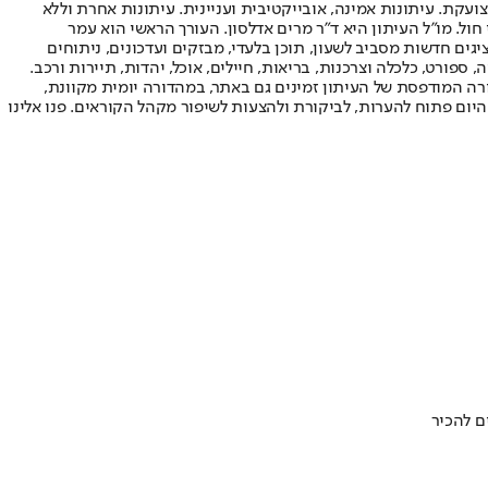
ועקת. עיתונות אמינה, אובייקטיבית ועניינית. עיתונות אחרת וללא
עור החשיפה הגבוה ביותר בימי חול. מו"ל העיתון היא ד"ר מרים אדלסון. העורך הראשי הוא עמר
 והעורך המייסד הוא עמוס רגב. אתרי האינטרנט של "ישראל היום" בעברית ובאנגלית, כמו כן היישומונים (אפליקציות) לאנדרואיד ול-iOS, מציגים חדשות מסביב לשעון, תוכן בלעדי, מבזקים ועדכונים, ניתוחים
, ספורט, כלכלה וצרכנות, בריאות, חיילים, אוכל, יהדות, תיירות ורכב.
דורה המודפסת של העיתון זמינים גם באתר, במהדורה יומית מקוונת,
היום פתוח להערות, לביקורת ולהצעות לשיפור מקהל הקוראים. פנו אלינו