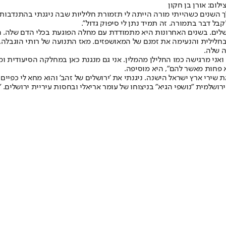
לום: אורן בן חקון
 השנים כשהייתי מורה הייתה לי תזמורת חליליות שבה ניגנתי בהתנדבות"
בל דבר בתמורה. זה תמיד נתן לי סיפוק גדול".
ושלים. בשנים האחרונות היא מתמודדת עם מחלה הפוגעת בכלי הדם שלה. 
לילית והנעימה את זמנם של המאושפזים. מאז התנועה של רותי הוגבלה, אב
 שלה.
י ואני מרגישה כמו החלילן מהמלין. אני גם מנגנת כאן במחלקה הסיעודית 
א פחות מאשר להם", היא מוסיפה.
 שירי ארץ ישראל הישנה. ניגנתי את 'ירושלים של זהב' והוא מחא לי כפיים
שלמית "נושפי הגיא" בניצוחו של עומר אריאלי ובחסות עיריית ירושלים. 