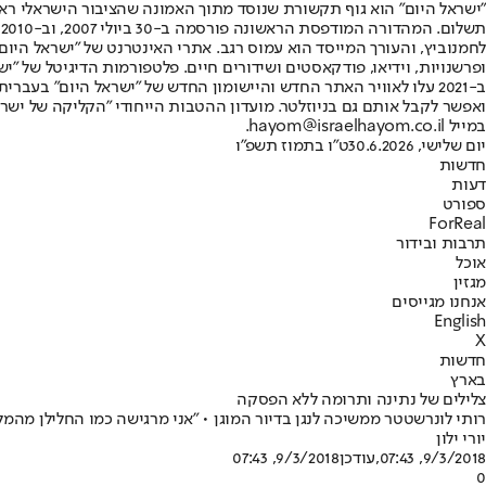
"ישראל היום" הוא גוף תקשורת שנוסד מתוך האמונה שהציבור הישראלי ראוי 
ת
ופרשנויות, וידיאו, פודקאסטים ושידורים חיים. פלטפורמות הדיגיטל של "ישרא
ב-2021 עלו לאוויר האתר החדש והיישומון החדש של "ישראל היום" בע
ואפשר לקבל אותם גם בניוזלטר. מועדון ההטבות הייחודי "הקליקה של ישרא
במייל hayom@israelhayom.co.il.
יום שלישי, 30.6.2026
ט"ו בתמוז תשפ"ו
חדשות
דעות
ספורט
ForReal
תרבות ובידור
אוכל
מגזין
אנחנו מגייסים
English
X
חדשות
בארץ
צלילים של נתינה ותרומה ללא הפסקה
רותי לונרשטטר ממשיכה לנגן בדיור המוגן • "אני מרגישה כמו החלילן מהמלין, בכל קבלת
יורי ילון
9/3/2018, 07:43
,עודכן
9/3/2018, 07:43
0