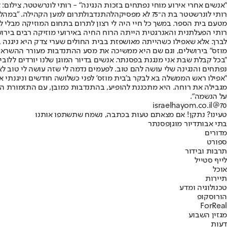
"אנשים אחרי אירוע מוחי נפתחים בזכות הנגינה" - רותי לונרשטטר, צילום: צי
רותי לונרשטטר בת ה־75 לא מפסיקה
להתנדב
ולתרום למען הקהילה. "במהלך
מטעם בית הספר. במשך כל חיי היה לי רצון לתרום בתחום המוזיקה מבלי לק
רותי הפעלתנית והאנרגטית הייתה הרוח החיה באירועי מוזיקה רבים ביר
לברך. אלא שאפילו כשהייתה מאושפזת בבית החולים שערי צדק היא ניגנה בח
מוזס" בירושלים, וגם שם היא ממשיכה את מסע ההתנדבות מעורר ההשראה
"בכל קבלת שבת אני מנגנת בפסנתר. אנשים בדיור המוגן שלנו יורדים ללוב
נפתחים והנגינה שלי עושה להם טוב. לפעמים נדמה לי שזה עושה לי טוב ל
"אפילו ראש הממשלה בא לבקר ב'בית מוזס' לפני כשלושה חודשים וניגנתי את
מגבילה את רוחה. היא מתכננת להופיע, בהתנדבות כמובן, עם התזמורת הירו
על הנשמה".
70@israelhayom.co.il
טעינו? נתקן! אם מצאתם טעות בכתבה, נשמח שתשתפו אותנו
בתי אבות
דיור מוגן
פסנתר
מדורים
ספורט
תרבות ובידור
לייף סטייל
אוכל
תיירות
טכנולוגיה ומדע
הורוסקופ
ForReal
מגזין השבוע
דעות