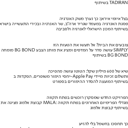
בשיתוף TADIRAN
בצל איומי איראן: כך נערך משק האנרגיה
פסגת האנרגיה במעמד שגריר ארה"ב, שר האנרגיה ובכירי התעשייה בישראל
בשיתוף המכון הישראלי לאנרגיה ולסביבה
צובעים את הבית? אל תעשו את הטעות הזו
מומחה BG BOND עושה סדר על המדפים ומציג את מותג הצבע SIMPLY
בשיתוף BG BOND
שיא של 600 מיליון שקל: הטוטו עושה מהפיכה
יחסי הימור משופרים, הפקדות ב-Apple Pay ותשלום זכיות מיידי
בשיתוף המועצה להסדר ההימורים בספורט
הפרויקט החדש שמסקרן רוכשים בפתח תקווה
קבוצת אלמוג מציגה את פרויקט MALA: מגדלי הפרימיום האחרונים בפתח תקווה
בשיתוף קבוצת אלמוג
כך תחסכו בחשמל בלי להזיע