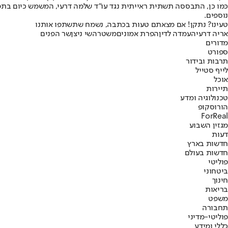
כמו כן, התבססה תשתית ראייתית נגד עו"ד שלמה דרעי, המשמש כיום בתפקי
נוספים.
טעינו? נתקן! אם מצאתם טעות בכתבה, נשמח שתשתפו אותנו
אריה דרעי
העמדה לדין
הפרת אמונים
משטרה
שי ניצן
שר הפנים
מדורים
ספורט
תרבות ובידור
לייף סטייל
אוכל
תיירות
טכנולוגיה ומדע
הורוסקופ
ForReal
מגזין השבוע
דעות
חדשות בארץ
חדשות בעולם
פוליטי
ביטחוני
חינוך
בריאות
משפט
תחבורה
פוליטי-מדיני
כללי ומידע