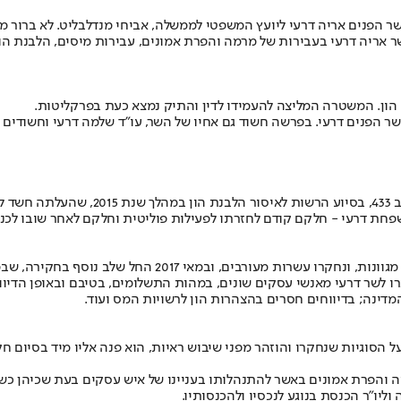
שר הפנים אריה דרעי ליועץ המשפטי לממשלה, אביחי מנדלבליט. לא ברור מ
ון. המשטרה המליצה להעמידו לדין והתיק נמצא כעת בפרקליטות.
החקירה החלה באופן חשאי ביחידה הארצית 
חת דרעי - חלקם קודם לחזרתו לפעילות פוליטית וחלקם לאחר שובו לכנ
 לשר דרעי מאנשי עסקים שונים, במהות התשלומים, בטיבם ובאופן הדיו
ינה; בדיווחים חסרים בהצהרות הון לרשויות המס ועוד.
וגיות שנחקרו והוזהר מפני שיבוש ראיות, הוא פנה אליו מיד בסיום חקי
והפרת אמונים באשר להתנהלותו בעניינו של איש עסקים בעת שכיהן כשר, 
ליו"ר הכנסת בנוגע לנכסיו ולהכנסותיו.