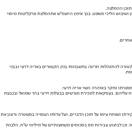
תוכן ההמלצה.
המלצת פרקליטות מיסוי
לחקירות הונאה (יאח"ה) בלהב 433, בסיוע הרשות לאיסור הלבנת הון במהלך שנת 2015, שהעלתה חשד לכאורה להתנהלות חריגה בחשבונות בנק הקשורים באריה דרעי ובבני
סת.
וח עליהם; בעסקאות למכירת מגרשים בבעלות דרעי בהר שמואל ובגבעת
רתו ושוחח עימו על תוכן הדברים, ועל עדותו הצפויה במשטרה ורענן את
וכן לביצוע עבירות מס בסכומים משמעותיים של מיליוני ש"ח, הלבנת