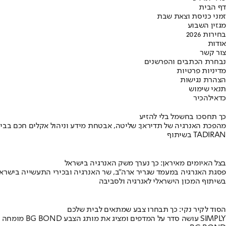
דף הבית
זמני כניסת וצאת שבת
מגזין השבוע
בחירות 2026
אודות
צור קשר
נבחרת הכתבים והפרשנים
מדיניות פרטיות
הצהרת נגישות
תנאי שימוש
כדאי
להכיר
כך תחסכו בחשמל בלי להזיע
מהפכת האנרגיה של תדיראן: שליטה, אבטחת מידע וניהול אקלים חכם בבי
בשיתוף TADIRAN
בצל האיומים מאיראן: כך נערך משק האנרגיה בישראל
פסגת האנרגיה במעמד שגריר ארה"ב, שר האנרגיה ובכירי התעשייה בישראל
בשיתוף המכון הישראלי לאנרגיה ולסביבה
הסוד לקיר נקי: כך תבחרו צבע שמתאים לבית שלכם
מומחה BG BOND עושה סדר על המדפים ומציג את מותג הצבע SIMPLY