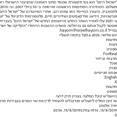
"ישראל היום" הוא גוף תקשורת שנוסד מתוך האמונה שהציבור הישראלי ראוי 
ת
ופרשנויות, וידיאו, פודקאסטים ושידורים חיים. פלטפורמות הדיגיטל של "ישרא
ב-2021 עלו לאוויר האתר החדש והיישומון החדש של "ישראל היום" בע
ואפשר לקבל אותם גם בניוזלטר. מועדון ההטבות הייחודי "הקליקה של ישרא
במייל hayom@israelhayom.co.il.
יום שלישי, 23.6.2026
ח' בתמוז תשפ"ו
חדשות
דעות
ספורט
ForReal
תרבות ובידור
אוכל
מגזין
אנחנו מגייסים
English
X
חדשות
משפט
היועמ"ש קיבל המלצה בעניין תיק דרעי
שי ניצן המליץ ליועמ"ש מנדנבליט להעמיד לדין את שר הפנים בעבירות מ
יאיר אלטמן
15/8/2019, 19:16
,עודכן
15/8/2019, 20:56
0