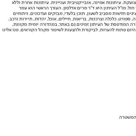
ועקת. עיתונות אמינה, אובייקטיבית ועניינית. עיתונות אחרת וללא
עור החשיפה הגבוה ביותר בימי חול. מו"ל העיתון היא ד"ר מרים אדלסון. העורך הראשי הוא עמר
 והעורך המייסד הוא עמוס רגב. אתרי האינטרנט של "ישראל היום" בעברית ובאנגלית, כמו כן היישומונים (אפליקציות) לאנדרואיד ול-iOS, מציגים חדשות מסביב לשעון, תוכן בלעדי, מבזקים ועדכונים, ניתוחים
, ספורט, כלכלה וצרכנות, בריאות, חיילים, אוכל, יהדות, תיירות ורכב.
דורה המודפסת של העיתון זמינים גם באתר, במהדורה יומית מקוונת,
היום פתוח להערות, לביקורת ולהצעות לשיפור מקהל הקוראים. פנו אלינו
 המשטרה