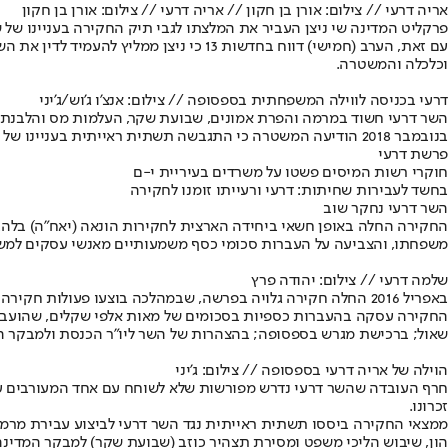
אריה דרעי // צילום: אורן בן חקון // אריה דרעי // צילום: אורן בן חקון
פרקליט המדינה שי ניצן העביר את המלצתו לגבי תיק החקירה בעניינו של 
עם זאת, הערב (חמישי) דווח בחדשות 13 כי ניצן ממליץ להעמיד לדין את השר אריה דרעי בעבירות של מרמה והפרת אמונים, עבירות מיסים, הלבנת הון ושיבוש הליכי משפט. בכך אימץ היועמ"ש את
וכלכלה והמשטרה.
דרעי בכניסה לווילה המשפחתית בספסופה // צילום: אנצ'ו ג'וש/ג'יני
השר דרעי חשוד במרמה והפרת אמונים, שבועת שקר, העלמות מס והלבנת ה
בנובמבר 2018 הודיעה המשטרה כי התגבשה תשתית ראייתית בעניינו של שר הפנים דרעי. בפרשה חשוד גם אחיו של השר, עו"ד שלמה דרעי וחשודים אחרים.
פרשת דרעי
חוקרי רשות המיסים פשטו על משרדים בעיריית י-ם
בחשד לעבירות שחיתות: דרעי ורעייתו זומנו לחקירה
השר דרעי נחקר שוב
משפחתו, והצביעה על העברות סכומי כסף משמעותיים מאנשי עסקים למשפ
שלמה דרעי // צילום: יהודה פרץ
באפריל 2016 החלה חקירה גלויה בפרשה, שבמהלכה בוצעו פעולות חקירה מגוונות, ונחקרו עשרות מעורבים, ובמאי 2017 החל שלב נוסף בחקירה, שבמסגרתו נחקר באזהרה השר אריה דרעי.
החקירה עסקה בהעברות כספיות בסכומים של מאות אלפי שקלים, שהועברו
שאול; ברכישת מגרש בספסופה; בהצהרות של השר ליו"ר הכנסת ולמבקר המד
הוילה של אריה דרעי בספסופה // צילום: ג'יני
חרף העובדה שהשר דרעי נדרש מפורשות שלא לשוחח עם אחד המעורבים על הס
זכרונו.
ממצאי החקירה ביססו תשתית ראייתית נגד השר דרעי לביצוע עבירת מרמה 
הון, שיבוש הליכי משפט ומסירת תצהיר כוזב (שבועת שקר) למבקר המדינה ו