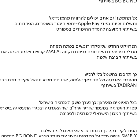
בשיתוף BG BOND
אל תחמיצו! גם אתם יכולים להרוויח מהמונדיאל
יחסי הימור משופרים, הפקדות ב-Apple Pay ותשלום זכיות מיידי
בשיתוף המועצה להסדר ההימורים בספורט
הפרויקט החדש שמסקרן רוכשים בפתח תקווה
קבוצת אלמוג מציגה את פרויקט MALA: מגדלי הפרימיום האחרונים בפתח תקווה
בשיתוף קבוצת אלמוג
כך תחסכו בחשמל בלי להזיע
מהפכת האנרגיה של תדיראן: שליטה, אבטחת מידע וניהול אקלים חכם בבי
בשיתוף TADIRAN
בצל האיומים מאיראן: כך נערך משק האנרגיה בישראל
פסגת האנרגיה במעמד שגריר ארה"ב, שר האנרגיה ובכירי התעשייה בישראל
בשיתוף המכון הישראלי לאנרגיה ולסביבה
הסוד לקיר נקי: כך תבחרו צבע שמתאים לבית שלכם
מומחה BG BOND עושה סדר על המדפים ומציג את מותג הצבע SIMPLY