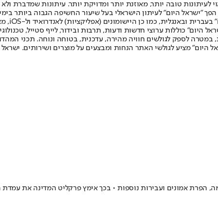
לעיתונות טובה יותר, מאוזנת יותר ומדויקת יותר. עיתונות שמדברת ולא צ
שלום. המהדורה המודפסת הראשונה פורסמה ב-30 ביולי 2007, וב-2010 הפך "ישראל היום" לעיתון הישראלי בעל שי
לחמנוביץ,
ל היום" כוללות ערוצי חדשות ודעות, תרבות ובידור, לייף סטייל, טכנולוגיה
ברית, במטרה לספק לגולשים חוויה מהירה, עדכנית, בטוחה ונוחה. תכני המה
ל היום" מציע לגולשי האתר הנחות ומבצעים על מוצרים ושירותים. ישראל 
רמה, הפרת אמונים ועבירות נוספות • בכך אימץ פרקליט המדינה את עמדת