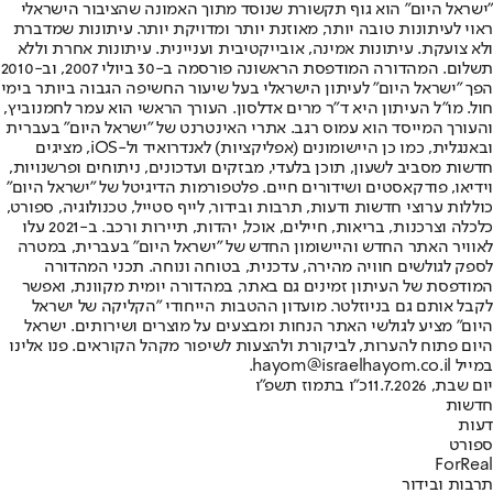
"ישראל היום" הוא גוף תקשורת שנוסד מתוך האמונה שהציבור הישראלי
ראוי לעיתונות טובה יותר, מאוזנת יותר ומדויקת יותר. עיתונות שמדברת
ולא צועקת. עיתונות אמינה, אובייקטיבית ועניינית. עיתונות אחרת וללא
תשלום. המהדורה המודפסת הראשונה פורסמה ב-30 ביולי 2007, וב-2010
הפך "ישראל היום" לעיתון הישראלי בעל שיעור החשיפה הגבוה ביותר בימי
חול. מו"ל העיתון היא ד"ר מרים אדלסון. העורך הראשי הוא עמר לחמנוביץ,
והעורך המייסד הוא עמוס רגב. אתרי האינטרנט של "ישראל היום" בעברית
ובאנגלית, כמו כן היישומונים (אפליקציות) לאנדרואיד ול-iOS, מציגים
חדשות מסביב לשעון, תוכן בלעדי, מבזקים ועדכונים, ניתוחים ופרשנויות,
וידיאו, פודקאסטים ושידורים חיים. פלטפורמות הדיגיטל של "ישראל היום"
כוללות ערוצי חדשות ודעות, תרבות ובידור, לייף סטייל, טכנולוגיה, ספורט,
כלכלה וצרכנות, בריאות, חיילים, אוכל, יהדות, תיירות ורכב. ב-2021 עלו
לאוויר האתר החדש והיישומון החדש של "ישראל היום" בעברית, במטרה
לספק לגולשים חוויה מהירה, עדכנית, בטוחה ונוחה. תכני המהדורה
המודפסת של העיתון זמינים גם באתר, במהדורה יומית מקוונת, ואפשר
לקבל אותם גם בניוזלטר. מועדון ההטבות הייחודי "הקליקה של ישראל
היום" מציע לגולשי האתר הנחות ומבצעים על מוצרים ושירותים. ישראל
היום פתוח להערות, לביקורת ולהצעות לשיפור מקהל הקוראים. פנו אלינו
במייל hayom@israelhayom.co.il.
יום שבת, 11.7.2026
כ"ו בתמוז תשפ"ו
חדשות
דעות
ספורט
ForReal
תרבות ובידור