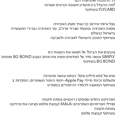
כל ההטבות שמגיעות לכם
מה ההבדל בין מועדון תעופה וכרטיס אשראי?
בשיתוף FLYCARD
בצל איומי איראן: כך נערך משק האנרגיה
פסגת האנרגיה במעמד שגריר ארה"ב, שר האנרגיה ובכירי התעשייה
בישראל ובעולם
בשיתוף המכון הישראלי לאנרגיה ולסביבה
צובעים את הבית? אל תעשו את הטעות הזו
מומחה BG BOND עושה סדר על המדפים ומציג את מותג הצבע SIMPLY
בשיתוף BG BOND
שיא של 600 מיליון שקל: הטוטו עושה מהפיכה
יחסי הימור משופרים, הפקדות ב-Apple Pay ותשלום זכיות מיידי
בשיתוף המועצה להסדר ההימורים בספורט
הפרויקט החדש שמסקרן רוכשים בפתח תקווה
קבוצת אלמוג מציגה את פרויקט MALA: מגדלי הפרימיום האחרונים
בפתח תקווה
בשיתוף קבוצת אלמוג