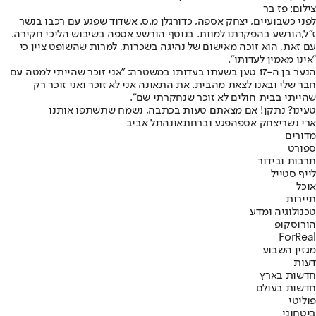
צילום: פז בר
לפני כשבועיים, יצחק אספה, כדורגלן מ.ס. אשדוד שפגע עם רכבו בנשר
ז"ל,
הורשע בהפקרתו למוות
. בנוסף הורשע אספה בשיבוש הליכי חקירה.
עם זאת, הוא זוכה מאישום של נהיגה בשכרות, למרות שהשופט ציין כי
"אינו מאמין לעדותו".
הנער בן ה-17 טען בשעתו בעדותו במשטרה: "אני זוכר שהייתי למטה עם
חבר שלי ובאנו לצאת מהבית. את התאונה אני לא זוכר ואני זוכר רק
שהייתי בבית חולים לא זוכר שנחקרתי שם".
טעינו? נתקן! אם מצאתם טעות בכתבה, נשמח שתשתפו אותנו
ארי נשר
יצחק אספה
פגע וברח
תאונה
תל אביב
מדורים
ספורט
תרבות ובידור
לייף סטייל
אוכל
תיירות
טכנולוגיה ומדע
הורוסקופ
ForReal
מגזין השבוע
דעות
חדשות בארץ
חדשות בעולם
פוליטי
ביטחוני