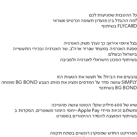
כל ההטבות שמגיעות לכם
מה ההבדל בין מועדון תעופה וכרטיס אשראי?
בשיתוף FLYCARD
בצל איומי איראן: כך נערך משק האנרגיה
פסגת האנרגיה במעמד שגריר ארה"ב, שר האנרגיה ובכירי התעשייה
בישראל ובעולם
בשיתוף המכון הישראלי לאנרגיה ולסביבה
צובעים את הבית? אל תעשו את הטעות הזו
מומחה BG BOND עושה סדר על המדפים ומציג את מותג הצבע SIMPLY
בשיתוף BG BOND
שיא של 600 מיליון שקל: הטוטו עושה מהפיכה
יחסי הימור משופרים, הפקדות ב-Apple Pay ותשלום זכיות מיידי
בשיתוף המועצה להסדר ההימורים בספורט
הפרויקט החדש שמסקרן רוכשים בפתח תקווה