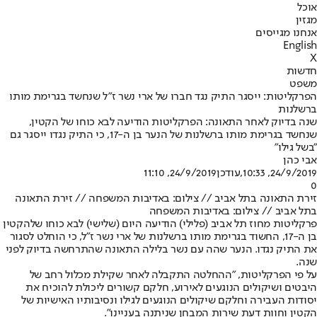
אוכל
מגזין
אנחנו מגייסים
English
X
חדשות
משפט
הפרקליטות: ייסגר התיק נגד חברו של ארי נשר ז"ל שנחשד בגרימת מותו
ברשלנות
שנה בדיוק לאחר התאונה: הפרקליטות הודיעה לבא כוחו של הקטין,
שנחשד בגרימת מותו ברשלנות של הנער בן ה-17, כי התיק נגדו ייסגר גם
"בשל גילו"
אבי כהן
24/9/2019, 10:33
,עודכן
24/9/2019, 11:10
0
זירת התאונה בתל אביב // צילום: באדיבות המשפחה // זירת התאונה
בתל אביב // צילום: באדיבות המשפחה
פרקליטות מחוז תל אביב (פלילי) הודיעה היום (שלישי) לבא כוחו של
הקטין
בן ה-17
, החשוד בגרימת מותו ברשלנות של ארי נשר ז"ל, כי הוחלט לסגור
את התיק נגדו. הנער שהה עם נשר בלילה התאונה ש
התרחשה בדיוק לפני
שנה
.
על פי הפרקליטות, "ההחלטה התקבלה לאחר שקילת מכלול רחב של
היבטים ושיקולים הנוגעים לאירוע, חלקם קשורים ליכולת להוכיח את
יסודות העבירה וחלקם שיקולים הנוגעים לגילו ונסיבותיו האישיות של
הקטין וחוות דעת שירות המבחן שניתנה בעניינו".