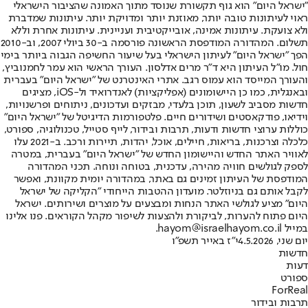
"ישראל היום" הוא גוף תקשורת שנוסד מתוך האמונה שהציבור הישראלי
ראוי לעיתונות טובה יותר, מאוזנת יותר ומדויקת יותר. עיתונות שמדברת
ולא צועקת. עיתונות אמינה, אובייקטיבית ועניינית. עיתונות אחרת וללא
תשלום. המהדורה המודפסת הראשונה פורסמה ב-30 ביולי 2007, וב-2010
הפך "ישראל היום" לעיתון הישראלי בעל שיעור החשיפה הגבוה ביותר בימי
חול. מו"ל העיתון היא ד"ר מרים אדלסון. העורך הראשי הוא עמר לחמנוביץ,
והעורך המייסד הוא עמוס רגב. אתרי האינטרנט של "ישראל היום" בעברית
ובאנגלית, כמו כן היישומונים (אפליקציות) לאנדרואיד ול-iOS, מציגים
חדשות מסביב לשעון, תוכן בלעדי, מבזקים ועדכונים, ניתוחים ופרשנויות,
וידיאו, פודקאסטים ושידורים חיים. פלטפורמות הדיגיטל של "ישראל היום"
כוללות ערוצי חדשות ודעות, תרבות ובידור, לייף סטייל, טכנולוגיה, ספורט,
כלכלה וצרכנות, בריאות, חיילים, אוכל, יהדות, תיירות ורכב. ב-2021 עלו
לאוויר האתר החדש והיישומון החדש של "ישראל היום" בעברית, במטרה
לספק לגולשים חוויה מהירה, עדכנית, בטוחה ונוחה. תכני המהדורה
המודפסת של העיתון זמינים גם באתר, במהדורה יומית מקוונת, ואפשר
לקבל אותם גם בניוזלטר. מועדון ההטבות הייחודי "הקליקה של ישראל
היום" מציע לגולשי האתר הנחות ומבצעים על מוצרים ושירותים. ישראל
היום פתוח להערות, לביקורת ולהצעות לשיפור מקהל הקוראים. פנו אלינו
במייל hayom@israelhayom.co.il.
יום שני, 4.5.2026
י"ז באייר תשפ"ו
חדשות
דעות
ספורט
ForReal
תרבות ובידור