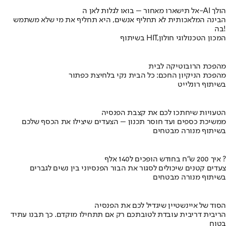
אל תישארו מאחור – בואו לגלות לאן ה-AI הולך
הבינה המלאכותית לא תחליף אנשים, היא תחליף את מי שלא משתמש
בה!
בשיתוף HIT,המכון הטכנולוגי חולון
מהפכת הרובוטיקה לבית
מהפכת הניקיון החכם: כל הבית נקי בלחיצת כפתור
בשיתוף רונלייט
הטעויות שיחתכו לכם את קצבת הפנסיה
ממשיכת כספים ועד חוסר תכנון – הצעדים שיצילו את הכסף שלכם
בשיתוף מנורה מבטחים
איך 200 ש"ח בחודש הופכים ל140 אלף ?
צעדים קטנים שיכולים לסגור את הבור הפנסיוני בין נשים לגברים
בשיתוף מנורה מבטחים
הסוד של איינשטיין שיגדיל לכם את הפנסיה
הריבית דריבית עובדת לטובתכם רק אם תתחילו מוקדם. כך תבנו עתיד
בטוח