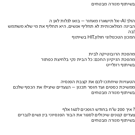
בשיתוף מנורה מבטחים
אל תישארו מאחור – בואו לגלות לאן ה-AI הולך
הבינה המלאכותית לא תחליף אנשים, היא תחליף את מי שלא משתמש
בה!
בשיתוף HIT,המכון הטכנולוגי חולון
מהפכת הרובוטיקה לבית
מהפכת הניקיון החכם: כל הבית נקי בלחיצת כפתור
בשיתוף רונלייט
הטעויות שיחתכו לכם את קצבת הפנסיה
ממשיכת כספים ועד חוסר תכנון – הצעדים שיצילו את הכסף שלכם
בשיתוף מנורה מבטחים
איך 200 ש"ח בחודש הופכים ל140 אלף ?
צעדים קטנים שיכולים לסגור את הבור הפנסיוני בין נשים לגברים
בשיתוף מנורה מבטחים