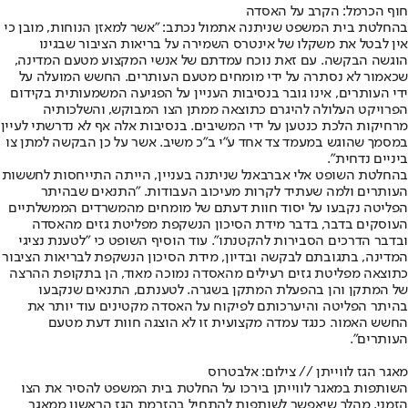
חוף הכרמל: הקרב על האסדה
בהחלטת בית המשפט שניתנה אתמול נכתב: "אשר למאזן הנוחות, מובן כי
אין לבטל את משקלו של אינטרס השמירה על בריאות הציבור שבגינו
הוגשה הבקשה. עם זאת נוכח עמדתם של אנשי המקצוע מטעם המדינה,
שכאמור לא נסתרה על ידי מומחים מטעם העותרים. החשש המועלה על
ידי העותרים, אינו גובר בנסיבות העניין על הפגיעה המשמעותית בקידום
הפרויקט העלולה להיגרם כתוצאה ממתן הצו המבוקש, והשלכותיה
מרחיקות הלכת כנטען על ידי המשיבים. בנסיבות אלה אף לא נדרשתי לעיין
במסמך שהוגש במעמד צד אחד ע"י ב"כ משיב. אשר על כן הבקשה למתן צו
ביניים נדחית".
בהחלטת השופט אלי אברבאנל שניתנה בעניין, הייתה התייחסות לחששות
העותרים ולמה שעתיד לקרות מעיכוב העבודות. "התנאים שבהיתר
הפליטה נקבעו על יסוד חוות דעתם של מומחים מהמשרדים הממשלתיים
העוסקים בדבר, בדבר מידת הסיכון הנשקפת מפליטת גזים מהאסדה
ובדבר הדרכים הסבירות להקטנתו". עוד הוסיף השופט כי "לטענת נציגי
המדינה, בתגובתם לבקשה ובדיון, מידת הסיכון הנשקפת לבריאות הציבור
כתוצאה מפליטת גזים רעילים מהאסדה נמוכה מאוד, הן בתקופת ההרצה
של המתקן והן בהפעלת המתקן בשגרה. לטענתם, התנאים שנקבעו
בהיתר הפליטה והיערכותם לפיקוח על האסדה מקטינים עוד יותר את
החשש האמור. כנגד עמדה מקצועית זו לא הוצגה חוות דעת מטעם
העותרים".
מאגר הגז לווייתן // צילום: אלבטרוס
השותפות במאגר לווייתן בירכו על החלטת בית המשפט להסיר את הצו
הזמני, מהלך שיאפשר לשותפות להתחיל בהזרמת הגז הראשון ממאגר