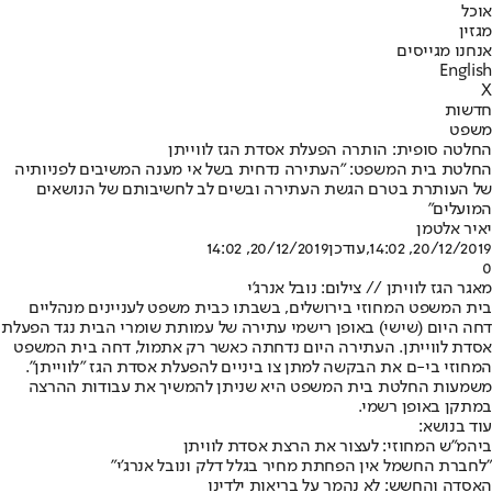
אוכל
מגזין
אנחנו מגייסים
English
X
חדשות
משפט
החלטה סופית: הותרה הפעלת אסדת הגז לווייתן
החלטת בית המשפט: "העתירה נדחית בשל אי מענה המשיבים לפניותיה
של העותרת בטרם הגשת העתירה ובשים לב לחשיבותם של הנושאים
המועלים"
יאיר אלטמן
20/12/2019, 14:02
,עודכן
20/12/2019, 14:02
0
מאגר הגז לוויתן // צילום: נובל אנרג'י
בית המשפט המחוזי בירושלים, בשבתו כבית משפט לעניינים מנהליים
דחה היום (שישי) באופן רישמי עתירה של עמותת שומרי הבית נגד הפעלת
אסדת לווייתן. העתירה היום נדחתה כאשר רק אתמול, דחה בית המשפט
המחוזי בי-ם את הבקשה למתן צו ביניים להפעלת אסדת הגז "לווייתן".
משמעות החלטת בית המשפט היא שניתן להמשיך את עבודות ההרצה
במתקן באופן רשמי.
עוד בנושא:
ביהמ"ש המחוזי: לעצור את הרצת אסדת לוויתן
"לחברת החשמל אין הפחתת מחיר בגלל דלק ונובל אנרג'י"
האסדה והחשש: לא נהמר על בריאות ילדינו