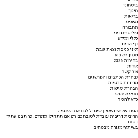
ביטחוני
חינוך
בריאות
משפט
תחבורה
פוליטי-מדיני
כללי ומידע
דף הבית
זמני כניסת וצאת שבת
מגזין השבוע
בחירות 2026
אודות
צור קשר
נבחרת הכתבים והפרשנים
מדיניות פרטיות
הצהרת נגישות
תנאי שימוש
כדאי
להכיר
הסוד של איינשטיין שיגדיל לכם את הפנסיה
הריבית דריבית עובדת לטובתכם רק אם תתחילו מוקדם. כך תבנו עתיד
בטוח
בשיתוף מנורה מבטחים