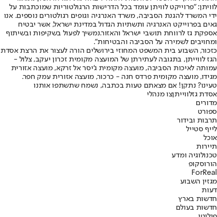
לוויתן: "פרוייקט לוויתן עומד בכל הדרישות הרגולטוריות שמוכתבות על
ידי המשרד להגנת הסביבה, משרד האנרגיה וגופים רגולטורים נוספים. אנו
גאים בפרוייקט האנרגיה ותשתיות הגדול במדינת ישראל, אשר יבטיח
אספקת גז לרווחת תושבי ישראל והאזור.נמשיך לפעול בשקיפות ובשיתוף
ומחויבים לשמירה על הסביבה והבטיחות".
כזכור, השבוע בית המשפט המחוזי בירושלים הורה לעצור את הרצת אסדת
הגז לווייתן, בתגובה לעתירתן של המועצה מקומית זכרון יעקב, צלול -
עמותה לאיכות הסביבה, מועצה מקומית ג'יסר אל זרקא, מועצה אזורית
מגידו, מועצה מקומית פרדס חנה - כרכור, מועצה אזורית עמק חפר.
טעינו? נתקן! אם מצאתם טעות בכתבה, נשמח שתשתפו אותנו
אסדת גז
לווייתן
צו מנהלי
מדורים
ספורט
תרבות ובידור
לייף סטייל
אוכל
תיירות
טכנולוגיה ומדע
הורוסקופ
ForReal
מגזין השבוע
דעות
חדשות בארץ
חדשות בעולם
פוליטי