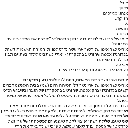
אוכל
מגזין
אנחנו מגייסים
English
X
חדשות
משפט
אימו של ארי נשר לדורס בנה בדיון בביהמ"ש: "פירקת את הילד שלנו עם
המכונית"
איריס נשר, אימו של הנער ארי אשר נדרס למוות, הטיחה האשמות קשות
בכדורגלן אספה שהורשע בהפקרתו • "אולי כשתביט לילדך בעיניים תבין
מה לקחת מאיתנו"
אבי כהן
13/1/2020, 08:59
,עודכן
13/1/2020, 11:55
0
איריס ואבי נשר בבית המשפט, היום // צילום: גדעון מרקוביץ'
איריס נשר, אימו של ארי נשר ז"ל, הטיחה היום (שני) בבית המשפט דברים
קשים בכדורגלן יצחק אספה, שהורשע בהפקרתו של הנער ובשיבוש הליכי
משפט. התביעה ביקשה מבית המשפט להטיל על אספה עונש של מאסר
בפועל.
התובעת, עו״ד נוימן וסרמן, ביקשה מבית המשפט לדחות את המלצת
שירות המבחן, שהמליצו לעבודות שירות, ולמקם את העונש בשליש העליון
של מתחם העונש ההולם, שעומד על שלוש עד שש שנים. זאת אומרת עד
שש שנים, שלילת רשיון ופיצוי לקטין שנפגע וכן למשפחתו של ארי נשר.
פרקליטו של אספה, עו״ד ליאור שטלצר, טען כי יש להעמיד את הרף