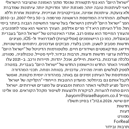
"ישראל היום" הוא גוף תקשורת שנוסד מתוך האמונה שהציבור הישראלי
ראוי לעיתונות טובה יותר, מאוזנת יותר ומדויקת יותר. עיתונות שמדברת
ולא צועקת. עיתונות אמינה, אובייקטיבית ועניינית. עיתונות אחרת וללא
תשלום. המהדורה המודפסת הראשונה פורסמה ב-30 ביולי 2007, וב-2010
הפך "ישראל היום" לעיתון הישראלי בעל שיעור החשיפה הגבוה ביותר בימי
חול. מו"ל העיתון היא ד"ר מרים אדלסון. העורך הראשי הוא עמר לחמנוביץ,
והעורך המייסד הוא עמוס רגב. אתרי האינטרנט של "ישראל היום" בעברית
ובאנגלית, כמו כן היישומונים (אפליקציות) לאנדרואיד ול-iOS, מציגים
חדשות מסביב לשעון, תוכן בלעדי, מבזקים ועדכונים, ניתוחים ופרשנויות,
וידיאו, פודקאסטים ושידורים חיים. פלטפורמות הדיגיטל של "ישראל היום"
כוללות ערוצי חדשות ודעות, תרבות ובידור, לייף סטייל, טכנולוגיה, ספורט,
כלכלה וצרכנות, בריאות, חיילים, אוכל, יהדות, תיירות ורכב. ב-2021 עלו
לאוויר האתר החדש והיישומון החדש של "ישראל היום" בעברית, במטרה
לספק לגולשים חוויה מהירה, עדכנית, בטוחה ונוחה. תכני המהדורה
המודפסת של העיתון זמינים גם באתר, במהדורה יומית מקוונת, ואפשר
לקבל אותם גם בניוזלטר. מועדון ההטבות הייחודי "הקליקה של ישראל
היום" מציע לגולשי האתר הנחות ומבצעים על מוצרים ושירותים. ישראל
היום פתוח להערות, לביקורת ולהצעות לשיפור מקהל הקוראים. פנו אלינו
במייל hayom@israelhayom.co.il.
יום שישי, 12.6.2026
כ"ז בסיון תשפ"ו
חדשות
דעות
ספורט
ForReal
תרבות ובידור