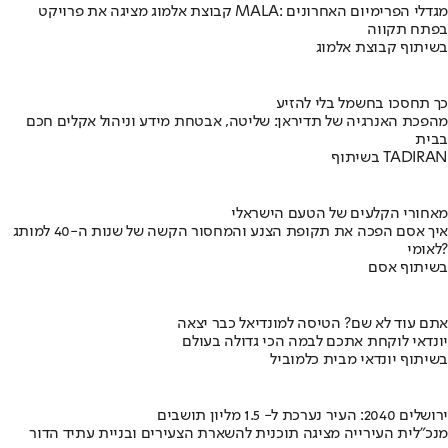
קבוצת אלמוג מציגה את פרויקט MALA: מגדלי הפרימיום האחרונים
בפתח תקווה
בשיתוף קבוצת אלמוג
כך תחסכו בחשמל בלי להזיע
מהפכת האנרגיה של תדיראן: שליטה, אבטחת מידע וניהול אקלים חכם
בבית
בשיתוף TADIRAN
מאחורי הקלעים של הטעם הישראלי
איך אסם הפכה את תקופת הצנע והמחסור הקשה של שנות ה-40 למותג
לאומי?
בשיתוף אסם
אתם עוד לא שם? הטיסה למונדיאל כבר יצאה
יונדאי לוקחת אתכם לבמה הכי גדולה בעולם
בשיתוף יונדאי מבית כלמוביל
ירושלים 2040: העיר נערכת ל- 1.5 מליון תושבים
מנכ"לית העירייה מציגה תוכנית להשארת הצעירים ובניית עתיד הדור