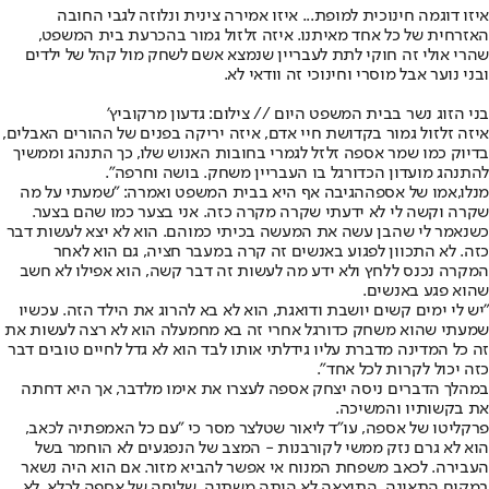
איזו דוגמה חינוכית למופת... איזו אמירה צינית ונלוזה לגבי החובה
האזרחית של כל אחד מאיתנו. איזה זלזול גמור בהכרעת בית המשפט,
שהרי אולי זה חוקי לתת לעבריין שנמצא אשם לשחק מול קהל של ילדים
ובני נוער אבל מוסרי וחינוכי זה וודאי לא.
בני הזוג נשר בבית המשפט היום // צילום: גדעון מרקוביץ'
איזה זלזול גמור בקדושת חיי אדם, איזה יריקה בפנים של ההורים האבלים,
בדיוק כמו שמר אספה זלזל לגמרי בחובות האנוש שלו, כך התנהג וממשיך
להתנהג מועדון הכדורגל בו העבריין משחק. בושה וחרפה".
מנלו,
אמו של אספה
הגיבה אף היא בבית המשפט ואמרה: "שמעתי על מה
שקרה וקשה לי לא ידעתי שקרה מקרה כזה. אני בצער כמו שהם בצער.
כשנאמר לי שהבן עשה את המעשה בכיתי כמוהם. הוא לא יצא לעשות דבר
כזה. לא התכוון לפגוע באנשים זה קרה במעבר חציה, גם הוא לאחר
המקרה נכנס ללחץ ולא ידע מה לעשות זה דבר קשה, הוא אפילו לא חשב
שהוא פגע באנשים.
"יש לי ימים קשים יושבת ודואגת, הוא לא בא להרוג את הילד הזה. עכשיו
שמעתי שהוא משחק כדורגל אחרי זה בא מחמעלה הוא לא רצה לעשות את
זה כל המדינה מדברת עליו גידלתי אותו לבד הוא לא גדל לחיים טובים דבר
כזה יכול לקרות לכל אחד".
במהלך הדברים ניסה יצחק אספה לעצרו את אימו מלדבר, אך היא דחתה
את בקשותיו והמשיכה.
פרקליטו של אספה, עו״ד ליאור שטלצר מסר כי "עם כל האמפתיה לכאב,
הוא לא גרם נזק ממשי לקורבנות - המצב של הנפגעים לא הוחמר בשל
העבירה. לכאב משפחת המנוח אי אפשר להביא מזור. אם הוא היה נשאר
במקום התאונה, התוצאה לא היתה משתנה. שליחה של אספה לכלא, לא