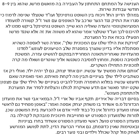
הענישה על המתחם התחתון על העבירה בה מואשם מרשו, שהוא בין 8-9
חודשי עבודות שירות.
במהלך הדיון החל ויכוח בין השופט גורפינקל ועו״ד שטצלר שניסה לרמוז כי
סגרו את התיק נגד הנער שרכב על האופנים עם נשר ז״ל, קשורה למעמדו
הסוציואקונומי והעדה שאליה הוא שייך. השופט גורפינקל ביקש ממנו לא
להיכנס לכך ועו״ד שטלצר אמר שהוא לא משווה את זה אלא שנגד מרשו
הפעילו בכוח את כל המערכת.
"פירקת את הילד שלנו עם המכונית שלך", אמרה נשר לאספה כשהיא
מסתכלת אליו בדיון שנערך במסגרת שלב הטיעונים לעונש." למדנו
מהעדויות שאחרי
התאונה המחרידה
במקום להושיט עזרה, המשכת
למסיבה נוספת, ומחוץ למסיבה כשנגשו אליך שוטרים ושאלו מה קרה
למכונית התחילו השקרים.
"אותם אתה ממשיך עד עכשיו. יום אחד יצחק, גם לך יהיה ילד, ואולי רק אז
כשתביט לילד שלך בעיניים תבין מה לקחת מאיתנו, ואני מאמינה שאם
תיענש עכשיו במלוא החומרה תוכל להביט בעיניים של הילד שלך עם מצפון
שקט יותר מאשר אם תדע ששיקרת לכולנו והצלחת לסדר את המערכת
ולהתחמק מעונש".
בסיום דבריה של איריס, תקף אביו של ארי ז"ל, הבמאי אבי נשר את מועדון
הכדורגל מ.ס אשדוד בו משחק יצחק אספה ואמר: "באופן מפחיד גם לראשי
אותו מועדון כדורגל אין כל כבוד לחיי אדם או להכרעת בית המשפט. שכן,
למרות שלמועדון הספורט יש מחוייבות חינוכית מובהקת לקהילה בה
מועדון הספורט פועל, ראשי מועדון הספורט אשדוד בחרו בציניות
ובאטימות שאין כדוגמתן, גם אחרי הכרעת הדין, לתת לפושע המורשע
לשחק מול קהל שכולל וילדים ובני נוער רבים.