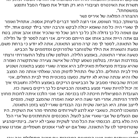
תשרת את האינטרס הציבורי היא רק תגדיל את מעגלי הסבל ותפגע
במשפחתו".
ההצהרה המלאה של איריס נשר
ברשותך, כבוד השופט, אני רוצה לומר דברים ליצחק אספה. אתחיל ואומר
לך שארי היה כל מה שאמא יכולה לבקש והרבה יותר בילד קסום אחד, ילד
עם נשמה כל כך גדולה ולב כל כך רחב שכל מי שהכיר אותו אהב אותו, בטח
גם אתה היית אוהב אותו אם הייתם מכירים. אני רוצה לספר לך על הלילה
של התאונה, לספר לך מה קרה מרגע התאונה, אתה לא יודע כי ברחת משם,
נסעת והשארת את הילד שלנו
וחבר שלו
זרוקים ומדממים על הכביש.
כשעה אחרי התאונה, באמצע הלילה, הטלפון שלנו צלצל התעוררתי ורצתי
במדרגות ועניתי, בטלפון נשמע קולה של אישה צעירה שהתקשרה ואמרה
שהיא עובדת סוציאלית מאיכילוב היא אמרה שארי נפצע בתאונה ושנגיע
מיד לבית החולים. הלב שלי התחיל לדפוק מהר, שאלתי אותה מה המצב
שלו והיא ענתה שהיא לא יודעת. נסענו במכונית מיד לבית החולים, אני
זוכרת שהבטתי מסביב על הכבישים הריקים באמצע הלילה וחשבתי איך
זה יכול להיות שארי נפצע בתאונה הכבישים כל כך ריקים בשעה כזו.
העובדת הסוציאלית חיכתה לנו בכניסה אבי ואני הלכנו איתה לחכות מחוץ
לחדר הניתוח, אחרי חצי שעה היא יצאה ואמרה שהמצב קשה, מנסים
לייצב אותו, היא הביאה שקית ובה הבגדים שארי לבש בזמן התאונה.
המשכנו לחכות, כשאבי יצא לרגע לשירותים פתחתי מהר את השקית. היו
שם הנעלים של אבי שארי אהב לנעול, המכנסים והתחתונים של ארי הכל
היה מלא בדם. הכנסתי את הכל מהר לשקית שאבי לא יראה. בינתיים
הגיע
שוטר
וסיפר לנו על התאונה, שאל אם יש לארי אופנים חשמליים, אמרנו שאין
לו.