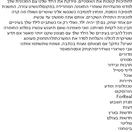
לחתיכות קטנות את האופניים. פירקת את הילד שלנו עם המכונית שלך.
למדנו מהעדויות שאחרי התאונה המחרידה במקום
להושיט עזרה
, המשכת
למסיבה נוספת, ומחוץ למסיבה כשנגשו אליך שוטרים ושאלו מה קרה
למכונית התחילו השקרים. אותם אתה ממשיך עד עכשיו.
יום אחד יצחק, גם לך יהיה ילד, ואולי רק אז כשתביט לילד שלך בעיניים
תבין מה לקחת מאיתנו, ואני מאמינה שאם תיענש עכשיו במלוא החומרה
תוכל להביט בעיניים של הילד שלך עם מצפון שקט יותר מאשר אם תדע
ששיקרת לכולנו והצלחת לסדר את המערכת
ולהתחמק מעונש
.
טעינו? נתקן! אם מצאתם טעות בכתבה, נשמח שתשתפו אותנו
אבי נשר
ארי נשר
דריסה
יצחק אספה
מאסר
מדורים
ספורט
תרבות ובידור
לייף סטייל
אוכל
תיירות
טכנולוגיה ומדע
הורוסקופ
ForReal
מגזין השבוע
דעות
חדשות בארץ
חדשות בעולם
פוליטי
ביטחוני