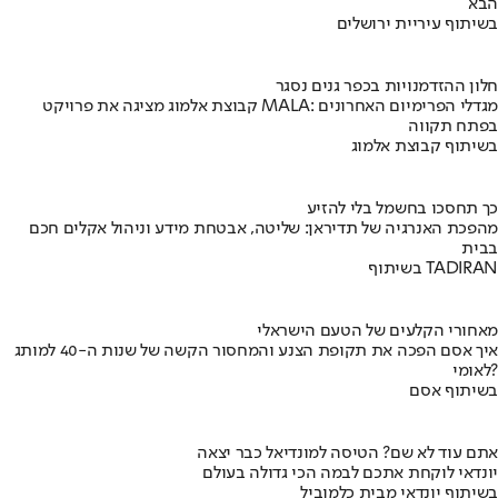
הבא
בשיתוף עיריית ירושלים
חלון ההזדמנויות בכפר גנים נסגר
קבוצת אלמוג מציגה את פרויקט MALA: מגדלי הפרימיום האחרונים
בפתח תקווה
בשיתוף קבוצת אלמוג
כך תחסכו בחשמל בלי להזיע
מהפכת האנרגיה של תדיראן: שליטה, אבטחת מידע וניהול אקלים חכם
בבית
בשיתוף TADIRAN
מאחורי הקלעים של הטעם הישראלי
איך אסם הפכה את תקופת הצנע והמחסור הקשה של שנות ה-40 למותג
לאומי?
בשיתוף אסם
אתם עוד לא שם? הטיסה למונדיאל כבר יצאה
יונדאי לוקחת אתכם לבמה הכי גדולה בעולם
בשיתוף יונדאי מבית כלמוביל