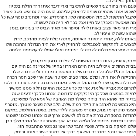
החתך באיכילוב.
פעם היה בחור צעיר שאיים להתאבד וארי דיבר איתו דרך הדלת בנסיון
לשכנע אותו שהחיים שווים להיאבק עליהם, ופעם היה גם איש בשם מאיר
שקבל התקפת לב מול המשפחה שלו, הפרמדיק, ארי, ומתנדב נוסף עשו כל
מה שאפשר ונאבקו על חייו אבל כבר לא היה מה לעשות.
ארי חזר מאד עצוב באותו לילה וסיפר איך מאיר הביט לו בעיניים בזמן
שהוא עשה לו עיסוי לב.
באותו לילה, אחרי התאונה האיומה, אתה יכולת לצאת מהרכב, לרוץ
לפצועים, להתקשר לאמבולנס, להחזיק לארי את היד הגדולה והחמה שלו
ועד שיגיע האמבולנס להביט לו בעיניים ואולי אפילו לבקש
ממנו סליחה
.
יצחק אספה, היום בבית המשפט // צילום: גדעון מרקוביץ'
בבית החולים איכילוב היה היום האחרון בחייו של ארי זה גם היה יום
ההולדת ה17 שלו. כל החברים שלו התאספו בבית החולים,חברה שלו
החזיקה לו את היד, וכולם עמדו סביב המיטה שבה ארי שכב חסר הכרה
ושרו לו בשקט שיר ליום ההולדת שלו. באותו היום גם קיבלנו את ההחלטה
לתרום את אבריו של ארי. ארי כל כך אהב את החיים וחלק ממנו ממשיך
לחיות באנשים שכל כך היו זקוקים לתרומה. אנחנו כל כך יודעים שזה
בדיוק מה שהוא היה בוחר. כשילד מת האהבה של אמא שלו ממשיכה.
היא ממשיכה לאהוב את הילד המת שלה. הלב שלה נשאר מוטרף. מוטרף
מצער מוטרף מגעגוע, מוטרף מאהבה לילד שמת. בשנה החולפת, במקום
להודות בהפקרה, גררת את כולם למשפט ארוך שבו אנחנו נאלצנו לשמוע
בפרטי פרטים עדויות על הלילה הנורא. איך שהחבטה של הרכב שלך בבן
שלנו הפיקה בום אדיר, שארי וחבר שלו עפו 23 מטר מהחבטה הזו.
ולפני שארי פגע במדרכה הוא עף בדרך על רמזור ששבר אותו וריסק