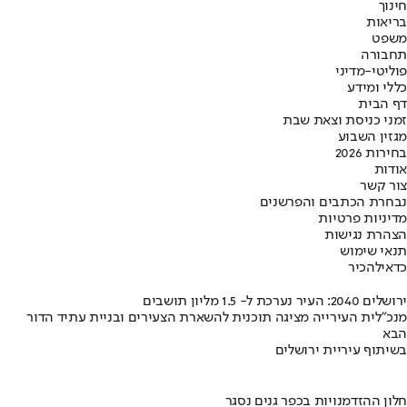
חינוך
בריאות
משפט
תחבורה
פוליטי-מדיני
כללי ומידע
דף הבית
זמני כניסת וצאת שבת
מגזין השבוע
בחירות 2026
אודות
צור קשר
נבחרת הכתבים והפרשנים
מדיניות פרטיות
הצהרת נגישות
תנאי שימוש
כדאי
להכיר
ירושלים 2040: העיר נערכת ל- 1.5 מליון תושבים
מנכ"לית העירייה מציגה תוכנית להשארת הצעירים ובניית עתיד הדור
הבא
בשיתוף עיריית ירושלים
חלון ההזדמנויות בכפר גנים נסגר