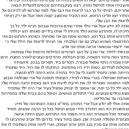
אחרי שעתים וחצי יצאו הרופאים במהירות עם מיטה מתגלגלת ובה ארי
והעבירו אותו לטיפול נמרץ, רצנו בעקבותיהם נכנסים למעלית הבאה
אחריהם. רציתי כל כך כבר לראות את הבן שלי. לפני שהרשו לנו להיכנס אל
החדר יצא אלינו הרופא, הוא הסביר שהמצב קשה מאד אבל אני רק רציתי
לראות את הבן שלי.
אתה לא יודע אבל ארי נולד אחרי שנים ארוכות שבהם רצינו ילד, כל כך
חיכינו לו, ומהרגע שהוא נולד והניחו לי אותו בידיים מאותו רגע יכולתי
להרגיש אותו בכל רגע, כשהוא שמח גם אני שמחתי, כשהוא התרגש גם אני
התרגשתי ושהוא נעלב גם אני נעלבתי. אני רציתי לראות את הילד שלי כי
אני ידעתי שכשאני אראה אותו אני אדע.
נכנסתי לחדר, ארי שכב על הגב העיניים הגדולות והיפות שלו עצומות,
בתוך הפה צינור הנשמה, פנים חבולות, מהדקים נעוצים לאורך המצח, זרוע
ימין שבורה כתף שמאל שבורה, תפרים ביד, תפרים בבטן. זרועותיו
מוטלות לצדדים, כפות ידיו היו פתוחות. החזקתי לו את היד, היד שתמיד
הייתה חמה ותמיד לחצה לי על היד בחזרה והיא היתה ללא תנועה.
האחות שטיפלה בארי עמדה לצידי, הוצאתי תמונה של ארי שצולמה שבוע
לפני התאונה ואמרתי לה את חייבת לדעת איך הוא באמת נראה הפרח שלי,
הוא ילד כל כך יפה. אני אספר לך יצחק שמגיל צעיר ארי היה ילד שתמיד
מצא גוזלים פצועים, גורי חתולים נטושים, וטיפל בהם בבית שלנו במסירות
ואהבה עד שהחלימו.
אתה אולי לא יודע אבל ארי התנדב במד״א בשנה האחרונה של חייו,
ובמסגרת הזו הוא התנדב מידי שבוע וטיפל בכל כך הרבה אנשים, תמיד
כשחזר מכל משמרת הוא היה מספר מה התרחש, פעם היתה אישה
מבוגרת שנפלה ושברה אגן, פעם בחור צעיר בדרום תל אביב שהרביצו לו
וחתכו אותו עם סכין בגב חתך ארוך ועמוק, וארי ליווה אותו כשתפרו לו את