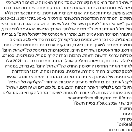
"ישראל היום" הוא גוף תקשורת שנוסד מתוך האמונה שהציבור הישראלי
ראוי לעיתונות טובה יותר, מאוזנת יותר ומדויקת יותר. עיתונות שמדברת
ולא צועקת. עיתונות אמינה, אובייקטיבית ועניינית. עיתונות אחרת וללא
תשלום. המהדורה המודפסת הראשונה פורסמה ב-30 ביולי 2007, וב-2010
הפך "ישראל היום" לעיתון הישראלי בעל שיעור החשיפה הגבוה ביותר בימי
חול. מו"ל העיתון היא ד"ר מרים אדלסון. העורך הראשי הוא עמר לחמנוביץ,
והעורך המייסד הוא עמוס רגב. אתרי האינטרנט של "ישראל היום" בעברית
ובאנגלית, כמו כן היישומונים (אפליקציות) לאנדרואיד ול-iOS, מציגים
חדשות מסביב לשעון, תוכן בלעדי, מבזקים ועדכונים, ניתוחים ופרשנויות,
וידיאו, פודקאסטים ושידורים חיים. פלטפורמות הדיגיטל של "ישראל היום"
כוללות ערוצי חדשות ודעות, תרבות ובידור, לייף סטייל, טכנולוגיה, ספורט,
כלכלה וצרכנות, בריאות, חיילים, אוכל, יהדות, תיירות ורכב. ב-2021 עלו
לאוויר האתר החדש והיישומון החדש של "ישראל היום" בעברית, במטרה
לספק לגולשים חוויה מהירה, עדכנית, בטוחה ונוחה. תכני המהדורה
המודפסת של העיתון זמינים גם באתר, במהדורה יומית מקוונת, ואפשר
לקבל אותם גם בניוזלטר. מועדון ההטבות הייחודי "הקליקה של ישראל
היום" מציע לגולשי האתר הנחות ומבצעים על מוצרים ושירותים. ישראל
היום פתוח להערות, לביקורת ולהצעות לשיפור מקהל הקוראים. פנו אלינו
במייל hayom@israelhayom.co.il.
יום שני, 8.6.2026
כ"ג בסיון תשפ"ו
חדשות
דעות
ספורט
ForReal
תרבות ובידור