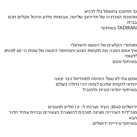
כך תחסכו בחשמל בלי להזיע
מהפכת האנרגיה של תדיראן: שליטה, אבטחת מידע וניהול אקלים חכם
בבית
בשיתוף TADIRAN
מאחורי הקלעים של הטעם הישראלי
איך אסם הפכה את תקופת הצנע והמחסור הקשה של שנות ה-40 למותג
לאומי?
בשיתוף אסם
אתם עוד לא שם? הטיסה למונדיאל כבר יצאה
יונדאי לוקחת אתכם לבמה הכי גדולה בעולם
בשיתוף יונדאי מבית כלמוביל
ירושלים 2040: העיר נערכת ל- 1.5 מליון תושבים
מנכ"לית העירייה מציגה תוכנית להשארת הצעירים ובניית עתיד הדור
הבא
בשיתוף עיריית ירושלים