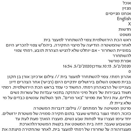
אוכל
מגזין
אנחנו מגייסים
English
X
חדשות
משפט
ראש הכת הירושלמית צפוי להשתחרר למעצר בית
לאחר שהמשטרה הודיעה על מיצוי החקירה, ביהמ"ש צפוי להכריע היום
בסוגיית השחרור • אם יוחלט שלא להגיש הצהרת תובע, רמתי צפוי
להשתחרר
אפרת פורשר
5/2/2020, 10:13
,עודכן
5/2/2020, 16:34
0
אהרון רמתי. צפוי להשתחרר למעצר בית // צילום ארכיון: אורן בן חקון
בבית משפט השלום בירושלים יתקיים היום (רביעי) אחר הצהרים דיון
בעניינו של הרב
אהרון רמתי
, החשוד כי עמד בראש הכת הירושלמית. רמתי
חשוד בעבירות של ניצול מיני והחזקה בתנאי עבדות של עשרות נשים
וילדים, עת ניהל את סמינר ״באר מרים״, תוך השלטת עונשים כבדים על מי
שלא ציית לו.
סרטון הפשיטה על המתחם // צילום: דוברות המשטרה
כזכור, רמתי נעצר בחודש שעבר בתום חקירה סמויה של משטרת ירושלים.
יחד עימו נעצרו עוד לפחות שבע נשים. מעצרו הוארך מעת לעת עד
שבשבוע שעבר, דחה בית המשפט את בקשת המשטרה
להארכת
מעצר
והורה על שחרורו של רמתי למעצר בית, לאחר שהחקירה מיצתה את