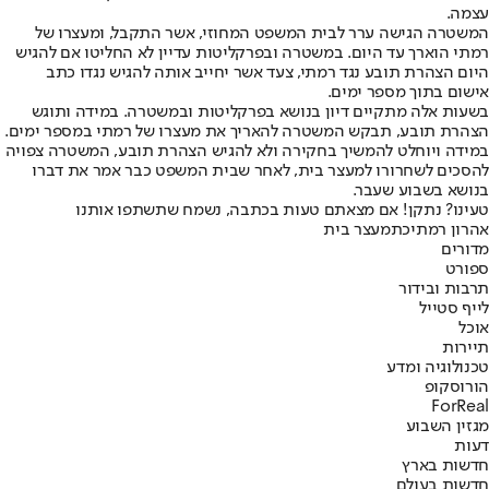
עצמה.
המשטרה הגישה ערר לבית המשפט המחוזי, אשר התקבל, ומעצרו של
רמתי הוארך עד היום. במשטרה ובפרקליטות עדיין לא החליטו אם להגיש
היום הצהרת תובע נגד רמתי, צעד אשר יחייב אותה להגיש נגדו כתב
אישום בתוך מספר ימים.
בשעות אלה מתקיים דיון בנושא בפרקליטות ובמשטרה. במידה ותוגש
הצהרת תובע, תבקש המשטרה להאריך את מעצרו של רמתי במספר ימים.
במידה ויוחלט להמשיך בחקירה ולא להגיש הצהרת תובע, המשטרה צפויה
להסכים לשחרורו למעצר בית, לאחר שבית המשפט כבר אמר את דברו
בנושא בשבוע שעבר.
טעינו? נתקן! אם מצאתם טעות בכתבה, נשמח שתשתפו אותנו
אהרון רמתי
כת
מעצר בית
מדורים
ספורט
תרבות ובידור
לייף סטייל
אוכל
תיירות
טכנולוגיה ומדע
הורוסקופ
ForReal
מגזין השבוע
דעות
חדשות בארץ
חדשות בעולם