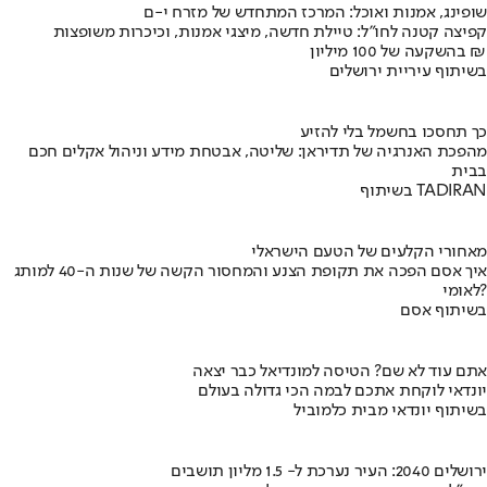
שופינג, אמנות ואוכל: המרכז המתחדש של מזרח י-ם
קפיצה קטנה לחו"ל: טיילת חדשה, מיצגי אמנות, וכיכרות משופצות
בהשקעה של 100 מיליון ₪
בשיתוף עיריית ירושלים
כך תחסכו בחשמל בלי להזיע
מהפכת האנרגיה של תדיראן: שליטה, אבטחת מידע וניהול אקלים חכם
בבית
בשיתוף TADIRAN
מאחורי הקלעים של הטעם הישראלי
איך אסם הפכה את תקופת הצנע והמחסור הקשה של שנות ה-40 למותג
לאומי?
בשיתוף אסם
אתם עוד לא שם? הטיסה למונדיאל כבר יצאה
יונדאי לוקחת אתכם לבמה הכי גדולה בעולם
בשיתוף יונדאי מבית כלמוביל
ירושלים 2040: העיר נערכת ל- 1.5 מליון תושבים