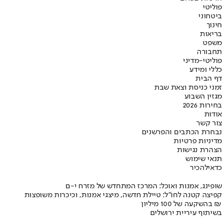
פוליטי
ביטחוני
חינוך
בריאות
משפט
תחבורה
פוליטי-מדיני
כללי ומידע
דף הבית
זמני כניסת וצאת שבת
מגזין השבוע
בחירות 2026
אודות
צור קשר
נבחרת הכתבים והפרשנים
מדיניות פרטיות
הצהרת נגישות
תנאי שימוש
כדאי
להכיר
שופינג, אמנות ואוכל: המרכז המתחדש של מזרח י-ם
קפיצה קטנה לחו"ל: טיילת חדשה, מיצגי אמנות, וכיכרות משופצות
בהשקעה של 100 מיליון ₪
בשיתוף עיריית ירושלים