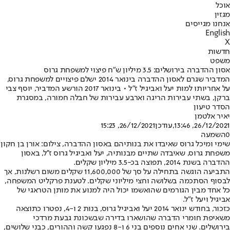
אוכל
מגזין
אנחנו מגייסים
English
X
חדשות
משפט
אסון ההדברה בירושלים: 3.5 מיליון ש"ח פיצוי למשפחת גרוס
המדביר שגרם לאסון ההדברה בינואר 2014 ישלם פיצויים למשפחת גרוס,
על אחריותו למות יעל ואביגיל ז"ל • בינואר 2017 הורשע המדביר, יוסף צבי
ברקן, בשתי עבירות הריגה וארבע עבירות של חבלה חמורה, במסגרת
הסדר טיעון
יאיר אלטמן
26/12/2021, 13:46
,עודכן
26/12/2021, 15:23
0
השמעה
שימי ומיכל גרוס שאיבדו את בנותיהם באסון ההדברה, צילום: אורן בן חקון
משפחת גרוס, שאיבדה שתיים מבנותיה, יעל ואביגיל גרוס ז''ל, באסון
ההדברה בשנת 2014, תפוצה בכ-3.5 מיליון שקלים.
התביעה הוגשה בתחילה על סך של 11,600,000 שקלים משום רשלנות, אך
לבסוף הסתכמה בשלושה וחצי מיליוני שקלים. לטענת פרקליט המשפחה,
כל אחד מבין הגורמים שהואשמו יכול היה למנוע את מותן הטראגי של
אביגיל ויעל ז"ל.
כזכור, בחודש ינואר 2014 יעל ואביגיל גרוס, בנות 2 ו-4, נפטרו כתוצאה
משאיפת חומרי הדברה שהושארו בדירה שבשכונת גבעת מרדכי
בירושלים. שני אחים נוספים בני 6 ו-8 נפגעו קשה וההורים, כבני שלושים,