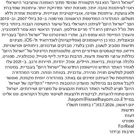
"ישראל היום" הוא גוף תקשורת שנוסד מתוך האמונה שהציבור הישראלי
ראוי לעיתונות טובה יותר, מאוזנת יותר ומדויקת יותר. עיתונות שמדברת
ולא צועקת. עיתונות אמינה, אובייקטיבית ועניינית. עיתונות אחרת וללא
תשלום. המהדורה המודפסת הראשונה פורסמה ב-30 ביולי 2007, וב-2010
הפך "ישראל היום" לעיתון הישראלי בעל שיעור החשיפה הגבוה ביותר בימי
חול. מו"ל העיתון היא ד"ר מרים אדלסון. העורך הראשי הוא עמר לחמנוביץ,
והעורך המייסד הוא עמוס רגב. אתרי האינטרנט של "ישראל היום" בעברית
ובאנגלית, כמו כן היישומונים (אפליקציות) לאנדרואיד ול-iOS, מציגים
חדשות מסביב לשעון, תוכן בלעדי, מבזקים ועדכונים, ניתוחים ופרשנויות,
וידיאו, פודקאסטים ושידורים חיים. פלטפורמות הדיגיטל של "ישראל היום"
כוללות ערוצי חדשות ודעות, תרבות ובידור, לייף סטייל, טכנולוגיה, ספורט,
כלכלה וצרכנות, בריאות, חיילים, אוכל, יהדות, תיירות ורכב. ב-2021 עלו
לאוויר האתר החדש והיישומון החדש של "ישראל היום" בעברית, במטרה
לספק לגולשים חוויה מהירה, עדכנית, בטוחה ונוחה. תכני המהדורה
המודפסת של העיתון זמינים גם באתר, במהדורה יומית מקוונת, ואפשר
לקבל אותם גם בניוזלטר. מועדון ההטבות הייחודי "הקליקה של ישראל
היום" מציע לגולשי האתר הנחות ומבצעים על מוצרים ושירותים. ישראל
היום פתוח להערות, לביקורת ולהצעות לשיפור מקהל הקוראים. פנו אלינו
במייל hayom@israelhayom.co.il.
יום ראשון, 12.7.2026
כ"ז בתמוז תשפ"ו
חדשות
דעות
ספורט
ForReal
תרבות ובידור