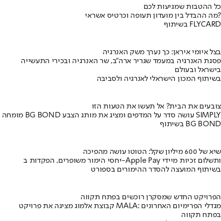
כל ההטבות שמגיעות לכם
מה ההבדל בין מועדון תעופה וכרטיס אשראי?
בשיתוף FLYCARD
בצל איומי איראן: כך נערך משק האנרגיה
פסגת האנרגיה במעמד שגריר ארה"ב, שר האנרגיה ובכירי התעשייה
בישראל ובעולם
בשיתוף המכון הישראלי לאנרגיה ולסביבה
צובעים את הבית? אל תעשו את הטעות הזו
מומחה BG BOND עושה סדר על המדפים ומציג את מותג הצבע SIMPLY
בשיתוף BG BOND
שיא של 600 מיליון שקל: הטוטו עושה מהפיכה
יחסי הימור משופרים, הפקדות ב-Apple Pay ותשלום זכיות מיידי
בשיתוף המועצה להסדר ההימורים בספורט
הפרויקט החדש שמסקרן רוכשים בפתח תקווה
קבוצת אלמוג מציגה את פרויקט MALA: מגדלי הפרימיום האחרונים
בפתח תקווה