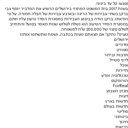
נפגעו קל עד בינוני.
בשנת 2017 בית המשפט המחוזי בירושלים הרשיע את המדביר יוסף צבי
ברקן בשתי עבירות של הריגה ובארבע עבירות של חבלה חמורה, על פי
הודאתו. ברקן הודה בביצוע העבירות במסגרת הסדר טיעון עליו חתם.
במסגרת הסדר הטיעון הוא נשלח לשלוש שנות מאסר בפועל והתחייב
לשלם פיצוי של 200,000 ש"ח למשפחה.
טעינו? נתקן! אם מצאתם טעות בכתבה, נשמח שתשתפו אותנו
ירושלים
מדורים
ספורט
תרבות ובידור
לייף סטייל
אוכל
תיירות
טכנולוגיה ומדע
הורוסקופ
ForReal
מגזין השבוע
דעות
חדשות בארץ
חדשות בעולם
פוליטי
ביטחוני
חינוך
בריאות