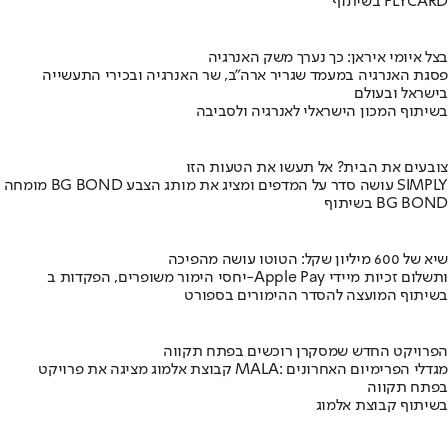
בשיתוף FLYCARD
בצל איומי איראן: כך נערך משק האנרגיה
פסגת האנרגיה במעמד שגריר ארה"ב, שר האנרגיה ובכירי התעשייה
בישראל ובעולם
בשיתוף המכון הישראלי לאנרגיה ולסביבה
צובעים את הבית? אל תעשו את הטעות הזו
מומחה BG BOND עושה סדר על המדפים ומציג את מותג הצבע SIMPLY
בשיתוף BG BOND
שיא של 600 מיליון שקל: הטוטו עושה מהפיכה
יחסי הימור משופרים, הפקדות ב-Apple Pay ותשלום זכיות מיידי
בשיתוף המועצה להסדר ההימורים בספורט
הפרויקט החדש שמסקרן רוכשים בפתח תקווה
קבוצת אלמוג מציגה את פרויקט MALA: מגדלי הפרימיום האחרונים
בפתח תקווה
בשיתוף קבוצת אלמוג