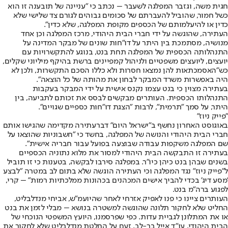
חגית משה, וגזבר המפלגה לשעבר – נכתב כי "עניינה של תובענה זו הוא
כשל חמור, שהוביל להעברתם של סכומים גבוהים לגורם צד שלישי שלא
כדין או להיעלמותם של הכספים מקופת המפלגה, שלא כדין".
העתירה, שהוגשה על ידי חברי הבית היהודי, מרכז המפלגה וכן אחד
מנושיה, מסתמכת בין היתר על דו"חות שונים של מבקר המדינה על
התנהלותה הכספית של המפלגה תחת בנט, בנוגע להתקשרויות עם
יועצים, ליועצים משפטיים ולניהול קמפיינים ברשת בהיקף מיליוני שקלים,
כש"האסמכתאות להן נמצאו חסרות ולא כללו הסכם התקשרות, ולכן לא
היה באפשרות משרד המבקר לבחון את מהותה של כל הוצאה".
בעתירה מצוין כי בנט עצמו נקנס אישית על ידי המבקר בעקבות
התנהלותו הכספית. העותרים מבקשים לבסס את זכותם לתביעה, בין
היתר, על סמך "תרמית", לרבות "הצגת דו"חות כספיים שגויים".
"פייק ניוז"
באוגוסט האחרון נחשף ב"ישראל היום" דבר
עתירה מקדימה שהגישו אותם
חברי הבית היהודי והנושה של המפלגה
, בחשד כי "חשבוניות שהוצאו על
שם המפלגה משקפות עבודה שבוצעה בפועל עבור חבריה אישית".
בעתירה זו התבקשה הבית היהודי למסור את מלוא נתוניה הכספיים
בשנים שבהן בנט כיהן כיו"ר. במפלגה סירבו לבקשה, בטענות כי זו תוביל
ל"פייק ניוז" נגד המפלגה וכי העתירה הוגשה שלא בתום לב במטרה "לבצע
'מסע דיג' בכדי להביך אישים המכהנים בכהונות ממלכתיות רמות" – קרי,
לפגוע ברה"מ בנט.
העותרים ציינו כי פנו לאפיק אזרחי לאחר שהיועמ"ש, אביחי מנדלבליט,
החליט שלא לחקור תלונה שהוגשה למשטרה בנושא – מבלי לזמן את בנט
או את המתלונן לגביית עדות. כפי שפרסמנו, היועץ המשפטי הנוכחי של
הבית היהודי, עו"ד אייל בר-לב, זעם על החלטת מנדלבליט שלא לחקור את