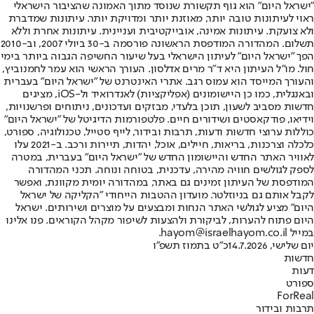
"ישראל היום" הוא גוף תקשורת שנוסד מתוך האמונה שהציבור הישראלי
ראוי לעיתונות טובה יותר, מאוזנת יותר ומדויקת יותר. עיתונות שמדברת
ולא צועקת. עיתונות אמינה, אובייקטיבית ועניינית. עיתונות אחרת וללא
תשלום. המהדורה המודפסת הראשונה פורסמה ב-30 ביולי 2007, וב-2010
הפך "ישראל היום" לעיתון הישראלי בעל שיעור החשיפה הגבוה ביותר בימי
חול. מו"ל העיתון היא ד"ר מרים אדלסון. העורך הראשי הוא עמר לחמנוביץ,
והעורך המייסד הוא עמוס רגב. אתרי האינטרנט של "ישראל היום" בעברית
ובאנגלית, כמו כן היישומונים (אפליקציות) לאנדרואיד ול-iOS, מציגים
חדשות מסביב לשעון, תוכן בלעדי, מבזקים ועדכונים, ניתוחים ופרשנויות,
וידיאו, פודקאסטים ושידורים חיים. פלטפורמות הדיגיטל של "ישראל היום"
כוללות ערוצי חדשות ודעות, תרבות ובידור, לייף סטייל, טכנולוגיה, ספורט,
כלכלה וצרכנות, בריאות, חיילים, אוכל, יהדות, תיירות ורכב. ב-2021 עלו
לאוויר האתר החדש והיישומון החדש של "ישראל היום" בעברית, במטרה
לספק לגולשים חוויה מהירה, עדכנית, בטוחה ונוחה. תכני המהדורה
המודפסת של העיתון זמינים גם באתר, במהדורה יומית מקוונת, ואפשר
לקבל אותם גם בניוזלטר. מועדון ההטבות הייחודי "הקליקה של ישראל
היום" מציע לגולשי האתר הנחות ומבצעים על מוצרים ושירותים. ישראל
היום פתוח להערות, לביקורת ולהצעות לשיפור מקהל הקוראים. פנו אלינו
במייל hayom@israelhayom.co.il.
יום שלישי, 14.7.2026
כ"ט בתמוז תשפ"ו
חדשות
דעות
ספורט
ForReal
תרבות ובידור