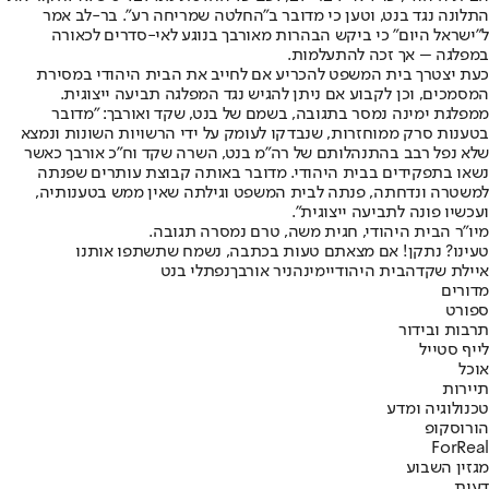
התלונה נגד בנט, וטען כי מדובר ב"החלטה שמריחה רע". בר-לב אמר
ל"ישראל היום" כי ביקש הבהרות מאורבך בנוגע לאי-סדרים לכאורה
במפלגה – אך זכה להתעלמות.
כעת יצטרך בית המשפט להכריע אם לחייב את הבית היהודי במסירת
המסמכים, וכן לקבוע אם ניתן להגיש נגד המפלגה תביעה ייצוגית.
ממפלגת ימינה נמסר בתגובה, בשמם של בנט, שקד ואורבך: "מדובר
בטענות סרק ממוחזרות, שנבדקו לעומק על ידי הרשויות השונות ונמצא
שלא נפל רבב בהתנהלותם של רה"מ בנט, השרה שקד וח"כ אורבך כאשר
נשאו בתפקידים בבית היהודי. מדובר באותה קבוצת עותרים שפנתה
למשטרה ונדחתה, פנתה לבית המשפט וגילתה שאין ממש בטענותיה,
ועכשיו פונה לתביעה ייצוגית".
מיו"ר הבית היהודי, חגית משה, טרם נמסרה תגובה.
טעינו? נתקן! אם מצאתם טעות בכתבה, נשמח שתשתפו אותנו
איילת שקד
הבית היהודי
ימינה
ניר אורבך
נפתלי בנט
מדורים
ספורט
תרבות ובידור
לייף סטייל
אוכל
תיירות
טכנולוגיה ומדע
הורוסקופ
ForReal
מגזין השבוע
דעות