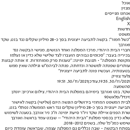
אוכל
מגזין
אנחנו מגייסים
English
X
חדשות
משפט
"כשל חמור": בקשה לתביעה ייצוגית בסך כ-28 מיליון שקלים נגד בנט, שקד
ואורבך
חברי הבית היהודי, מרכז המפלגה ואחד הנושים, מגישי הבקשה נגד
בכיריה בעבר: "סכומים גבוהים הועברו לצד שלישי שלא כדין או נעלמו
מקופת המפלגה" • תגובת ימינה: "טענות סרק ממוחזרות. זו אותה קבוצת
עותרים שפנתה למשטרה ונדחתה, פנתה לביהמ"ש וגילתה שאין ממש
בטענותיה, ועכשיו פונה לתביעה ייצוגית"
גלעד צוויק
30/11/2021, 19:35
,עודכן
30/11/2021, 19:51
0
השמעה
שקד, בנט ואורבך בימיהם במפלגת הבית היהודי, צילום ארכיון: יונתן
זינדל/פלאש90
לבית המשפט המחוזי בירושלים הוגשה היום (שלישי) בקשה לאישור
תביעה ייצוגית בסך כ-28 מיליון שקלים נגד ראש הממשלה נפתלי בנט,
שרת הפנים איילת שקד ויו"ר סיעת ימינה ח"כ ניר אורבך, בטענה לשימוש
שלא כדין בכספי מפלגת "הבית היהודי" – שבנט עמד בראשה ואורבך
שימש כמנ"כל שלה, בשנים 2018-2012.
בפתח הבקשה - שבה נכללים גם המפלגה עצמה, שבראשה עומדת כיום