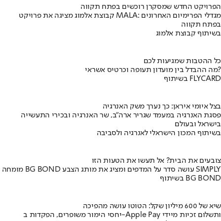
הפרויקט החדש שמסקרן רוכשים בפתח תקווה
קבוצת אלמוג מציגה את פרויקט MALA: מגדלי הפרימיום האחרונים
בפתח תקווה
בשיתוף קבוצת אלמוג
כל ההטבות שמגיעות לכם
מה ההבדל בין מועדון תעופה וכרטיס אשראי?
בשיתוף FLYCARD
בצל איומי איראן: כך נערך משק האנרגיה
פסגת האנרגיה במעמד שגריר ארה"ב, שר האנרגיה ובכירי התעשייה
בישראל ובעולם
בשיתוף המכון הישראלי לאנרגיה ולסביבה
צובעים את הבית? אל תעשו את הטעות הזו
מומחה BG BOND עושה סדר על המדפים ומציג את מותג הצבע SIMPLY
בשיתוף BG BOND
שיא של 600 מיליון שקל: הטוטו עושה מהפיכה
יחסי הימור משופרים, הפקדות ב-Apple Pay ותשלום זכיות מיידי