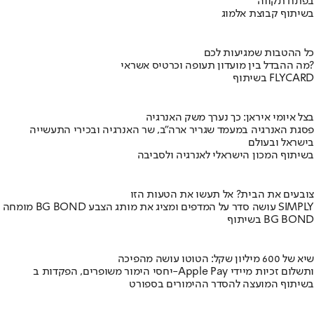
בפתח תקווה
בשיתוף קבוצת אלמוג
כל ההטבות שמגיעות לכם
מה ההבדל בין מועדון תעופה וכרטיס אשראי?
בשיתוף FLYCARD
בצל איומי איראן: כך נערך משק האנרגיה
פסגת האנרגיה במעמד שגריר ארה"ב, שר האנרגיה ובכירי התעשייה
בישראל ובעולם
בשיתוף המכון הישראלי לאנרגיה ולסביבה
צובעים את הבית? אל תעשו את הטעות הזו
מומחה BG BOND עושה סדר על המדפים ומציג את מותג הצבע SIMPLY
בשיתוף BG BOND
שיא של 600 מיליון שקל: הטוטו עושה מהפיכה
יחסי הימור משופרים, הפקדות ב-Apple Pay ותשלום זכיות מיידי
בשיתוף המועצה להסדר ההימורים בספורט