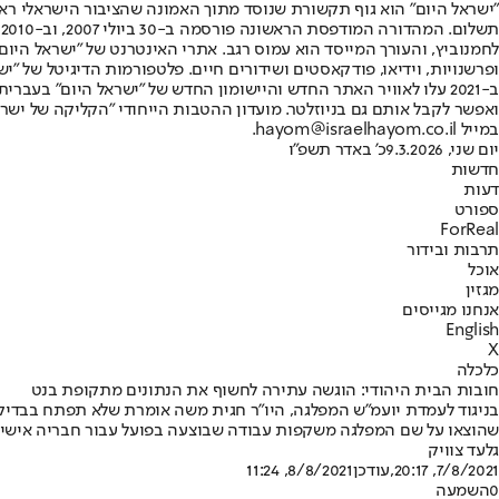
"ישראל היום" הוא גוף תקשורת שנוסד מתוך האמונה שהציבור הישראלי ראוי 
ת
ופרשנויות, וידיאו, פודקאסטים ושידורים חיים. פלטפורמות הדיגיטל של "ישרא
ב-2021 עלו לאוויר האתר החדש והיישומון החדש של "ישראל היום" בע
ואפשר לקבל אותם גם בניוזלטר. מועדון ההטבות הייחודי "הקליקה של ישרא
במייל hayom@israelhayom.co.il.
יום שני, 9.3.2026
כ' באדר תשפ"ו
חדשות
דעות
ספורט
ForReal
תרבות ובידור
אוכל
מגזין
אנחנו מגייסים
English
X
כלכלה
חובות הבית היהודי: הוגשה עתירה לחשוף את הנתונים מתקופת בנט
בניגוד לעמדת יועמ"ש המפלגה, היו"ר חגית משה אומרת שלא תפתח בבדיק
שהוצאו על שם המפלגה משקפות עבודה שבוצעה בפועל עבור חבריה אישי
גלעד צוויק
7/8/2021, 20:17
,עודכן
8/8/2021, 11:24
0
השמעה