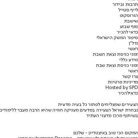
תרבות ובידור
לייף סטייל
הורוסקופ
שישבת
סוף שבוע
כדאי להכיר
סיפור המשק הישראלי
נדל"ן
ראשי
זמני כניסת וצאת השבת
מידע כללי
זמני כניסת וצאת שבת
ראשי
צרו קשר
מדיניות פרטיות
Hosted by SPD
כדאי
להכיר
הצעירים שמצליחים לפתור כל בעיה מדעית
נבחרת ישראל הצעירה במדעים מעניקה חוויה שהיא הרבה מעבר ללימודים
בשיתוף מרכז מדעני העתיד
המקום הכי טוב באיצטדיון - שלכם