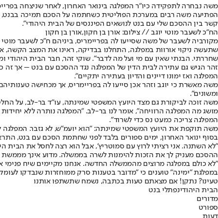
הפתיעה משה רבים במערכת הפוליטית כשחתמה על הסכם תמיכה בבנט, לפ
קשר בין ההסכם שלי עם בנט לנושאים הפיננסים של הבית היהודי".
הח"כ לשעבר מוטי יוגב // צילום: אורן בן חקון,אורן בן חקון
מקורביה לשעבר של משה שסייעו לה בפריימריס, ביניהם ח"כ לשעבר מוטי י
שתעשה ניקוי אורוות במפלגה, התחלנו בבדיקה, ראינו את המצב הקשה, אך לפ
שחררתי. הבנתי שאין עם מי ועל מה לדבר". שוקי זהר, חבר הבית היהודי ו
זהר הגיש גם עתירה לבית הדין של המפלגה נגד ההסכם עם בנט – אך זה כחצ
המפלגה ואז ימונו דיינים והדיון בעתירה יתקיים".
משה מאשרת כי יוגב וזהר אכן סייעו לה בפריימריס, אך מכחישה טענותיהם
ומשונים".
משה זוכה לביקורת גם מצד היועץ המשפטי שמינתה, עו"ד בר-לב, על החלטת
מושג מה המפלגה הרוויחה", אומר לנו בר-לב. "המפלגה נותרה ללא יחידות מי
המפלגה צריכה כמעט נס כדי לשרוד".
משה תוקפת את היועץ המשפטי שמינתה: "הוא יועמ"ש, לא גזבר. המפלגה לא 
בסוף ינואר האחרון, ימים ספורים בלבד לפני שחתמת הסכם עם בנט, התראי
"לא השתנה. אני רציתי לרוץ עם סמוטריץ', אבל הוא רצה לחסל את הבית היה
ההסכם מעניק לך את הזכות להימנות לשרה בממשלה. מדוע אינך מממשת 
"לא כולם במפלגה מרוצים מהממשלה החדשה. אנחנו מקיימים שיח פנימי א
במפלגת "ימינה" טוענים כי "מדובר בטענות סרק ממוחזרות שנבדקו לעומק,
טעינו? נתקן! אם מצאתם טעות בכתבה, נשמח שתשתפו אותנו
הבית היהודי
נפתלי בנט
מדורים
ספורט
דעות