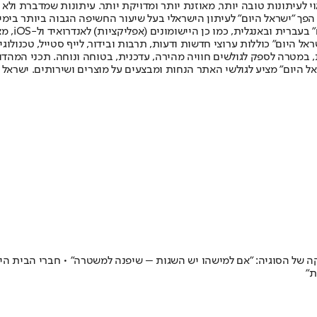
לעיתונות טובה יותר, מאוזנת יותר ומדויקת יותר. עיתונות שמדברת ולא צ
שלום. המהדורה המודפסת הראשונה פורסמה ב-30 ביולי 2007, וב-2010 הפך "ישראל היום" לעיתון הישראלי בעל שי
לחמנוביץ,
ל היום" כוללות ערוצי חדשות ודעות, תרבות ובידור, לייף סטייל, טכנולוגיה
ברית, במטרה לספק לגולשים חוויה מהירה, עדכנית, בטוחה ונוחה. תכני המה
ל היום" מציע לגולשי האתר הנחות ומבצעים על מוצרים ושירותים. ישראל 
ה של הסוגיה: "אם למישהו יש השגות – שיפנה למשטרה" • חברי הבית הי
ת"