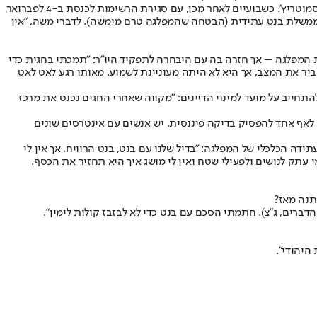
משה נבחרה לתפקידה כיו"ר המפלגה בינואר האחרון, לאחר שניצחה בפריימריז את אורבך, והיתה אמורה לרוץ ברשימת ימין מאוחדת בראשות בצלאל סמוטריץ'. כשבועיים לאחר מכן, עם סגירת הרשימות לכנסת ב-4 לפברואר,
משלת בנט עתידית (הבטחה שהמפלגה טרם מימשה). לדברי משה, "אין
ת המפלגה – אך חזרה בה עם היבחרה לתפקיד היו"ר: "תמכתי בחגית כדי
סביר את המצב, אך היא לא היתה מעוניינת לשמוע. מאותו רגע לאט לאט
התחייב על מועד למינוי הדיינים: "מקווה שאחרי החגים נכנס את מרכז
י לאף אחד להפסיק בדיקה פיננסית. יש אנשים עם אינטרסים שונים
 הכלכלי של המפלגה: "בדיל שלנו עם בנט, בנט הרוויח, אך אין לי
י עתק לנושים ולפעילי שטח ואין לי מושג איך היא תחזיר את הכסף.
תנה מאז?
ברים, ג"צ). חתמתי הסכם עם בנט כדי לא לבזבז קולות לימין".
היהודי".