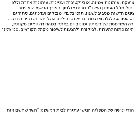
ועקת. עיתונות אמינה, אובייקטיבית ועניינית. עיתונות אחרת וללא
עור החשיפה הגבוה ביותר בימי חול. מו"ל העיתון היא ד"ר מרים אדלסון. העורך הראשי הוא עמר
 והעורך המייסד הוא עמוס רגב. אתרי האינטרנט של "ישראל היום" בעברית ובאנגלית, כמו כן היישומונים (אפליקציות) לאנדרואיד ול-iOS, מציגים חדשות מסביב לשעון, תוכן בלעדי, מבזקים ועדכונים, ניתוחים
, ספורט, כלכלה וצרכנות, בריאות, חיילים, אוכל, יהדות, תיירות ורכב.
דורה המודפסת של העיתון זמינים גם באתר, במהדורה יומית מקוונת,
היום פתוח להערות, לביקורת ולהצעות לשיפור מקהל הקוראים. פנו אלינו
הודי ונושה של המפלגה הגישו עתירה לבית המשפט: "חשד שחשבוניות