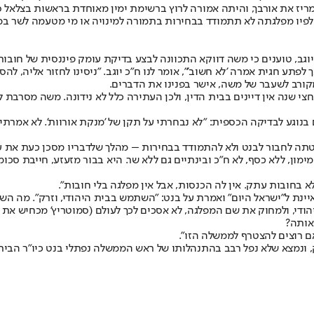
יו מפלגתה לא תתמודד בבחירות בתמורה למינויה או מי מטעמה לשר במ
וגב, טוענים כי משה דווקא התכוונה לבצע בדיקת עומק פיננסית של חובו
תע חגית אמרה 'לא חשוב'", אומר לנו ח"כ יוגב. "ניסינו לחזור אליה, לה
מקורב לשעבר של משה, אישר בפנינו את הדברים.
י שנה אין דיינים בבית הדין, ולכן העתירה כלל לא נידונה. משה מסרבת ל
 בנוגע לבדיקה הכספית: "לא נבחרתי על תקן של 'מנקת אורוות'. לא אמרת
ה לחבור לבנט ולא להתמודד בבחירות – מהלך שלדבריו מסכן כעת את עתידה
מון, ללא כסף, לא ח"כ ובינתיים גם ללא שר. היא בבור מזעזע, חייבת סכומ
בחובות עתק. אין לה הכנסות, אבל אין מפלגה בלי חובות".
ינת ל"ישראל היום" ואמרת על בנט: "השתמש בבית היהודי, וזרק". מה הש
ודי, ולמחוק את שם המפלגה, לא אסכים לכך לעולם (סמוטריץ' מכחיש את הד
אותה?
ם רוצים להצטרף לממשלה הזו".
 ונמצא שלא נפל רבב בהתנהלותו של ראש הממשלה נפתלי בנט כיו"ר הבית 