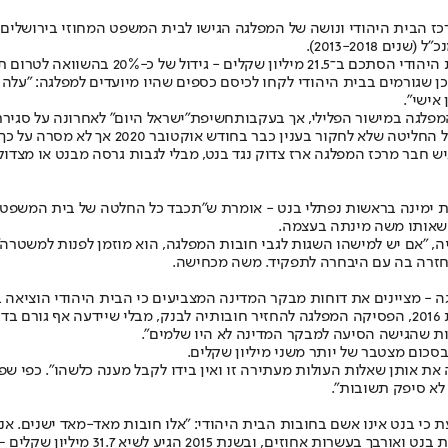
ז הבית היהודי ונושה של המפלגה הגישו לבית המשפט המחוזי בירושלים 
2013-2018).
יתכן שגורמים בבית היהודי לקחו לכיסם כספים שהיו מיועדים למפלגה: "ע
אישי".
מפלגה במישור הפלילי, אך בעקבות
חשיפת
"ישראל היום" לאחרונה על סגיר
ר 2020 אך לא מסרה על כך הודעה לאיש והדבר התגלה רק עתה", נכתב בעתירה.
 חבר מרכז המפלגה ארז צדוק נגד בנט, מבלי לגבות גרסה מבנט או מצדוק.
עת ימינה בראשות נפתלי בנט - אומרת ש"תכבד כל החלטה של בית המשפט
, שאותו משה מינתה בעצמה.
"אם יש למישהו השגות לגבי חובות המפלגה, הוא מוזמן לפנות למשטרה". 
 חזרה בה עם היבחרה לתפקיד. משה מכחישה.
ה - מציינים את דוחות מבקר המדינה המצביעים כי הבית היהודי הוציאה
ות שהגישה הסיעה למבקר המדינה לא היו שלמים".
סכום מצטבר של יותר משני מיליון שקלים.
ה את אותן שאלות העולות מעתירה זו ואין בידו לקבל מענה כלשהו". כפי ש
לא סיפק תשובות".
י בנט אינו אשם בחובות הבית היהודי: "אלו חובות מאד-מאד ישנים. אני 
31.7 מיליון שקלים – כמעט פי 2 מהתקופה שקדמה להגעתו למפלגה.