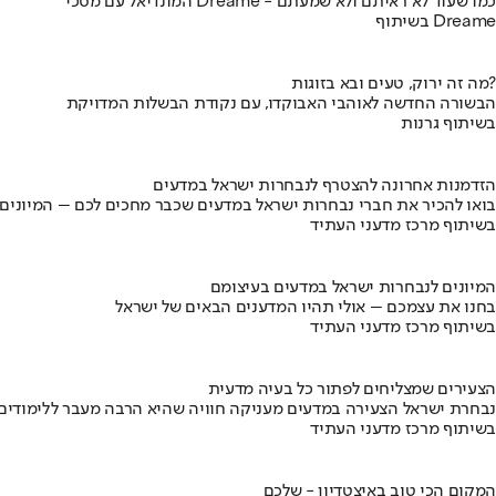
המונדיאל עם מסכי Dreame - כמו שעוד לא ראיתם ולא שמעתם
בשיתוף Dreame
מה זה ירוק, טעים ובא בזוגות?
הבשורה החדשה לאוהבי האבוקדו, עם נקודת הבשלות המדויקת
בשיתוף גרנות
הזדמנות אחרונה להצטרף לנבחרות ישראל במדעים
בואו להכיר את חברי נבחרות ישראל במדעים שכבר מחכים לכם – המיונים
בשיתוף מרכז מדעני העתיד
המיונים לנבחרות ישראל במדעים בעיצומם
בחנו את עצמכם – אולי תהיו המדענים הבאים של ישראל
בשיתוף מרכז מדעני העתיד
הצעירים שמצליחים לפתור כל בעיה מדעית
נבחרת ישראל הצעירה במדעים מעניקה חוויה שהיא הרבה מעבר ללימודים
בשיתוף מרכז מדעני העתיד
המקום הכי טוב באיצטדיון - שלכם