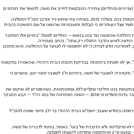
(עניינים מנהליים) עתירה המבקשת לחייב את משה, לחשוף את הנתונים
לה חשד אצל העותרים כי קבלות וחשבוניות שהוצאו על שם המשיבה (הבית
ת התלונה שהוגשה נגד בנט בנושא – החליטו לפעול: "בימים אלו הסתבר
 לאחרונה נודע לצדוק כי לא יתאפשר לו לערער על ההחלטה, והוא מתכנן
", אך לא תפתח ביוזמתה בבדיקת חובות הבית היהודי, שהאמירו בתקופת
מקורביה לשעבר של משה, ביניהם ח"כ לשעבר מוטי יוגב, טוענים כי
 בתקופת בנט מיליוני שקלים ללא אסמכתאות, כשהספרים לא שיקפו את
כלל ההוצאות - "לרבות 9.6 מיליון שקלים רק בשנת 2013". לאחר מכן, בשנת 2016, הפסיקה המפלגה להחזיר חובותיה לבנק, מבלי שיידעה אף גורם בדבר. בדוח משלים מ-2018 – השנה האחרונה של בנט כיו"ר – קבע המבקר
פרסמנו בחודש שעבר, יועמ"ש הבית היהודי בר-לב סיפר שפנה למנכ"ל
לא פרקליטה ולא הדוברת של בנט". כאמור, בניגוד לדבריה של משה,