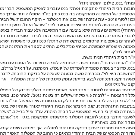
נפתלי בנט, צילום: יהונתן זינדל
חובות הבית היהודי מתקופת נפתלי בנט עוברים לאפיק המשפטי: חברי מרכ
הכספיים של המפלגה מהתקופה בה בנט כיהן כיו"ר המפלגה וניר אורבך כמנכ"ל (שנים 
נכון לסוף 2018 - עת עזיבתו של בנט את המפלגה - היקף החובות של הבית היהודי הסתכם ב־21.5 מיליון שקלים - גידול של כ-20% בהשוואה לטרום תקופת בנט, בשלהי 2012. באותה עת שימש ניר אורבך מנכ"ל המפלגה.
בעתירה, שהוגשה למחוזי בירושלים והגיעה לידי "ישראל היום", נטען כי י
היהודי) משקפים עבודה שלא בוצעה עבור המשיבה אלא עבור חבריה באופן 
לדברי העותרים, הם המתינו עם הגשת העתירה עד לבירור סוגיית חובות ה
לעותרים באמצעות פרסומים בתקשורת שהתגלו כנכונים, כי משטרת ישראל החליטה שלא לחקור בענין כבר בחודש אוקטוב
כאמור, היועמ"ש לממשלה, אביחי מנדלבליט, החליט לסגור את התלונה שהגיש
לעתור לבג"ץ.
יו"ר הבית היהודי חגית משה,
יו"ר "הבית היהודי", חגית משה - שחתמה לפני הבחירות על הסכם עם סי
בנט. מדובר בעמדה מנוגדת לעמדתו של יועמ"ש המפלגה, עו"ד אייל בר־לב
"התשובה היא לא", מבהירה משה במענה לשאלה על בדיקת החובות. לדבריה, 
משה דווקא התכוונה לבצע בדיקת עומק פיננסית של חובות המפלגה - אך
קנס של מיליונים
ארבעת העותרים למחוזי - אחד מהם מאיים לפתוח בהליך פירוק של המפלג
כי "לא ניתן היה לקבוע את חוקיות חלק מהכנסותיה של הסיעה" וכי "הדוח
בעקבות התנהלות זו, קנס המבקר את הבית היהודי לאורך שנותיו של בנט ב
בעתירה מצוין כי היועץ המשפטי של הבית היהודי, עו"ד אייל בר-לב, "מעל
לשעבר אורבך בנוגע לחובות המפלגה מתקופתו ומתקופת בנט - אך "אורבך 
מנקה את בנט מאחריות
משה אמנם מסרבת לערוך בדיקה פיננסית למפלגה, אך באותה נשימה קובעת כ
הדוחות הכספיים של הבית היהודי מראים כי החוב של המפלגה האמיר תחת בנט ואורבך בעשרות אחוזים, ובשנת 2015 הגיע לשיא 