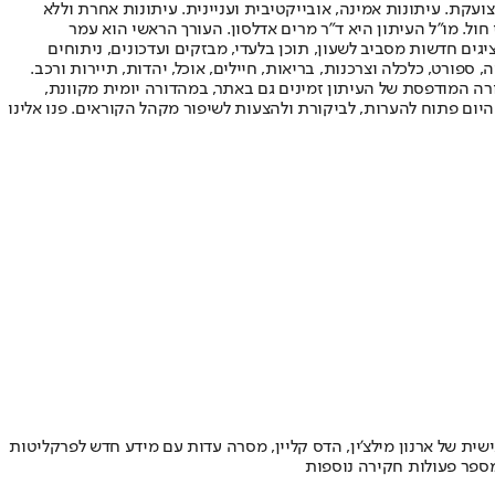
ועקת. עיתונות אמינה, אובייקטיבית ועניינית. עיתונות אחרת וללא
עור החשיפה הגבוה ביותר בימי חול. מו"ל העיתון היא ד"ר מרים אדלסון. העורך הראשי הוא עמר
 והעורך המייסד הוא עמוס רגב. אתרי האינטרנט של "ישראל היום" בעברית ובאנגלית, כמו כן היישומונים (אפליקציות) לאנדרואיד ול-iOS, מציגים חדשות מסביב לשעון, תוכן בלעדי, מבזקים ועדכונים, ניתוחים
, ספורט, כלכלה וצרכנות, בריאות, חיילים, אוכל, יהדות, תיירות ורכב.
דורה המודפסת של העיתון זמינים גם באתר, במהדורה יומית מקוונת,
היום פתוח להערות, לביקורת ולהצעות לשיפור מקהל הקוראים. פנו אלינו
 של ארנון מילצ'ין, הדס קליין, מסרה עדות עם מידע חדש לפרקליטות