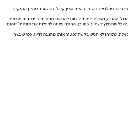
 כיצד ניהלו את השיח ובאיזה אופן קיבלו החלטות בעניין התיקים
תר בעדות חפץ הוא שהוא ינסה להוכיח מודעות לשוחד, כדי לבסס את האישום המרכזי של תיק 4000, שהוא תיק הדגל. ההגנה, מצידה, צפויה לנסות להראות סתירות בעדותו ובפרטים
ה כל שתחפץ לשמוע. כמו כן, ההגנה צפויה להעלות את סוגיית "זיהום
ת אלה, נתניהו לא הגיש בקשה לפטור אותו מהגעה לדיון, כפי שעשה