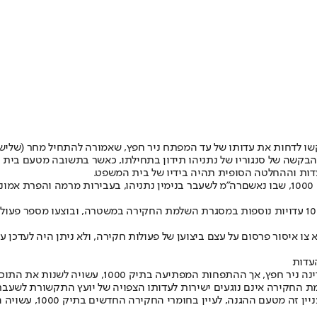
 ביקשו לדחות את עדותו של עד המפתח ניר חפץ, שאמורה להתחיל מחר (של
ן והבקשה של סנגוריו של נתניהו תידון בתחילתו, כאשר בתשובה מטעם בית
עדות וההחלטה הסופית תהיה בידיו של בית המשפט.
רה"מ לשעבר בנימין נתניהו
, בעבירות מרמה והפרת אמוני
ו איסור פרסום על עצם ביצוען של פעולות חקירה, ולא ניתן היה לעדכן ע
עדות
נה ניר חפץ
, אך ההתפחות המפתיעה בתיק 1000, עשויה לשנות את התוכניות.
חקירה אינם נוגעים ישירות לעדותו הצפויה של יועץ התקשורת לשעבר של
העברת החומרים שנגזר מ