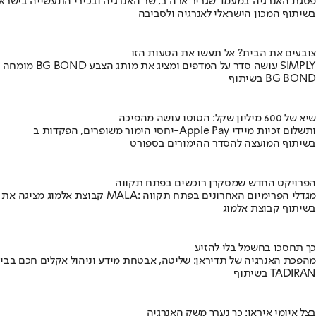
פסגת האנרגיה במעמד שגריר ארה"ב, שר האנרגיה ובכירי התעשייה בישראל
בשיתוף המכון הישראלי לאנרגיה ולסביבה
צובעים את הבית? אל תעשו את הטעות הזו
מומחה BG BOND עושה סדר על המדפים ומציג את מותג הצבע SIMPLY
בשיתוף BG BOND
שיא של 600 מיליון שקל: הטוטו עושה מהפיכה
יחסי הימור משופרים, הפקדות ב-Apple Pay ותשלום זכיות מיידי
בשיתוף המועצה להסדר ההימורים בספורט
הפרויקט החדש שמסקרן רוכשים בפתח תקווה
קבוצת אלמוג מציגה את פרויקט MALA: מגדלי הפרימיום האחרונים בפתח תקווה
בשיתוף קבוצת אלמוג
כך תחסכו בחשמל בלי להזיע
מהפכת האנרגיה של תדיראן: שליטה, אבטחת מידע וניהול אקלים חכם בבי
בשיתוף TADIRAN
בצל איומי איראן: כך נערך משק האנרגיה