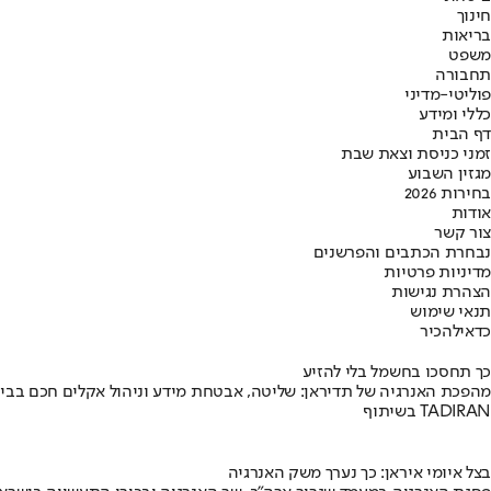
חינוך
בריאות
משפט
תחבורה
פוליטי-מדיני
כללי ומידע
דף הבית
זמני כניסת וצאת שבת
מגזין השבוע
בחירות 2026
אודות
צור קשר
נבחרת הכתבים והפרשנים
מדיניות פרטיות
הצהרת נגישות
תנאי שימוש
כדאי
להכיר
כך תחסכו בחשמל בלי להזיע
מהפכת האנרגיה של תדיראן: שליטה, אבטחת מידע וניהול אקלים חכם בבי
בשיתוף TADIRAN
בצל איומי איראן: כך נערך משק האנרגיה