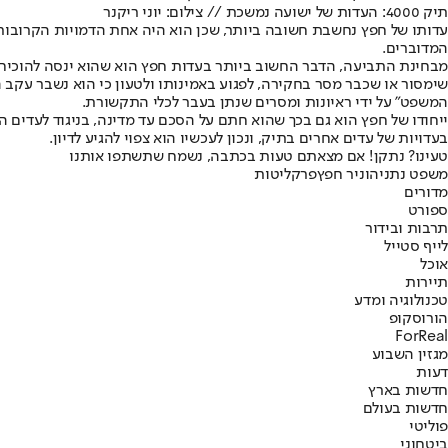
תיק 4000: העדות של ישועה נמשכת // צילום: יוני ריקנר
עדותו של חפץ נחשבת חשובה ביותר, שכן הוא היה אחת הדמויות הקרובות בי
המדוברים.
שימסור או שכבר מסר בחקירה, לפגוע באמינותו ולטעון כי הוא נשבר עקב ה
המשפט" על ידי ראיונות ומסרים שנתן בעבר לכלי התקשורת.
ייחודו של חפץ הוא גם בכך שהוא חתם על הסכם עד מדינה, בניגוד לעדים ה
בעדויות של עדים אחרים בתיק, ונכון לעכשיו הוא צפוי להגיע לדיון.
טעינו? נתקן! אם מצאתם טעות בכתבה, נשמח שתשתפו אותנו
משפט נתניהו
ניר חפץ
פרקליטות
מדורים
ספורט
תרבות ובידור
לייף סטייל
אוכל
תיירות
טכנולוגיה ומדע
הורוסקופ
ForReal
מגזין השבוע
דעות
חדשות בארץ
חדשות בעולם
פוליטי
ביטחוני