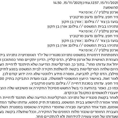
15/11/2021, 12:57
,עודכן
15/11/2021, 14:50
0
השמעה
ארנון צילצ'ין // :אי.פי.איי
ניר חפץ, צילום: גדעון מרקוביץ
בועז בן צור // צילום: : אורן בן חקון
נתניהו בבית המשפט // צילום: אורן בן חקון
ארנון צילצ'ין // :אי.פי.איי
ניר חפץ, צילום: גדעון מרקוביץ
בועז בן צור // צילום: : אורן בן חקון
נתניהו בבית המשפט // צילום: אורן בן חקון
ארנון צילצ'ין // :אי.פי.איי
התפתחות דרמטית במשפט נתניהו:
סנגוריו של יו"ר האופוזיציה נתניהו
העוזרת האישית של ארנון מילצ'ין, הדס קליין. הדיון יתקיים מחר כמתוכנ
יחל את עדותו מחר". בתוך כך, הפרקליטות הודיעה שלא תיתנגד לדחיית ה
היום שלחה הפרקליטות בקשה להשלמת חקירה לבית המשפט בנוגע לתיק 1000, שבו נאשם
מילצ'ן, הדס קליין, לתביעה, ומסרה מידע רלוונטי שלא היה ידוע קודם לכן.
לאור זאת, באישור היועץ המשפטי לממשלה, נגבו מעדת התביקה בתיק 1000 עדויות נוספות במסגרת השלמת החקירה במשטרה, ובוצעו מספר פעולות חקירה ממוקדות נוספות, שהאחרונה הייתה היום בבוקר.
ניר חפץ. עדותו בסכנת דחייה // צילום: גדעון מרקוביץ,
כמו כן, נאמר בהודעה כי בשל החשש מסיכול החקירה או משיבוש שלה הוצא צ
יועברו לנאשמים כמקובל ובהקדם.
לאחר בקשת סנגוריו של נתניהו: הפרקליטות הודיעה שלא תתנגד לדחיית ה
מחר אמורה להישמע בבית המשפט, במסגרת תיק 4000, עדותו של
עד המדי
אומנם, מצד אחד התביעה סבורה שחומרי החקירה שנאספו במסגרת השלמת ה
שעדותו של חפץ עשויה להידחות ולא להתקיים מחר.