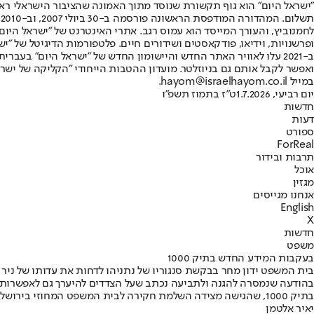
"ישראל היום" הוא גוף תקשורת שנוסד מתוך האמונה שהציבור הישראלי ראוי 
ת
ופרשנויות, וידיאו, פודקאסטים ושידורים חיים. פלטפורמות הדיגיטל של "ישרא
ב-2021 עלו לאוויר האתר החדש והיישומון החדש של "ישראל היום" בע
ואפשר לקבל אותם גם בניוזלטר. מועדון ההטבות הייחודי "הקליקה של ישרא
במייל hayom@israelhayom.co.il.
יום רביעי, 1.7.2026
ט"ז בתמוז תשפ"ו
חדשות
דעות
ספורט
ForReal
תרבות ובידור
אוכל
מגזין
אנחנו מגייסים
English
X
חדשות
משפט
בעקבות המידע החדש בתיק 1000
בית המשפט ידון מחר בבקשת סנגוריו של נתניהו לדחות את עדותו של ניר 
בהודעה שנמסרה להגנה ולתביעה נכתב שעל הצדדים להיערך גם לאפשרות שה
בתיק 1000, שהגישה מצידה השלמת חקירה לבית המשפט המחוזי בירושלים • באישור היועץ המשפטי לממשלה, קליין נחקרה שוב במשטרה ובוצעו מספר פעולות חקירה נוספות
יאיר אלטמן