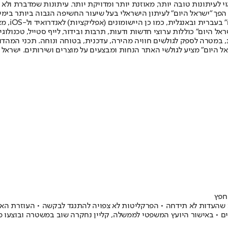
לעיתונות טובה יותר, מאוזנת יותר ומדויקת יותר. עיתונות שמדברת ולא צ
שלום. המהדורה המודפסת הראשונה פורסמה ב-30 ביולי 2007, וב-2010 הפך "ישראל היום" לעיתון הישראלי בעל שי
לחמנוביץ,
ל היום" כוללות ערוצי חדשות ודעות, תרבות ובידור, לייף סטייל, טכנולוגיה
ברית, במטרה לספק לגולשים חוויה מהירה, עדכנית, בטוחה ונוחה. תכני המה
ל היום" מציע לגולשי האתר הנחות ומבצעים על מוצרים ושירותים. ישראל 
חפץ
עדות לא תידחה • הפרקליטות לא צפויה להתנגד לבקשה • העוזרת האישית