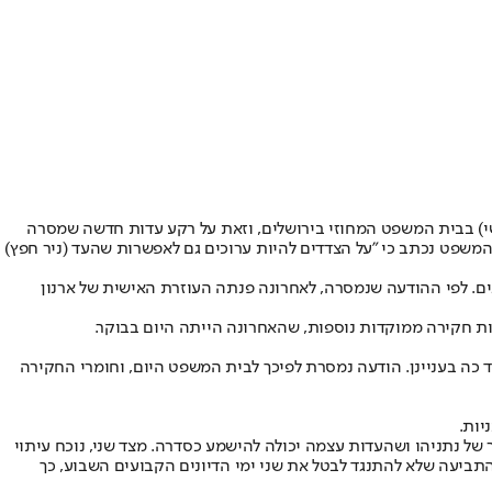
ישי) בבית המשפט המחוזי בירושלים, וזאת על רקע עדות חדשה שמסרה
 המשפט נכתב כי "על הצדדים להיות ערוכים גם לאפשרות שהעד (ניר חפץ)
ם. לפי ההודעה שנמסרה, לאחרונה פנתה העוזרת האישית של ארנון
ד כה בעניינן. הודעה נמסרת לפיכך לבית המשפט היום, וחומרי החקירה
 נתניהו ושהעדות עצמה יכולה להישמע כסדרה. מצד שני, נוכח עיתוי
לוח הזמנים של החקירה, וככל שתעלה בקשה בעניין זה מטעם ההגנה, לעיין בחומרי החקירה החדשים בתיק 1000, עשויה התביעה שלא להתנגד לבטל את שני ימי הדיונים הקבועים השבוע, כך