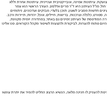
ועקת. עיתונות אמינה, אובייקטיבית ועניינית. עיתונות אחרת וללא
עור החשיפה הגבוה ביותר בימי חול. מו"ל העיתון היא ד"ר מרים אדלסון. העורך הראשי הוא עמר
 והעורך המייסד הוא עמוס רגב. אתרי האינטרנט של "ישראל היום" בעברית ובאנגלית, כמו כן היישומונים (אפליקציות) לאנדרואיד ול-iOS, מציגים חדשות מסביב לשעון, תוכן בלעדי, מבזקים ועדכונים, ניתוחים
, ספורט, כלכלה וצרכנות, בריאות, חיילים, אוכל, יהדות, תיירות ורכב.
דורה המודפסת של העיתון זמינים גם באתר, במהדורה יומית מקוונת,
היום פתוח להערות, לביקורת ולהצעות לשיפור מקהל הקוראים. פנו אלינו
בר במרמה, ונידון ל-12 חודשי מאסר • למרות המלצת מחלקת החנינות להעניק לו חנינה מלאה, הנשיא הרצוג החליט להמיר את יתרת עונשו