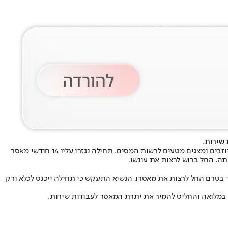
 שירות.
ברוש הורשע בעבירות מס, זיוף וקבלת דבר במרמה, לאחר שנקבע כי ניסה לקבל במרמה הטבות מס בהיקף של כ-1.5 מיליון שקל באמצעות מסמכים כוזבים ומצגים מטעים לרשות המסים. תחילה נגזרו עליו 14 חודשי מאסר
 בטרם החל לרצות את מאסרו, הנשיא התעקש כי תחילה ייכנס לכלא ורק
במלואה והחליט להמיר את יתרת המאסר לעבודות שירות.