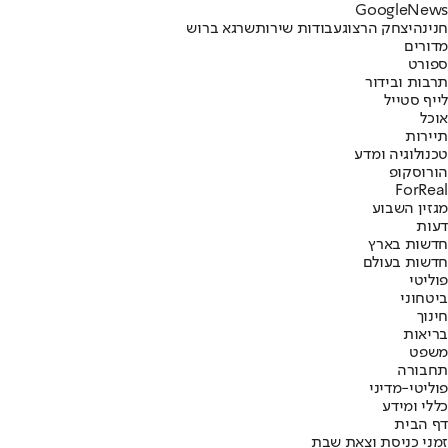
G
o
o
g
l
e
News
חנינה
יצחק הרצוג
עבודות שירות
שרגא ברוש
מדורים
ספורט
תרבות ובידור
לייף סטייל
אוכל
תיירות
טכנולוגיה ומדע
הורוסקופ
ForReal
מגזין השבוע
דעות
חדשות בארץ
חדשות בעולם
פוליטי
ביטחוני
חינוך
בריאות
משפט
תחבורה
פוליטי-מדיני
כללי ומידע
דף הבית
זמני כניסת וצאת שבת