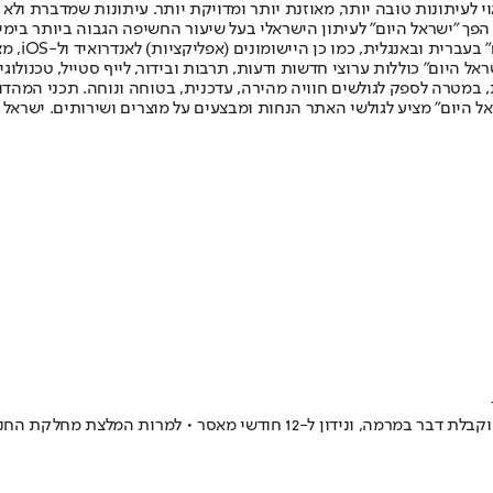
לעיתונות טובה יותר, מאוזנת יותר ומדויקת יותר. עיתונות שמדברת ולא צ
שלום. המהדורה המודפסת הראשונה פורסמה ב-30 ביולי 2007, וב-2010 הפך "ישראל היום" לעיתון הישראלי בעל שי
לחמנוביץ,
ל היום" כוללות ערוצי חדשות ודעות, תרבות ובידור, לייף סטייל, טכנולוגיה
ברית, במטרה לספק לגולשים חוויה מהירה, עדכנית, בטוחה ונוחה. תכני המה
ל היום" מציע לגולשי האתר הנחות ומבצעים על מוצרים ושירותים. ישראל 
נשיא התאחדות התעשיינים לשעבר, שרגא ברוש, הורשע בעבירות מס, זיוף וקבלת ד