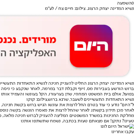
0
השמעה
נשיא המדינה יצחק הרצוג. צילום: חיים צח / לע"מ
נשיא המדינה יצחק הרצוג החליט להעניק חנינה לנשיא התאחדות התעשייני
בפועל, אולם בית המשפט המחוזי, שדן בערעורו, הקל בעונשו והעמיד אותו על 12 חודשי מאסר. לאחר שבקשת רשות הערעור לבית המשפט העליון נדחתה, החל ברוש לרצות את 
נשיא התאחדות התעשיינים לשעבר, שרגא ברוש,צילום: קוקו
ל"היום" נודע כי עוד בטרם החל לרצות את עונשו הגיש ברוש בקשת חנינה
לאחר מכן תידון בקשתו. לאחר שהחל לרצות את מאסרו הוגשה בקשה נוספ
מחלקת החנינות במשרד המשפטים המליצה להעניק לברוש חנינה מלאה, כך 
טעינו? נתקן! אם מצאתם טעות בכתבה, נשמח שתשתפו אותנו
עקבו אחרינו