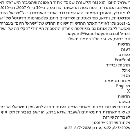
"ישראל היום" הוא גוף תקשורת שנוסד מתוך האמונה שהציבור הישראלי ראוי 
ת
ופרשנויות, וידיאו, פודקאסטים ושידורים חיים. פלטפורמות הדיגיטל של "ישרא
ב-2021 עלו לאוויר האתר החדש והיישומון החדש של "ישראל היום" בע
ואפשר לקבל אותם גם בניוזלטר. מועדון ההטבות הייחודי "הקליקה של ישרא
במייל hayom@israelhayom.co.il.
יום רביעי, 8.7.2026
כ"ג בתמוז תשפ"ו
חדשות
דעות
ספורט
ForReal
תרבות ובידור
אוכל
מגזין
אנחנו מגייסים
English
X
חדשות
משפט
עבודות שירות במקום מאסר: הרצוג העניק חנינה לתעשיין הישראלי הבכיר
לעבודות שירות
אלינור שירקני-קופמן
8/7/2026, 16:22
,עודכן
8/7/2026, 16:22