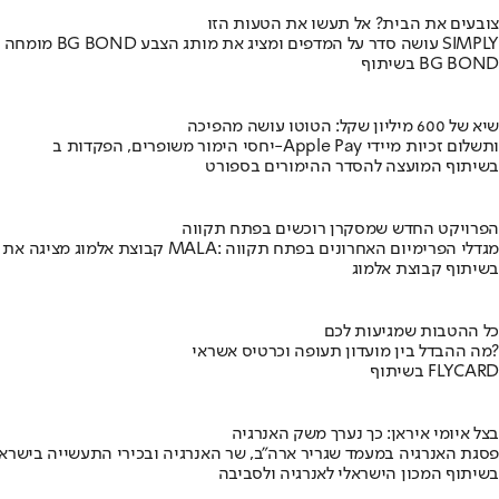
צובעים את הבית? אל תעשו את הטעות הזו
מומחה BG BOND עושה סדר על המדפים ומציג את מותג הצבע SIMPLY
בשיתוף BG BOND
שיא של 600 מיליון שקל: הטוטו עושה מהפיכה
יחסי הימור משופרים, הפקדות ב-Apple Pay ותשלום זכיות מיידי
בשיתוף המועצה להסדר ההימורים בספורט
הפרויקט החדש שמסקרן רוכשים בפתח תקווה
קבוצת אלמוג מציגה את פרויקט MALA: מגדלי הפרימיום האחרונים בפתח תקווה
בשיתוף קבוצת אלמוג
כל ההטבות שמגיעות לכם
מה ההבדל בין מועדון תעופה וכרטיס אשראי?
בשיתוף FLYCARD
בצל איומי איראן: כך נערך משק האנרגיה
פסגת האנרגיה במעמד שגריר ארה"ב, שר האנרגיה ובכירי התעשייה בישראל
בשיתוף המכון הישראלי לאנרגיה ולסביבה