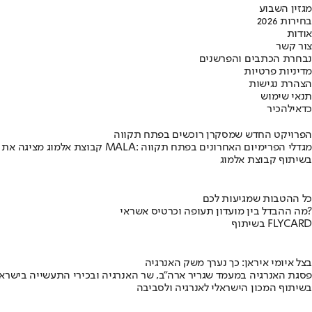
מגזין השבוע
בחירות 2026
אודות
צור קשר
נבחרת הכתבים והפרשנים
מדיניות פרטיות
הצהרת נגישות
תנאי שימוש
כדאי
להכיר
הפרויקט החדש שמסקרן רוכשים בפתח תקווה
קבוצת אלמוג מציגה את פרויקט MALA: מגדלי הפרימיום האחרונים בפתח תקווה
בשיתוף קבוצת אלמוג
כל ההטבות שמגיעות לכם
מה ההבדל בין מועדון תעופה וכרטיס אשראי?
בשיתוף FLYCARD
בצל איומי איראן: כך נערך משק האנרגיה
פסגת האנרגיה במעמד שגריר ארה"ב, שר האנרגיה ובכירי התעשייה בישראל
בשיתוף המכון הישראלי לאנרגיה ולסביבה