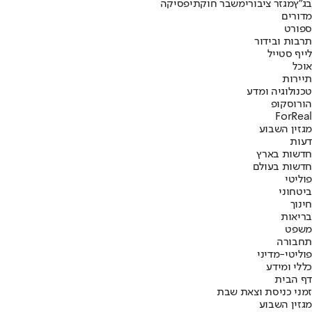
בג"ץ
מגזר ציבורי
משבר חוקתי
פסיקה
מדורים
ספורט
תרבות ובידור
לייף סטייל
אוכל
תיירות
טכנולוגיה ומדע
הורוסקופ
ForReal
מגזין השבוע
דעות
חדשות בארץ
חדשות בעולם
פוליטי
ביטחוני
חינוך
בריאות
משפט
תחבורה
פוליטי-מדיני
כללי ומידע
דף הבית
זמני כניסת וצאת שבת
מגזין השבוע