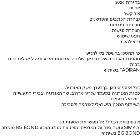
בחירות 2026
אודות
צור קשר
נבחרת הכתבים והפרשנים
מדיניות פרטיות
הצהרת נגישות
תנאי שימוש
כדאי
להכיר
כך תחסכו בחשמל בלי להזיע
מהפכת האנרגיה של תדיראן: שליטה, אבטחת מידע וניהול אקלים חכם
בבית
בשיתוף TADIRAN
בצל איומי איראן: כך נערך משק האנרגיה
פסגת האנרגיה במעמד שגריר ארה"ב, שר האנרגיה ובכירי התעשייה
בישראל ובעולם
בשיתוף המכון הישראלי לאנרגיה ולסביבה
צובעים את הבית? אל תעשו את הטעות הזו
מומחה BG BOND עושה סדר על המדפים ומציג את מותג הצבע SIMPLY
בשיתוף BG BOND