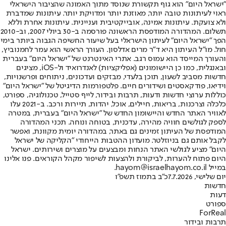
"ישראל היום" הוא גוף תקשורת שנוסד מתוך האמונה שהציבור הישראלי
ראוי לעיתונות טובה יותר, מאוזנת יותר ומדויקת יותר. עיתונות שמדברת
ולא צועקת. עיתונות אמינה, אובייקטיבית ועניינית. עיתונות אחרת וללא
תשלום. המהדורה המודפסת הראשונה פורסמה ב-30 ביולי 2007, וב-2010
הפך "ישראל היום" לעיתון הישראלי בעל שיעור החשיפה הגבוה ביותר בימי
חול. מו"ל העיתון היא ד"ר מרים אדלסון. העורך הראשי הוא עמר לחמנוביץ,
והעורך המייסד הוא עמוס רגב. אתרי האינטרנט של "ישראל היום" בעברית
ובאנגלית, כמו כן היישומונים (אפליקציות) לאנדרואיד ול-iOS, מציגים
חדשות מסביב לשעון, תוכן בלעדי, מבזקים ועדכונים, ניתוחים ופרשנויות,
וידיאו, פודקאסטים ושידורים חיים. פלטפורמות הדיגיטל של "ישראל היום"
כוללות ערוצי חדשות ודעות, תרבות ובידור, לייף סטייל, טכנולוגיה, ספורט,
כלכלה וצרכנות, בריאות, חיילים, אוכל, יהדות, תיירות ורכב. ב-2021 עלו
לאוויר האתר החדש והיישומון החדש של "ישראל היום" בעברית, במטרה
לספק לגולשים חוויה מהירה, עדכנית, בטוחה ונוחה. תכני המהדורה
המודפסת של העיתון זמינים גם באתר, במהדורה יומית מקוונת, ואפשר
לקבל אותם גם בניוזלטר. מועדון ההטבות הייחודי "הקליקה של ישראל
היום" מציע לגולשי האתר הנחות ומבצעים על מוצרים ושירותים. ישראל
היום פתוח להערות, לביקורת ולהצעות לשיפור מקהל הקוראים. פנו אלינו
במייל hayom@israelhayom.co.il.
יום שלישי, 7.7.2026
כ"ב בתמוז תשפ"ו
חדשות
דעות
ספורט
ForReal
תרבות ובידור