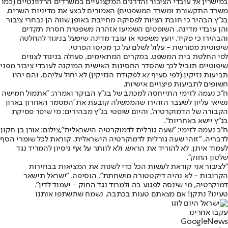
במישרין אל עובדי הציבור והדרגים המקצועיים במשרדים הרלוונטיים (כמו
משרד התקשורת ומשרד המשפטים) האמורים לבצע את מדיניות השרים.
בג"ץ הבהיר כי חובת הציות לפסיקה מחייבת באופן שווה הן נבחרי ציבור
והן עובדי מדינה. השופטים השמיעו אזהרה משפטית חסרת תקדים
והבהירו כי פקיד, יועץ משפטי או עובד מדינה שיפעל בניגוד להחלטה
שיפוטית מפורשת - עלול לשלם על כך מכיסו הפרטי.
לפי החלטת בית המשפט, במקרים המתאימים, פעולה בניגוד לצווים
שיפוטיים תוביל לכך שהסדר החסינות האישית המוקנה לעובדי ציבור מפני
תביעות נזיקין (לפי סעיף 7א לפקודת הנזיקין) לא יחול עליהם, והם יהיו
חשופים לתביעות פיצויים אישיות.
ח"כ נעמה לזימי התייחסה למכתב של בג"ץ הבוקר ואמרה: "אתמול חמישה
נשיאי עליון לשעבר הזהירו שהממשלה קובעת את 'המסמר האחרון בארון
הקבורה של הדמוקרטיה', והיום שופטי בג"ץ מבהירים: מי שיפר פסיקת
בג"ץ יישא באחריות".
ח"כ נעמה לזימי: "שעה גורלית לדמוקרטיה הישראלית",צילום: אורן בן חקון
לדבריה, "זוהי שעה גורלית לדמוקרטיה הישראלית. קוראת לכל שומרי הסף
לעמוד איתן. לא להוריד את הראש, ולא לוותר על אף ניסיון להמריד נגד
שלטון החוק".
"לציבור אני קוראת לעשות הכל כדי לשנות את המציאות בבחירות
הקרובות - לא נהיה דיקטטורה מושחתת", הוסיפה. "ישראל תישאר
דמוקרטיה, מי שינסה לפגוע בה ולמרוד נגד החוק - יעמוד לדין".
טעינו? נתקן! אם מצאתם טעות בכתבה, נשמח שתשתפו אותנו
עקבו אחרינו
G
o
o
g
l
e
News