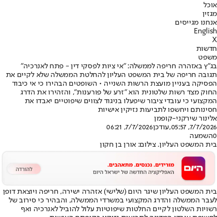
אוכל
מגזין
אנחנו מגייסים
English
X
חדשות
משפט
בג"ץ באזהרה חריפה לממשלה: "אי ציות לפסקי דין - פתח לאנרכיה"
תגובה חריפה של בית המשפט העליון להחלטת הממשלה שלא לקיים את
הפסיקה בעניין מועצת הרשות השנייה • השופטים הבהירו כי אי כיבוד
החוק מצד רשות שלטונית הוא "זרע של פורענות", והזהירו את הדרג
המקצועי כי עובדי ציבור שיפעלו בניגוד לצווים שיפוטיים יאבדו את
חסינותם ויחשפו לתביעות נזיקין אישיות
אלינור שירקני-קופמן
7/7/2026, 05:57
,עודכן
7/7/2026, 06:21
0
השמעה
בית המשפט העליון. צילום: אורן בן חקון
בית המשפט העליון שיגר היום (שלישי) אזהרה ישירה, חריפה ויוצאת דופן
לעבר הממשלה והדרג המקצועי במשרדי הממשלה, והבהיר כי סירוב של
רשויות השלטון לקיים החלטות שיפוטיות עלול להוביל לאנרכיה ואף