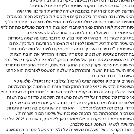
לחשיפת עובדי המדינה לתביעות נזיקין בקופתם האישית.
רוטמן: "אם יש משבר חוקתי שופטי בג"ץ צריכים להתפטר"
הודעת השופטים הגיעה בתגובה ישירה להודעת העדכון שהגישה
הממשלה, ובה הצהירה כי
לא תקיים את פסיקת בג"ץ
ולא תכיר בפעולות
מועצת הרשות השנייה לטלוויזיה ולרדיו. הממשלה טענה כי פסיקת בג"ץ
סותרת את לשון החוק מאחר שחברי המועצה הקודמת פועלים מתחת לרף
המינימלי הנדרש, ועל כן החליטה פה אחד שלא להישמע לצו.
בתגובה לצעד זה, הבהירו שופטי בג"ץ כי מדובר בפגיעה קשה ביסודות
המשטר הדמוקרטי. "רשמנו לפנינו את האמור בהודעות העדכון", כתבו
השופטים, "בנסיבות העניין, דומה כי יש מקום לשוב על מושכלות יסוד".
בהחלטתם ציטטו השופטים פסק דין עקרוני המגדיר את חובת הציות
לבתי המשפט כעמוד תווך של שלטון החוק. "בלא ציות לפסקי דין של בתי
המשפט מתערער עקרון שלטון החוק והמשפט, והסדר החברתי מתפורר.
איש הישר בעיניו יעשה, והמרחק בין שלטון המשפט לאנרכיה הוא כחוט
השערה", נכתב בציטוט.
השרים יריב לוין ושלמה קרעי (ארכיון),צילום: יונתן זינדל/ פלאש 90
השופטים הדגישו כי אי כיבוד החוק מצד אזרח הוא חמור, אך התעלמות
מצד השלטון מהווה סכנה קיומית לסדר הציבורי: "חמור מכך שבעתיים הוא
אי כיבודו של פסק דין על ידי רשות מרשויות השלטון. מדינה שבה רשות
שלטונית נוטלת את החוק לידיה - ברצותה, מקיימת צו שיפוטי שניתן
נגדה, וברצותה מתעלמת ממנו - היא מדינה שנזרעים בה זרעי פורענות
ואנרכיה ומתפתחת בה תרבות מסוכנת של שלטון הכוח ושרירות".
השופטים ציינו כי עקרונות אלו אושררו אך לא מזמן, באוגוסט 2025, על ידי
המשנה לנשיא, השופט נעם סולברג.
בצעד תקדימי בעל השלכות מעשיות על גלגלי הממשל, פנה בית המשפט