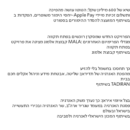
שיא של 600 מיליון שקל: הטוטו עושה מהפיכה
יחסי הימור משופרים, הפקדות ב-Apple Pay ותשלום זכיות מיידי
בשיתוף המועצה להסדר ההימורים בספורט
הפרויקט החדש שמסקרן רוכשים בפתח תקווה
קבוצת אלמוג מציגה את פרויקט MALA: מגדלי הפרימיום האחרונים
בפתח תקווה
בשיתוף קבוצת אלמוג
כך תחסכו בחשמל בלי להזיע
מהפכת האנרגיה של תדיראן: שליטה, אבטחת מידע וניהול אקלים חכם
בבית
בשיתוף TADIRAN
בצל איומי איראן: כך נערך משק האנרגיה
פסגת האנרגיה במעמד שגריר ארה"ב, שר האנרגיה ובכירי התעשייה
בישראל ובעולם
בשיתוף המכון הישראלי לאנרגיה ולסביבה