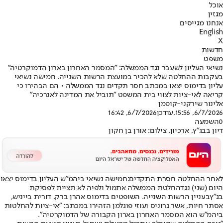
אוכל
מגזין
אנחנו מגייסים
English
X
חדשות
משפט
נשיאי העליון לשעבר נגד הממשלה: "המסמר האחרון בארון הדמוקרטיה"
בעקבות ההחלטה שלא להכיר במועצת הרשות השנייה, חמישה נשיאי
עליון בדימוס יצאו במכתב חסר תקדים נגד הממשלה • הם הבהירו כי
קריאה לאי-ציות לצווי בית המשפט "תוביל את המדינה לאנרכיה"
אלינור שירקני-קופמן
6/7/2026, 15:56
,עודכן
6/7/2026, 16:42
0
השמעה
דיון בבג"ץ, ארכיון. צילום: אורן בן חקון
לאחר ההחלטה חסרת התקדים:
חמישה נשיאי ביהמ"ש העליון בדימוס יצאו
היום (שני) נגד
החלטת הממשלה אתמול ולפיה לא תציית לפסיקת
בג"ץ
בעניין הרשות השנייה. השופטים בדימוס אהרן ברק, דורית בייניש,
אסתר חיות, אשר גרוניס ועוזי פוגלמן הזהירו במכתב: "אי-ציות להחלטות
ביהמ"ש הוא המסמר האחרון בארון הקבורה של הדמוקרטיה".