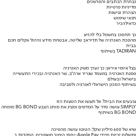
נבחרת הכתבים והפרשנים
מדיניות פרטיות
הצהרת נגישות
תנאי שימוש
כדאי
להכיר
כך תחסכו בחשמל בלי להזיע
מהפכת האנרגיה של תדיראן: שליטה, אבטחת מידע וניהול אקלים חכם
בבית
בשיתוף TADIRAN
בצל איומי איראן: כך נערך משק האנרגיה
פסגת האנרגיה במעמד שגריר ארה"ב, שר האנרגיה ובכירי התעשייה
בישראל ובעולם
בשיתוף המכון הישראלי לאנרגיה ולסביבה
צובעים את הבית? אל תעשו את הטעות הזו
מומחה BG BOND עושה סדר על המדפים ומציג את מותג הצבע SIMPLY
בשיתוף BG BOND
שיא של 600 מיליון שקל: הטוטו עושה מהפיכה
יחסי הימור משופרים, הפקדות ב-Apple Pay ותשלום זכיות מיידי