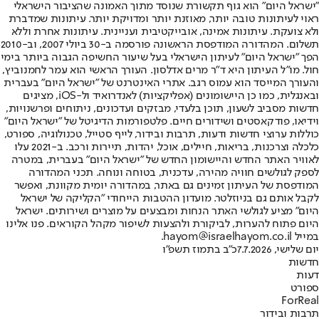
"ישראל היום" הוא גוף תקשורת שנוסד מתוך האמונה שהציבור הישראלי
ראוי לעיתונות טובה יותר, מאוזנת יותר ומדויקת יותר. עיתונות שמדברת
ולא צועקת. עיתונות אמינה, אובייקטיבית ועניינית. עיתונות אחרת וללא
תשלום. המהדורה המודפסת הראשונה פורסמה ב-30 ביולי 2007, וב-2010
הפך "ישראל היום" לעיתון הישראלי בעל שיעור החשיפה הגבוה ביותר בימי
חול. מו"ל העיתון היא ד"ר מרים אדלסון. העורך הראשי הוא עמר לחמנוביץ,
והעורך המייסד הוא עמוס רגב. אתרי האינטרנט של "ישראל היום" בעברית
ובאנגלית, כמו כן היישומונים (אפליקציות) לאנדרואיד ול-iOS, מציגים
חדשות מסביב לשעון, תוכן בלעדי, מבזקים ועדכונים, ניתוחים ופרשנויות,
וידיאו, פודקאסטים ושידורים חיים. פלטפורמות הדיגיטל של "ישראל היום"
כוללות ערוצי חדשות ודעות, תרבות ובידור, לייף סטייל, טכנולוגיה, ספורט,
כלכלה וצרכנות, בריאות, חיילים, אוכל, יהדות, תיירות ורכב. ב-2021 עלו
לאוויר האתר החדש והיישומון החדש של "ישראל היום" בעברית, במטרה
לספק לגולשים חוויה מהירה, עדכנית, בטוחה ונוחה. תכני המהדורה
המודפסת של העיתון זמינים גם באתר, במהדורה יומית מקוונת, ואפשר
לקבל אותם גם בניוזלטר. מועדון ההטבות הייחודי "הקליקה של ישראל
היום" מציע לגולשי האתר הנחות ומבצעים על מוצרים ושירותים. ישראל
היום פתוח להערות, לביקורת ולהצעות לשיפור מקהל הקוראים. פנו אלינו
במייל hayom@israelhayom.co.il.
יום שלישי, 7.7.2026
כ"ב בתמוז תשפ"ו
חדשות
דעות
ספורט
ForReal
תרבות ובידור