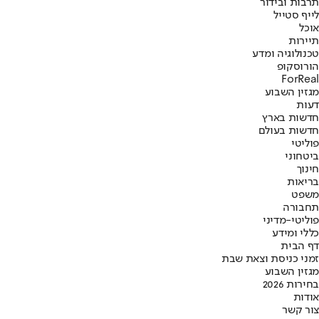
תרבות ובידור
לייף סטייל
אוכל
תיירות
טכנולוגיה ומדע
הורוסקופ
ForReal
מגזין השבוע
דעות
חדשות בארץ
חדשות בעולם
פוליטי
ביטחוני
חינוך
בריאות
משפט
תחבורה
פוליטי-מדיני
כללי ומידע
דף הבית
זמני כניסת וצאת שבת
מגזין השבוע
בחירות 2026
אודות
צור קשר