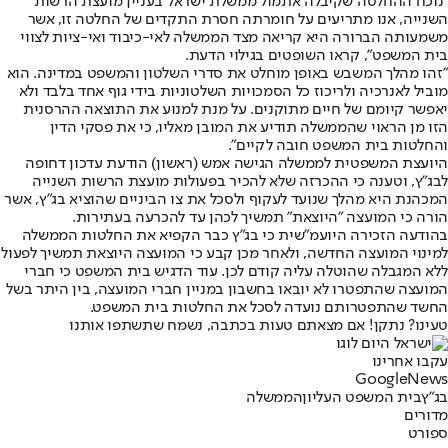
"נוכח ההחלטה שקיבלה אתמול ממשלת ישראל בעניין מועצת הרשות
השנייה, אנו מתריעים על חומרתה חסרת התקדים של החלטה זו, אשר
משמעותה הברורה היא קריאה מצד הממשלה לאי-כיבוד ואי-ציות לצווי
בית המשפט", קראו השופטים בגילוי הדעת.
"זהו מהלך המשבש באופן מוחלט את סדרי השלטון והמשפט במדינה. הוא
מוביל לאנרכיה ולריכוז כל הסמכויות השלטוניות בידי גוף אחד בלבד ולא
יאפשר קיומם של חיים מתוקנים. על מנת למנוע את התוצאה ההרסנית
הזו מן הראוי שהממשלה תודיע את המובן מאליו, כי את פסקי הדין
והחלטות בית המשפט חובה לקיים".
היועצת המשפטית לממשלה הגישה אמש (ראשון) הודעת עדכון דחופה
לבג"ץ, ו
טענה כי ההכרזה שלא להכיר בפעולות מועצת הרשות השנייה
המכהנת היא מהלך שנועד לעקוף ולסכל את צו הביניים שהוציא בג"ץ
, אשר
הורה כי המועצה "היוצאת" תמשיך לכהן עד להכרעה בעתירות.
בהודעה הזכירה היועמ"שית כי בג"ץ כבר הקפיא את החלטות הממשלה
למינוי המועצה החדשה, ולאחר מכן קבע כי המועצה היוצאת תמשיך לפעול
ללא המגבלה שהוטלה עליה קודם לכן. עוד הדגיש בית המשפט כי חברי
המועצה שהתפטרו לא יובאו בחשבון במניין חברי המועצה, בין היתר בשל
החשד שהתפטרותם נועדה לסכל את החלטות בית המשפט.
טעינו? נתקן! אם מצאתם טעות בכתבה, נשמח שתשתפו אותנו
עקבו אחרינו
G
o
o
g
l
e
News
בג"ץ
בית המשפט העליון
הממשלה
מדורים
ספורט