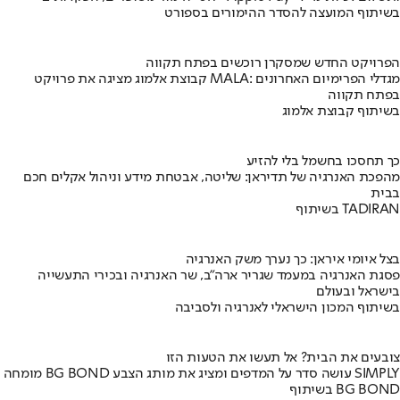
בשיתוף המועצה להסדר ההימורים בספורט
הפרויקט החדש שמסקרן רוכשים בפתח תקווה
קבוצת אלמוג מציגה את פרויקט MALA: מגדלי הפרימיום האחרונים
בפתח תקווה
בשיתוף קבוצת אלמוג
כך תחסכו בחשמל בלי להזיע
מהפכת האנרגיה של תדיראן: שליטה, אבטחת מידע וניהול אקלים חכם
בבית
בשיתוף TADIRAN
בצל איומי איראן: כך נערך משק האנרגיה
פסגת האנרגיה במעמד שגריר ארה"ב, שר האנרגיה ובכירי התעשייה
בישראל ובעולם
בשיתוף המכון הישראלי לאנרגיה ולסביבה
צובעים את הבית? אל תעשו את הטעות הזו
מומחה BG BOND עושה סדר על המדפים ומציג את מותג הצבע SIMPLY
בשיתוף BG BOND