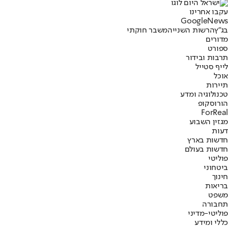
עקבו אחרינו
G
o
o
g
l
e
News
בג"ץ
הרשות השנייה
משבר חוקתי
מדורים
ספורט
תרבות ובידור
לייף סטייל
אוכל
תיירות
טכנולוגיה ומדע
הורוסקופ
ForReal
מגזין השבוע
דעות
חדשות בארץ
חדשות בעולם
פוליטי
ביטחוני
חינוך
בריאות
משפט
תחבורה
פוליטי-מדיני
כללי ומידע