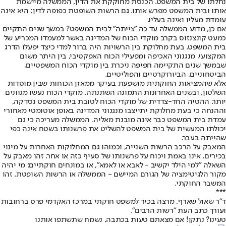
נחלתו של בית המשפט. הכנסת מחוקקת את הדין, הממשלה מיישמת
אותו ובית המשפט מפרש אותו. גם הרשות השופטת כפופה לדין; היא אינה
עומדת מעליו ואינה בעליו.
אם כן, מדוע הממשלה עד כה "צייתה" לבית המשפט? במשך שנים התקיים
כמעט קונצנזוס בקרב מוקדי הכוח של המדינה באשר למעמדו המכריע של
בית המשפט. בעת מחלוקת בין הרשויות היה ברור למדי כיצד יפעלו הדרג
המקצועי, מנגנוני האכיפה ומפעילי הכוח האפקטיבי, בין היתר משום
שבמשך שנים התקיימה חפיפה ניכרת בין מוקדי הכוח המשפטיים,
הביטחוניים, הביורוקרטיים והפוליטיים.
אלא שהמציאות החוקתית מושפעת בעיקר ממאזן הכוחות שבין מוסדות
השלטון, ובשנים האחרונות התמונה השתנתה. מוקדי הכוח נעשו מגוונים
יותר. ההטיה החד-צדדית של מוקדי הכוח לטובת בית המשפט נסדקה,
וההנחה כי בעת מחלוקת יתייצבו מנגנוני המדינה באופן אוטומטי מאחורי
עמדת בית המשפט כבר אינה מובנת מאליה. הממשלה מעריכה כי גם
יכולתו המעשית של בית המשפט להשליט את פרשנותו בשטח אינה כפי
שהייתה בעבר.
המאבק על הרכב הרשות השנייה, וכמוהו גם המחלוקות האחרות על מינוי
בכירים, אינו באמת ויכוח על פרשנותו של סעיף כזה או אחר. זהו מאבק על
השאלה "למי הילד יקשיב - לאבא או לאמא", או במונחים חוקתיים: מי יהיה
מקור הלגיטימציה של הגורם המיישם - הממשלה או הרשות השופטת. זהו
המשבר החוקתי.
***
ד"ר שאול שארף, מרצה בכיר למשפט חוקתי במרכז האקדמי פרס ברחובות
ועורך כתב העת "רשות הרבים".
טעינו? נתקן! אם מצאתם טעות בכתבה, נשמח שתשתפו אותנו