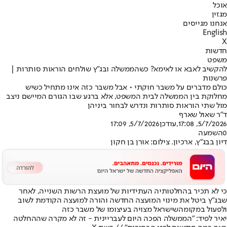
אוכל
מגזין
אנחנו מגייסים
English
X
חדשות
משפט
להקשיב לאבא או לאימא? כשהממשלה ובג"ץ שולחים הוראות סותרות |
פרשנות
כולם מדברים על משבר חוקתי • אבל משבר כזה אינו מתחיל כשיש
מחלוקת בין הממשלה לבית המשפט, אלא ברגע שבו הגורם המיישם ניצב
מול שתי הוראות סותרות ונדרש לבחור ביניהן
ד"ר שאול שארף
5/7/2026, 17:08
,עודכן
5/7/2026, 17:09
0
השמעה
דיון בבג"ץ, ארכיון. צילום: אורן בן חקון
כי לא תכיר בהחלטותיה העתידיות של מועצת הרשות השנייה, לאחר
שבג"ץ ביטל את מינוי המועצה החדשה והורה למועצה הקודמת לשוב
ולפעול במקומה
שישראל מצויה בעיצומו של משבר כזה
יאיר לפיד: "הממשלה הפכה היום לעבריינית - זה לא מקרה שההחלטה