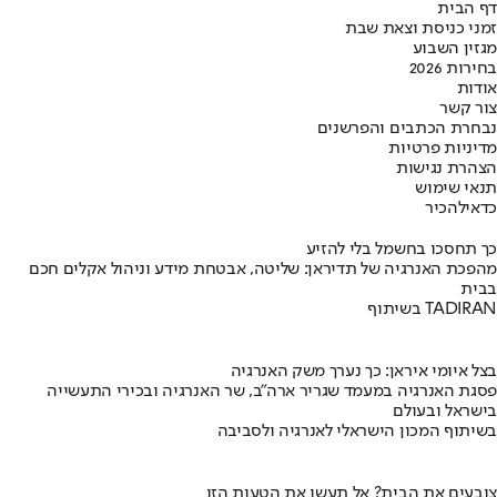
דף הבית
זמני כניסת וצאת שבת
מגזין השבוע
בחירות 2026
אודות
צור קשר
נבחרת הכתבים והפרשנים
מדיניות פרטיות
הצהרת נגישות
תנאי שימוש
כדאי
להכיר
כך תחסכו בחשמל בלי להזיע
מהפכת האנרגיה של תדיראן: שליטה, אבטחת מידע וניהול אקלים חכם
בבית
בשיתוף TADIRAN
בצל איומי איראן: כך נערך משק האנרגיה
פסגת האנרגיה במעמד שגריר ארה"ב, שר האנרגיה ובכירי התעשייה
בישראל ובעולם
בשיתוף המכון הישראלי לאנרגיה ולסביבה
צובעים את הבית? אל תעשו את הטעות הזו