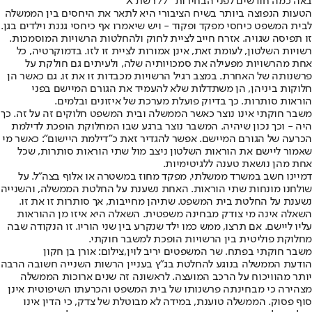
באה כמה חודשים לפני הבחירות" // רשת X
הטעות הנפוצה ביותר בשיח הציבורי היא לתאר את היחסים בין הממשלה
לבית המשפט כיחסי מפקד ופקוד - ויש שיאמרו אף כיחסי גננת וילדים בגן.
זו תפיסה שגויה. אזרח חייב לציית לחוק ולהחלטות הרשויות המוסמכות.
רשויות השלטון, לעומת זאת, אינן אמורות לציית זו לזו. בדמוקרטיה, כל
אחת מהרשויות מפעילה את סמכויותיה שלה, ולעיתים גם חולקת על
פרשנותה של האחרת. במצב רגיל הרשויות מכבדות זו את זו. גם כאשר הן
חלוקות ביניהן, הן משתדלות שלא להעמיד את הגורם המיישם בפני
הוראות סותרות. כך בדיוק פועלת מערכת של איזונים ובלמים.
משבר חוקתי אינו נוצר כאשר הממשלה ובית המשפט חלוקים זה על זה. כך
היה - וכך נכון שיהיה. המשבר נוצר ברגע שבו המחלוקת הופכת לדילמת
הכרעה של הגורם המיישם. אפשר להגדיר זאת כ"דילמת היישום": כאשר מי
שאמור ליישם את הוראות השלטון ניצב מול שתי הוראות סותרות, שכל
אחת מהן נושאת טענה ללגיטימיות.
דמיינו חשב במשרד ממשלתי, מפקד מחוז במשטרה או אלוף בצה"ל. על
שולחנו מונחות שתי הוראות. האחת נשענת על החלטת הממשלה, והשנייה
נשענת על החלטת בית המשפט. שתיהן מחייבות, אך סותרות זו את זו.
השאלה אינה מי צודק מבחינה משפטית. השאלה היא איזו מן ההוראות
עליו ליישם. אם תרצו, ממש כמו ילד שנקרע בין שני הוריו. זו הנקודה שבה
מחלוקת פוליטית בין הרשויות הופכת למשבר חוקתי.
משבר חוקתי בפתח. שר המשפטים יריב לוין,צילום: אורן בן חקון
הודעת הממשלה בנוגע להחלטת בג"ץ בעניין הרשות השנייה חשובה הרבה
יותר מהוויכוח על הרכב המועצה. לראשונה זה שנים ארוכות הממשלה
מצהירה כי מבחינתה פרשנותו של בית המשפט והכרעתו השיפוטית אינן
סוף פסוק. הממשלה טוענת, במידה לא מבוטלת של צדק, כי הדין אינו