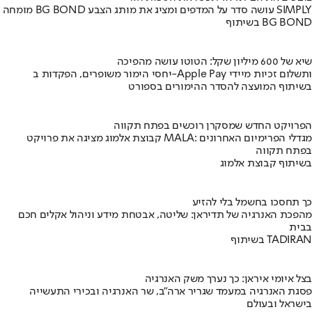
מומחה BG BOND עושה סדר על המדפים ומציג את מותג הצבע SIMPLY
בשיתוף BG BOND
שיא של 600 מיליון שקל: הטוטו עושה מהפיכה
יחסי הימור משופרים, הפקדות ב-Apple Pay ותשלום זכיות מיידי
בשיתוף המועצה להסדר ההימורים בספורט
הפרויקט החדש שמסקרן רוכשים בפתח תקווה
קבוצת אלמוג מציגה את פרויקט MALA: מגדלי הפרימיום האחרונים
בפתח תקווה
בשיתוף קבוצת אלמוג
כך תחסכו בחשמל בלי להזיע
מהפכת האנרגיה של תדיראן: שליטה, אבטחת מידע וניהול אקלים חכם
בבית
בשיתוף TADIRAN
בצל איומי איראן: כך נערך משק האנרגיה
פסגת האנרגיה במעמד שגריר ארה"ב, שר האנרגיה ובכירי התעשייה
בישראל ובעולם