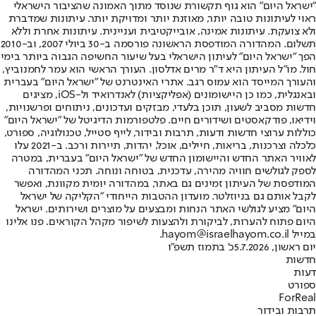
"ישראל היום" הוא גוף תקשורת שנוסד מתוך האמונה שהציבור הישראלי
ראוי לעיתונות טובה יותר, מאוזנת יותר ומדויקת יותר. עיתונות שמדברת
ולא צועקת. עיתונות אמינה, אובייקטיבית ועניינית. עיתונות אחרת וללא
תשלום. המהדורה המודפסת הראשונה פורסמה ב-30 ביולי 2007, וב-2010
הפך "ישראל היום" לעיתון הישראלי בעל שיעור החשיפה הגבוה ביותר בימי
חול. מו"ל העיתון היא ד"ר מרים אדלסון. העורך הראשי הוא עמר לחמנוביץ,
והעורך המייסד הוא עמוס רגב. אתרי האינטרנט של "ישראל היום" בעברית
ובאנגלית, כמו כן היישומונים (אפליקציות) לאנדרואיד ול-iOS, מציגים
חדשות מסביב לשעון, תוכן בלעדי, מבזקים ועדכונים, ניתוחים ופרשנויות,
וידיאו, פודקאסטים ושידורים חיים. פלטפורמות הדיגיטל של "ישראל היום"
כוללות ערוצי חדשות ודעות, תרבות ובידור, לייף סטייל, טכנולוגיה, ספורט,
כלכלה וצרכנות, בריאות, חיילים, אוכל, יהדות, תיירות ורכב. ב-2021 עלו
לאוויר האתר החדש והיישומון החדש של "ישראל היום" בעברית, במטרה
לספק לגולשים חוויה מהירה, עדכנית, בטוחה ונוחה. תכני המהדורה
המודפסת של העיתון זמינים גם באתר, במהדורה יומית מקוונת, ואפשר
לקבל אותם גם בניוזלטר. מועדון ההטבות הייחודי "הקליקה של ישראל
היום" מציע לגולשי האתר הנחות ומבצעים על מוצרים ושירותים. ישראל
היום פתוח להערות, לביקורת ולהצעות לשיפור מקהל הקוראים. פנו אלינו
במייל hayom@israelhayom.co.il.
יום ראשון, 5.7.2026
כ' בתמוז תשפ"ו
חדשות
דעות
ספורט
ForReal
תרבות ובידור