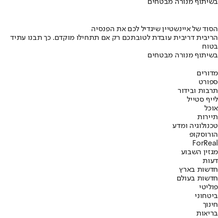
בשיתוף מנורה מבטחים
הסוד של איינשטיין שיגדיל לכם את הפנסיה
הריבית דריבית עובדת לטובתכם רק אם תתחילו מוקדם. כך תבנו עתיד
בטוח
בשיתוף מנורה מבטחים
מדורים
ספורט
תרבות ובידור
לייף סטייל
אוכל
תיירות
טכנולוגיה ומדע
הורוסקופ
ForReal
מגזין השבוע
דעות
חדשות בארץ
חדשות בעולם
פוליטי
ביטחוני
חינוך
בריאות