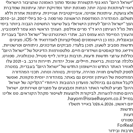
"ישראל היום" הוא גוף תקשורת שנוסד מתוך האמונה שהציבור הישראלי
ראוי לעיתונות טובה יותר, מאוזנת יותר ומדויקת יותר. עיתונות שמדברת
ולא צועקת. עיתונות אמינה, אובייקטיבית ועניינית. עיתונות אחרת וללא
תשלום. המהדורה המודפסת הראשונה פורסמה ב-30 ביולי 2007, וב-2010
הפך "ישראל היום" לעיתון הישראלי בעל שיעור החשיפה הגבוה ביותר בימי
חול. מו"ל העיתון היא ד"ר מרים אדלסון. העורך הראשי הוא עמר לחמנוביץ,
והעורך המייסד הוא עמוס רגב. אתרי האינטרנט של "ישראל היום" בעברית
ובאנגלית, כמו כן היישומונים (אפליקציות) לאנדרואיד ול-iOS, מציגים
חדשות מסביב לשעון, תוכן בלעדי, מבזקים ועדכונים, ניתוחים ופרשנויות,
וידיאו, פודקאסטים ושידורים חיים. פלטפורמות הדיגיטל של "ישראל היום"
כוללות ערוצי חדשות ודעות, תרבות ובידור, לייף סטייל, טכנולוגיה, ספורט,
כלכלה וצרכנות, בריאות, חיילים, אוכל, יהדות, תיירות ורכב. ב-2021 עלו
לאוויר האתר החדש והיישומון החדש של "ישראל היום" בעברית, במטרה
לספק לגולשים חוויה מהירה, עדכנית, בטוחה ונוחה. תכני המהדורה
המודפסת של העיתון זמינים גם באתר, במהדורה יומית מקוונת, ואפשר
לקבל אותם גם בניוזלטר. מועדון ההטבות הייחודי "הקליקה של ישראל
היום" מציע לגולשי האתר הנחות ומבצעים על מוצרים ושירותים. ישראל
היום פתוח להערות, לביקורת ולהצעות לשיפור מקהל הקוראים. פנו אלינו
במייל hayom@israelhayom.co.il.
יום ראשון, 26.4.2026
ט' באייר תשפ"ו
חדשות
דעות
ספורט
ForReal
תרבות ובידור