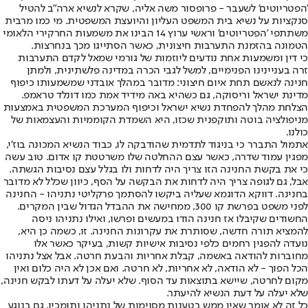
'הפטריוטים' לשעבר - פרופסור משה אליה, שקרא לנשיא ארה"ב להטיל
סנקציות על נשיא בית המשפט העליון והיועצת המשפטית. מי כמו מרבית
משתתפי 'הפטריוטים' וראשי ערוץ 14 הבינו את משמעות החרקירי הלאומי
הטמונה בהזמנת התערבות חיצונית, כאשר הסתייגו מכך בנחרצות.
כי דין ומשמעות אחת נודעים ליוזמות של גורמי שמאל לקדם התערבות
זרה בעניינינו הפנימיים, למשל לגבי הכרה במדינה פלשתינית, ולמתן
חנינה לנאשם תחת איום חיצוני: מדובר במהלך אובדני שמשמעותו כיפוף
מדינת ישראל וריסוקה, גם כשהיא באה מידיד אמת כמו דונלד טראמפ.
הצלחת מהלך להפחדת נשיא ישראל וכיפוף המערכת המשפטית באמצעות
מניפולציה בוטה ותוקפנית שכזו, היא השמדת הקוממיות והעצמאות של
כולנו.
אתמול התברר כי בניגוד לתדמית שהודבקה לו, כבוד הנשיא המכונה בוז'י,
מפגין עמוד שדרה, כאשר עצם ההחלטה שלו משרטטת קו אדום. טוב עשה
כי את בקשת החנינה הזו צריך היה לדחות ולו בגלל עצם נסיבות הגשתה.
אבל, גם לגופה צריך היה לדחות את הבקשה על הסף, כיוון שכלל לא מדובר
בחנינה. דווקא הדוגמא שעליה ביקשו להסתמך פרקליטי נתניהו - החנינה
לפני משפט בפרשת קו 300, ממחישה את ההבדל הגדול שבין המקרים.
החשודים שקיבלו אז חנינה הודו במעשים ופרשו, ואילו נתניהו ניסה
להמציא תורה חדשה, שסותרת את עקרונות החנינה. זו, כשמה כן היא,
נועדה להפגין רחמים כלפי נסיבות אישיות קשות, בעיקר כאשר אלו
מחוברות להודאה באשמה, קבלת אחריות והבעת חרטה. אבל אצל נתניהו
הכל הפוך - לא הודאה, לא אחריות, לא חרטה. ואם אכן לא היה כלום ואין
מקום לחרטה, שיישא בתוצאות עד הסוף. שלא יעלה על דעתו לבקש חנינה,
שלא יעלה על דעת הנשיא להיעתר.
כל זה לא אומר שאין ממש בטענות מסוימות של נתניהו ותומכיו. גם בנוגע