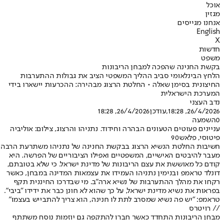
אוכל
מגזין
אנחנו מגייסים
English
X
חדשות
משפט
בקשת החנינה שהפכה למבחן הריבונות
הלחץ הבינלאומי סביב ההליך המשפטי הציב את גבולות ההתערבות
החיצונית בסימן שאלה • החלטת הרצוג מבהירה: ההכרעות יישארו בידי
המערכת הישראלית
נדב העצני
26/4/2026, 18:28
,עודכן
26/4/2026, 18:28
0
השמעה
עניינים פעוטים הטעונים הבהרה וחידוד. נתניהו והרצוג, צילום: אוליביה
פיטוסי, פלאש90
חשיבות החלטת הנשיא הרצוג בבקשת החנינה של נתניהו משתרעת הרבה
מעבר להיבטים האישיים, המשפטיים ואפילו הציבוריים של הפרשה. היא
קודם כל מאוששת את עצם הריבונות של מדינת ישראל. כי שלא בטובתם,
דונלד טראמפ ובנימין נתניהו העמידו את עצמאות המדינה במבחן, כאשר
רקחו את מהלך ההתערבות של נשיא ארה"ב. מי שבדרכו החיננית תקף
בפראות את נשיא מדינת ישראל, על כך שהוא לא חונן כבר את ידידו "ביבי".
טראמפ: "יש פה נשיא שמסרב לתת לו חנינה, הוא צריך להתבייש בעצמו"
// רויטרס
מבחן הריבונות התחדד כאשר חברו להתקפה גם יוזמות נוסח משתתף