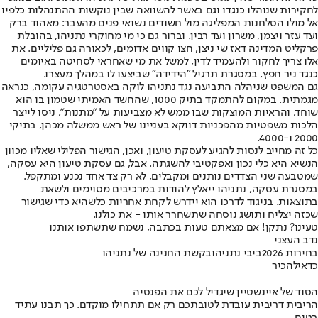
לחקירות שנוהלו כנגדו וגם באשר להשוואה שבין נוקשות ההתנהלות כלפיו
אל מולו הסלחנות המפליגה מול חשודים נשואי פנים מהעבר: מאהוד ברק
ועד עזר ויצמן, משרון ועד רבין. וברור גם כי מי מחוקרי נתניהו, בהובלת
פרקליט המדינה דאז שי ניצן, חצו קווים אדומים, לכאורה גם פליליים. את
אלו צריך לחקור ולהעמיד לדין, למשל את מי שאחראי לסחיטה באיומים
כנגד ניר חפץ, במסגרת תרגיל "הידידה" שביצעו לו במהלך מעצרו.
גם המשפט שניהלה התביעה נגד נתניהו לוקה באסטרטגיה עקומה, כנראה
מגמתית. במקום להתמקד בתיק 1000, שהחשד האמיתי שטמון בו הוא
שוחד, והראיות המוצקות שבו ממש לא מצביעות על "מתנות", ניסו לייצר
הלכות משפטיות מהפכניות דווקא בעניינו של ראש ממשלה מכהן, בתיקי
2000 ו-4000.
כל זה מחייב לנסות להגיע לעסקת טיעון, ואכן, הגישור הפלילי שאליו מכוון
הנשיא היא כלי נכון ואפקטיבי להשגתה. אבל, גם עסקת טיעון היא עסקה,
שמטבעה שני הצדדים נותנים ומקבלים, לא רק צד אחד נכנע ומתקפל.
במסגרת עסקה, נתניהו ייאלץ להודות במרכיבים מסוימים ולשאת
בתוצאות. בניגוד לדרכו הוא יידרש לקחת אחריות כלשהיא כדי שגישור
שכזה יצליח ותושג נוסחה שתשחרר אותו - את כולנו.
טעינו? נתקן! אם מצאתם טעות בכתבה, נשמח שתשתפו אותנו
נדב העצני
בחירות 2026
ביבי נתניהו
בקשת החנינה של נתניהו
כדאי
להכיר
הסוד של איינשטיין שיגדיל לכם את הפנסיה
הריבית דריבית עובדת לטובתכם רק אם תתחילו מוקדם. כך תבנו עתיד