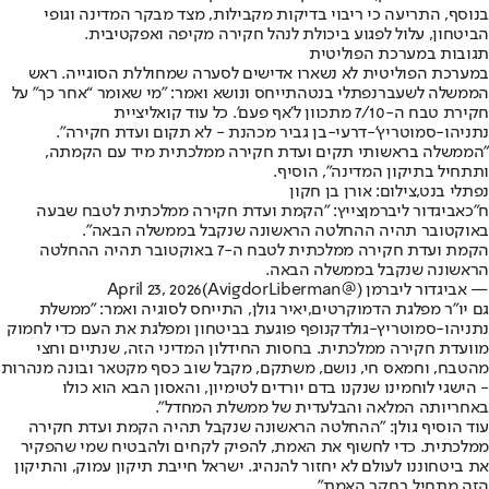
בנוסף, התריעה כי ריבוי בדיקות מקבילות, מצד מבקר המדינה וגופי
הביטחון, עלול לפגוע ביכולת לנהל חקירה מקיפה ואפקטיבית.
תגובות במערכת הפוליטית
במערכת הפוליטית לא נשארו אדישים לסערה שמחוללת הסוגייה. ראש
הממשלה לשעבר
נפתלי בנט
התייחס ונושא ואמר: "מי שאומר “אחר כך” על
חקירת טבח ה-7/10 מתכוון ל'אף פעם'. כל עוד קואליציית
נתניהו-סמוטריץ'-דרעי-בן גביר מכהנת - לא תקום ועדת חקירה".
"הממשלה בראשותי תקים ועדת חקירה ממלכתית מיד עם הקמתה,
ותתחיל בתיקון המדינה", הוסיף.
נפתלי בנט,צילום: אורן בן חקון
ח"כ
אביגדור ליברמן
צייץ: "הקמת ועדת חקירה ממלכתית לטבח שבעה
באוקטובר תהיה ההחלטה הראשונה שנקבל בממשלה הבאה".
הקמת ועדת חקירה ממלכתית לטבח ה-7 באוקטובר תהיה ההחלטה
הראשונה שנקבל בממשלה הבאה.
— אביגדור ליברמן (@AvigdorLiberman)
April 23, 2026
גם יו"ר מפלגת הדמוקרטים,
יאיר גולן
, התייחס לסוגיה ואמר: "ממשלת
נתניהו-סמוטריץ-גולדקנופף פוגעת בביטחון ומפלגת את העם כדי לחמוק
מוועדת חקירה ממלכתית. בחסות החידלון המדיני הזה, שנתיים וחצי
מהטבח, וחמאס חי, נושם, משתקם, מקבל שוב כסף מקטאר ובונה מנהרות
- הישגי לוחמינו שנקנו בדם יורדים לטימיון, והאסון הבא הוא כולו
באחריותה המלאה והבלעדית של ממשלת המחדל".
עוד הוסיף גולן: "ההחלטה הראשונה שנקבל תהיה הקמת ועדת חקירה
ממלכתית. כדי לחשוף את האמת, להפיק לקחים ולהבטיח שמי שהפקיר
את ביטחוננו לעולם לא יחזור להנהיג. ישראל חייבת תיקון עמוק, והתיקון
הזה מתחיל בחקר האמת".