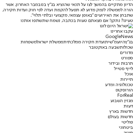
הדיון מתקיים בהמשך לצו על תנאי שהוציא בג"ץ בנובמבר האחרון, אשר
הורה לממשלה לנמק מדוע לא תפעל להקמת ועדה לפי חוק ועדות חקירה,
שתבחן את האירועים "באופן עצמאי, מקצועי ובלתי תלוי".
טעינו? נתקן! אם מצאתם טעות בכתבה, נשמח שתשתפו אותנו
עקבו אחרינו
G
o
o
g
l
e
News
בג"ץ
היועמ"שית
ועדת חקירה ממלכתית
ממשלת ישראל
משפחות
שכולות
שבעה באוקטובר
מדורים
ספורט
תרבות ובידור
לייף סטייל
אוכל
תיירות
טכנולוגיה ומדע
הורוסקופ
ForReal
מגזין השבוע
דעות
חדשות בארץ
חדשות בעולם
פוליטי
ביטחוני
חינוך