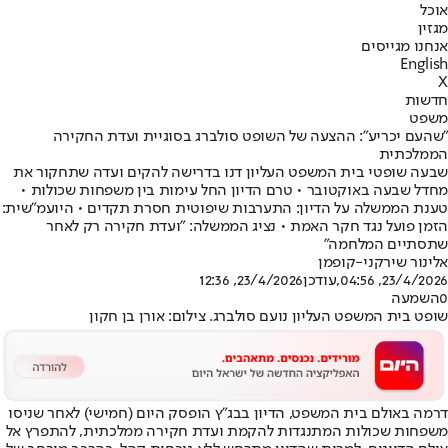
אוכל
מגזין
אנחנו מגייסים
English
X
חדשות
משפט
"שהעם יכריע": ההצעה של השופט סולברג בסוגיית ועדת החקירה
הממלכתית
שבעה שופטי בית המשפט העליון דנו בדרישה להקים ועדה שתחקור את
מחדל שבעה באוקטובר • טרם הדיון החל עימות בין משפחות שכולות •
טענת הממשלה על הדיון: התערבות שיפוטית חסרת תקדים • היועמ"שית:
הזמן פועל נגד חקר האמת • נציג הממשלה: "ועדת חקירה רק לאחר
שתסתיים המלחמה"
אלינור שירקני-קופמן
23/4/2026, 04:56
,עודכן
23/4/2026, 12:36
0
השמעה
שופט בית המשפט העליון נועם סולברג. צילום: אורן בן חקון
דרמה באולם בית המשפט, הדיון בבג"ץ הופסק היום (חמישי) לאחר שניסו
משפחות שכולות המתנגדות להקמת ועדת חקירה ממלכתית, להתפרץ אל