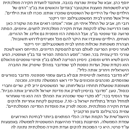
יוסף כהן
, אבא של עמית שנרצח בנובה, ומתנגד לוועדת חקירה ממלכתית
קרא למשפחות מועצת אוקטובר 'בוגדים' והאשים את בג"ץ: "הדם של
הילדים שלי על הידיים של השופטים שמכרו אותנו. מכרו לנו את הילדים".
אייל אשל מחוץ לבית המשפט,צילום: יוני ריקנר
רובי חן
, אביב של החלל איתי חן, אמר: "אנחנו רואים את מה שקורה כאן
מאז הדרישה שלנו להקמת ועדת חקירה ממלכתית: לחצים, איומים, הסתה
פרועה נגד שופטי בג"ץ. אבל ההסתה הזו מופנית גם אלינו. אל ההורים,
האחים, הילדים שאיבדו את היקר להם מכל ומעיזים לדרוש תשובות".
הצהרת משפחות שכולות מחוץ לבית משפט,צילום: יוני ריקנר
לאחר ניסיון הפריצה לאולם הגרם להפסקת הדיונים, התייחס ראש לשכת
עורכי הדין,
עמית בכר
, ואמר: "מסע ההסתה הפראי נגד בג"ץ ושופטיו, הגיע
היום לשיא חדש ומסוכן. ניסיון הפריצה לאולם בג"ץ ופינוי שופטים מהאולם
הוא נקודת שפל, ועדות נוספת לכך שמדובר במהלך שיפרק את החברה
הישראלית ויחריב אותה כליל".
"לא מדובר במחאה לגיטימית וגם לא בזעם עממי ספונטני. מדובר בפורעים
שמוסתים, מונהגים ומכוונים על ידי ראש הממשלה נתניהו, ומכונה
משומנת שפועלת תחתיו ובשליחותו, שר המשפטים יריב לוין, שרים וחברי
כנסת", טען. "מדובר בניסיון לפרק את מדינת ישראל ולהחריב אותה מבית".
עוד הוסיף בכר: "לא מקרי שמי שמנהיג את המהלך הזה הוא מי שאחראי
למחדל הגדול בתולדות ישראל ב-7.10, שבמקום לקחת אחריות ולהקים
ועדת חקירה ממלכתית, מנסה לפרק את מוסדות המדינה הממלכתיים".
עמית בכר,צילום: גדעון מרקוביץ'
היועמ"שית על הקמת ועדה: הכלי המתאים ביותר לבחינת האירועים
עמדת הממשלה, המיוצגת בנפרד מהיועצת המשפטית לממשלה באמצעות
עו"ד פרטי, היא כי הסמכות להקים ועדת חקירה ממלכתית נתונה לה