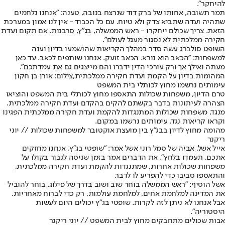
להיחקר".
תמר תשובה
, אחותו של ברק דוד שנרצח בנובה, טענה: "אנחנו נלחמים
שתהיה ועדה שתביא צדק ולא טיוח. עם כל הכבוד - אין לנו אמון במערכת
הזאת. צריך שכולם ייחקרו - ראש הממשלה, בג"ץ, סרבנות. אם תקום ועדת
חקירה ממלכתית לא נסגור מעגל לעולם".
השופט סולברג עשה סדר במהלך הקריאות שהושמעו בדיון וענה
למשפחות: "הכאב הוא נורא. הכאב זועק. אנחנו שותפים לכאב. עד כאן
מעתה ואילך אך ורק עורכי הדין ידברו והם מייצגים גם את עמדתכם".
המהומות בדיון על הקמת ועדת חקירה ממלכתית,צילום: אורן בן חקון
עימותים נרשמו מחוץ לכותלי בית המשפט
טרם הדיון, משפחות שכולות התאספו מחוץ לכותלי בית המשפט והוציאו
הצהרה לעיתונות בדבר בקשתם להקים בהקדם ועדת חקירה ממלכתית.
מנגד, משפחות שכולות המתנגדות להקמת ועדת חקירה ממלכתית הפגינו
וקראו קריאות נגד. עימותים נרשמו במקום.
מהומה מחוץ לדיון בבג"ץ בין מועצת אוקטובר למשפחות שכולות // יוני
ריקנר
אייל אשל
, אביה של סמל רוני אשל אמר: "שופטי בג"ץ, אנחנו מחזקים
אתכם, תעמדו בלחץ". את הדברים אמר בזמן שניסה לגבור בקולו על
משפחות שכולות אחרות, שמתנגדות להקמת ועדת חקירה ממלכתית,
והתאספו סביבו כדי להפריע לו לדבר.
אשל הוסיף: "ראש הממשלה בוחר שוב ושוב בדרך של פילוג. בוחר להוביל
את המדינה למלחמת אחים, למלחמת עולמות, רק כדי לברוח מאחריות.
אבל אנחנו לא ניתן לזה לקרות. שופטי בג"ץ יכולים היום לעשות
היסטוריה".
אבות שכולים מתחבקים מחוץ לבית המשפט // יוני ריקנר