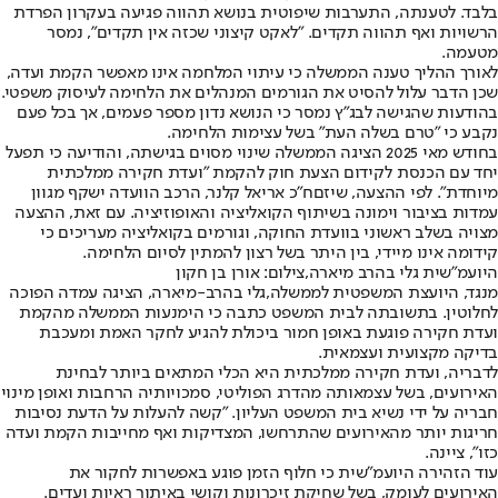
בלבד. לטענתה, התערבות שיפוטית בנושא תהווה פגיעה בעקרון הפרדת
הרשויות ואף תהווה תקדים. "לאקט קיצוני שכזה אין תקדים", נמסר
מטעמה.
לאורך ההליך טענה הממשלה כי עיתוי המלחמה אינו מאפשר הקמת ועדה,
שכן הדבר עלול להסיט את הגורמים המנהלים את הלחימה לעיסוק משפטי.
בהודעות שהגישה לבג"ץ נמסר כי הנושא נדון מספר פעמים, אך בכל פעם
נקבע כי "טרם בשלה העת" בשל עצימות הלחימה.
בחודש מאי 2025 הציגה הממשלה שינוי מסוים בגישתה, והודיעה כי תפעל
יחד עם הכנסת לקידום הצעת חוק להקמת "ועדת חקירה ממלכתית
מיוחדת". לפי ההצעה, שיזם
ח"כ אריאל קלנר
, הרכב הוועדה ישקף מגוון
עמדות בציבור וימונה בשיתוף הקואליציה והאופוזיציה. עם זאת, ההצעה
מצויה בשלב ראשוני בוועדת החוקה, וגורמים בקואליציה מעריכים כי
קידומה אינו מיידי, בין היתר בשל רצון להמתין לסיום הלחימה.
היועמ"שית גלי בהרב מיארה,צילום: אורן בן חקון
מנגד, היועצת המשפטית לממשלה,
גלי בהרב-מיארה
, הציגה עמדה הפוכה
לחלוטין. בתשובתה לבית המשפט כתבה כי הימנעות הממשלה מהקמת
ועדת חקירה פוגעת באופן חמור ביכולת להגיע לחקר האמת ומעכבת
בדיקה מקצועית ועצמאית.
לדבריה, ועדת חקירה ממלכתית היא הכלי המתאים ביותר לבחינת
האירועים, בשל עצמאותה מהדרג הפוליטי, סמכויותיה הרחבות ואופן מינוי
חבריה על ידי נשיא בית המשפט העליון. "קשה להעלות על הדעת נסיבות
חריגות יותר מהאירועים שהתרחשו, המצדיקות ואף מחייבות הקמת ועדה
כזו", ציינה.
עוד הזהירה היועמ"שית כי חלוף הזמן פוגע באפשרות לחקור את
האירועים לעומק, בשל שחיקת זיכרונות וקושי באיתור ראיות ועדים.