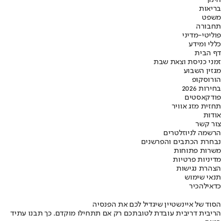
בריאות
משפט
תחבורה
פוליטי-מדיני
כללי ומידע
דף הבית
זמני כניסת וצאת שבת
מגזין השבוע
הורוסקופ
בחירות 2026
פודקאסטים
תחזית מזג אוויר
אודות
צור קשר
הרשמה לניוזלטרים
נבחרת הכתבים והפרשנים
משרות פתוחות
מדיניות פרטיות
הצהרת נגישות
תנאי שימוש
כדאי
להכיר
הסוד של איינשטיין שיגדיל לכם את הפנסיה
הריבית דריבית עובדת לטובתכם רק אם תתחילו מוקדם. כך תבנו עתיד