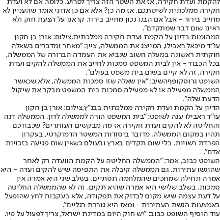
להקמת ועדת חקירה, אז את השטר הזה צריך לפרוע. כלומר, אם לא ועדת
חקירה ממלכתית לשיטתכם, אז מה כן? אלא אם כן אדוני אומר שהעניין לא
מחייב בירור - אבל אם הבנו נכון מחייב בירור. קראנו על הצעת חוק ולא
ראינו שום דבר שמתקדם".
המהומות בדיון על הקמת ועדת חקירה ממלכתית,צילום: אורן בן חקון
עו"ד מיכאל ראבילו
, המייצג את הממשלה, ציין: "מאחר ומדברים בשאלה
חוקתית ראשונה במעלה חשוב שנביא את העמדה הברורה של הממשלה,
בכל הכבוד - אין לבית המשפט סמכות לחייב את הממשלה להקים ועדת
חקירה, זה לא קיים בשום בית משפט בעולם".
השופט גרוסקופף
השיב: "אין שאלה שזו סמכות הממשלה, אלא שכאשר
הממשלה מפעילה או לא מפעילה סמכות בית המשפט מבקר את שיקול
הדעת שלה".
הדיון על הקמת ועדת חקירה ממלכתית בבג"ץ,צילום: אורן בן חקון
עו"ד ראבילו ענה לשופט: "בית המשפט הורה לממשלה לדון, הממשלה דנה
והחליטה לא להקים ועדת חקירה אז מה מבקשים העותרים? שכבודכם
תהיו במקום הממשלה. מדובר ביסודות המשטר הדמוקרטי, בעקרון
הפרדת רשויות, בלי שום תקדים בארץ ובעולם כשאין שום פגיעה בזכויות
אדם".
השופט כבוב
, אמר: "הממשלה החליטה על הקמת הוועדה רק לאחר
שהוגשו עתירות. גם הממשלה קיבלה את התפיסה שיש להקים ועדה - היא
אמרה תחילה שמחכים שהמלחמה תסתיים, בשלב שני היא אמרה אין
סמכות, בשלב שלישי היא אמרה שהיא תקים. זה לא שהממשלה החליטה
על דעת עצמה שיש מקום לבדוק את תפקודה, אלא בעקבות לחץ שהופעל
באמצעות הגשת העתירות - ומאז היא גוררת רגליים".
עוד הוסיף השופט כבוב: "יש חוק היום במדינת ישראל, צריך לפעול על פיו.