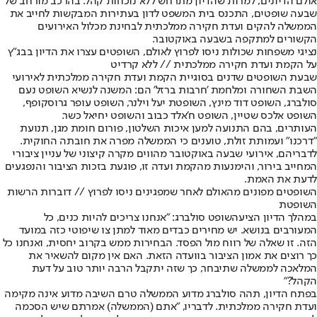
אולם הדיונים, למרות שהדיון מתרחש ללא נוכחות קהל. בהרכב מורחב של
שבעה שופטים, התכנס בית המשפט לדון בעתירות המבקשות לחייב את
הממשלה להקים ועדת חקירה ממלכתית לבחינת מכלול האירועים
הקשורים למתקפה בשבעה באוקטובר.
נציגי משפחות שכולות ניסו לפרוץ לאולם, השופטים עצרו את הדיון בבג"ץ
על הקמת ועדת חקירה ממלכתית // ללא קרדיט
שבעת השופטים שדנים בסוגיית הקמת ועדת חקירה ממלכתית לאירועי
השבת השחורה ומלחמת 'חרבות ברזל' הם: המשנה לנשיא השופט נעם
סולברג, השופט דוד מינץ, השופטת יעל וילנר, השופט עופר גרוסקופף,
השופט אלכס שטיין, השופט ח'אלד כבוב והשופט יחיאל כשר.
העותרים, בהם התנועה למען איכות השלטון, פורום חומת מגן, תנועת
"דרכנו" ועמותת זולת, טוענים כי הממשלה מפרה את חובתה החוקית.
לדבריהם, אירועי שבעה באוקטובר מהווים מקרה קיצוני של עניין ציבורי
המחייב בירור, והימנעות מהקמת ועדה זו, פוגעת בזכות הציבור והנפגעים
לדעת את האמת.
השופטים מפונים מהאולם לאחר שמפגינים ניסו לפרוץ // דוברות הרשות
השופטת
במהלך הדיון הציע
השופט סולברג
: "אנחנו צריכים להיות כנים, כל
המעורבים בנושא. יש מחירים כבדים מאוד למתן צו שיפוטי כזה במועד
הזה. זו שאלה של רווח מול הפסד. הבחירות ממש בקרוב יחסית, ואנחנו כל
כך רוצים את אמון הציבור בוועדה הזאת. האם אין מקום להשאיר את
המלאכה לממשלה שתיבחר, כך שזה יתקבל הרבה יותר טוב על דעת
הקהל?"
בפתח הדיון, תהה סולברג מדוע הממשלה טרם השיבה מדוע אינה מקימה
ועדת חקירה ממלכתית. לדבריו, "אתם (הממשלה) אמרתם שיש הסכמה