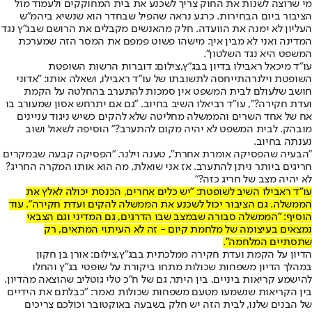
מי שרוצה לשנות את החוק צריך לשכנע את בית המחוקקים ולעמוד מול
הציבור ביום הבחירות. כרגע נראה שהפיל שבחדר הוא שנשיא ביהמ"ש
העליון לא ימנה את הוועדה. חלק מהאנשים מקבלים את הרושם שבג"ץ נגד
המדינה ואני לא מבין איך. מישהו פשוט פמפם את המסר הזה שמערכת
המשפט היא נגד השלטון".
עו"ד מיכאל ראבילו בדיון בבג"ץ,צילום: דוברות הרשות השופטת
השופטת וילנר
התייחסה לתשובתו של עו"ד ראבילו, ושאלה אותו: "אדוני
חושב שלעולם לבית המשפט אין סמכות להתערב בהחלטה על הקמת
ועדת חקירה?", עו"ד רביאלו השיב בחיוב. "גם אם יתרחש אסון שמעורב בו
אח של אחד השרים והממשלה מחליטה שלא להקים כשיש ניגוד עניינים
מובהק. לבית המשפט לא יהיה מקום להתערב?" הוסיפה לשאול ושוב
נענתה בחיוב.
"הבעיה שהפסיקה אומרת אחרת", טענה וילנר. "הפסיקה קבעה שבמקרים
חריגים ביותר ניתן להתערב. אז אני שואלת, מה הוא אותו המקרה החריג?
לא יהיה מצב של חריג כזה?"
עו"ד ראבילו השיב לשופטת: "יש כלים אחרים, הכנסת יכולה לאלץ את
הממשלה. גם הציבור יכול לשכנע את הממשלה להקים ועדת חקירה". עוד
הוסיף: "הממשלה סבורה שבמצב שבו הדרגים, גם המדיני וגם הצבאי
נמצאים בעיצומה של מלחמת קיום - זה לא העיתוי המתאים, רק
שתסתיים המלחמה".
הדיון על הקמת ועדת חקירה ממלכתית בבג"ץ,צילום: אורן בן חקון
במהלך הדיון משפחות שכולות מתחו ביקורת על שופטי בג"ץ והחלו
להישמע קריאות ביניים, בין היתר, גם של ח"כ טלי גוטליב שהוצאה מהדיון.
בין הקריאות שנשמעו מטעם משפחות שכולות נאמר: "כבלתם את הידיים
של הבנים שלנו, לבית הזה יש חלק בשבעה באוקטובר וכולכם צריכים