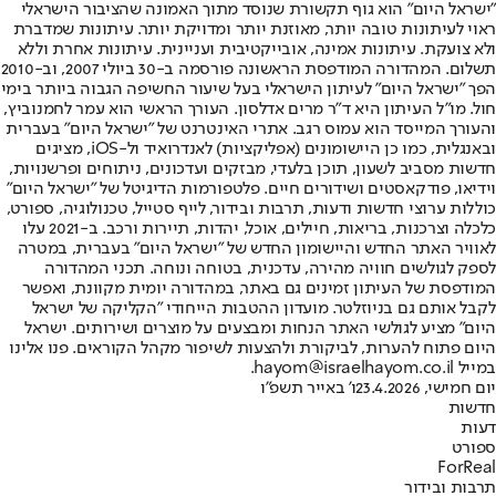
"ישראל היום" הוא גוף תקשורת שנוסד מתוך האמונה שהציבור הישראלי
ראוי לעיתונות טובה יותר, מאוזנת יותר ומדויקת יותר. עיתונות שמדברת
ולא צועקת. עיתונות אמינה, אובייקטיבית ועניינית. עיתונות אחרת וללא
תשלום. המהדורה המודפסת הראשונה פורסמה ב-30 ביולי 2007, וב-2010
הפך "ישראל היום" לעיתון הישראלי בעל שיעור החשיפה הגבוה ביותר בימי
חול. מו"ל העיתון היא ד"ר מרים אדלסון. העורך הראשי הוא עמר לחמנוביץ,
והעורך המייסד הוא עמוס רגב. אתרי האינטרנט של "ישראל היום" בעברית
ובאנגלית, כמו כן היישומונים (אפליקציות) לאנדרואיד ול-iOS, מציגים
חדשות מסביב לשעון, תוכן בלעדי, מבזקים ועדכונים, ניתוחים ופרשנויות,
וידיאו, פודקאסטים ושידורים חיים. פלטפורמות הדיגיטל של "ישראל היום"
כוללות ערוצי חדשות ודעות, תרבות ובידור, לייף סטייל, טכנולוגיה, ספורט,
כלכלה וצרכנות, בריאות, חיילים, אוכל, יהדות, תיירות ורכב. ב-2021 עלו
לאוויר האתר החדש והיישומון החדש של "ישראל היום" בעברית, במטרה
לספק לגולשים חוויה מהירה, עדכנית, בטוחה ונוחה. תכני המהדורה
המודפסת של העיתון זמינים גם באתר, במהדורה יומית מקוונת, ואפשר
לקבל אותם גם בניוזלטר. מועדון ההטבות הייחודי "הקליקה של ישראל
היום" מציע לגולשי האתר הנחות ומבצעים על מוצרים ושירותים. ישראל
היום פתוח להערות, לביקורת ולהצעות לשיפור מקהל הקוראים. פנו אלינו
במייל hayom@israelhayom.co.il.
יום חמישי, 23.4.2026
ו' באייר תשפ"ו
חדשות
דעות
ספורט
ForReal
תרבות ובידור