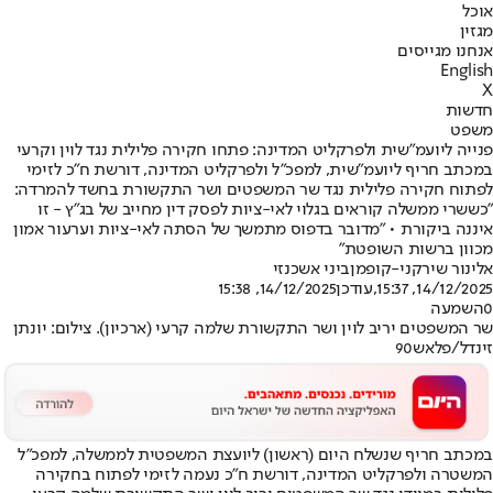
אוכל
מגזין
אנחנו מגייסים
English
X
חדשות
משפט
פנייה ליועמ"שית ולפרקליט המדינה: פתחו חקירה פלילית נגד לוין וקרעי
במכתב חריף ליועמ"שית, למפכ"ל ולפרקליט המדינה, דורשת ח"כ לזימי
לפתוח חקירה פלילית נגד שר המשפטים ושר התקשורת בחשד להמרדה:
"כששרי ממשלה קוראים בגלוי לאי-ציות לפסק דין מחייב של בג"ץ - זו
איננה ביקורת • "מדובר בדפוס מתמשך של הסתה לאי-ציות וערעור אמון
מכוון ברשות השופטת"
אלינור שירקני-קופמן
ביני אשכנזי
14/12/2025, 15:37
,עודכן
14/12/2025, 15:38
0
השמעה
שר המשפטים יריב לוין ושר התקשורת שלמה קרעי (ארכיון). צילום: יונתן
זינדל/פלאש90
במכתב חריף שנשלח היום (ראשון) ליועצת המשפטית לממשלה, למפכ"ל
המשטרה ולפרקליט המדינה, דורשת ח״כ נעמה לזימי לפתוח בחקירה