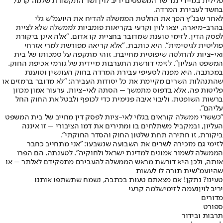
פלילית במיידי נגד שר המשפטים יריב לוין ושר התקשורת שלמה קרעי,
בחשד לעבירת המרדה.
לאחר שבג"ץ הפך את החלטת הממשלה להדיח את היועמ"ש גלי
בהרב-מיארה, יצאו לוין וקרעי בקריאות פומביות לממשלה שלא לציית
לפסק הדין. לזימי טוענת שמדובר בחציית קו אדום. "אלה אינן ביקורת
פוליטית לגיטימית", היא כותבת, "אלא קריאה מפורשת למרי אזרחי
ואי-ציות להחלטה שיפוטית מחייבת. זוהי מתקפה על סמכותו של בית
המשפט העליון". לזימי דורשת התערבות מיידית של גורמי אכיפת החוק.
במכתבה, היא מפנה לסעיפי עבירת המרדה בחוק העונשין וטוענת
שהתנהלות השרים מקיימת את כל יסודות העבירה: "לא מדובר ברמזים או
פליטות פה, אלא בדפוס מתמשך – הסתה לאי-ציות, ערעור אמון מכוון
ברשות השופטת, וליבוי איבה פנימית כדי לכופף ולבטל את החוק החל
עליהם".
"כששרי ממשלה קוראים בגלוי לאי-ציות לפסק דין מחייב של בית המשפט
העליון, ובמקביל משתלחים בו ומתירים את דמו הציבורי – זו איננה
ביקורת, זו חתירה תחת שלטון החוק והסדר החוקתי".
לזימי גם מזכירה לשרים את השבועה שנשבעו: "אני מתחייב כחבר
הממשלה לשמור אמונים למדינת ישראל ולחוקיה". לטענתה, הם הפרו
אותה, ולכן היא דורשת מראש הממשלה להעבירם מתפקידם לאלתר – או
שהיועמ”שית תורה לו לעשות
טעינו? נתקן! אם מצאתם טעות בכתבה, נשמח שתשתפו אותנו
יריב לוין
נעמה לזימי
שלמה קרעי
מדורים
ספורט
תרבות ובידור