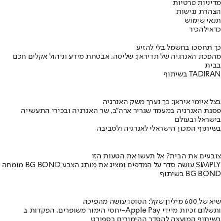
מדיניות פרטיות
הצהרת נגישות
תנאי שימוש
כדאי
להכיר
כך תחסכו בחשמל בלי להזיע
מהפכת האנרגיה של תדיראן: שליטה, אבטחת מידע וניהול אקלים חכם
בבית
בשיתוף TADIRAN
בצל איומי איראן: כך נערך משק האנרגיה
פסגת האנרגיה במעמד שגריר ארה"ב, שר האנרגיה ובכירי התעשייה
בישראל ובעולם
בשיתוף המכון הישראלי לאנרגיה ולסביבה
צובעים את הבית? אל תעשו את הטעות הזו
מומחה BG BOND עושה סדר על המדפים ומציג את מותג הצבע SIMPLY
בשיתוף BG BOND
שיא של 600 מיליון שקל: הטוטו עושה מהפיכה
יחסי הימור משופרים, הפקדות ב-Apple Pay ותשלום זכיות מיידי
בשיתוף המועצה להסדר ההימורים בספורט