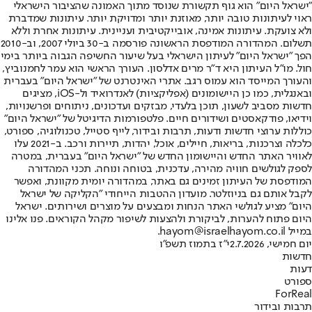
"ישראל היום" הוא גוף תקשורת שנוסד מתוך האמונה שהציבור הישראלי
ראוי לעיתונות טובה יותר, מאוזנת יותר ומדויקת יותר. עיתונות שמדברת
ולא צועקת. עיתונות אמינה, אובייקטיבית ועניינית. עיתונות אחרת וללא
תשלום. המהדורה המודפסת הראשונה פורסמה ב-30 ביולי 2007, וב-2010
הפך "ישראל היום" לעיתון הישראלי בעל שיעור החשיפה הגבוה ביותר בימי
חול. מו"ל העיתון היא ד"ר מרים אדלסון. העורך הראשי הוא עמר לחמנוביץ,
והעורך המייסד הוא עמוס רגב. אתרי האינטרנט של "ישראל היום" בעברית
ובאנגלית, כמו כן היישומונים (אפליקציות) לאנדרואיד ול-iOS, מציגים
חדשות מסביב לשעון, תוכן בלעדי, מבזקים ועדכונים, ניתוחים ופרשנויות,
וידיאו, פודקאסטים ושידורים חיים. פלטפורמות הדיגיטל של "ישראל היום"
כוללות ערוצי חדשות ודעות, תרבות ובידור, לייף סטייל, טכנולוגיה, ספורט,
כלכלה וצרכנות, בריאות, חיילים, אוכל, יהדות, תיירות ורכב. ב-2021 עלו
לאוויר האתר החדש והיישומון החדש של "ישראל היום" בעברית, במטרה
לספק לגולשים חוויה מהירה, עדכנית, בטוחה ונוחה. תכני המהדורה
המודפסת של העיתון זמינים גם באתר, במהדורה יומית מקוונת, ואפשר
לקבל אותם גם בניוזלטר. מועדון ההטבות הייחודי "הקליקה של ישראל
היום" מציע לגולשי האתר הנחות ומבצעים על מוצרים ושירותים. ישראל
היום פתוח להערות, לביקורת ולהצעות לשיפור מקהל הקוראים. פנו אלינו
במייל hayom@israelhayom.co.il.
יום חמישי, 2.7.2026
י"ז בתמוז תשפ"ו
חדשות
דעות
ספורט
ForReal
תרבות ובידור