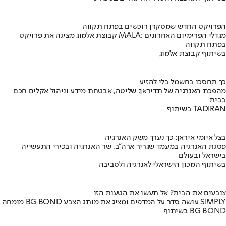
הפרויקט החדש שמסקרן רוכשים בפתח תקווה
קבוצת אלמוג מציגה את פרויקט MALA: מגדלי הפרימיום האחרונים
בפתח תקווה
בשיתוף קבוצת אלמוג
כך תחסכו בחשמל בלי להזיע
מהפכת האנרגיה של תדיראן: שליטה, אבטחת מידע וניהול אקלים חכם
בבית
בשיתוף TADIRAN
בצל איומי איראן: כך נערך משק האנרגיה
פסגת האנרגיה במעמד שגריר ארה"ב, שר האנרגיה ובכירי התעשייה
בישראל ובעולם
בשיתוף המכון הישראלי לאנרגיה ולסביבה
צובעים את הבית? אל תעשו את הטעות הזו
מומחה BG BOND עושה סדר על המדפים ומציג את מותג הצבע SIMPLY
בשיתוף BG BOND