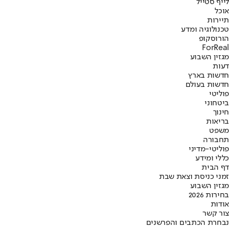
לייף סטייל
אוכל
תיירות
טכנולוגיה ומדע
הורוסקופ
ForReal
מגזין השבוע
דעות
חדשות בארץ
חדשות בעולם
פוליטי
ביטחוני
חינוך
בריאות
משפט
תחבורה
פוליטי-מדיני
כללי ומידע
דף הבית
זמני כניסת וצאת שבת
מגזין השבוע
בחירות 2026
אודות
צור קשר
נבחרת הכתבים והפרשנים