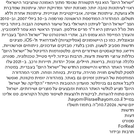
"ישראל היום" הוא גוף תקשורת שנוסד מתוך האמונה שהציבור הישראלי
ראוי לעיתונות טובה יותר, מאוזנת יותר ומדויקת יותר. עיתונות שמדברת
ולא צועקת. עיתונות אמינה, אובייקטיבית ועניינית. עיתונות אחרת וללא
תשלום. המהדורה המודפסת הראשונה פורסמה ב-30 ביולי 2007, וב-2010
הפך "ישראל היום" לעיתון הישראלי בעל שיעור החשיפה הגבוה ביותר בימי
חול. מו"ל העיתון היא ד"ר מרים אדלסון. העורך הראשי הוא עמר לחמנוביץ,
והעורך המייסד הוא עמוס רגב. אתרי האינטרנט של "ישראל היום" בעברית
ובאנגלית, כמו כן היישומונים (אפליקציות) לאנדרואיד ול-iOS, מציגים
חדשות מסביב לשעון, תוכן בלעדי, מבזקים ועדכונים, ניתוחים ופרשנויות,
וידיאו, פודקאסטים ושידורים חיים. פלטפורמות הדיגיטל של "ישראל היום"
כוללות ערוצי חדשות ודעות, תרבות ובידור, לייף סטייל, טכנולוגיה, ספורט,
כלכלה וצרכנות, בריאות, חיילים, אוכל, יהדות, תיירות ורכב. ב-2021 עלו
לאוויר האתר החדש והיישומון החדש של "ישראל היום" בעברית, במטרה
לספק לגולשים חוויה מהירה, עדכנית, בטוחה ונוחה. תכני המהדורה
המודפסת של העיתון זמינים גם באתר, במהדורה יומית מקוונת, ואפשר
לקבל אותם גם בניוזלטר. מועדון ההטבות הייחודי "הקליקה של ישראל
היום" מציע לגולשי האתר הנחות ומבצעים על מוצרים ושירותים. ישראל
היום פתוח להערות, לביקורת ולהצעות לשיפור מקהל הקוראים. פנו אלינו
במייל hayom@israelhayom.co.il.
יום שישי, 10.7.2026
כ"ה בתמוז תשפ"ו
חדשות
דעות
ספורט
ForReal
תרבות ובידור