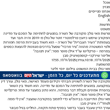
אוכל
מגזין
אנחנו מגייסים
English
X
חדשות
משפט
פרשת מאי גולן: מקורבה של השרה במגעים לחתימה על הסכם עד מדינה
המקורב שימש כיועץ פרלמנטרי זוטר של גולן מ-2019 והיה חבר ועד
בעמותת "העיר העברית" של השרה • הוא חשוד בעבירות מרמה חמורות
ולפי המשטרה מהווה "ציר מרכזי" שפעל בדרכים מגוונות להוצאת כספים
במרמה • פרקליטו עו״ד אילן סופר מסר: ״אין תגובה״
אלינור שירקני-קופמן
איציק סבן
17/9/2025, 10:18
,עודכן
17/9/2025, 17:55
0
השמעה
מאי גולן בבית המשפט. צילום: יוסי זליגר
מקורבה של השרה לשוויון חברתי וקידום מעמד האישה, מאי גולן, עורך דין
במקצועו, במגעים לחתימה על הסכם עד מדינה. הוא חשוד בין השאר
בהפרת אמונים וקבלת דבר במרמה, והוא נתון במעצר עד מחר. פרקליטו
עו״ד אילן סופר מסר: ״אין תגובה״.
מאי גולן התייצבה בביהמ"ש כדי לתמוך במקורבה שנעצר: "אין לי ממה
לפחד"// איציק סבן
עורך הדין שעבד בעבר בדואר בסניף פתח תקווה, החליט בגיל מבוגר