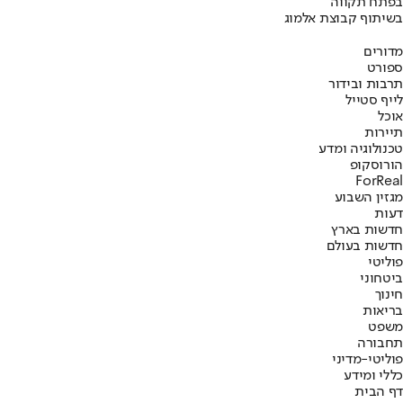
בפתח תקווה
בשיתוף קבוצת אלמוג
מדורים
ספורט
תרבות ובידור
לייף סטייל
אוכל
תיירות
טכנולוגיה ומדע
הורוסקופ
ForReal
מגזין השבוע
דעות
חדשות בארץ
חדשות בעולם
פוליטי
ביטחוני
חינוך
בריאות
משפט
תחבורה
פוליטי-מדיני
כללי ומידע
דף הבית