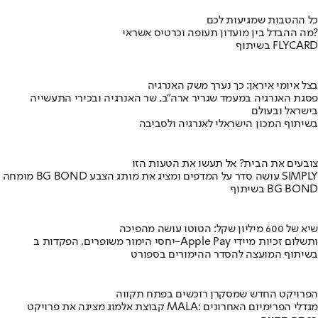
כל ההטבות שמגיעות לכם
מה ההבדל בין מועדון תעופה וכרטיס אשראי?
בשיתוף FLYCARD
בצל איומי איראן: כך נערך משק האנרגיה
פסגת האנרגיה במעמד שגריר ארה"ב, שר האנרגיה ובכירי התעשייה
בישראל ובעולם
בשיתוף המכון הישראלי לאנרגיה ולסביבה
צובעים את הבית? אל תעשו את הטעות הזו
מומחה BG BOND עושה סדר על המדפים ומציג את מותג הצבע SIMPLY
בשיתוף BG BOND
שיא של 600 מיליון שקל: הטוטו עושה מהפיכה
יחסי הימור משופרים, הפקדות ב-Apple Pay ותשלום זכיות מיידי
בשיתוף המועצה להסדר ההימורים בספורט
הפרויקט החדש שמסקרן רוכשים בפתח תקווה
קבוצת אלמוג מציגה את פרויקט MALA: מגדלי הפרימיום האחרונים