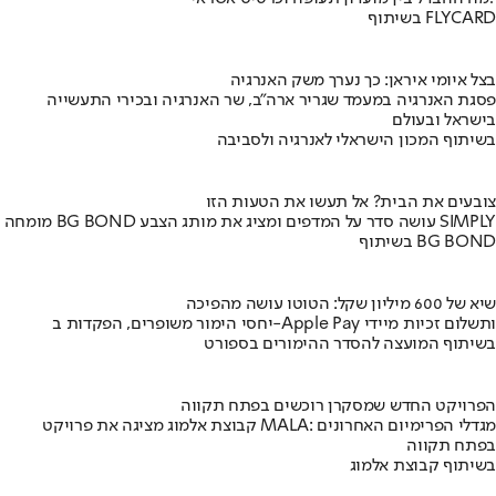
בשיתוף FLYCARD
בצל איומי איראן: כך נערך משק האנרגיה
פסגת האנרגיה במעמד שגריר ארה"ב, שר האנרגיה ובכירי התעשייה
בישראל ובעולם
בשיתוף המכון הישראלי לאנרגיה ולסביבה
צובעים את הבית? אל תעשו את הטעות הזו
מומחה BG BOND עושה סדר על המדפים ומציג את מותג הצבע SIMPLY
בשיתוף BG BOND
שיא של 600 מיליון שקל: הטוטו עושה מהפיכה
יחסי הימור משופרים, הפקדות ב-Apple Pay ותשלום זכיות מיידי
בשיתוף המועצה להסדר ההימורים בספורט
הפרויקט החדש שמסקרן רוכשים בפתח תקווה
קבוצת אלמוג מציגה את פרויקט MALA: מגדלי הפרימיום האחרונים
בפתח תקווה
בשיתוף קבוצת אלמוג