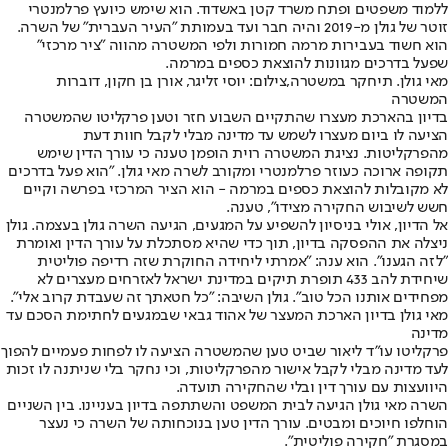
ללמוד משפטים ופתח משרד קטן באשדוד. הוא שימש כיועץ פרלמנטרי
זוטר של גולן מ-2019 והיה חבר ועד בעמותת "העיר העברית" של השרה.
הוא חשוד בעבירות מרמה חמורות ולפי המשטרה מהווה "ציר מרכזי"
שפעל בדרכים מגוונות להוצאת כספים במרמה.
מאי גולן. תיחקר במשטרה,צילום: יוסי זליגר, אורן בן חקון, דוברות
המשטרה
בדיון בהארכת מעצרו שהתקיים השבוע חזר וטען פרקליטו שהמשטרה
הציעה לו ביום מעצרו לשמש עד מדינה מבלי לקבל חוות דעת
מהפרקליטות. נציגת המשטרה רוית הופמן טענה כי עורך הדין שימש
תקופה ארוכה כעוזר פרלמנטרי ומקורב לשרה מאי גולן. ״הוא פעל בדרכים
לא מקובלות להוצאת כספים במרמה - הוא הציר המרכזי בפרשה וקיים
חשש לשיבוש החקירה מצידו״, טענה.
אל הדיון, אולי בניסיון להשפיע על המגעים, הגיעה השרה גולן בעצמה. גולן
ניצלה את ההפסקה בדיון, תוך כדי שהיא מסתכלת על עורך הדין ואומרת
"לזה הגענו". הוא ענה: "אמרתי ליחידה החוקרת שזה רדיפה פוליטית
שיחידת להב 433 תופרת תיקים במדינת ישראל לאזרחים מעצרים לא
מפחידים אותנו הכל טוב". גולן השיבה: "כל חטאתך זה שעבדת קרוב אלי".
מאי גולן בדיון הארכת המעצר של אהוד גבאי שבמגעים לחתימת הסכם עד
מדינה
פרקליטו עו״ד ליאור שביט טען שהמשטרה הציעה לו לפחות פעמיים להפוך
לעד מדינה מבלי לקבל אישור מהפרקליטות, וכי נחקר בלי שניתנה לו זכות
היוועצות עם עורך דין ובלי שהחקירה תועדה.
השרה מאי גולן הגיעה לבית המשפט והשתתפה בדיון בעניינו. בין השניים
הוחלפו חיוכים ומבטים. עורך הדין טען בנוכחותה של השרה כי נעצר
במסגרת ״חקירה פוליטית״.