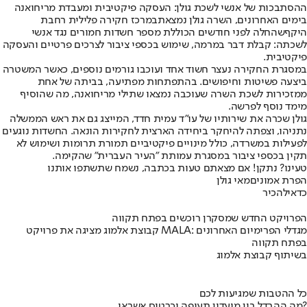
ההסתבכות של אנשי לשכת גולן: העסקה פיקטיבית ומעבדת מריחואנה
בימים האחרונים, השרה גולן נמצאת
במרכז חקירה פלילית רחבת
היקף
שהחלה לפני חודשים הכוללת מספר חשדות חמורים נגד אנשי
לשכתה: קבלת דבר במרמה, שימוש בכספי ציבור לצרכים פרטיים והעסקה
פיקטיבית.
במסגרת החקירה נעצר חשוד אחד ועוכבו גורמים נוספים, כאשר המשטרה
ביצעה פשיטות וחיפושים. בהתפתחות מפתיעה, בביתה של אחת
ממזכירות לשכת השרה שעוכבה נמצאו שתילי מריחואנה, מה שהוסיף
מימד נוסף לפרשה.
גולן שכרה את שירותיו של עו"ד עמית חדד, המייצג גם את ראש הממשלה
נתניהו, וצפתה להיחקר ביחידה הארצית לחקירות הונאה. החשדות נוגעים
לפעילות במשרדה, כולל מינויים פיקטיביים תמורת תרומות ושימוש לא
תקין בכספי ציבור במסגרת עמותת "העיר העברית" שהקימה.
טעינו? נתקן! אם מצאתם טעות בכתבה, נשמח שתשתפו אותנו
הפרת אמונים
מאי גולן
כדאי
להכיר
הפרויקט החדש שמסקרן רוכשים בפתח תקווה
קבוצת אלמוג מציגה את פרויקט MALA: מגדלי הפרימיום האחרונים
בפתח תקווה
בשיתוף קבוצת אלמוג
כל ההטבות שמגיעות לכם
מה ההבדל בין מועדון תעופה וכרטיס אשראי?