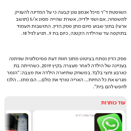
השופטת ד"ר מיכל אגמון גונן קבעה כי על המדינה להעניק 
למשפחה, אם ושני ילדיה, אשרת שהייה מסוג א/5 (תושב 
ארעי) בתוך שבוע מיום מתן פסק הדין. התושבות תעמוד 
בתוקפה עד שהילדה הקטנה, כיום בת 9, תגיע לגיל 18.
פסק הדין נפתח בציטוט מתוך חוות דעת פסיכולוגית שניתנה 
בעניינה של הילדה לאחר מעצרה בקיץ 2019, כשהייתה בת 
כארבע וחצי בלבד. במשחק שתיארה הילדה את מצבה: "הנמר 
מגרש את כל החיות... האריה טורף את כולם... הם מתו... הלכו 
לחפש להם בית".
עוד כותרות
שחר שפירו
|
9:17
מ