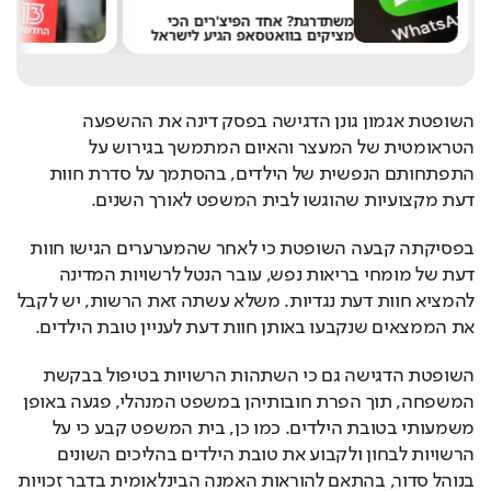
משתדרגת? אחד הפיצ'רים הכי
מציקים בוואטסאפ הגיע לישראל
א
השופטת אגמון גונן הדגישה בפסק דינה את ההשפעה 
הטראומטית של המעצר והאיום המתמשך בגירוש על 
התפתחותם הנפשית של הילדים, בהסתמך על סדרת חוות 
דעת מקצועיות שהוגשו לבית המשפט לאורך השנים.
בפסיקתה קבעה השופטת כי לאחר שהמערערים הגישו חוות 
דעת של מומחי בריאות נפש, עובר הנטל לרשויות המדינה 
להמציא חוות דעת נגדיות. משלא עשתה זאת הרשות, יש לקבל 
את הממצאים שנקבעו באותן חוות דעת לעניין טובת הילדים.
השופטת הדגישה גם כי השתהות הרשויות בטיפול בבקשת 
המשפחה, תוך הפרת חובותיהן במשפט המנהלי, פגעה באופן 
משמעותי בטובת הילדים. כמו כן, בית המשפט קבע כי על 
הרשויות לבחון ולקבוע את טובת הילדים בהליכים השונים 
בנוהל סדור, בהתאם להוראות האמנה הבינלאומית בדבר זכויות 