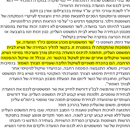
של בתי המשפט שהחל להתהוות — כפי שקרה במקרה הנוכחי — הוא
חייב לכנס את הוועדה במהירות הראויה".
יו"ר לשכת עורכי הדין, עו"ד עמית בכר,צילום: אורן בן חקון
השופט גרוסקופף הסכים לתוצאת פסק הדין והצטרף לעיקרי הנמקתה של
השופטת וילנר. גרוסקופף הדגיש כי "על פי הוראות החוק הרלוונטיות,
מעבר להיותו חבר בוועדה, לשר המשפטים לא ניתנה זכות עודפת במסגרת
מנגנון הבחירה של נשיא לבית המשפט העליון, כגון זכות וטו בהצבעה או
זכות הכרעה במקרה של שוויון בקולות".
עוד נימק השופט כי "
שר המשפטים מכהן אומנם כיו"ר הוועדה, אך
הסמכות שהוקנתה לו במסגרת זו, בקשר להליך הבחירה של נשיא לבית
המשפט העליון, תחומה לכינוס הוועדה בהינתן צורך מערכתי במינוי נשיא,
כאשר שיקולים אחרים שניתן לשקול בהקשר זה, ובכלל זה שיקול ההסכמה
הרחבה, הם בהכרח משניים לשיקול הליבה שעניינו הצורך האמור
. בנסיבות
העניין, משלא התגבשה הסכמה רחבה, ובהיעדר שיקול לגיטימי אחר
המצדיק דחיית מימוש הצורך המערכתי האקוטי במינוי נשיא בית המשפט
העליון, מחובתו של השר ליזום את הפעלת מנגנון הבחירה של הוועדה
לצורך האמור".
העתירה שהוגשה לבג"ץ דורשת לחייב את שר המשפטים לכנס את הוועדה
לבחירת שופטים, ולמנות נשיא קבוע לבית המשפט העליון. עוד דורשים
העותרים שהוועדה לבחירת שופטים תמנה שני שופטי ביהמ"ש עליון
נוספים, משום שהעליון פועל בהרכב חסר.
התנועה לאיכות השלטון טוענת כי המצב הנוכחי, שבו בית המשפט העליון
פועל ללא נשיא קבוע קרוב לשנה, הוא חסר תקדים ופוגע קשות בתפקוד
הרשות השופטת ובעקרון הפרדת הרשויות. בעתירה הודגש כי חובתו
החוקית של שר המשפטים היא לכנס את הוועדה ולקדם את מינוי הנשיא