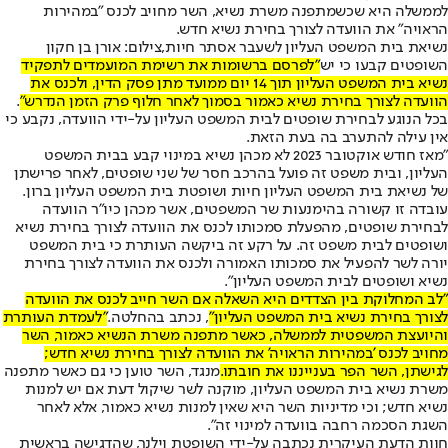
לממשלה היא שכשמתפנה משרת נשיא, השר מחויב לכנס "במהירות
הראויה" את הוועדה לצורך בחירת נשיא חדש.
נשיאת בית המשפט העליון לשעבר אסתר חיות,צילום: אורן בן חקון
השופטים קבעו כי יש
"לפרסם ברשומות את רשימת המועמדים לתפקיד
נשיא בית המשפט העליון תוך 14 יום ממועד מתן פסק הדין, ולכנס את
הוועדה לצורך בחירת נשיא כאמור בסמוך לאחר חלוף פרק הזמן הנדרש"
.
בכל הנוגע לבחירת שופטים לבית המשפט העליון על-ידי הוועדה, נקבע כי
אין עילה להתערב בה בעת הזאת.
"​מאז חודש אוקטובר 2023 לא מכהן נשיא במינוי קבע בבית המשפט
העליון, ובית משפט זה פועל בהרכב חסר של שני שופטים, לאחר פרישתן
של נשיאת בית המשפט העליון חיות ושופטת בית המשפט העליון ברון.
עובדה זו קשורה בהימנעות שר המשפטים, אשר מכהן כיו"ר הוועדה
לבחירת שופטים, מהפעלת סמכותו לכנס את הוועדה לצורך בחירת נשיא
ושופטים לבית משפט זה. על רקע זה ביקשה העותרת כי בית המשפט
יורה לשר להפעיל את סמכותו האמורה ולכנס את הוועדה לצורך בחירת
נשיא ושופטים לבית המשפט העליון".
​"לב המחלוקת בין הצדדים היא השאלה אם השר חייב לכנס את הוועדה
לצורך בחירת נשיא בית המשפט העליון"
, נכתב בהחלטה.
"לעמדת העותרת
והיועצת המשפטית לממשלה, כאשר מתפנה משרת הנשיא כאמור, השר
מחויב לכנס 'במהירות הראויה' את הוועדה לצורך בחירת נשיא חדש;
לגישתן, השר הפר בענייננו את חובתו.
מנגד, השר טוען כי גם כאשר מתפנה
משרת נשיא בית המשפט העליון, מוקנה לשר שיקול דעת אם יש למנות
נשיא חדש; וכי מדיניות השר היא שאין למנות נשיא כאמור, אלא לאחר
השגת הסכמה רחבה בוועדה למינוי זה".
​חוות הדעת העיקרית נכתבה על-ידי השופטת וילנר, שהדגישה בראשית