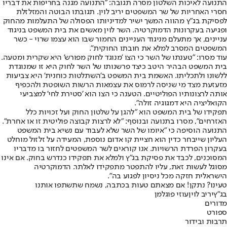
התנועה לאיכות השלטון מסרה תגובה: "התנועה מגנה בחריפות את דבריו
חסרי האחריות של שר המשפטים יריב לוין. תגובתו הבוטה והמזלזלת
לפסיקת בג"ץ מהווה המשך ישיר למדיניותו הפסולה של התעלמות מהחוק
ופגיעה בעקרונות הדמוקרטיה. השר לוין מאשים את בית המשפט בניגוד
עניינים, אך מתעלם מניגוד העניינים החמור שבו הוא עצמו שרוי - כשר
המשפטים המסרב למלא את חובתו החוקית".
עוד מסרו: "טענתו של השר כי הצו 'מנוגד לחוק מפורש' היא שקרית ומטעה.
בית המשפט הבהיר היטב כיצד פרשנותו של השר לחוק היא זו שמנוגדת
ללשונו ולתכליתו. האשמת בית המשפט ב'השתלטות כוחנית' היא צביעות
מזעזעת מצד מי שניסה לרמוס את עצמאות הרשות השופטת ולהכפיף
אותה לרצונותיו הפוליטיים. הטענה כי הצו הוא 'סטירת לחי' למצביעי
הקואליציה היא דמגוגיה זולה".
תפקידו של בית המשפט הוא "להגן על שלטון החוק ועל זכויות כלל
האזרחים", מסרו בתנועה ובנוסף: "לא לרצות קבוצה פוליטית זו או אחרת".
התנועה הוסיפה כי "איומו של השר שלא לעבוד עם נשיא בית המשפט
העליון שייבחר כדין הוא חציית קו אדום נוספת, המעידה על זלזול מוחלט
בעקרון הפרדת הרשויות. אנו קוראים לשר המשפטים לחזור בו מדבריו
המסוכנים, לכבד את פסיקת בג"ץ ולמלא את תפקידו כנדרש בחוק. אם אינו
מסוגל לעשות זאת, עליו להתפטר מתפקידו לאלתר. הדמוקרטיה
הישראלית חזקה מכל ניסיון לפגוע בה".
טעינו? נתקן! אם מצאתם טעות בכתבה, נשמח שתשתפו אותנו
בג"ץ
יריב לוין
עוזי פוגלמן
מדורים
ספורט
תרבות ובידור