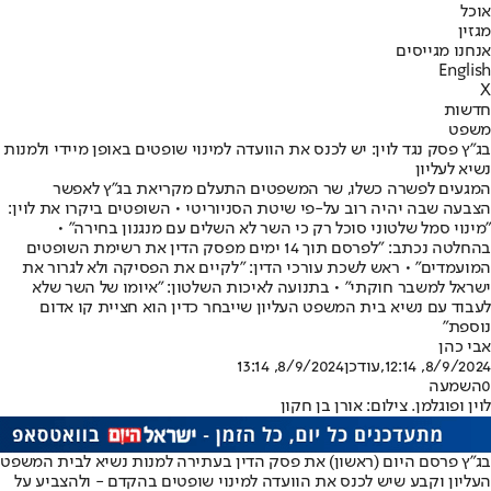
אוכל
מגזין
אנחנו מגייסים
English
X
חדשות
משפט
בג"ץ פסק נגד לוין: יש לכנס את הוועדה למינוי שופטים באופן מיידי ולמנות
נשיא לעליון
המגעים לפשרה כשלו, שר המשפטים התעלם מקריאת בג"ץ לאפשר
הצבעה שבה יהיה רוב על-פי שיטת הסניוריטי • השופטים ביקרו את לוין:
"מינוי סמל שלטוני סוכל רק כי השר לא השלים עם מנגנון בחירה" •
בהחלטה נכתב: "לפרסם תוך 14 ימים מפסק הדין את רשימת השופטים
המועמדים" • ראש לשכת עורכי הדין: ״לקיים את הפסיקה ולא לגרור את
ישראל למשבר חוקתי״ • בתנועה לאיכות השלטון: "איומו של השר שלא
לעבוד עם נשיא בית המשפט העליון שייבחר כדין הוא חציית קו אדום
נוספת"
אבי כהן
8/9/2024, 12:14
,עודכן
8/9/2024, 13:14
0
השמעה
לוין ופוגלמן. צילום: אורן בן חקון
בג"ץ פרסם היום (ראשון) את פסק הדין בעתירה למנות נשיא לבית המשפט
העליון וקבע שיש לכנס את הוועדה למינוי שופטים בהקדם - ולהצביע על