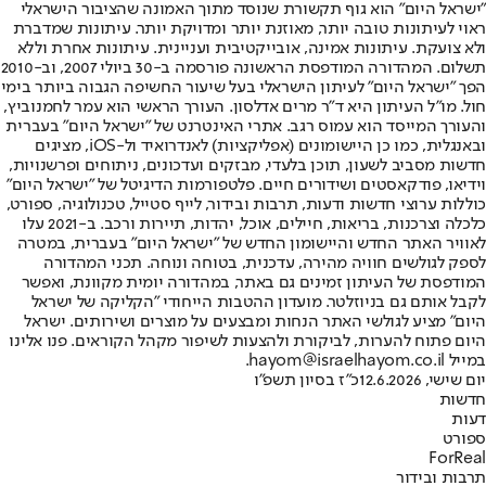
"ישראל היום" הוא גוף תקשורת שנוסד מתוך האמונה שהציבור הישראלי
ראוי לעיתונות טובה יותר, מאוזנת יותר ומדויקת יותר. עיתונות שמדברת
ולא צועקת. עיתונות אמינה, אובייקטיבית ועניינית. עיתונות אחרת וללא
תשלום. המהדורה המודפסת הראשונה פורסמה ב-30 ביולי 2007, וב-2010
הפך "ישראל היום" לעיתון הישראלי בעל שיעור החשיפה הגבוה ביותר בימי
חול. מו"ל העיתון היא ד"ר מרים אדלסון. העורך הראשי הוא עמר לחמנוביץ,
והעורך המייסד הוא עמוס רגב. אתרי האינטרנט של "ישראל היום" בעברית
ובאנגלית, כמו כן היישומונים (אפליקציות) לאנדרואיד ול-iOS, מציגים
חדשות מסביב לשעון, תוכן בלעדי, מבזקים ועדכונים, ניתוחים ופרשנויות,
וידיאו, פודקאסטים ושידורים חיים. פלטפורמות הדיגיטל של "ישראל היום"
כוללות ערוצי חדשות ודעות, תרבות ובידור, לייף סטייל, טכנולוגיה, ספורט,
כלכלה וצרכנות, בריאות, חיילים, אוכל, יהדות, תיירות ורכב. ב-2021 עלו
לאוויר האתר החדש והיישומון החדש של "ישראל היום" בעברית, במטרה
לספק לגולשים חוויה מהירה, עדכנית, בטוחה ונוחה. תכני המהדורה
המודפסת של העיתון זמינים גם באתר, במהדורה יומית מקוונת, ואפשר
לקבל אותם גם בניוזלטר. מועדון ההטבות הייחודי "הקליקה של ישראל
היום" מציע לגולשי האתר הנחות ומבצעים על מוצרים ושירותים. ישראל
היום פתוח להערות, לביקורת ולהצעות לשיפור מקהל הקוראים. פנו אלינו
במייל hayom@israelhayom.co.il.
יום שישי, 12.6.2026
כ"ז בסיון תשפ"ו
חדשות
דעות
ספורט
ForReal
תרבות ובידור