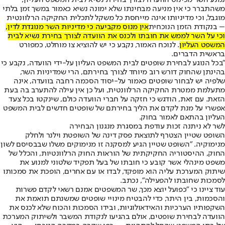
משהתברר כי אין מניעה מבחינתו שלא ימונה נשיא כאמור במשך זמן בלתי
מוגבל, וכי מדיניותו אינה מייחסת כל משקל לתכלית החקיקה הרלוונטית
– בנקודת הזמן הנוכחית
אין מנוס מקביעה כי מדיניות השר מנוגדת לדין,
וכי על השר לממש את חובתו ולכנס את הוועדה לצורך בחירת נשיא לבית
המשפט העליון
. לנוכח האמור, נקבע כי יש להוציא צו מוחלט, כמפורט
בראשית הדברים.
"בכל הנוגע לבחירת שופטים לבית המשפט העליון על-ידי הוועדה, נקבע כי
בהינתן שהחוק דורש רוב מיוחד לצורך בחירתם, הרי שמדיניות השר,
שלפיה יש לבחור שופטים כאמור על-יסוד הסכמה רחבה בוועדה, אינה
מתעלמת ממטרת החקיקה הרלוונטית, ועל כן אין עילה להתערב בה בעת
הזאת. עם זאת, הודגש כי חזקה על חברי הוועדה כולם, שינקטו בכל צעד
אפשרי על מנת לקדם את הליך בחירתם של שופטים חדשים לבית המשפט
העליון בהתאם לאמור בחוק.
לשר לא ניתנה זכות עודפת במסגרת מנגנון הבחירה
​השופט שטיין הצטרף לתוצאת פסק דינה של השופטת וילנר ולחלק
מנימוקיה. "השופט שטיין הגיע למסקנה זו מנימוקים משלו שבבסיסם לשון
החוק, ההיסטוריה החקיקתית של הוראות החוק הרלוונטיות, והכלל של
משפט מינהלי אשר קובע כי חובתו של בעל תפקיד שלטוני למנוע את
שיתוק המערכת עליה הוא מופקד, לבדו או עם אחרים, הופכת את סמכותו
לסמכות שחובתו להפעילה", נכתב.
עוד ציינו כי "כפועל יוצא מכך, שר המשפטים אמנם רשאי לקדם פשרות
והסכמות, בין היתר, כדי להבטיח מינויי שופטים שמשנתם תואמת את
השקפותיו הערכיות והאידאולוגיות, ובידו הסמכות והכוח שלא לכנס את
הוועדה לבחירת שופטים, אולם בהגיעו לנקודת המשבר ולשיתוק המערכת