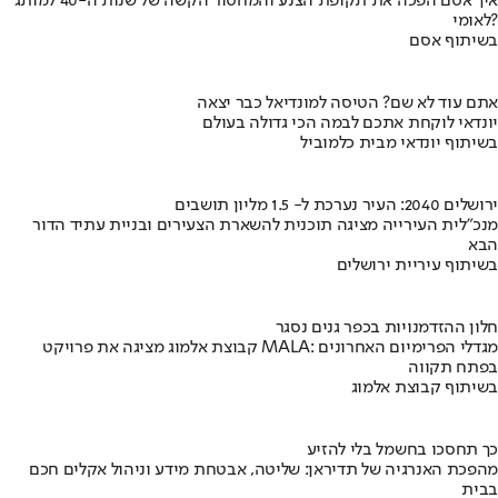
איך אסם הפכה את תקופת הצנע והמחסור הקשה של שנות ה-40 למותג
לאומי?
בשיתוף אסם
אתם עוד לא שם? הטיסה למונדיאל כבר יצאה
יונדאי לוקחת אתכם לבמה הכי גדולה בעולם
בשיתוף יונדאי מבית כלמוביל
ירושלים 2040: העיר נערכת ל- 1.5 מליון תושבים
מנכ"לית העירייה מציגה תוכנית להשארת הצעירים ובניית עתיד הדור
הבא
בשיתוף עיריית ירושלים
חלון ההזדמנויות בכפר גנים נסגר
קבוצת אלמוג מציגה את פרויקט MALA: מגדלי הפרימיום האחרונים
בפתח תקווה
בשיתוף קבוצת אלמוג
כך תחסכו בחשמל בלי להזיע
מהפכת האנרגיה של תדיראן: שליטה, אבטחת מידע וניהול אקלים חכם
בבית