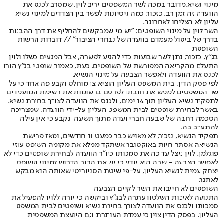
מינוי נשיא.
מדובר במכה ל
שר המשפטים יריב לוין
, שמסרב לכנס את
הוועדה זה זמן רב. כזכור, כמה ניסיונות לפשר בין הצדדים למינוי נשיא
עליון לא הצליחו לאחרונה.
השר לוין על מינוי השופטים: "יש מי שמבקשים להחליף את דרך ההבנות
בדרך של ביטול מעמדם בוועדה של נבחרי הציבור" // דוברות הרשות
השופטת
בג"ץ, כזכור, נתן לשר שבועות כדי להגיע לפשרה, אבל המגעים כשלו ולוין
התעלם מהקריאה המפורשת של השופטים. כעת, כאמור, שופטי בג"ץ הורו
לכנס את הוועדה ולאפשר הצבעה על מינוי הנשיא.
לפי פסק הדין, בית המשפט העליון הוציא צו מוחלט וקבע פה אחד כי על
שר המשפטים לממש את חובתו לפרסם ברשומות את רשימת המועמדים
לתפקיד נשיא העליון תוך 14 ימים, ולכנס את הוועדה לצורך בחירת נשיא.
באשר לבחירת שופטים לבית המשפט העליון על-ידי הוועדה, שמצריכה
הסכמה רחבה של שבעה חברי ועדה מתוך תשעה, נקבע כי אין עילה
להתערב בה.
תפקיד הנשיא, נזכיר, לא מאויש כבר כמעט 11 חודשים, ומאז פרישת
הנשיאה אסתר חיות באוקטובר אשתקד ממלא את מקומה השופט עוזי
פוגלמן. לוין ניצל עד כה את סמכותו כיו"ר הוועדה לבחירת שופטים כדי לא
לאפשר הצבעה - שבה הוא יודע כי יש את הרוב הדרוש למינוי השופט
יצחק עמית לנשיא העליון, על-פי שיטת הסניוריטי שאותה הוא מבקש
לאתגר.
השופטים לא חייבו את השר לקיים הצבעה
התנועה לאיכות השלטון עתרה לבג"ץ וביקשה כי יורה ללוין להפעיל את
סמכותו ולכנס את הוועדה לצורך בחירת נשיא ושופטים לבית המשפט
העליון. בפסק הדין צוין כי עמדת העותרת וגם היועצת המשפטית