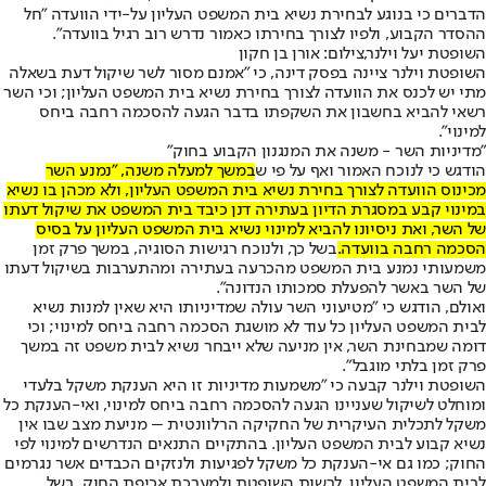
הדברים כי בנוגע לבחירת נשיא בית המשפט העליון על-ידי הוועדה "חל
ההסדר הקבוע, ולפיו לצורך בחירתו כאמור נדרש רוב רגיל בוועדה".
השופטת יעל וילנר,צילום: אורן בן חקון
השופטת וילנר ציינה בפסק דינה, כי "אמנם מסור לשר שיקול דעת בשאלה
מתי יש לכנס את הוועדה לצורך בחירת נשיא בית המשפט העליון; וכי השר
רשאי להביא בחשבון את השקפתו בדבר הגעה להסכמה רחבה ביחס
למינוי".
"מדיניות השר - משנה את המנגנון הקבוע בחוק"
הודגש כי לנוכח האמור ואף על פי ש
במשך למעלה משנה, "נמנע השר
מכינוס הוועדה לצורך בחירת נשיא בית המשפט העליון, ולא מכהן בו נשיא
במינוי קבע במסגרת הדיון בעתירה דנן כיבד בית המשפט את שיקול דעתו
של השר, ואת ניסיונו להביא למינוי נשיא בית המשפט העליון על בסיס
הסכמה רחבה בוועדה.
בשל כך, ולנוכח רגישות הסוגיה, במשך פרק זמן
משמעותי נמנע בית המשפט מהכרעה בעתירה ומהתערבות בשיקול דעתו
של השר באשר להפעלת סמכותו הנדונה".
​ואולם, הודגש כי "מטיעוני השר עולה שמדיניותו היא שאין למנות נשיא
לבית המשפט העליון כל עוד לא מושגת הסכמה רחבה ביחס למינוי; וכי
דומה שמבחינת השר, אין מניעה שלא ייבחר נשיא לבית משפט זה במשך
פרק זמן בלתי מוגבל".
השופטת וילנר קבעה כי "משמעות מדיניות זו היא הענקת משקל בלעדי
ומוחלט לשיקול שעניינו הגעה להסכמה רחבה ביחס למינוי, ואי-הענקת כל
משקל לתכלית העיקרית של החקיקה הרלוונטית – מניעת מצב שבו אין
נשיא קבוע לבית המשפט העליון. בהתקיים התנאים הנדרשים למינוי לפי
החוק; כמו גם אי-הענקת כל משקל לפגיעות ולנזקים הכבדים אשר נגרמים
לבית המשפט העליון, לרשות השופטת ולמערכת אכיפת החוק, בשל