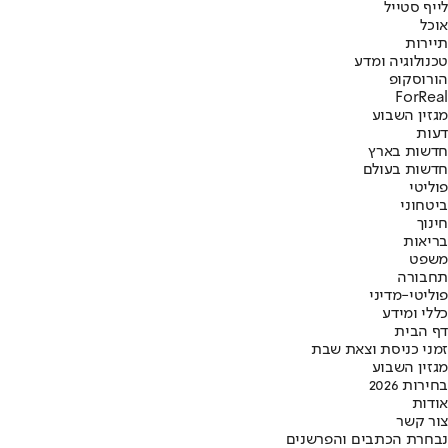
לייף סטייל
אוכל
תיירות
טכנולוגיה ומדע
הורוסקופ
ForReal
מגזין השבוע
דעות
חדשות בארץ
חדשות בעולם
פוליטי
ביטחוני
חינוך
בריאות
משפט
תחבורה
פוליטי-מדיני
כללי ומידע
דף הבית
זמני כניסת וצאת שבת
מגזין השבוע
בחירות 2026
אודות
צור קשר
נבחרת הכתבים והפרשנים