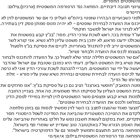
והשופטים החסרים.
ציוצי תגובה דיבתיים. המחאה נגד הרפורמה המשפטית (ארכיון),צילום:
רויטרס
לפני כשבועיים הבהירו שופטי ביהמ"ש העליון כי אם שר המשפטים לוין לא
יכנס את הוועדה לבחירת שופטים - לא יהיה מנוס ממתן פסק דין בעתירה.
"לא לגרור את ישראל למשבר חוקתי"
עו״ד עמית בכר, ראש לשכת עורכי הדין, מסר: ״בג״ץ קבע בפשטות את
שכולנו ידענו מראש, לא יתכן בית משפט עליון ללא נשיא. אני קורא לשר
המשפטים יריב לוין להתנהל באחריות, לקיים את פסיקת בג״ץ ולפעול
בעצמו לכנס את הוועדה ולבחור נשיא".
"אם שר המשפטים חלילה יבחר שלא לפעול כך, על הוועדה להתכנס ולבחור
את נשיא בית המשפט העליון. דעתי היא כמובן שטובת עם ישראל שהדבר
יעשה על ידי שר המשפטים. חבריי להנהגת לשכת עורכי הדין ואני לא נרפה
עד לכינוס הועדה לבחירת שופטים ובחירת נשיא שאין עליו מורא - זולת
מרותו של הדין״.
מטה המאבק ״חופשי בארצנו״ הגיב גם כן על פסיקת בג״ץ: ״אנו מחזקים את
בית המשפט העליון על פסיקתו החד משמעית, פה אחד, בעניין החובה
למנות נשיא קבוע ומצפים משר המשפטים לוין לציית במיידי לפסק הדין
במלואו ולכנס את הוועדה לבחירת שופטים".
"מצער מאוד שהגענו למצב בו השר לוין ממשיך לנסות גם בזמן מלחמה
לקדם את ההפיכה המשטרית שהביאה את המדינה לשפל היסטורי חסר
תקדים, זאת במקום לעשות חשבון נפש על חלקו באחריות שהביאה עלינו
את האסון הנורא של 7 באוקטובר. טוב שעדיין יש שומרי סף בישראל,
המחאה ברחוב תתעצם ותמשיך לשמור גם על הדמוקרטיה בישראל״.
המחאה נגד הרפורמה המשפטית,צילום: אי.אף.פי