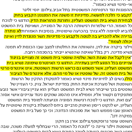
אי-מינוי נשיא כאמור".
ההפגנות נגד הרפורמה המשפטית בתל אביב,צילום: יוסי זליגר
"נקבע כי הלכה למעשה, מדיניות זו משנה את המנגנון הקבוע בחוק
לבחירת נשיא בית המשפט העליון, וחורגת מהוראות הדין.
הודגש כי לנוכח
כל האמור, הרי שלמרות רגישותה הרבה של הסוגייה, ושאיפת בית המשפט
להביא לסיומה ללא צורך בהכרעה שיפוטית, בנסיבות האמורות
לא נותרה
ברירה אלא להכריע בה לגופה ולקבוע כי מדיניות השר מנוגדת לדין ואינה
יכולה לעמוד"
.
וילנר ביקרה את לוין, והשוותה את החלטתו למצב שבו הכנסת לא תמנה
נשיא מדינה, רק בגלל שאיפה שהנשיא ייבחר בהסכמה רחבה.
"
אין לקבל את טענת השר, שלפיה שופטי בית משפט זה מצויים בניגוד
עניינים בכל הנוגע לדיון בעתירה. הודגש כי האינטרס שימונה נשיא בית
המשפט העליון, אשר משמש גם כראש הרשות השופטת, אינו אינטרס פרטי
של בית משפט זה, של שופטיו או של מי מהם, אלא אינטרס של הציבור
כולו,
בשים לב לחיוניות מינוי נשיא כאמור לתפקודן התקין של הרשות
השופטת ושל מערכת אכיפת החוק במדינת ישראל. צוין, כי העניין של
שופטים בכך שייבחר נשיא לבית המשפט העליון הוא עניין ציבורי אשר נובע
מתפקידם וקשור אליו, וממילא אינו מהסוג שמקים ניגוד עניינים אישי אסור.
"עם זאת, הודגש כי לנוכח רגישות הסוגיה ונגיעתה למוסד בית המשפט
העליון, יש לנקוט ריסון ואיפוק מרביים ביחס להפעלת ביקורת שיפוטית על
האופן שבו מממש השר את סמכותו הנדונה; וכי כך פעל בית המשפט
במקרה דנן".
השופט עופר גרוסקופף,צילום: אורן בן חקון
​השופטת וילנר ציינה כי "לנוכח כל האמור, הרי שבחלוף למעלה משנה, שבה
נמנע השר מכינוס הוועדה לצורך בחירת נשיא לבית המשפט העליון;