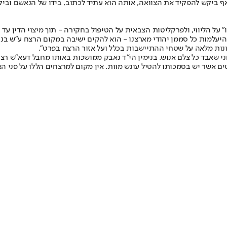
אף ביקש להפקיד את הצוואה, אותה הוא עתיד לכתוב, בידו של הנאשם ובי
ל הליווי, ולפרקליטות הצבאית על הטיפול בחקירה - תוך מיצוי הדין עד ת
למות כל סממן יהודי מארצנו - הוא להקים ישיבה במקום הרצח ע"ש בננו 
ונות מלאה על שטחי ההתיישבות בכלל ועל אזור הרצח בפרט".
י שאבד כל צלם אנוש. בנימין הי"ד נאבק ממושכות באותו מחבל דעא"ש רצח
ם אשר יש בסמכותו להטיל עונש מוות. אין מקום למרצחים הללו על פני ה