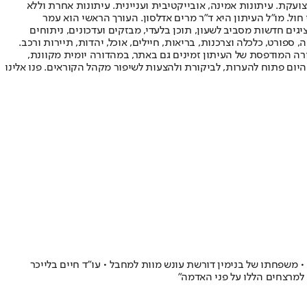
ועקת. עיתונות אמינה, אובייקטיבית ועניינית. עיתונות אחרת וללא
עור החשיפה הגבוה ביותר בימי חול. מו"ל העיתון היא ד"ר מרים אדלסון. העורך הראשי הוא עמר
 והעורך המייסד הוא עמוס רגב. אתרי האינטרנט של "ישראל היום" בעברית ובאנגלית, כמו כן היישומונים (אפליקציות) לאנדרואיד ול-iOS, מציגים חדשות מסביב לשעון, תוכן בלעדי, מבזקים ועדכונים, ניתוחים
, ספורט, כלכלה וצרכנות, בריאות, חיילים, אוכל, יהדות, תיירות ורכב.
דורה המודפסת של העיתון זמינים גם באתר, במהדורה יומית מקוונת,
היום פתוח להערות, לביקורת ולהצעות לשיפור מקהל הקוראים. פנו אלינו
משפחתו של בנימין דורשת עונש מוות למחבל • עו"ד חיים בלייכר
למרצחים הללו על פני האדמה"