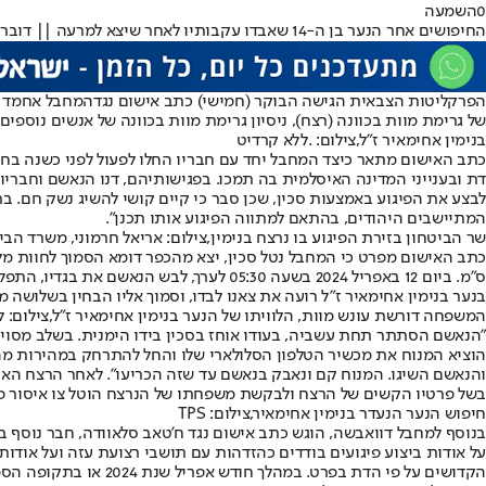
0
השמעה
החיפושים אחר הנער בן ה-14 שאבדו עקבותיו לאחר שיצא למרעה || דוברות יכ"ל
הפרקליטות הצבאית הגישה הבוקר (חמישי) כתב אישום נגד
המחבל אחמד 
של גרימת מוות בכוונה (רצח), ניסיון גרימת מוות בכוונה של אנשים נוספים 
בנימין אחימאיר ז"ל,צילום: .ללא קרדיט
כתב האישום מתאר כיצד המחבל יחד עם חבריו החלו לפעול לפני כשנה בחול
דת ובענייני המדינה האיסלמית בה תמכו. בפגישותיהם, דנו הנאשם וחבריו 
המתיישבים היהודים, בהתאם למתווה הפיגוע אותו תכנן".
שר הביטחון בזירת הפיגוע בו נרצח בנימין,צילום: אריאל חרמוני, משרד הבי
ס"מ. ביום 12 באפריל 2024 בשעה 05:30 לע
בנער בנימין אחימאיר ז"ל רועה את צאנו לבדו, וסמוך אליו הבחין בשלושה 
המשפחה דורשת עונש מוות, הלוויתו של הנער בנימין אחימאיר ז"ל,צילום: 
"הנאשם הסתתר תחת עשביה, בעודו אוחז בסכין בידו הימנית. בשלב מסוי
והנאשם השיגו. המנוח קם ונאבק בנאשם עד שזה הכריעו". לאחר הרצח האכז
בשל פרטיו הקשים של הרצח ולבקשת משפחתו של הנרצח הוטל צו איסור פ
חיפוש הנער הנעדר בנימין אחימאיר,צילום: TPS
בנוסף למחבל דוואבשה, הוגש כתב אישום נגד ח'טאב סלאוודה, חבר נוסף ב
על אודות ביצוע פיגועים בודדים כהזדהות עם תושבי רצועת עזה ועל אודות