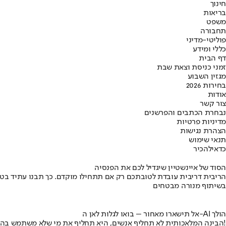
חינוך
בריאות
משפט
תחבורה
פוליטי-מדיני
כללי ומידע
דף הבית
זמני כניסת וצאת שבת
מגזין השבוע
בחירות 2026
אודות
צור קשר
נבחרת הכתבים והפרשנים
מדיניות פרטיות
הצהרת נגישות
תנאי שימוש
כדאי
להכיר
הסוד של איינשטיין שיגדיל לכם את הפנסיה
הריבית דריבית עובדת לטובתכם רק אם תתחילו מוקדם. כך תבנו עתיד בט
בשיתוף מנורה מבטחים
אל תישארו מאחור – בואו לגלות לאן ה-AI הולך
הבינה המלאכותית לא תחליף אנשים, היא תחליף את מי שלא משתמש בה!