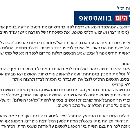
דוואבשה
מהכפר דומא אשר
רצח לפני כחודשיים את הנער, הרועה בנימין אח
(ניסיון רצח) ושיבוש הליכי משפט. את משפחתו של הנרצח מייצג עו"ד חיים ב
יית טרור המזדהה עם ארגון הטרור דאע"ש ותכננו לרצוח יהודים: "כשנה ל
על משמעות הגי'האד ועל הצורך לבצעו כנגד כופרים. בשלב מסוים, החליט 
לבצע את הפיגוע באמצעות סכין, שכן סבר כי קיים קושי להשיג נשק חם. בראשית חודש אפ
טחון
רך, לבש הנאשם את בגדיו, התפלל, נטל את הסכין באמתחתו ועטה לראשו צעיף שחור. הנאשם
מבנים. הנאשם החליט לנצל את העובדה כי המנוח לבדו ולרצוח אותו".
ללא קרדיט
ם, כשהיה המנוח במרחק מטרים ספורים מהנאשם, הבחין המנוח בנאשם ומ
רי תר המחבל אחר קורבנות נוספים בסמוך לחוות "מלאכי השלום", ומשלא ע
רסום על פרטיו המלאים של כתב האישום.
חולית הטרור איתו התייעץ המחבל כיצד לפגוע ביהודים, ואף קיבל את צוו
 הג'יהאד וכן התעניין בשאלת המוות למען האל ורצח כופרים. המפגע אף ה