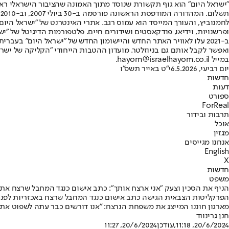
"ישראל היום" הוא גוף תקשורת שנוסד מתוך האמונה שהציבור הישראלי ראוי 
ת
ופרשנויות, וידיאו, פודקאסטים ושידורים חיים. פלטפורמות הדיגיטל של "ישרא
ב-2021 עלו לאוויר האתר החדש והיישומון החדש של "ישראל היום" בע
ואפשר לקבל אותם גם בניוזלטר. מועדון ההטבות הייחודי "הקליקה של ישרא
במייל hayom@israelhayom.co.il.
יום רביעי, 6.5.2026
י"ט באייר תשפ"ו
חדשות
דעות
ספורט
ForReal
תרבות ובידור
אוכל
מגזין
אנחנו מגייסים
English
X
חדשות
משפט
הניף את הסכין וצעק "אני ארצח אותך": כתב אישום כנגד המחבל שרצח את 
הפרקליטות הצבאית הגישה כתב אישום כנגד המחבל שרצח באכזריות לפני כח
מארגון חוננו המייצג את משפחת הנרצח: "אנו דורשים כבר עתה לשפוט את 
חנן גרינווד
20/6/2024, 11:18
,עודכן
20/6/2024, 11:27