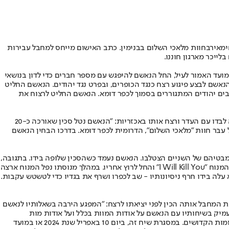
ימאיר
בחוות מלאכי השלום בבנימין. כתב האישום מייחס למחבל עבירות
לייכר מארגון חוננו.
מועד האמור לעיל, החל הנאשם להיפגש עם מספר חברים כדי לדון בנושאי
הנאשם לבצע פיגוע רצח כנגד הכופרים, ובפרט נגד יהודים. הנאשם החליט
ריל 2024 שמע הנאשם קולות מדרום לכפר דומא של מתיישבים יהודים המתגוררים בסמוך לכפר דומא. הנאשם החליט לרצוח את
כתב האישום מפרט כי המחבל נטל סכין, יצא מהכפר דומא הסמוך לחוות מלאכי השלום וחיפש יהודי על מנת לרצוח אותו. המחבל הבחין בבנימין שהיה לבדו עם העדר ורצח אותו באכזריות: "הנאשם נטל סכין שאורכה כ-20
 יצא מביתו אל עבר חוות "מלאכי השלום", הדרומית לכפר דומא. בדרכו הבחין הנאשם
בטיהם של השניים הצטלבו. הנאשם נעמד כשהסכין שלופה בידו. בתגובה,
הוציא המנוח את מכשיר הטלפון הסלולארי שלו והחל להתרחק במהירות מהנאשם תוך שהוא מנסה להוציא שיחה. הנאשם הניף את הסכין, צעק לעבר המנוח "I Will Kill You" והחל לרוץ אחריו. במהלך מנוסתו נפל המנוח ארצה
לה בידו חרף ניסיונותיו - שב לכפרו ושרף את בגדיו כדי לטשטש עקבות.
את המחבל אותה הכין לפני יציאתו לרצח: "המפגע הירבה בשאלותיו לנאשם
עמיק בשיחותיו עם הנאשם על אודות המוות בכלל ועל אודות מות
הקדושים על פי הדת בפרט. במהלך חודש אפריל שנת 2024 או בתקופה הסמוכה לכך, התעצם השיח בין המפגע לנאשם על אודות נושאי הדת, הג'יהאד ומות הקדושים. במסגרת שיח זה, ביום 10 באפריל שנת 2024 או במועד