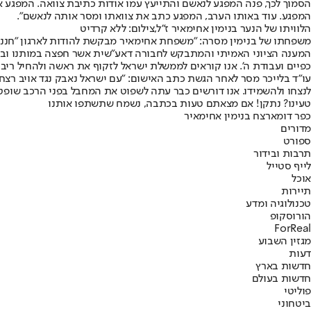
הסמוך לכך, פנה המפגע לנאשם והתייעץ עמו אודות כתיבת צוואה. המפגע 
המפגע. עוד באותו הערב, המפגע כתב את צוואתו ומסר אותה לנאשם".
הלוויתו של הנער בנימין אחימאיר ז"ל,צילום: ללא קרדיט
משפחתו של בנימין מסרה: "משפחת אחימאיר מבקשת להודות לארגון "חננו" ע
המענה הציוני האמיתי והמתבקש לחבורה דאע"שית אשר חפצה במותנו ובהיע
כפיים ועבודת ה'. אנו קוראים לממשלת ישראל לזקוף את ראשה ולהחיל ריב
עו"ד בלייכר מסר לאחר הגשת כתב האישום: "עם ישראל נאבק נגד אויב רצחנ
לנצחו ולהשמידו. אנו דורשים כבר עתה לשפוט את המחבל בפני הרכב שופטי
טעינו? נתקן! אם מצאתם טעות בכתבה, נשמח שתשתפו אותנו
כפר דומא
רצח בנימין אחימאיר
מדורים
ספורט
תרבות ובידור
לייף סטייל
אוכל
תיירות
טכנולוגיה ומדע
הורוסקופ
ForReal
מגזין השבוע
דעות
חדשות בארץ
חדשות בעולם
פוליטי
ביטחוני