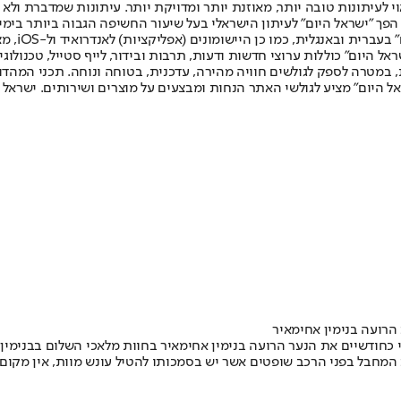
לעיתונות טובה יותר, מאוזנת יותר ומדויקת יותר. עיתונות שמדברת ולא צ
שלום. המהדורה המודפסת הראשונה פורסמה ב-30 ביולי 2007, וב-2010 הפך "ישראל היום" לעיתון הישראלי בעל שי
לחמנוביץ,
ל היום" כוללות ערוצי חדשות ודעות, תרבות ובידור, לייף סטייל, טכנולוגיה
ברית, במטרה לספק לגולשים חוויה מהירה, עדכנית, בטוחה ונוחה. תכני המה
ל היום" מציע לגולשי האתר הנחות ומבצעים על מוצרים ושירותים. ישראל 
הרועה בנימין אחימאיר
ודשיים את הנער הרועה בנימין אחימאיר בחוות מלאכי השלום בבנימין • 
המחבל בפני הרכב שופטים אשר יש בסמכותו להטיל עונש מוות, אין מקום 