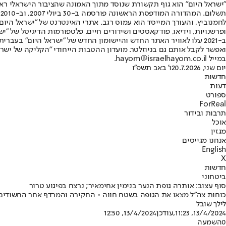
"ישראל היום" הוא גוף תקשורת שנוסד מתוך האמונה שהציבור הישראלי ראוי 
ת
ופרשנויות, וידיאו, פודקאסטים ושידורים חיים. פלטפורמות הדיגיטל של "ישרא
ב-2021 עלו לאוויר האתר החדש והיישומון החדש של "ישראל היום" בע
ואפשר לקבל אותם גם בניוזלטר. מועדון ההטבות הייחודי "הקליקה של ישרא
במייל hayom@israelhayom.co.il.
יום שני, 20.7.2026
ו' באב תשפ"ו
חדשות
דעות
ספורט
ForReal
תרבות ובידור
אוכל
מגזין
אנחנו מגייסים
English
X
חדשות
ביטחוני
סוף עצוב: אותרה גופת הנער בנימין אחימאיר; נרצח בפיגוע טרור
כוחות צה"ל מצאו את הגופה בשטח חווה • החקירה והמרדף אחר החשודים ממ
לילך שובל
13/4/2024, 11:23
,עודכן
13/4/2024, 12:50
0
השמעה