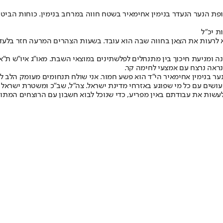
636, מצאו היום (שבת) את גופת הנער הנעדר בנימין אחימאיר בשטח חווה במרחב בנימין.
ן. בנימין יצא לרעות את הצאן בחווה שבה הוא עובד. בשעות הצהרים המרעה חזר 
ה ומניעת חיכוך בין מתנחלים לפלשתינים במוצאי השבת. מאו"ג איו"ש ת"אל
נראה נרצח עם אמצעי לחימה קר.
 בנימין אחימאיר הי״ד הוא פשע חמור. אני שולח תנחומים מעומק הלב ל
 עושים עם כל מי שפוגע באזרחי מדינת ישראל. צה״ל, שב״כ ומשטרת ישראל
לעשות את עבודתם באין מפריע, כדי שנוכל לבוא חשבון עם הרוצחים המתו