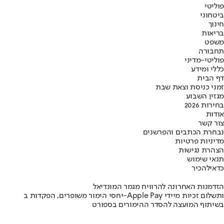
פוליטי
ביטחוני
חינוך
בריאות
משפט
תחבורה
פוליטי-מדיני
כללי ומידע
דף הבית
זמני כניסת וצאת שבת
מגזין השבוע
בחירות 2026
אודות
צור קשר
נבחרת הכתבים והפרשנים
מדיניות פרטיות
הצהרת נגישות
תנאי שימוש
כדאי
להכיר
הזדמנות האחרונה להרוויח מגמר המונדיאל
יחסי הימור משופרים, הפקדות ב-Apple Pay ותשלום זכיות מיידי
בשיתוף המועצה להסדר ההימורים בספורט