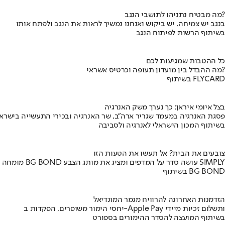
מה מבטיח נתניהו לתושבי הנגב?
בנגב יש צמיחה, יש ביקוש ואנחנו נמשיך לראות את הנגב ולפתח אותו
בשיתוף הרשות לפיתוח הנגב
כל ההטבות שמגיעות לכם
מה ההבדל בין מועדון תעופה וכרטיס אשראי?
בשיתוף FLYCARD
בצל איומי איראן: כך נערך משק האנרגיה
פסגת האנרגיה במעמד שגריר ארה"ב, שר האנרגיה ובכירי התעשייה בישראל
בשיתוף המכון הישראלי לאנרגיה ולסביבה
צובעים את הבית? אל תעשו את הטעות הזו
מומחה BG BOND עושה סדר על המדפים ומציג את מותג הצבע SIMPLY
בשיתוף BG BOND
הזדמנות האחרונה להרוויח מגמר המונדיאל
יחסי הימור משופרים, הפקדות ב-Apple Pay ותשלום זכיות מיידי
בשיתוף המועצה להסדר ההימורים בספורט