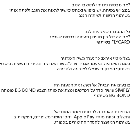
מה מבטיח נתניהו לתושבי הנגב?
בנגב יש צמיחה, יש ביקוש ואנחנו נמשיך לראות את הנגב ולפתח אותו
בשיתוף הרשות לפיתוח הנגב
כל ההטבות שמגיעות לכם
מה ההבדל בין מועדון תעופה וכרטיס אשראי?
בשיתוף FLYCARD
בצל איומי איראן: כך נערך משק האנרגיה
פסגת האנרגיה במעמד שגריר ארה"ב, שר האנרגיה ובכירי התעשייה בישראל
בשיתוף המכון הישראלי לאנרגיה ולסביבה
צובעים את הבית? אל תעשו את הטעות הזו
מומחה BG BOND עושה סדר על המדפים ומציג את מותג הצבע SIMPLY
בשיתוף BG BOND
הזדמנות האחרונה להרוויח מגמר המונדיאל
יחסי הימור משופרים, הפקדות ב-Apple Pay ותשלום זכיות מיידי
בשיתוף המועצה להסדר ההימורים בספורט