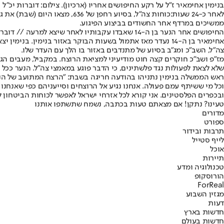
בנימין אחימאיר ז"ל על רקע החיפושים אחריו (ארכיון). צילום: דוברות יכ"ל
לאחר כ-24 שעות:
כוחות צה״ל, בסיוע רחפן של 
ממשיכים במרדף אחר החשודים בביצוע הפיגוע.
החיפושים אחר הנער בן ה-14 שאבדו עקבותיו לאחר שיצא למרעה // דוברות יכ"ל
אחימאיר בן ה-14 נעדר מאז אתמול בשעות הבוקר באזור בנימי
צה״ל, השב״כ ומג״ב בסיוע של מתנדבים באזור בו הלך עם העדר שלו.
מז"פ ושב"כ חוקרים קצה חוט מודיעיני למציאת הרוצח. במקביל, מעבים הגנ
שלא לצאת לפעולות נגד פלשתינים, כי הדבר פוגע במאמצי צה"ל. הנער ככל 
ראש הממשלה בנימין נתניהו בהודעה חריגה בשבת: ״הרצח המתועב של הנער
וכל מי ששיתף עמם פעולה. אנחנו נגיע אל הרוצחים וסייעניהם כפי שאנחנו
ובכפרים הפלסטינים. אני קורא לכל אזרחי ישראל לאפשר לכוחות הביטחון 
טעינו? נתקן! אם מצאתם טעות בכתבה, נשמח שתשתפו אותנו
מדורים
ספורט
תרבות ובידור
לייף סטייל
אוכל
תיירות
טכנולוגיה ומדע
הורוסקופ
ForReal
מגזין השבוע
דעות
חדשות בארץ
חדשות בעולם