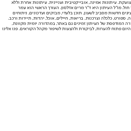
ועקת. עיתונות אמינה, אובייקטיבית ועניינית. עיתונות אחרת וללא
עור החשיפה הגבוה ביותר בימי חול. מו"ל העיתון היא ד"ר מרים אדלסון. העורך הראשי הוא עמר
 והעורך המייסד הוא עמוס רגב. אתרי האינטרנט של "ישראל היום" בעברית ובאנגלית, כמו כן היישומונים (אפליקציות) לאנדרואיד ול-iOS, מציגים חדשות מסביב לשעון, תוכן בלעדי, מבזקים ועדכונים, ניתוחים
, ספורט, כלכלה וצרכנות, בריאות, חיילים, אוכל, יהדות, תיירות ורכב.
דורה המודפסת של העיתון זמינים גם באתר, במהדורה יומית מקוונת,
היום פתוח להערות, לביקורת ולהצעות לשיפור מקהל הקוראים. פנו אלינו