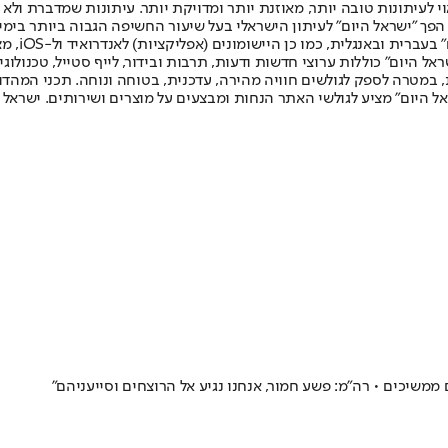
לעיתונות טובה יותר, מאוזנת יותר ומדויקת יותר. עיתונות שמדברת ולא צ
שלום. המהדורה המודפסת הראשונה פורסמה ב-30 ביולי 2007, וב-2010 הפך "ישראל היום" לעיתון הישראלי בעל שי
לחמנוביץ,
ל היום" כוללות ערוצי חדשות ודעות, תרבות ובידור, לייף סטייל, טכנולוגיה
ברית, במטרה לספק לגולשים חוויה מהירה, עדכנית, בטוחה ונוחה. תכני המה
ל היום" מציע לגולשי האתר הנחות ומבצעים על מוצרים ושירותים. ישראל 
שיכים • רה"מ: פשע חמור, אנחנו נגיע אל הרוצחים וסייעניהם"