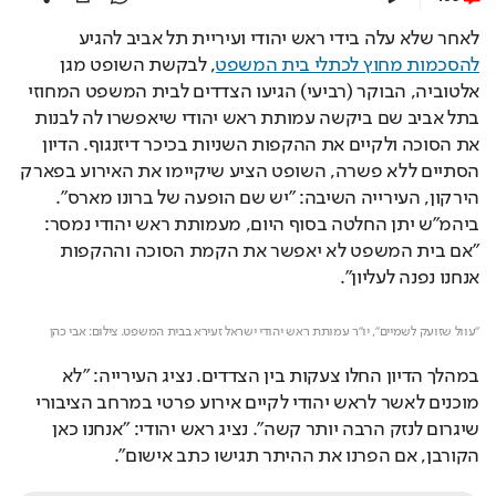
לאחר שלא עלה בידי ראש יהודי ועיריית תל אביב להגיע 
להסכמות מחוץ לכתלי בית המשפט
, לבקשת השופט מגן 
אלטוביה, הבוקר (רביעי) הגיעו הצדדים לבית המשפט המחוזי 
בתל אביב שם ביקשה עמותת ראש יהודי שיאפשרו לה לבנות 
את הסוכה ולקיים את ההקפות השניות בכיכר דיזנגוף. הדיון 
הסתיים ללא פשרה, השופט הציע שיקיימו את האירוע בפארק 
הירקון, העירייה השיבה: "יש שם הופעה של ברונו מארס". 
ביהמ"ש יתן החלטה בסוף היום, מעמותת ראש יהודי נמסר: 
"אם בית המשפט לא יאפשר את הקמת הסוכה וההקפות 
אנחנו נפנה לעליון".
Loaded
: 
Unmute
40.51%
"עוול שזועק לשמיים", יו"ר עמותת ראש יהודי ישראל זעירא בבית המשפט. צילום: אבי כהן
במהלך הדיון החלו צעקות בין הצדדים. נציג העירייה: ״לא 
מוכנים לאשר לראש יהודי לקיים אירוע פרטי במרחב הציבורי 
שיגרום לנזק הרבה יותר קשה״. נציג ראש יהודי: ״אנחנו כאן 
הקורבן, אם הפרנו את ההיתר תגישו כתב אישום״.