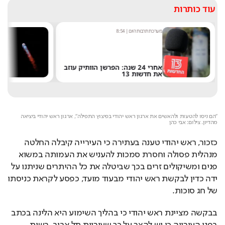
עוד כותרות
מערכת תרבות היום
|
8:54
שחר 
אחרי 24 שנה: הפרשן הוותיק עוזב
את חדשות 13
של 
Loaded
: 
Unmute
82.95%
"הם ניסו להטעות ולהאשים את ארגון ראש יהודי בפיצוץ התפילה", ארגון ראש יהודי ביציאה 
מהדיון. צילום: אבי כהן
כזכור, ראש יהודי טענה בעתירה כי העירייה קיבלה החלטה 
מנהלית פסולה וחסרת סמכות להעניש את העמותה במשוא 
פנים ומשיקולים זרים בכך שביטלה את כל ההיתרים שניתנו על 
ידה כדין לבקשת ראש יהודי מבעוד מועד, כפסע לקראת כניסתו 
של חג סוכות.
בבקשה מציינת ראש יהודי כי בהליך השימוע היא הלינה בכתב 
בפני העירייה כי יש להצר על כך שעיריית תל אביב, רשות 