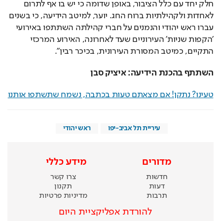
חלק יחד עם כלל הציבור, באופן שדומה כי יש בו אף לתרום 
לאחדות ולקהילתיות ברוח החג. יוער, למיטב הידיעה, כי בשנים 
עברו ראש יהודי והנמנים על חברי קהילתה השתתפו באירועי 
'הקפות שניות' העירוניים שעד לאחרונה, האירוע המרכזי 
התקיים, כמיטב המסורת העירונית, בכיכר רבין".
השתתף בהכנת הידיעה: איציק סבן
טעינו? נתקן! אם מצאתם טעות בכתבה, נשמח שתשתפו אותנו
עיריית תל אביב-יפו
ראש יהודי
מדורים
מידע כללי
חדשות
צרו קשר
דעות
תקנון
תרבות
מדיניות פרטיות
להורדת אפליקציית היום