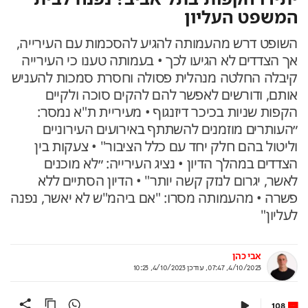
המשפט העליון
השופט דרש מהעמותה להגיע להסכמות עם העירייה,
אך הצדדים לא הגיעו לכך • בעמותה טענו כי העירייה
קיבלה החלטה מנהלית פסולה וחסרת סמכות להעניש
אותם, ודורשים לאפשר להם להקים סוכה ולקיים
הקפות שניות בכיכר דיזנגוף • מעיריית ת"א נמסר:
״העותרים מוזמנים להשתתף באירועים העירוניים
וליטול בהם חלק יחד עם כלל הציבור" • צעקות בין
הצדדים במהלך הדיון • נציג העירייה: ״לא מוכנים
לאשר, יגרום לנזק קשה יותר" • הדיון הסתיים ללא
פשרה • מהעמותה מסרו: "אם ביהמ"ש לא יאשר, נפנה
לעליון"
אבי כהן
4/10/2023, 07:47
,
עודכן
4/10/2023, 10:23
108