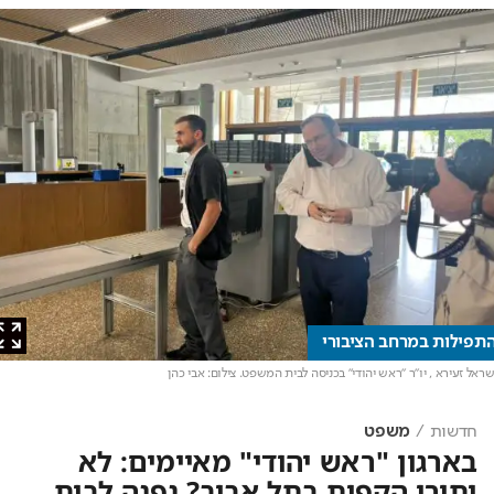
ילות במרחב הציבורי
ל זעירא , יו"ר "ראש יהודי" בכניסה לבית המשפט
. צילום: אבי כהן
חדשות
משפט
בארגון "ראש יהודי" מאיימים: לא
יתירו הקפות בתל אביב? נפנה לבית